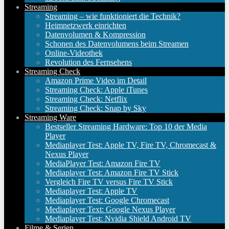
Streaming
Streaming – wie funktioniert die Technik?
Heimnetzwerk einrichten
Datenvolumen & Kompression
Schonen des Datenvolumens beim Streamen
Online-Videothek
Revolution des Fernsehens
Streaming Check
Amazon Prime Video im Detail
Streaming Check: Apple iTunes
Streaming Check: Netflix
Streaming Check: Snap by Sky
Streaming Ware
Bestseller Streaming Hardware: Top 10 der Media
Player
Mediaplayer Test: Apple TV, Fire TV, Chromecast &
Nexus Player
MediaPlayer Test: Amazon Fire TV
Mediaplayer Test: Amazon Fire TV Stick
Vergleich Fire TV versus Fire TV Stick
Mediaplayer Test: Apple TV
Mediaplayer Test: Google Chromecast
Mediaplayer Text: Google Nexus Player
Mediaplayer Test: Nvidia Shield Android TV
Filme & Serien