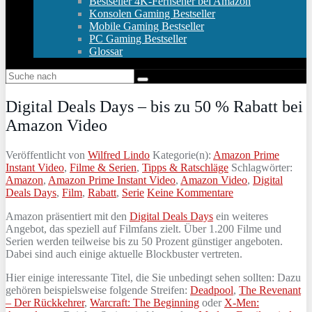
Bestseller 4K-Fernseher bei Amazon
Konsolen Gaming Bestseller
Mobile Gaming Bestseller
PC Gaming Bestseller
Glossar
Digital Deals Days – bis zu 50 % Rabatt bei
Amazon Video
Veröffentlicht von
Wilfred Lindo
Kategorie(n):
Amazon Prime
Instant Video
,
Filme & Serien
,
Tipps & Ratschläge
Schlagwörter:
Amazon
,
Amazon Prime Instant Video
,
Amazon Video
,
Digital
Deals Days
,
Film
,
Rabatt
,
Serie
Keine Kommentare
Amazon präsentiert mit den
Digital Deals Days
ein weiteres
Angebot, das speziell auf Filmfans zielt. Über 1.200 Filme und
Serien werden teilweise bis zu 50 Prozent günstiger angeboten.
Dabei sind auch einige aktuelle Blockbuster vertreten.
Hier einige interessante Titel, die Sie unbedingt sehen sollten: Dazu
gehören beispielsweise folgende Streifen:
Deadpool
,
The Revenant
– Der Rückkehrer
,
Warcraft: The Beginning
oder
X-Men: