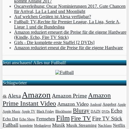
kommt Anfang 2017
Oscarverleihung: Oscar Nominierungen 2017. Gute Chancen
für Arrival, La La Land und Moonlight
Auf welchen Geräten ist Alexa verfügbar?
Fußball: TV-Rechte für Premier League, La Liga, Serie A,
Ligue 1 und die Bundesliga
Amazon reduziert erneuert die Preise für die eigene Hardware
(Kindle, Echo, Fire TV Stick)
Girls - Die komplette erste Staffel [2 DVDs]
Amazon reduziert erneut die Preise für die eigene Hardware
Jetzt anschauen! Alles nur Fußball!
Schlagwörter
Amazon
Amazon
Amazon Prime
Alexa
4k
Prime Instant Video
Amazon Video
Angebot
Apple
Android
Bluray
Echo
Apple Music
Apple TV
Blockbuster
DAZN
Black Friday
DVDs
Film
Fire TV
Fire TV Stick
Fernsehen
Echo Dot
Echo Show
Fußball
Musik
Musik Streaming
Netflix
Mediaplayer
Nachlass
komplette