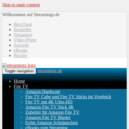
Skip to main content
Willkommen auf Streamingz.de
Best Deal
Bestseller
Streaming
Video Prime
Journals
eBooks
Bücher
streamingz.de
Toggle navigation
Home
Fire TV
Amazon Hardware
Fire TV Cube und Fire TV Sticks im Vergleich
Fire TV mit 4K Ultra-HD
Amazon Fire TV Stick 4K
Zubehör für Amazon Fire TV
Amazon Fire TV Blaster
Echte Amazon Schnäppchen
eBooks zum Streaming