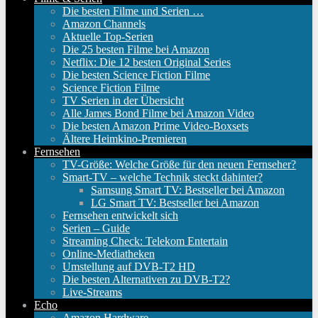
Die besten Filme und Serien …
Amazon Channels
Aktuelle Top-Serien
Die 25 besten Filme bei Amazon
Netflix: Die 12 besten Original Series
Die besten Science Fiction Filme
Science Fiction Filme
TV Serien in der Übersicht
Alle James Bond Filme bei Amazon Video
Die besten Amazon Prime Video-Boxsets
Ältere Heimkino-Premieren
Fernsehen
TV-Größe: Welche Größe für den neuen Fernseher?
Smart-TV – welche Technik steckt dahinter?
Samsung Smart TV: Bestseller bei Amazon
LG Smart TV: Bestseller bei Amazon
Fernsehen entwickelt sich
Serien – Guide
Streaming Check: Telekom Entertain
Online-Mediatheken
Umstellung auf DVB-T2 HD
Die besten Alternativen zu DVB-T2?
Live-Streams
Echo
Amazon Hardware