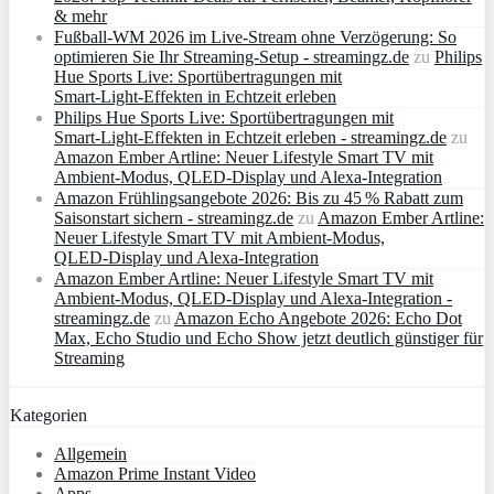
& mehr
Fußball-WM 2026 im Live-Stream ohne Verzögerung: So
optimieren Sie Ihr Streaming-Setup - streamingz.de
zu
Philips
Hue Sports Live: Sportübertragungen mit
Smart‑Light‑Effekten in Echtzeit erleben
Philips Hue Sports Live: Sportübertragungen mit
Smart‑Light‑Effekten in Echtzeit erleben - streamingz.de
zu
Amazon Ember Artline: Neuer Lifestyle Smart TV mit
Ambient‑Modus, QLED‑Display und Alexa‑Integration
Amazon Frühlingsangebote 2026: Bis zu 45 % Rabatt zum
Saisonstart sichern - streamingz.de
zu
Amazon Ember Artline:
Neuer Lifestyle Smart TV mit Ambient‑Modus,
QLED‑Display und Alexa‑Integration
Amazon Ember Artline: Neuer Lifestyle Smart TV mit
Ambient‑Modus, QLED‑Display und Alexa‑Integration -
streamingz.de
zu
Amazon Echo Angebote 2026: Echo Dot
Max, Echo Studio und Echo Show jetzt deutlich günstiger für
Streaming
Kategorien
Allgemein
Amazon Prime Instant Video
Apps