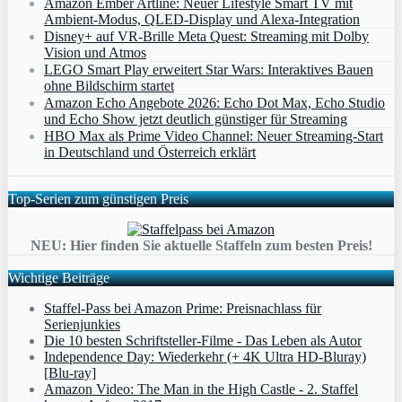
Amazon Ember Artline: Neuer Lifestyle Smart TV mit
Ambient‑Modus, QLED‑Display und Alexa‑Integration
Disney+ auf VR-Brille Meta Quest: Streaming mit Dolby
Vision und Atmos
LEGO Smart Play erweitert Star Wars: Interaktives Bauen
ohne Bildschirm startet
Amazon Echo Angebote 2026: Echo Dot Max, Echo Studio
und Echo Show jetzt deutlich günstiger für Streaming
HBO Max als Prime Video Channel: Neuer Streaming‑Start
in Deutschland und Österreich erklärt
Top-Serien zum günstigen Preis
NEU: Hier finden Sie aktuelle Staffeln zum besten Preis!
Wichtige Beiträge
Staffel-Pass bei Amazon Prime: Preisnachlass für
Serienjunkies
Die 10 besten Schriftsteller-Filme - Das Leben als Autor
Independence Day: Wiederkehr (+ 4K Ultra HD-Bluray)
[Blu-ray]
Amazon Video: The Man in the High Castle - 2. Staffel