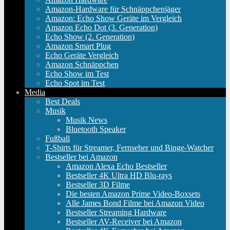
Amazon-Hardware für Schnäppchenjäger
Amazon: Echo Show Geräte im Vergleich
Amazon Echo Dot (3. Generation)
Echo Show (2. Generation)
Amazon Smart Plug
Echo Geräte Vergleich
Amazon Schnäppchen
Echo Show im Test
Echo Spot im Test
Media
Best Deals
Musik
Musik News
Bluetooth Speaker
Fußball
T-Shirts für Streamer, Fernseher und Binge-Watcher
Bestseller bei Amazon
Amazon Alexa Echo Bestseller
Bestseller 4K Ultra HD Blu-rays
Bestseller 3D Filme
Die besten Amazon Prime Video-Boxsets
Alle James Bond Filme bei Amazon Video
Bestseller Streaming Hardware
Bestseller AV-Receiver bei Amazon