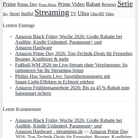
Serie
Prime
Rabatt
Prime Video
Prime Day
Reviews
Prime Music
Streaming
Ultra
Sport
Staffel
TV
Ultra HD
Video
Sky
Letzten Einträge
Amazon Black Friday Woche 2026: Große Rabatte bei
Audible, Kindle Unlimited, Paramount+ und
Amazon Hardware
Amazon Prime Day 2026: Top-Technik-Deals für Fernseher,
Beamer, Kopfhörer & mehr
Fußball-WM 2026 im Live-Stream ohne Verzögerung: So
optimieren Sie Ihr Streaming-Setup
Philips Hue Sports Live: Sportübertragungen mit
Smart‑Light‑Effekten in Echtzeit erleben
Amazon Frühlingsangebote 2026: Bis zu 45 % Rabatt zum
Saisonstart sichern
Letzte Kommentare
Amazon Black Friday Woche 2026: Große Rabatte bei
Audible, Kindle Unlimited, Paramount+ und
Amazon Hardware - streamingz.de
zu
Amazon Prime Day
2026: Top-Technik-Deals für Fernseher, Beamer, Kopfhörer