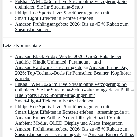
Fußball-WM 2026 im Live-Stream ohne Verzögerung: So
optimieren Sie Ihr Streaming-Setup
Philips Hue Sports Live: Sportübertragungen mit
Smart‑Light‑Effekten in Echtzeit erleben
Amazon Frühlingsangebote 2026: Bis zu 45 % Rabatt zum
Saisonstart sichern
Letzte Kommentare
Amazon Black Friday Woche 2026: Große Rabatte bei
Audible, Kindle Unlimited, Paramount+ und
Amazon Hardware - streamingz.de
zu
Amazon Prime Day
2026: Top-Technik-Deals für Fernseher, Beamer, Kopfhörer
& mehr
Fußball-WM 2026 im Live-Stream ohne Verzögerung: So
optimieren Sie Ihr Streaming-Setup - streamingz.de
zu
Philips
Hue Sports Live: Sportübertragungen mit
Smart‑Light‑Effekten in Echtzeit erleben
Philips Hue Sports Live: Sportübertragungen mit
Smart‑Light‑Effekten in Echtzeit erleben - streamingz.de
zu
Amazon Ember Artline: Neuer Lifestyle Smart TV mit
Ambient‑Modus, QLED‑Display und Alexa‑Integration
Amazon Frühlingsangebote 2026: Bis zu 45 % Rabatt zum
Saisonstart sichern - streamingz.de
zu
Amazon Ember Artline: