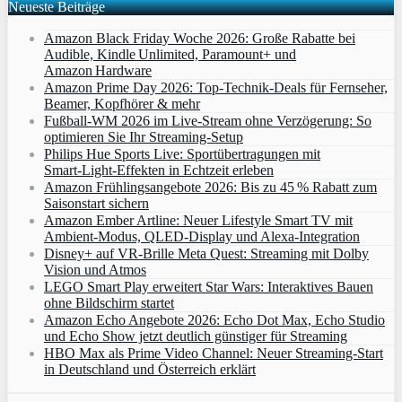
Neueste Beiträge
Amazon Black Friday Woche 2026: Große Rabatte bei
Audible, Kindle Unlimited, Paramount+ und
Amazon Hardware
Amazon Prime Day 2026: Top-Technik-Deals für Fernseher,
Beamer, Kopfhörer & mehr
Fußball-WM 2026 im Live-Stream ohne Verzögerung: So
optimieren Sie Ihr Streaming-Setup
Philips Hue Sports Live: Sportübertragungen mit
Smart‑Light‑Effekten in Echtzeit erleben
Amazon Frühlingsangebote 2026: Bis zu 45 % Rabatt zum
Saisonstart sichern
Amazon Ember Artline: Neuer Lifestyle Smart TV mit
Ambient‑Modus, QLED‑Display und Alexa‑Integration
Disney+ auf VR-Brille Meta Quest: Streaming mit Dolby
Vision und Atmos
LEGO Smart Play erweitert Star Wars: Interaktives Bauen
ohne Bildschirm startet
Amazon Echo Angebote 2026: Echo Dot Max, Echo Studio
und Echo Show jetzt deutlich günstiger für Streaming
HBO Max als Prime Video Channel: Neuer Streaming‑Start
in Deutschland und Österreich erklärt