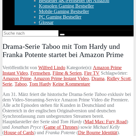
Bestseller 4K-Fernseher bei Amazon
Konsolen Gaming Bestseller
Mobile Gaming Bestseller
PC Gaming Bestseller
Glossar
Drama-Serie Taboo mit Tom Hardy und
Franka Potente startet bei Amazon Prime
Veröffentlicht von
Wilfred Lindo
Kategorie(n):
Amazon Prime
Instant Video
,
Fernsehen
,
Filme & Serien
,
Fire TV
Schlagwörter:
Amazon Prime
,
Amazon Prime Instant Video
,
Drama
,
Ridley Scott
,
Serie
,
Taboo
,
Tom Hardy
Keine Kommentare
Am 31. März feiert die historische Drama-Serie
Taboo
exklusiv bei
dem Video-Streaming-Service Amazon Prime Video die Premiere.
Alle acht Episoden stehen für Kunden in Deutschland und
Österreich in der englischen Originalversion und deutschen
Synchronfassung zum unbegrenzten Streamen bereit.
Hauptdarsteller der Serie sind
Tom Hardy
(
Mad Max: Fury Road
)
und
Jonathan Pryce
(
Game of Thrones
) sowie
Michael Kelly
(
House of Cards
) und
Franka Potente
(
Die Bourne Identität
).