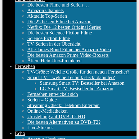
Die besten Filme und Serien …
Amazon Channels
Aktuelle Top-Serien
Die 25 besten Filme bei Amazon
Netflix: Die 12 besten Original Series
Die besten Science Fiction Filme
Science Fiction Filme
TV Serien in der Übersicht
Alle James Bond Filme bei Amazon Video
Die besten Amazon Prime Video-Boxsets
Ältere Heimkino-Premieren
Fernsehen
TV-Größe: Welche Größe für den neuen Fernseher?
Smart-TV – welche Technik steckt dahinter?
Samsung Smart TV: Bestseller bei Amazon
LG Smart TV: Bestseller bei Amazon
Fernsehen entwickelt sich
Serien – Guide
Streaming Check: Telekom Entertain
Online-Mediatheken
Umstellung auf DVB-T2 HD
Die besten Alternativen zu DVB-T2?
Live-Streams
Echo
Amazon Hardware