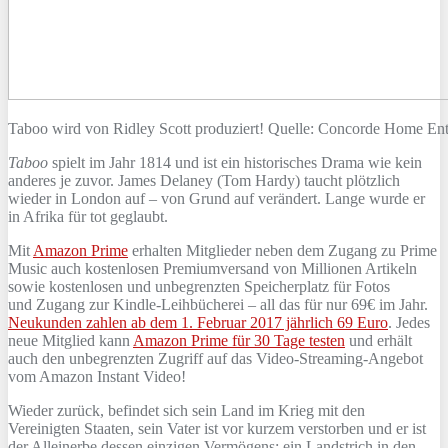
Taboo wird von Ridley Scott produziert! Quelle: Concorde Home E
Taboo
spielt im Jahr 1814 und ist ein historisches Drama wie kein
anderes je zuvor. James Delaney (Tom Hardy) taucht plötzlich
wieder in London auf – von Grund auf verändert. Lange wurde er
in Afrika für tot geglaubt.
Mit
Amazon Prime
erhalten Mitglieder neben dem Zugang zu Prime
Music auch kostenlosen Premiumversand von Millionen Artikeln
sowie kostenlosen und unbegrenzten Speicherplatz für Fotos
und Zugang zur Kindle-Leihbücherei – all das für nur 69€ im Jahr.
Neukunden zahlen ab dem 1. Februar 2017 jährlich 69 Euro
. Jedes
neue Mitglied kann
Amazon Prime für 30 Tage testen
und erhält
auch den unbegrenzten Zugriff auf das Video-Streaming-Angebot
vom Amazon Instant Video!
Wieder zurück, befindet sich sein Land im Krieg mit den
Vereinigten Staaten, sein Vater ist vor kurzem verstorben und er ist
der Alleinerbe dessen einzigen Vermögens: ein Landstrich in den