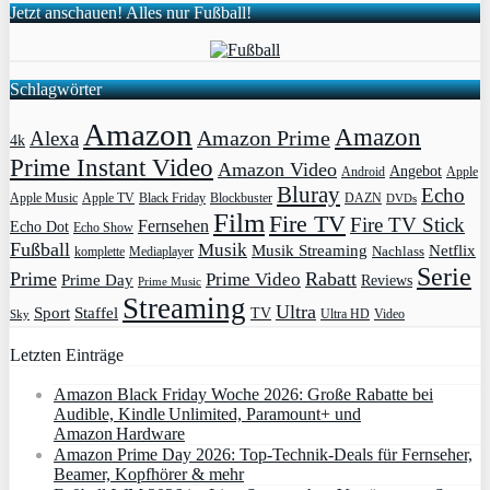
Jetzt anschauen! Alles nur Fußball!
Schlagwörter
Amazon
Amazon
Amazon Prime
Alexa
4k
Prime Instant Video
Amazon Video
Angebot
Apple
Android
Bluray
Echo
Apple Music
Apple TV
Blockbuster
DAZN
Black Friday
DVDs
Film
Fire TV
Fire TV Stick
Fernsehen
Echo Dot
Echo Show
Fußball
Musik
Musik Streaming
Netflix
Mediaplayer
Nachlass
komplette
Serie
Prime
Rabatt
Prime Video
Prime Day
Reviews
Prime Music
Streaming
Ultra
Sport
Staffel
TV
Ultra HD
Video
Sky
Letzten Einträge
Amazon Black Friday Woche 2026: Große Rabatte bei
Audible, Kindle Unlimited, Paramount+ und
Amazon Hardware
Amazon Prime Day 2026: Top-Technik-Deals für Fernseher,
Beamer, Kopfhörer & mehr