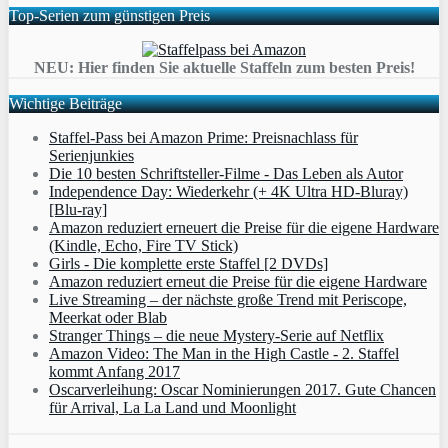
Top-Serien zum günstigen Preis
NEU: Hier finden Sie aktuelle Staffeln zum besten Preis!
Wichtige Beiträge
Staffel-Pass bei Amazon Prime: Preisnachlass für
Serienjunkies
Die 10 besten Schriftsteller-Filme - Das Leben als Autor
Independence Day: Wiederkehr (+ 4K Ultra HD-Bluray)
[Blu-ray]
Amazon reduziert erneuert die Preise für die eigene Hardware
(Kindle, Echo, Fire TV Stick)
Girls - Die komplette erste Staffel [2 DVDs]
Amazon reduziert erneut die Preise für die eigene Hardware
Live Streaming – der nächste große Trend mit Periscope,
Meerkat oder Blab
Stranger Things – die neue Mystery-Serie auf Netflix
Amazon Video: The Man in the High Castle - 2. Staffel
kommt Anfang 2017
Oscarverleihung: Oscar Nominierungen 2017. Gute Chancen
für Arrival, La La Land und Moonlight