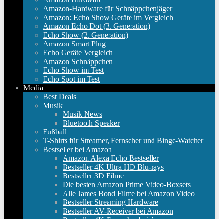
Amazon-Hardware für Schnäppchenjäger
Amazon: Echo Show Geräte im Vergleich
Amazon Echo Dot (3. Generation)
Echo Show (2. Generation)
Amazon Smart Plug
Echo Geräte Vergleich
Amazon Schnäppchen
Echo Show im Test
Echo Spot im Test
Media
Best Deals
Musik
Musik News
Bluetooth Speaker
Fußball
T-Shirts für Streamer, Fernseher und Binge-Watcher
Bestseller bei Amazon
Amazon Alexa Echo Bestseller
Bestseller 4K Ultra HD Blu-rays
Bestseller 3D Filme
Die besten Amazon Prime Video-Boxsets
Alle James Bond Filme bei Amazon Video
Bestseller Streaming Hardware
Bestseller AV-Receiver bei Amazon