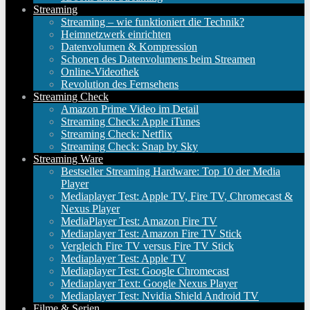
Streaming
Streaming – wie funktioniert die Technik?
Heimnetzwerk einrichten
Datenvolumen & Kompression
Schonen des Datenvolumens beim Streamen
Online-Videothek
Revolution des Fernsehens
Streaming Check
Amazon Prime Video im Detail
Streaming Check: Apple iTunes
Streaming Check: Netflix
Streaming Check: Snap by Sky
Streaming Ware
Bestseller Streaming Hardware: Top 10 der Media
Player
Mediaplayer Test: Apple TV, Fire TV, Chromecast &
Nexus Player
MediaPlayer Test: Amazon Fire TV
Mediaplayer Test: Amazon Fire TV Stick
Vergleich Fire TV versus Fire TV Stick
Mediaplayer Test: Apple TV
Mediaplayer Test: Google Chromecast
Mediaplayer Text: Google Nexus Player
Mediaplayer Test: Nvidia Shield Android TV
Filme & Serien