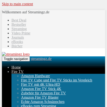
Skip to main content
Willkommen auf Streamingz.de
Best Deal
Bestseller
Streaming
Video Prime
Journals
eBooks
Bücher
streamingz.de
Toggle navigation
Home
Fire TV
Amazon Hardware
Fire TV Cube und Fire TV Sticks im Vergleich
Fire TV mit 4K Ultra-HD
Amazon Fire TV Stick 4K
Zubehör für Amazon Fire TV
Amazon Fire TV Blaster
Echte Amazon Schnäppchen
eBooks zum Streaming