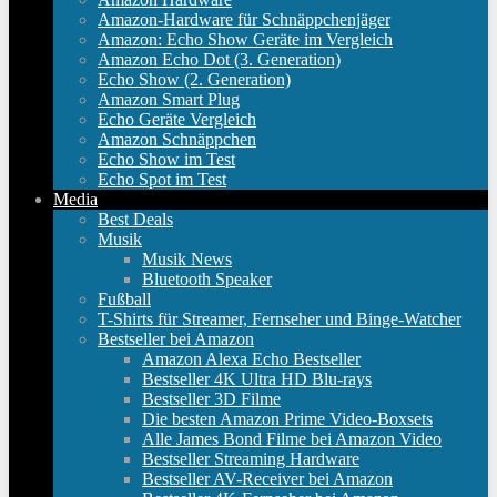
Amazon-Hardware für Schnäppchenjäger
Amazon: Echo Show Geräte im Vergleich
Amazon Echo Dot (3. Generation)
Echo Show (2. Generation)
Amazon Smart Plug
Echo Geräte Vergleich
Amazon Schnäppchen
Echo Show im Test
Echo Spot im Test
Media
Best Deals
Musik
Musik News
Bluetooth Speaker
Fußball
T-Shirts für Streamer, Fernseher und Binge-Watcher
Bestseller bei Amazon
Amazon Alexa Echo Bestseller
Bestseller 4K Ultra HD Blu-rays
Bestseller 3D Filme
Die besten Amazon Prime Video-Boxsets
Alle James Bond Filme bei Amazon Video
Bestseller Streaming Hardware
Bestseller AV-Receiver bei Amazon