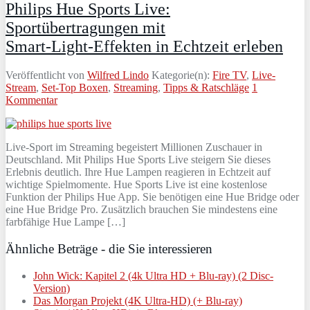
Philips Hue Sports Live:
Sportübertragungen mit
Smart‑Light‑Effekten in Echtzeit erleben
Veröffentlicht von
Wilfred Lindo
Kategorie(n):
Fire TV
,
Live-
Stream
,
Set-Top Boxen
,
Streaming
,
Tipps & Ratschläge
1
Kommentar
Live‑Sport im Streaming begeistert Millionen Zuschauer in
Deutschland. Mit Philips Hue Sports Live steigern Sie dieses
Erlebnis deutlich. Ihre Hue Lampen reagieren in Echtzeit auf
wichtige Spielmomente. Hue Sports Live ist eine kostenlose
Funktion der Philips Hue App. Sie benötigen eine Hue Bridge oder
eine Hue Bridge Pro. Zusätzlich brauchen Sie mindestens eine
farbfähige Hue Lampe […]
Ähnliche Beträge - die Sie interessieren
John Wick: Kapitel 2 (4k Ultra HD + Blu-ray) (2 Disc-
Version)
Das Morgan Projekt (4K Ultra-HD) (+ Blu-ray)