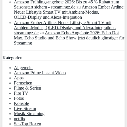
Amazon Frühlingsangebote 2026: Bis zu 45 % Rabatt zum
Saisonstart sichern - streamingz.de
zu
Amazon Ember Artline:
Neuer Lifestyle Smart TV mit Ambient‑Modus,
QLED‑Display und Alexa‑Integration
Amazon Ember Artline: Neuer Lifestyle Smart TV mit
Ambient‑Modus, QLED‑Display und Alexa‑Integration -
streamingz.de
zu
Amazon Echo Angebote 2026: Echo Dot
Max, Echo Studio und Echo Show jetzt deutlich günstiger für
Streaming
Kategorien
Allgemein
Amazon Prime Instant Video
Apps
Fernsehen
Filme & Serien
Fire TV
Fotos
Konsole
Live-Stream
Musik Streaming
netflix
Set-Top Boxen