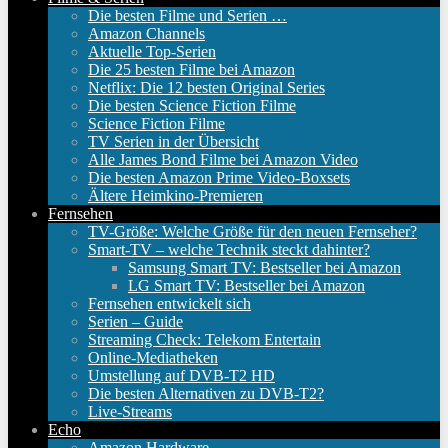
Die besten Filme und Serien …
Amazon Channels
Aktuelle Top-Serien
Die 25 besten Filme bei Amazon
Netflix: Die 12 besten Original Series
Die besten Science Fiction Filme
Science Fiction Filme
TV Serien in der Übersicht
Alle James Bond Filme bei Amazon Video
Die besten Amazon Prime Video-Boxsets
Ältere Heimkino-Premieren
Fernsehen
TV-Größe: Welche Größe für den neuen Fernseher?
Smart-TV – welche Technik steckt dahinter?
Samsung Smart TV: Bestseller bei Amazon
LG Smart TV: Bestseller bei Amazon
Fernsehen entwickelt sich
Serien – Guide
Streaming Check: Telekom Entertain
Online-Mediatheken
Umstellung auf DVB-T2 HD
Die besten Alternativen zu DVB-T2?
Live-Streams
Echo
Amazon Hardware