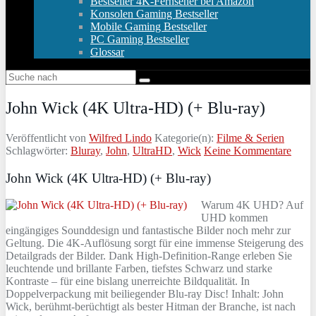
Bestseller 4K-Fernseher bei Amazon
Konsolen Gaming Bestseller
Mobile Gaming Bestseller
PC Gaming Bestseller
Glossar
John Wick (4K Ultra-HD) (+ Blu-ray)
Veröffentlicht von
Wilfred Lindo
Kategorie(n):
Filme & Serien
Schlagwörter:
Bluray
,
John
,
UltraHD
,
Wick
Keine Kommentare
John Wick (4K Ultra-HD) (+ Blu-ray)
Warum 4K UHD? Auf
UHD kommen
eingängiges Sounddesign und fantastische Bilder noch mehr zur
Geltung. Die 4K-Auflösung sorgt für eine immense Steigerung des
Detailgrads der Bilder. Dank High-Definition-Range erleben Sie
leuchtende und brillante Farben, tiefstes Schwarz und starke
Kontraste – für eine bislang unerreichte Bildqualität. In
Doppelverpackung mit beiliegender Blu-ray Disc! Inhalt: John
Wick, berühmt-berüchtigt als bester Hitman der Branche, ist nach