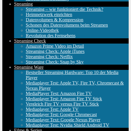
Streaming
Streaming – wie funktioniert die Technik?
Heimnetzwerk einrichten
Datenvolumen & Kompression
Schonen des Datenvolumens beim Streamen
Online-Videothek
Revolution des Fernsehens
Streaming Check
Amazon Prime Video im Detail
Streaming Check: Apple iTunes
Streaming Check: Netflix
Streaming Check: Snap by Sky
Streaming Ware
Bestseller Streaming Hardware: Top 10 der Media
Player
Mediaplayer Test: Apple TV, Fire TV, Chromecast &
Nexus Player
MediaPlayer Test: Amazon Fire TV
Mediaplayer Test: Amazon Fire TV Stick
Vergleich Fire TV versus Fire TV Stick
Mediaplayer Test: Apple TV
Mediaplayer Test: Google Chromecast
Mediaplayer Text: Google Nexus Player
Mediaplayer Test: Nvidia Shield Android TV
Filme & Serien