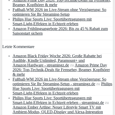
Amazon Prime Day 2026: Top-Technik-Deals für Fernseher,
Beamer, Kopfhörer & mehr
Fußball-WM 2026 im Live-Stream ohne Verzögerung: So
optimieren Sie Ihr Streaming-Setup
Philips Hue Sports Live: Sportübertragungen mit
Smart‑Light‑Effekten in Echtzeit erleben
Amazon Frühlingsangebote 2026: Bis zu 45 % Rabatt zum
Saisonstart sichern
Letzte Kommentare
Amazon Black Friday Woche 2026: Große Rabatte bei
Audible, Kindle Unlimited, Paramount+ und
Amazon Hardware - streamingz.de
zu
Amazon Prime Day
2026: Top-Technik-Deals für Fernseher, Beamer, Kopfhörer
& mehr
Fußball-WM 2026 im Live-Stream ohne Verzögerung: So
optimieren Sie Ihr Streaming-Setup - streamingz.de
zu
Philips
Hue Sports Live: Sportübertragungen mit
Smart‑Light‑Effekten in Echtzeit erleben
Philips Hue Sports Live: Sportübertragungen mit
Smart‑Light‑Effekten in Echtzeit erleben - streamingz.de
zu
Amazon Ember Artline: Neuer Lifestyle Smart TV mit
Ambient‑Modus, QLED‑Display und Alexa‑Integration