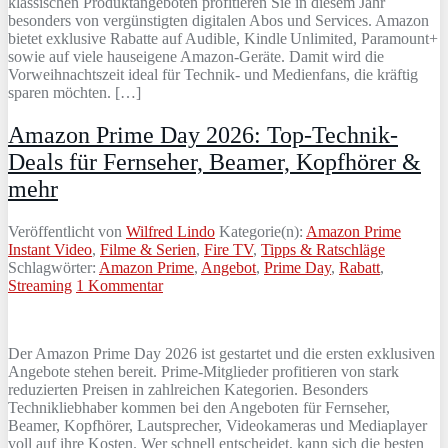
klassischen Produktangeboten profitieren Sie in diesem Jahr
besonders von vergünstigten digitalen Abos und Services. Amazon
bietet exklusive Rabatte auf Audible, Kindle Unlimited, Paramount+
sowie auf viele hauseigene Amazon-Geräte. Damit wird die
Vorweihnachtszeit ideal für Technik- und Medienfans, die kräftig
sparen möchten. […]
Amazon Prime Day 2026: Top-Technik-
Deals für Fernseher, Beamer, Kopfhörer &
mehr
Veröffentlicht von
Wilfred Lindo
Kategorie(n):
Amazon Prime
Instant Video
,
Filme & Serien
,
Fire TV
,
Tipps & Ratschläge
Schlagwörter:
Amazon Prime
,
Angebot
,
Prime Day
,
Rabatt
,
Streaming
1 Kommentar
Der Amazon Prime Day 2026 ist gestartet und die ersten exklusiven
Angebote stehen bereit. Prime-Mitglieder profitieren von stark
reduzierten Preisen in zahlreichen Kategorien. Besonders
Technikliebhaber kommen bei den Angeboten für Fernseher,
Beamer, Kopfhörer, Lautsprecher, Videokameras und Mediaplayer
voll auf ihre Kosten. Wer schnell entscheidet, kann sich die besten