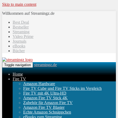
Skip to main content
Willkommen auf Streamingz.de
Best Deal
Bestseller
Streaming
Video Prime
Journals
eBooks
Bücher
streamingz.de
Toggle navigation
Home
Fire TV
Amazon Hardware
Fire TV Cube und Fire TV Sticks im Vergleich
Fire TV mit 4K Ultra-HD
Amazon Fire TV Stick 4K
Zubehör für Amazon Fire TV
Amazon Fire TV Blaster
Echte Amazon Schnäppchen
eBooks zum Streaming