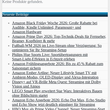
Keine Produkte gefunden.
Neueste Beiträge
Amazon Black Friday Woche 2026: Große Rabatte bei
Audible, Kindle Unlimited, Paramount+ und
Amazon Hardware
Amazon Prime Day 2026: Top-Technik-Deals für Fernseher,
Beamer, Kopfhörer & mehr
Fußball-WM 2026 im Live-Stream ohne Verzögerung: So
optimieren Sie Ihr Streaming-Setup
Philips Hue Sports Live: Sportübertragungen mit
Smart‑Light‑Effekten in Echtzeit erleben
Amazon Frühlingsangebote 2026: Bis zu 45 % Rabatt zum
Saisonstart sichern
Amazon Ember Artline: Neuer Lifestyle Smart TV mit
Ambient‑Modus, QLED‑Display und Alexa‑Integration
Disney+ auf VR-Brille Meta Quest: Streaming mit Dolby
Vision und Atmos
LEGO Smart Play erweitert Star Wars: Interaktives Bauen
ohne Bildschirm startet
Amazon Echo Angebote 2026: Echo Dot Max, Echo Studio
und Echo Show jetzt deutlich günstiger für Streaming
HBO Max als Prime Video Channel: Neuer Streaming‑Start