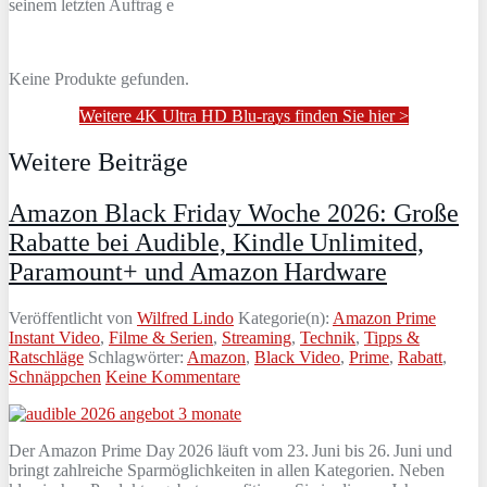
seinem letzten Auftrag e
Keine Produkte gefunden.
Weitere 4K Ultra HD Blu-rays finden Sie hier >
Weitere Beiträge
Amazon Black Friday Woche 2026: Große
Rabatte bei Audible, Kindle Unlimited,
Paramount+ und Amazon Hardware
Veröffentlicht von
Wilfred Lindo
Kategorie(n):
Amazon Prime
Instant Video
,
Filme & Serien
,
Streaming
,
Technik
,
Tipps &
Ratschläge
Schlagwörter:
Amazon
,
Black Video
,
Prime
,
Rabatt
,
Schnäppchen
Keine Kommentare
Der Amazon Prime Day 2026 läuft vom 23. Juni bis 26. Juni und
bringt zahlreiche Sparmöglichkeiten in allen Kategorien. Neben