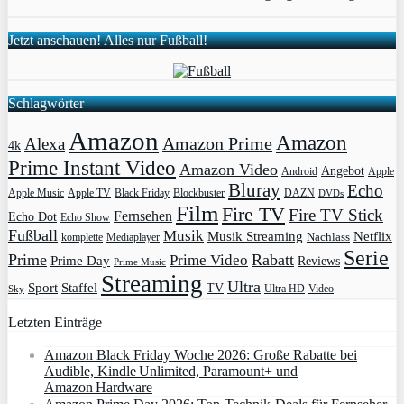
Jetzt anschauen! Alles nur Fußball!
Schlagwörter
Amazon
Amazon
Amazon Prime
Alexa
4k
Prime Instant Video
Amazon Video
Angebot
Apple
Android
Bluray
Echo
Apple Music
Apple TV
Blockbuster
DAZN
Black Friday
DVDs
Film
Fire TV
Fire TV Stick
Fernsehen
Echo Dot
Echo Show
Fußball
Musik
Musik Streaming
Netflix
Mediaplayer
Nachlass
komplette
Serie
Prime
Rabatt
Prime Video
Prime Day
Reviews
Prime Music
Streaming
Ultra
Sport
Staffel
TV
Ultra HD
Video
Sky
Letzten Einträge
Amazon Black Friday Woche 2026: Große Rabatte bei
Audible, Kindle Unlimited, Paramount+ und
Amazon Hardware