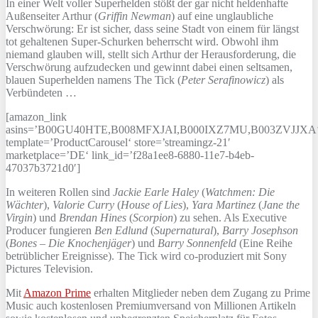
In einer Welt voller Superhelden stößt der gar nicht heldenhafte
Außenseiter Arthur (
Griffin Newman
) auf eine unglaubliche
Verschwörung: Er ist sicher, dass seine Stadt von einem für längst
tot gehaltenen Super-Schurken beherrscht wird. Obwohl ihm
niemand glauben will, stellt sich Arthur der Herausforderung, die
Verschwörung aufzudecken und gewinnt dabei einen seltsamen,
blauen Superhelden namens The Tick (
Peter Serafinowicz
) als
Verbündeten …
[amazon_link
asins=’B00GU40HTE,B008MFXJAI,B000IXZ7MU,B003ZVJJXA
template=’ProductCarousel‘ store=’streamingz-21′
marketplace=’DE‘ link_id=’f28a1ee8-6880-11e7-b4eb-
47037b3721d0′]
In weiteren Rollen sind
Jackie Earle Haley
(
Watchmen: Die
Wächter
),
Valorie Curry
(
House of Lies
),
Yara Martinez
(
Jane the
Virgin
) und
Brendan Hines
(
Scorpion
) zu sehen. Als Executive
Producer fungieren
Ben Edlund
(
Supernatural
),
Barry Josephson
(
Bones – Die Knochenjäger
) und
Barry Sonnenfeld
(Eine Reihe
betrüblicher Ereignisse). The Tick wird co-produziert mit Sony
Pictures Television.
Mit
Amazon Prime
erhalten Mitglieder neben dem Zugang zu Prime
Music auch kostenlosen Premiumversand von Millionen Artikeln