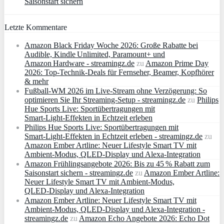
Saisonstart sichern
Letzte Kommentare
Amazon Black Friday Woche 2026: Große Rabatte bei
Audible, Kindle Unlimited, Paramount+ und
Amazon Hardware - streamingz.de
zu
Amazon Prime Day
2026: Top-Technik-Deals für Fernseher, Beamer, Kopfhörer
& mehr
Fußball-WM 2026 im Live-Stream ohne Verzögerung: So
optimieren Sie Ihr Streaming-Setup - streamingz.de
zu
Philips
Hue Sports Live: Sportübertragungen mit
Smart‑Light‑Effekten in Echtzeit erleben
Philips Hue Sports Live: Sportübertragungen mit
Smart‑Light‑Effekten in Echtzeit erleben - streamingz.de
zu
Amazon Ember Artline: Neuer Lifestyle Smart TV mit
Ambient‑Modus, QLED‑Display und Alexa‑Integration
Amazon Frühlingsangebote 2026: Bis zu 45 % Rabatt zum
Saisonstart sichern - streamingz.de
zu
Amazon Ember Artline:
Neuer Lifestyle Smart TV mit Ambient‑Modus,
QLED‑Display und Alexa‑Integration
Amazon Ember Artline: Neuer Lifestyle Smart TV mit
Ambient‑Modus, QLED‑Display und Alexa‑Integration -
streamingz.de
zu
Amazon Echo Angebote 2026: Echo Dot