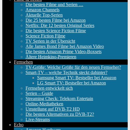
Die besten Filme und Serien …
Amazon Channels
Aktuelle Top-Serien
Die 25 besten Filme bei Amazon
Netflix: Die 12 besten Original Series
Die besten Science Fiction Filme
Science Fiction Filme
TV Serien in der Übersicht
Alle James Bond Filme bei Amazon Video
Die besten Amazon Prime Video-Boxsets
Ältere Heimkino-Premieren
Fernsehen
TV-Größe: Welche Größe für den neuen Fernseher?
Smart-TV – welche Technik steckt dahinter?
Samsung Smart TV: Bestseller bei Amazon
LG Smart TV: Bestseller bei Amazon
Fernsehen entwickelt sich
Serien – Guide
Streaming Check: Telekom Entertain
Online-Mediatheken
Umstellung auf DVB-T2 HD
Die besten Alternativen zu DVB-T2?
Live-Streams
Echo
Amazon Hardware