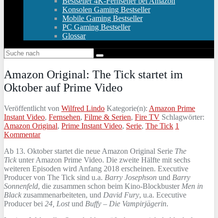
Bestseller 4K-Fernseher bei Amazon
Konsolen Gaming Bestseller
Mobile Gaming Bestseller
PC Gaming Bestseller
Glossar
Amazon Original: The Tick startet im
Oktober auf Prime Video
Veröffentlicht von
Wilfred Lindo
Kategorie(n):
Amazon Prime
Instant Video
,
Fernsehen
,
Filme & Serien
,
Fire TV
Schlagwörter:
Amazon Original
,
Prime Instant Video
,
Serie
,
The Tick
1
Kommentar
Ab 13. Oktober startet die neue Amazon Original Serie
The
Tick
unter Amazon Prime Video. Die zweite Hälfte mit sechs
weiteren Episoden wird Anfang 2018 erscheinen. Executive
Producer von The Tick sind u.a.
Barry Josephson
und
Barry
Sonnenfeld
, die zusammen schon beim Kino-Blockbuster
Men in
Black
zusammenarbeiteten, und
David Fury
, u.a. Ececutive
Producer bei
24, Lost
und
Buffy – Die Vampirjägerin
.