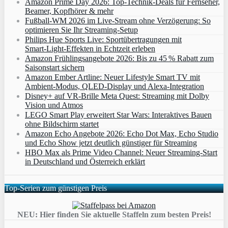
Amazon Prime Day 2026: Top-Technik-Deals für Fernseher,
Beamer, Kopfhörer & mehr
Fußball-WM 2026 im Live-Stream ohne Verzögerung: So
optimieren Sie Ihr Streaming-Setup
Philips Hue Sports Live: Sportübertragungen mit
Smart‑Light‑Effekten in Echtzeit erleben
Amazon Frühlingsangebote 2026: Bis zu 45 % Rabatt zum
Saisonstart sichern
Amazon Ember Artline: Neuer Lifestyle Smart TV mit
Ambient‑Modus, QLED‑Display und Alexa‑Integration
Disney+ auf VR-Brille Meta Quest: Streaming mit Dolby
Vision und Atmos
LEGO Smart Play erweitert Star Wars: Interaktives Bauen
ohne Bildschirm startet
Amazon Echo Angebote 2026: Echo Dot Max, Echo Studio
und Echo Show jetzt deutlich günstiger für Streaming
HBO Max als Prime Video Channel: Neuer Streaming‑Start
in Deutschland und Österreich erklärt
Top-Serien zum günstigen Preis
NEU: Hier finden Sie aktuelle Staffeln zum besten Preis!