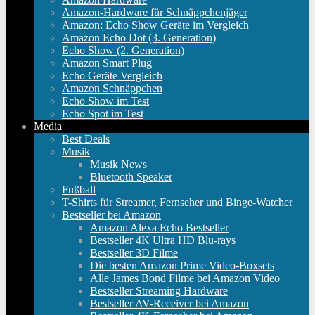
Amazon-Hardware für Schnäppchenjäger
Amazon: Echo Show Geräte im Vergleich
Amazon Echo Dot (3. Generation)
Echo Show (2. Generation)
Amazon Smart Plug
Echo Geräte Vergleich
Amazon Schnäppchen
Echo Show im Test
Echo Spot im Test
Media
Best Deals
Musik
Musik News
Bluetooth Speaker
Fußball
T-Shirts für Streamer, Fernseher und Binge-Watcher
Bestseller bei Amazon
Amazon Alexa Echo Bestseller
Bestseller 4K Ultra HD Blu-rays
Bestseller 3D Filme
Die besten Amazon Prime Video-Boxsets
Alle James Bond Filme bei Amazon Video
Bestseller Streaming Hardware
Bestseller AV-Receiver bei Amazon