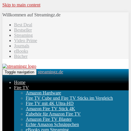
Skip to main content
Willkommen auf Streamingz.de
Best Deal
Bestseller
Streaming
Video Prime
Journals
eBooks
Bücher
streamingz.de
Toggle navigation
Home
Fire TV
Amazon Hardware
Fire TV Cube und Fire TV Sticks im Vergleich
Fire TV mit 4K Ultra-HD
Amazon Fire TV Stick 4K
Zubehör für Amazon Fire TV
Amazon Fire TV Blaster
Echte Amazon Schnäppchen
eBooks zum Streaming