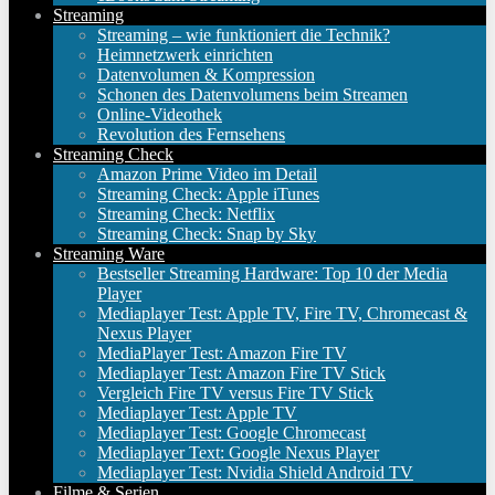
Streaming
Streaming – wie funktioniert die Technik?
Heimnetzwerk einrichten
Datenvolumen & Kompression
Schonen des Datenvolumens beim Streamen
Online-Videothek
Revolution des Fernsehens
Streaming Check
Amazon Prime Video im Detail
Streaming Check: Apple iTunes
Streaming Check: Netflix
Streaming Check: Snap by Sky
Streaming Ware
Bestseller Streaming Hardware: Top 10 der Media
Player
Mediaplayer Test: Apple TV, Fire TV, Chromecast &
Nexus Player
MediaPlayer Test: Amazon Fire TV
Mediaplayer Test: Amazon Fire TV Stick
Vergleich Fire TV versus Fire TV Stick
Mediaplayer Test: Apple TV
Mediaplayer Test: Google Chromecast
Mediaplayer Text: Google Nexus Player
Mediaplayer Test: Nvidia Shield Android TV
Filme & Serien