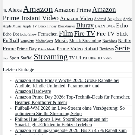
Amazon
Amazon
Amazon Prime
Alexa
4k
Prime Instant Video
Amazon Video
Angebot
Apple
Android
Bluray
Echo
Apple Music
Apple TV
Blockbuster
DAZN
Black Friday
DVDs
Film
Fire TV
Fire TV Stick
Fernsehen
Echo Dot
Echo Show
Fußball
Musik
Musik Streaming
Netflix
Mediaplayer
Nachlass
komplette
Serie
Prime
Rabatt
Prime Video
Prime Day
Reviews
Prime Music
Streaming
Ultra
Sport
Staffel
TV
Ultra HD
Video
Sky
Letzten Einträge
Amazon Black Friday Woche 2026: Große Rabatte bei
Audible, Kindle Unlimited, Paramount+ und
Amazon Hardware
Amazon Prime Day 2026: Top-Technik-Deals für Fernseher,
Beamer, Kopfhörer & mehr
Fußball-WM 2026 im Live-Stream ohne Verzögerung: So
optimieren Sie Ihr Streaming-Setup
Philips Hue Sports Live: Sportübertragungen mit
Smart‑Light‑Effekten in Echtzeit erleben
Amazon Frühlingsangebote 2026: Bis zu 45 % Rabatt zum