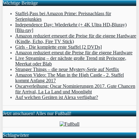
Wichtige Beiträge
Staffel-Pass bei Amazon Prime: Preisnachlass für
Serienjunkies
Independence Day: Wiederkehr (+ 4K Ultra HD-Bluray)
[Blu-ray]
Amazon reduziert erneuert die Preise für die eigene Hardware
(Kindle, Echo, Fire TV Stick)
Girls - Die komplette erste Staffel [2 DVDs]
Amazon reduziert erneut die Preise für die eigene Hardware
Live Streaming – der nächste große Trend mit Periscope,
Meerkat oder Blab
Stranger Things – die neue Mystery-Serie auf Netflix
Amazon Video: The Man in the High Castle - 2. Staffel
kommt Anfang 2017
Oscarverleihung: Oscar Nominierungen 2017. Gute Chancen
für Arrival, La La Land und Moonlight
Auf welchen Geräten ist Alexa verfügbar?
Jetzt anschauen! Alles nur Fußball!
Schlagwörter