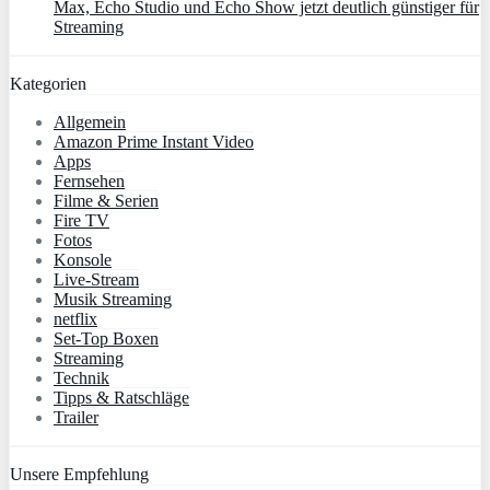
Max, Echo Studio und Echo Show jetzt deutlich günstiger für
Streaming
Kategorien
Allgemein
Amazon Prime Instant Video
Apps
Fernsehen
Filme & Serien
Fire TV
Fotos
Konsole
Live-Stream
Musik Streaming
netflix
Set-Top Boxen
Streaming
Technik
Tipps & Ratschläge
Trailer
Unsere Empfehlung