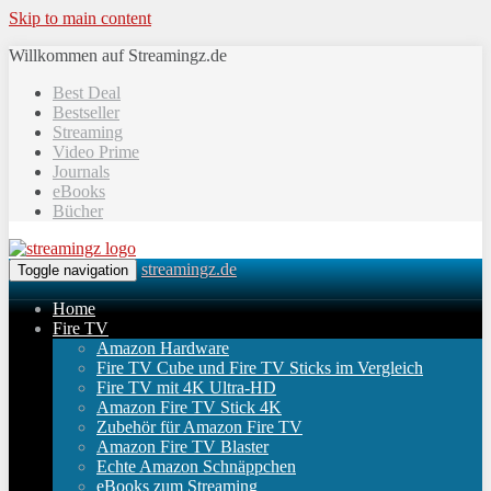
Skip to main content
Willkommen auf Streamingz.de
Best Deal
Bestseller
Streaming
Video Prime
Journals
eBooks
Bücher
streamingz.de
Toggle navigation
Home
Fire TV
Amazon Hardware
Fire TV Cube und Fire TV Sticks im Vergleich
Fire TV mit 4K Ultra-HD
Amazon Fire TV Stick 4K
Zubehör für Amazon Fire TV
Amazon Fire TV Blaster
Echte Amazon Schnäppchen
eBooks zum Streaming