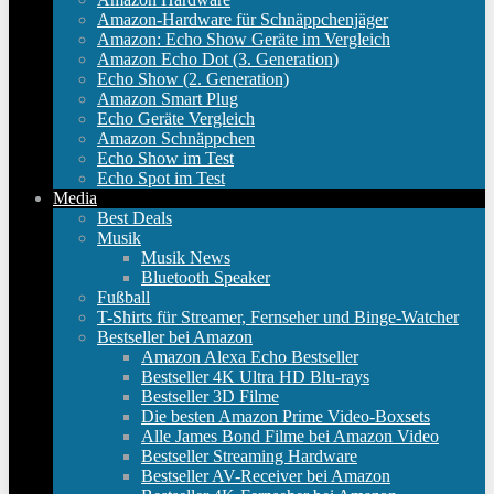
Amazon-Hardware für Schnäppchenjäger
Amazon: Echo Show Geräte im Vergleich
Amazon Echo Dot (3. Generation)
Echo Show (2. Generation)
Amazon Smart Plug
Echo Geräte Vergleich
Amazon Schnäppchen
Echo Show im Test
Echo Spot im Test
Media
Best Deals
Musik
Musik News
Bluetooth Speaker
Fußball
T-Shirts für Streamer, Fernseher und Binge-Watcher
Bestseller bei Amazon
Amazon Alexa Echo Bestseller
Bestseller 4K Ultra HD Blu-rays
Bestseller 3D Filme
Die besten Amazon Prime Video-Boxsets
Alle James Bond Filme bei Amazon Video
Bestseller Streaming Hardware
Bestseller AV-Receiver bei Amazon