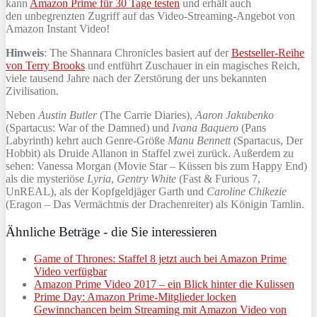
kann
Amazon Prime für 30 Tage testen
und erhält auch
den unbegrenzten Zugriff auf das Video-Streaming-Angebot von
Amazon Instant Video!
Hinweis
: The Shannara Chronicles basiert auf der
Bestseller-Reihe
von Terry Brooks
und entführt Zuschauer in ein magisches Reich,
viele tausend Jahre nach der Zerstörung der uns bekannten
Zivilisation.
Neben
Austin Butler
(The Carrie Diaries),
Aaron Jakubenko
(Spartacus: War of the Damned) und
Ivana Baquero
(Pans
Labyrinth) kehrt auch Genre-Größe
Manu Bennett
(Spartacus, Der
Hobbit) als Druide Allanon in Staffel zwei zurück. Außerdem zu
sehen: Vanessa Morgan (Movie Star – Küssen bis zum Happy End)
als die mysteriöse
Lyria
,
Gentry White
(Fast & Furious 7,
UnREAL), als der Kopfgeldjäger Garth und
Caroline Chikezie
(Eragon – Das Vermächtnis der Drachenreiter) als Königin Tamlin.
Ähnliche Beträge - die Sie interessieren
Game of Thrones: Staffel 8 jetzt auch bei Amazon Prime
Video verfügbar
Amazon Prime Video 2017 – ein Blick hinter die Kulissen
Prime Day: Amazon Prime-Mitglieder locken
Gewinnchancen beim Streaming mit Amazon Video von