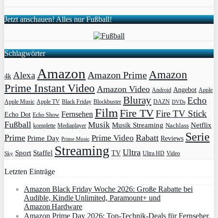
Jetzt anschauen! Alles nur Fußball!
Schlagwörter
Amazon
Amazon
Amazon Prime
Alexa
4k
Prime Instant Video
Amazon Video
Angebot
Apple
Android
Bluray
Echo
Apple Music
Apple TV
Blockbuster
DAZN
Black Friday
DVDs
Film
Fire TV
Fire TV Stick
Fernsehen
Echo Dot
Echo Show
Fußball
Musik
Musik Streaming
Netflix
Mediaplayer
Nachlass
komplette
Serie
Prime
Rabatt
Prime Video
Prime Day
Reviews
Prime Music
Streaming
Ultra
Sport
Staffel
TV
Ultra HD
Video
Sky
Letzten Einträge
Amazon Black Friday Woche 2026: Große Rabatte bei
Audible, Kindle Unlimited, Paramount+ und
Amazon Hardware
Amazon Prime Day 2026: Top-Technik-Deals für Fernseher,