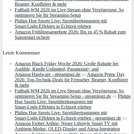
Beamer, Kopfhörer & mehr
Fußball-WM 2026 im Live-Stream ohne Verzögerung: So
optimieren Sie Ihr Streaming-Setup
Philips Hue Sports Live: Sportübertragungen mit
Smart‑Light‑Effekten in Echtzeit erleben
Amazon Frühlingsangebote 2026: Bis zu 45 % Rabatt zum
Saisonstart sichern
Letzte Kommentare
Amazon Black Friday Woche 2026: Große Rabatte bei
Audible, Kindle Unlimited, Paramount+ und
Amazon Hardware - streamingz.de
zu
Amazon Prime Day
2026: Top-Technik-Deals für Fernseher, Beamer, Kopfhörer
& mehr
Fußball-WM 2026 im Live-Stream ohne Verzögerung: So
optimieren Sie Ihr Streaming-Setup - streamingz.de
zu
Philips
Hue Sports Live: Sportübertragungen mit
Smart‑Light‑Effekten in Echtzeit erleben
Philips Hue Sports Live: Sportübertragungen mit
Smart‑Light‑Effekten in Echtzeit erleben - streamingz.de
zu
Amazon Ember Artline: Neuer Lifestyle Smart TV mit
Ambient‑Modus, QLED‑Display und Alexa‑Integration