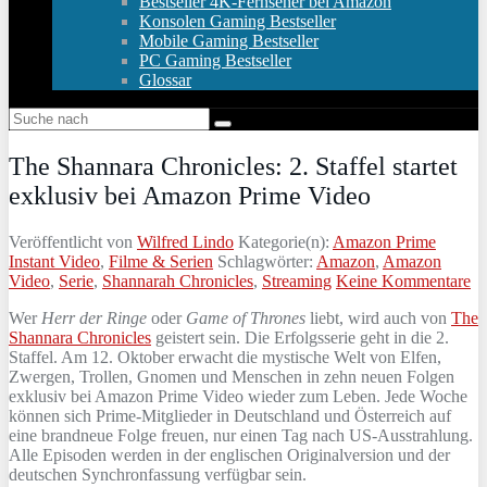
Bestseller 4K-Fernseher bei Amazon
Konsolen Gaming Bestseller
Mobile Gaming Bestseller
PC Gaming Bestseller
Glossar
The Shannara Chronicles: 2. Staffel startet
exklusiv bei Amazon Prime Video
Veröffentlicht von
Wilfred Lindo
Kategorie(n):
Amazon Prime
Instant Video
,
Filme & Serien
Schlagwörter:
Amazon
,
Amazon
Video
,
Serie
,
Shannarah Chronicles
,
Streaming
Keine Kommentare
Wer
Herr der Ringe
oder
Game of Thrones
liebt, wird auch von
The
Shannara Chronicles
geistert sein. Die Erfolgsserie geht in die 2.
Staffel. Am 12. Oktober erwacht die mystische Welt von Elfen,
Zwergen, Trollen, Gnomen und Menschen in zehn neuen Folgen
exklusiv bei Amazon Prime Video wieder zum Leben. Jede Woche
können sich Prime-Mitglieder in Deutschland und Österreich auf
eine brandneue Folge freuen, nur einen Tag nach US-Ausstrahlung.
Alle Episoden werden in der englischen Originalversion und der
deutschen Synchronfassung verfügbar sein.