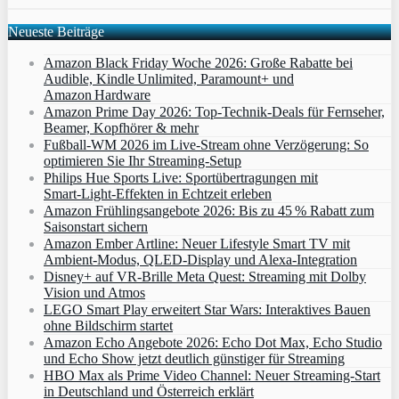
Neueste Beiträge
Amazon Black Friday Woche 2026: Große Rabatte bei
Audible, Kindle Unlimited, Paramount+ und
Amazon Hardware
Amazon Prime Day 2026: Top-Technik-Deals für Fernseher,
Beamer, Kopfhörer & mehr
Fußball-WM 2026 im Live-Stream ohne Verzögerung: So
optimieren Sie Ihr Streaming-Setup
Philips Hue Sports Live: Sportübertragungen mit
Smart‑Light‑Effekten in Echtzeit erleben
Amazon Frühlingsangebote 2026: Bis zu 45 % Rabatt zum
Saisonstart sichern
Amazon Ember Artline: Neuer Lifestyle Smart TV mit
Ambient‑Modus, QLED‑Display und Alexa‑Integration
Disney+ auf VR-Brille Meta Quest: Streaming mit Dolby
Vision und Atmos
LEGO Smart Play erweitert Star Wars: Interaktives Bauen
ohne Bildschirm startet
Amazon Echo Angebote 2026: Echo Dot Max, Echo Studio
und Echo Show jetzt deutlich günstiger für Streaming
HBO Max als Prime Video Channel: Neuer Streaming‑Start
in Deutschland und Österreich erklärt