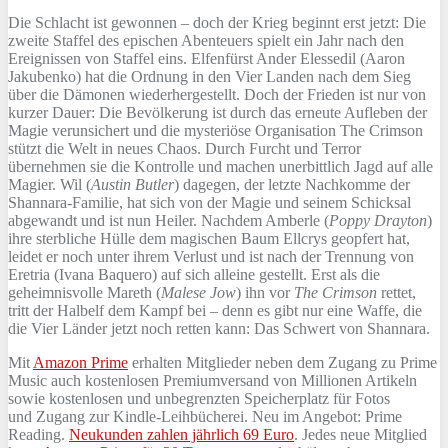
Die Schlacht ist gewonnen – doch der Krieg beginnt erst jetzt: Die
zweite Staffel des epischen Abenteuers spielt ein Jahr nach den
Ereignissen von Staffel eins. Elfenfürst Ander Elessedil (Aaron
Jakubenko) hat die Ordnung in den Vier Landen nach dem Sieg
über die Dämonen wiederhergestellt. Doch der Frieden ist nur von
kurzer Dauer: Die Bevölkerung ist durch das erneute Aufleben der
Magie verunsichert und die mysteriöse Organisation The Crimson
stützt die Welt in neues Chaos. Durch Furcht und Terror
übernehmen sie die Kontrolle und machen unerbittlich Jagd auf alle
Magier. Wil (
Austin Butler
) dagegen, der letzte Nachkomme der
Shannara-Familie, hat sich von der Magie und seinem Schicksal
abgewandt und ist nun Heiler. Nachdem Amberle (
Poppy Drayton
)
ihre sterbliche Hülle dem magischen Baum Ellcrys geopfert hat,
leidet er noch unter ihrem Verlust und ist nach der Trennung von
Eretria (Ivana Baquero) auf sich alleine gestellt. Erst als die
geheimnisvolle Mareth (
Malese Jow
) ihn vor
The Crimson
rettet,
tritt der Halbelf dem Kampf bei – denn es gibt nur eine Waffe, die
die Vier Länder jetzt noch retten kann: Das Schwert von Shannara.
Mit
Amazon Prime
erhalten Mitglieder neben dem Zugang zu Prime
Music auch kostenlosen Premiumversand von Millionen Artikeln
sowie kostenlosen und unbegrenzten Speicherplatz für Fotos
und Zugang zur Kindle-Leihbücherei. Neu im Angebot: Prime
Reading.
Neukunden zahlen jährlich 69 Euro
. Jedes neue Mitglied