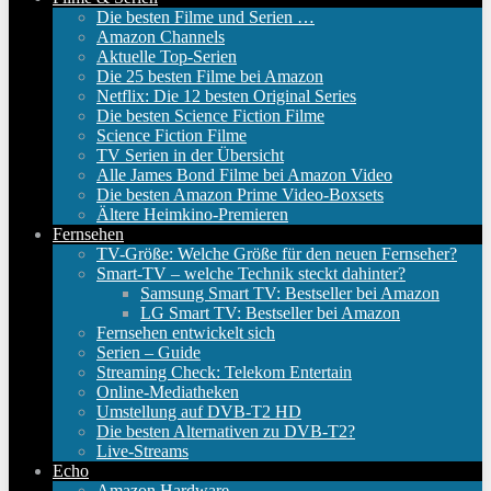
Die besten Filme und Serien …
Amazon Channels
Aktuelle Top-Serien
Die 25 besten Filme bei Amazon
Netflix: Die 12 besten Original Series
Die besten Science Fiction Filme
Science Fiction Filme
TV Serien in der Übersicht
Alle James Bond Filme bei Amazon Video
Die besten Amazon Prime Video-Boxsets
Ältere Heimkino-Premieren
Fernsehen
TV-Größe: Welche Größe für den neuen Fernseher?
Smart-TV – welche Technik steckt dahinter?
Samsung Smart TV: Bestseller bei Amazon
LG Smart TV: Bestseller bei Amazon
Fernsehen entwickelt sich
Serien – Guide
Streaming Check: Telekom Entertain
Online-Mediatheken
Umstellung auf DVB-T2 HD
Die besten Alternativen zu DVB-T2?
Live-Streams
Echo
Amazon Hardware