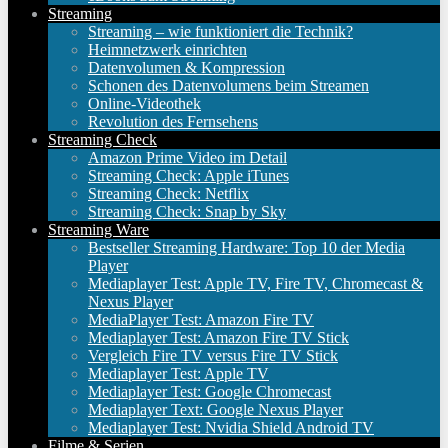
Streaming
Streaming – wie funktioniert die Technik?
Heimnetzwerk einrichten
Datenvolumen & Kompression
Schonen des Datenvolumens beim Streamen
Online-Videothek
Revolution des Fernsehens
Streaming Check
Amazon Prime Video im Detail
Streaming Check: Apple iTunes
Streaming Check: Netflix
Streaming Check: Snap by Sky
Streaming Ware
Bestseller Streaming Hardware: Top 10 der Media
Player
Mediaplayer Test: Apple TV, Fire TV, Chromecast &
Nexus Player
MediaPlayer Test: Amazon Fire TV
Mediaplayer Test: Amazon Fire TV Stick
Vergleich Fire TV versus Fire TV Stick
Mediaplayer Test: Apple TV
Mediaplayer Test: Google Chromecast
Mediaplayer Text: Google Nexus Player
Mediaplayer Test: Nvidia Shield Android TV
Filme & Serien