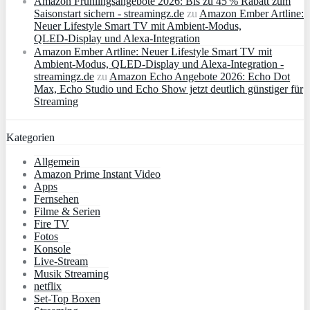
Amazon Frühlingsangebote 2026: Bis zu 45 % Rabatt zum
Saisonstart sichern - streamingz.de
zu
Amazon Ember Artline:
Neuer Lifestyle Smart TV mit Ambient‑Modus,
QLED‑Display und Alexa‑Integration
Amazon Ember Artline: Neuer Lifestyle Smart TV mit
Ambient‑Modus, QLED‑Display und Alexa‑Integration -
streamingz.de
zu
Amazon Echo Angebote 2026: Echo Dot
Max, Echo Studio und Echo Show jetzt deutlich günstiger für
Streaming
Kategorien
Allgemein
Amazon Prime Instant Video
Apps
Fernsehen
Filme & Serien
Fire TV
Fotos
Konsole
Live-Stream
Musik Streaming
netflix
Set-Top Boxen