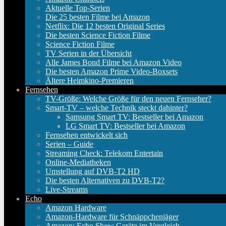
Aktuelle Top-Serien
Die 25 besten Filme bei Amazon
Netflix: Die 12 besten Original Series
Die besten Science Fiction Filme
Science Fiction Filme
TV Serien in der Übersicht
Alle James Bond Filme bei Amazon Video
Die besten Amazon Prime Video-Boxsets
Ältere Heimkino-Premieren
Fernsehen
TV-Größe: Welche Größe für den neuen Fernseher?
Smart-TV – welche Technik steckt dahinter?
Samsung Smart TV: Bestseller bei Amazon
LG Smart TV: Bestseller bei Amazon
Fernsehen entwickelt sich
Serien – Guide
Streaming Check: Telekom Entertain
Online-Mediatheken
Umstellung auf DVB-T2 HD
Die besten Alternativen zu DVB-T2?
Live-Streams
Echo
Amazon Hardware
Amazon-Hardware für Schnäppchenjäger
Amazon: Echo Show Geräte im Vergleich