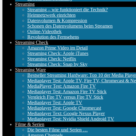
Streaming
Streaming – wie funktioniert die Technik?
Heimnetzwerk einrichten
Datenvolumen & Kompression
Schonen des Datenvolumens beim Streamen
Online-Videothek
Revolution des Fernsehens
Streaming Check
Amazon Prime Video im Detail
Streaming Check: Apple iTunes
Streaming Check: Netflix
Streaming Check: Snap by Sky
Streaming Ware
Bestseller Streaming Hardware: Top 10 der Media Playe
Mediaplayer Test: Apple TV, Fire TV, Chromecast & Ne
MediaPlayer Test: Amazon Fire TV
Mediaplayer Test: Amazon Fire TV Stick
Vergleich Fire TV versus Fire TV Stick
Mediaplayer Test: Apple TV
Mediaplayer Test: Google Chromecast
Mediaplayer Text: Google Nexus Player
Mediaplayer Test: Nvidia Shield Android TV
Filme & Serien
Die besten Filme und Serien …
Amazon Channels