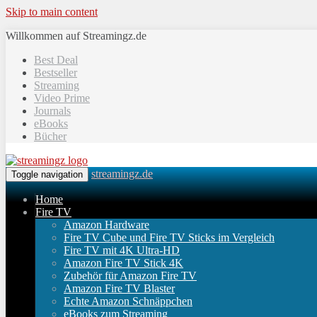
Skip to main content
Willkommen auf Streamingz.de
Best Deal
Bestseller
Streaming
Video Prime
Journals
eBooks
Bücher
streamingz.de
Toggle navigation
Home
Fire TV
Amazon Hardware
Fire TV Cube und Fire TV Sticks im Vergleich
Fire TV mit 4K Ultra-HD
Amazon Fire TV Stick 4K
Zubehör für Amazon Fire TV
Amazon Fire TV Blaster
Echte Amazon Schnäppchen
eBooks zum Streaming