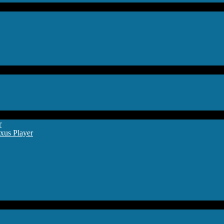
r
xus Player