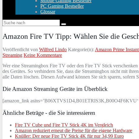
Mobile Gaming Bestseller
PC Gaming Bestseller
Glossar
Amazon Fire TV Tipp: Wählen Sie die Gesch
Veröffentlicht von
Wilfred Lindo
Kategorie(n):
Amazon Prime Instant
Streaming
Keine Kommentare
Wer eine Streamingbox Fire TV oder den Fire TV Stick verschenken m
des Gerätes. So verhindern Sie, dass die Streamingbox nicht mit ihre
alle Daten löschen. Diesen Aufwand können Sie sich sparen, sofern 
Die Amazon Streaming Geräte im Überblick
[amazon_link asins=’B06XTVS1D4,B01ETRIS3K,B00O4F6KVU‘ templa
Ähnliche Beträge - die Sie interessieren
Fire TV Cube und Fire TV Stick 4K im Vergleich
Amazon reduziert erneut die Preise für die eigene Hardware
Knüller: Der neue Fire TV Stick 4K für nur 34,99 Euro