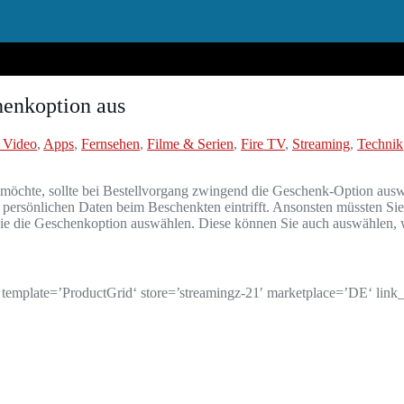
enkoption aus
 Video
,
Apps
,
Fernsehen
,
Filme & Serien
,
Fire TV
,
Streaming
,
Technik
öchte, sollte bei Bestellvorgang zwingend die Geschenk-Option auswäh
n persönlichen Daten beim Beschenkten eintrifft. Ansonsten müssten Sie
Sie die Geschenkoption auswählen. Diese können Sie auch auswählen, w
te=’ProductGrid‘ store=’streamingz-21′ marketplace=’DE‘ link_