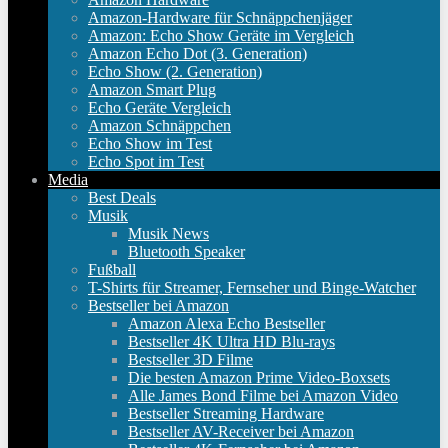
Amazon-Hardware für Schnäppchenjäger
Amazon: Echo Show Geräte im Vergleich
Amazon Echo Dot (3. Generation)
Echo Show (2. Generation)
Amazon Smart Plug
Echo Geräte Vergleich
Amazon Schnäppchen
Echo Show im Test
Echo Spot im Test
Media
Best Deals
Musik
Musik News
Bluetooth Speaker
Fußball
T-Shirts für Streamer, Fernseher und Binge-Watcher
Bestseller bei Amazon
Amazon Alexa Echo Bestseller
Bestseller 4K Ultra HD Blu-rays
Bestseller 3D Filme
Die besten Amazon Prime Video-Boxsets
Alle James Bond Filme bei Amazon Video
Bestseller Streaming Hardware
Bestseller AV-Receiver bei Amazon