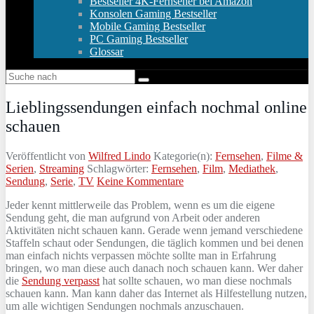
Bestseller 4K-Fernseher bei Amazon
Konsolen Gaming Bestseller
Mobile Gaming Bestseller
PC Gaming Bestseller
Glossar
Lieblingssendungen einfach nochmal online
schauen
Veröffentlicht von
Wilfred Lindo
Kategorie(n):
Fernsehen
,
Filme &
Serien
,
Streaming
Schlagwörter:
Fernsehen
,
Film
,
Mediathek
,
Sendung
,
Serie
,
TV
Keine Kommentare
Jeder kennt mittlerweile das Problem, wenn es um die eigene
Sendung geht, die man aufgrund von Arbeit oder anderen
Aktivitäten nicht schauen kann. Gerade wenn jemand verschiedene
Staffeln schaut oder Sendungen, die täglich kommen und bei denen
man einfach nichts verpassen möchte sollte man in Erfahrung
bringen, wo man diese auch danach noch schauen kann. Wer daher
die
Sendung verpasst
hat sollte schauen, wo man diese nochmals
schauen kann. Man kann daher das Internet als Hilfestellung nutzen,
um alle wichtigen Sendungen nochmals anzuschauen.