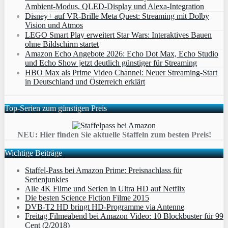
Ambient‑Modus, QLED‑Display und Alexa‑Integration
Disney+ auf VR-Brille Meta Quest: Streaming mit Dolby
Vision und Atmos
LEGO Smart Play erweitert Star Wars: Interaktives Bauen
ohne Bildschirm startet
Amazon Echo Angebote 2026: Echo Dot Max, Echo Studio
und Echo Show jetzt deutlich günstiger für Streaming
HBO Max als Prime Video Channel: Neuer Streaming‑Start
in Deutschland und Österreich erklärt
Top-Serien zum günstigen Preis
NEU: Hier finden Sie aktuelle Staffeln zum besten Preis!
Wichtige Beiträge
Staffel-Pass bei Amazon Prime: Preisnachlass für
Serienjunkies
Alle 4K Filme und Serien in Ultra HD auf Netflix
Die besten Science Fiction Filme 2015
DVB-T2 HD bringt HD-Programme via Antenne
Freitag Filmeabend bei Amazon Video: 10 Blockbuster für 99
Cent (2/2018)