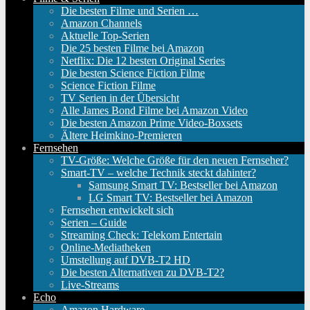
Die besten Filme und Serien …
Amazon Channels
Aktuelle Top-Serien
Die 25 besten Filme bei Amazon
Netflix: Die 12 besten Original Series
Die besten Science Fiction Filme
Science Fiction Filme
TV Serien in der Übersicht
Alle James Bond Filme bei Amazon Video
Die besten Amazon Prime Video-Boxsets
Ältere Heimkino-Premieren
Fernsehen
TV-Größe: Welche Größe für den neuen Fernseher?
Smart-TV – welche Technik steckt dahinter?
Samsung Smart TV: Bestseller bei Amazon
LG Smart TV: Bestseller bei Amazon
Fernsehen entwickelt sich
Serien – Guide
Streaming Check: Telekom Entertain
Online-Mediatheken
Umstellung auf DVB-T2 HD
Die besten Alternativen zu DVB-T2?
Live-Streams
Echo
Amazon Hardware