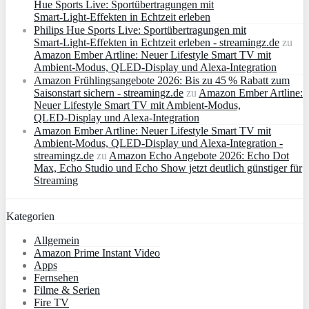
Hue Sports Live: Sportübertragungen mit
Smart‑Light‑Effekten in Echtzeit erleben
Philips Hue Sports Live: Sportübertragungen mit
Smart‑Light‑Effekten in Echtzeit erleben - streamingz.de
zu
Amazon Ember Artline: Neuer Lifestyle Smart TV mit
Ambient‑Modus, QLED‑Display und Alexa‑Integration
Amazon Frühlingsangebote 2026: Bis zu 45 % Rabatt zum
Saisonstart sichern - streamingz.de
zu
Amazon Ember Artline:
Neuer Lifestyle Smart TV mit Ambient‑Modus,
QLED‑Display und Alexa‑Integration
Amazon Ember Artline: Neuer Lifestyle Smart TV mit
Ambient‑Modus, QLED‑Display und Alexa‑Integration -
streamingz.de
zu
Amazon Echo Angebote 2026: Echo Dot
Max, Echo Studio und Echo Show jetzt deutlich günstiger für
Streaming
Kategorien
Allgemein
Amazon Prime Instant Video
Apps
Fernsehen
Filme & Serien
Fire TV