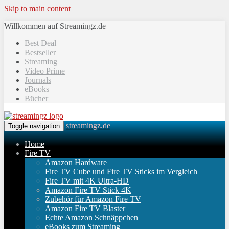
Skip to main content
Willkommen auf Streamingz.de
Best Deal
Bestseller
Streaming
Video Prime
Journals
eBooks
Bücher
streamingz.de
Toggle navigation
Home
Fire TV
Amazon Hardware
Fire TV Cube und Fire TV Sticks im Vergleich
Fire TV mit 4K Ultra-HD
Amazon Fire TV Stick 4K
Zubehör für Amazon Fire TV
Amazon Fire TV Blaster
Echte Amazon Schnäppchen
eBooks zum Streaming