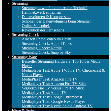
Streaming
Streaming – wie funktioniert die Technik?
Heimnetzwerk einrichten
Datenvolumen & Kompression
Schonen des Datenvolumens beim Streamen
Online-Videothek
Revolution des Fernsehens
Streaming Check
Amazon Prime Video im Detail
Streaming Check: Apple iTunes
Streaming Check: Netflix
Streaming Check: Snap by Sky
Streaming Ware
Bestseller Streaming Hardware: Top 10 der Media
Player
Mediaplayer Test: Apple TV, Fire TV, Chromecast &
Nexus Player
MediaPlayer Test: Amazon Fire TV
Mediaplayer Test: Amazon Fire TV Stick
Vergleich Fire TV versus Fire TV Stick
Mediaplayer Test: Apple TV
Mediaplayer Test: Google Chromecast
Mediaplayer Text: Google Nexus Player
Mediaplayer Test: Nvidia Shield Android TV
Filme & Serien