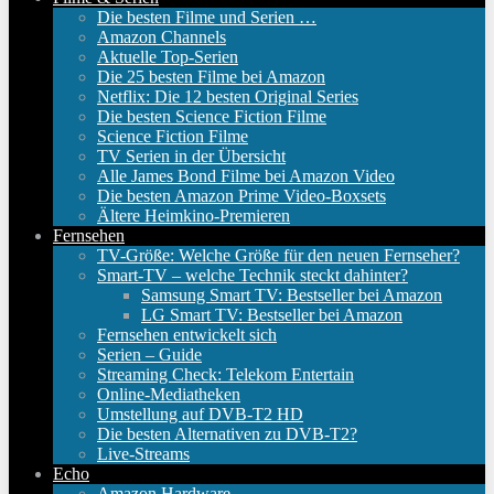
Die besten Filme und Serien …
Amazon Channels
Aktuelle Top-Serien
Die 25 besten Filme bei Amazon
Netflix: Die 12 besten Original Series
Die besten Science Fiction Filme
Science Fiction Filme
TV Serien in der Übersicht
Alle James Bond Filme bei Amazon Video
Die besten Amazon Prime Video-Boxsets
Ältere Heimkino-Premieren
Fernsehen
TV-Größe: Welche Größe für den neuen Fernseher?
Smart-TV – welche Technik steckt dahinter?
Samsung Smart TV: Bestseller bei Amazon
LG Smart TV: Bestseller bei Amazon
Fernsehen entwickelt sich
Serien – Guide
Streaming Check: Telekom Entertain
Online-Mediatheken
Umstellung auf DVB-T2 HD
Die besten Alternativen zu DVB-T2?
Live-Streams
Echo
Amazon Hardware