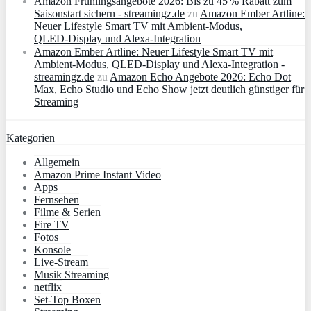
Amazon Frühlingsangebote 2026: Bis zu 45 % Rabatt zum
Saisonstart sichern - streamingz.de
zu
Amazon Ember Artline:
Neuer Lifestyle Smart TV mit Ambient‑Modus,
QLED‑Display und Alexa‑Integration
Amazon Ember Artline: Neuer Lifestyle Smart TV mit
Ambient‑Modus, QLED‑Display und Alexa‑Integration -
streamingz.de
zu
Amazon Echo Angebote 2026: Echo Dot
Max, Echo Studio und Echo Show jetzt deutlich günstiger für
Streaming
Kategorien
Allgemein
Amazon Prime Instant Video
Apps
Fernsehen
Filme & Serien
Fire TV
Fotos
Konsole
Live-Stream
Musik Streaming
netflix
Set-Top Boxen