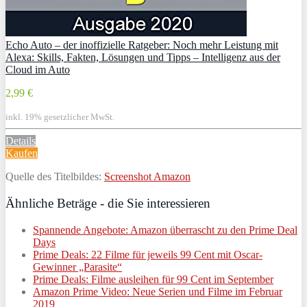
Echo Auto – der inoffizielle Ratgeber: Noch mehr Leistung mit
Alexa: Skills, Fakten, Lösungen und Tipps – Intelligenz aus der
Cloud im Auto
2,99 €
inkl. 19% gesetzlicher MwSt.
Details
Kaufen
Quelle des Titelbildes:
Screenshot Amazon
Ähnliche Beträge - die Sie interessieren
Spannende Angebote: Amazon überrascht zu den Prime Deal
Days
Prime Deals: 22 Filme für jeweils 99 Cent mit Oscar-
Gewinner „Parasite“
Prime Deals: Filme ausleihen für 99 Cent im September
Amazon Prime Video: Neue Serien und Filme im Februar
2019