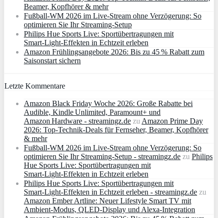
Beamer, Kopfhörer & mehr
Fußball-WM 2026 im Live-Stream ohne Verzögerung: So
optimieren Sie Ihr Streaming-Setup
Philips Hue Sports Live: Sportübertragungen mit
Smart‑Light‑Effekten in Echtzeit erleben
Amazon Frühlingsangebote 2026: Bis zu 45 % Rabatt zum
Saisonstart sichern
Letzte Kommentare
Amazon Black Friday Woche 2026: Große Rabatte bei
Audible, Kindle Unlimited, Paramount+ und
Amazon Hardware - streamingz.de
zu
Amazon Prime Day
2026: Top-Technik-Deals für Fernseher, Beamer, Kopfhörer
& mehr
Fußball-WM 2026 im Live-Stream ohne Verzögerung: So
optimieren Sie Ihr Streaming-Setup - streamingz.de
zu
Philips
Hue Sports Live: Sportübertragungen mit
Smart‑Light‑Effekten in Echtzeit erleben
Philips Hue Sports Live: Sportübertragungen mit
Smart‑Light‑Effekten in Echtzeit erleben - streamingz.de
zu
Amazon Ember Artline: Neuer Lifestyle Smart TV mit
Ambient‑Modus, QLED‑Display und Alexa‑Integration