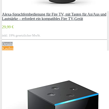
Alexa-Sprachfernbedienung für Fire TV, mit Tasten für An/Aus und
Lautstärke – erfordert ein kompatibles Fire TV-Gerät
29,99 €
inkl. 19% gesetzlicher MwSt.
Details
Kaufen