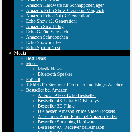
Amazon-Hardware für Schnäppchenjäger
Amazon: Echo Show Geräte im Vergleich
Amazon Echo Dot (3. Generation)
Echo Show (2. Generation)
Amazon Smart Plug
Echo Geräte Vergleich
Amazon Schnäppchen
Echo Show im Test
Echo Spot im Test
Media
Best Deals
Musik
Musik News
Bluetooth Speaker
Fußball
T-Shirts für Streamer, Fernseher und Binge-Watcher
Bestseller bei Amazon
Amazon Alexa Echo Bestseller
Bestseller 4K Ultra HD Blu-rays
Bestseller 3D Filme
Die besten Amazon Prime Video-Boxsets
Alle James Bond Filme bei Amazon Video
Bestseller Streaming Hardware
Bestseller AV-Receiver bei Amazon