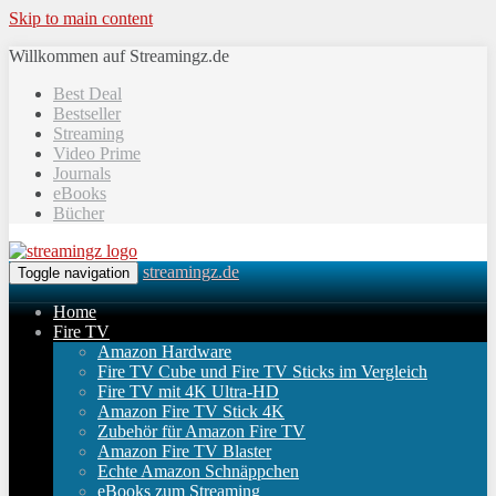
Skip to main content
Willkommen auf Streamingz.de
Best Deal
Bestseller
Streaming
Video Prime
Journals
eBooks
Bücher
streamingz.de
Toggle navigation
Home
Fire TV
Amazon Hardware
Fire TV Cube und Fire TV Sticks im Vergleich
Fire TV mit 4K Ultra-HD
Amazon Fire TV Stick 4K
Zubehör für Amazon Fire TV
Amazon Fire TV Blaster
Echte Amazon Schnäppchen
eBooks zum Streaming