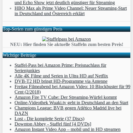
und Echo Show jetzt deutlich günstiger für Streaming
HBO Max als Prime Video Channel: Neuer Streaming‑Start
in Deutschland und Österreich erklärt
Top-Serien zum günstigen Preis
NEU: Hier finden Sie aktuelle Staffeln zum besten Preis!
Wichtige Beiträge
Staffel-Pass bei Amazon Prime: Preisnachlass für
Serienjunkies
Alle 4K Filme und Serien in Ultra HD auf Netflix
DVB-T2 HD bringt HD-Programme via Antenne
Freitag Filmeabend bei Amazon Video: 10 Blockbuster für 99
Cent (2/2018)
Amazon Fire TV Cube: Der Streaming-Würfel kommt
Online-Videothek Wuaki.tv geht in Deutschland an den Start
Champions League: BVB gegen Atlético Madrid live bei
DAZN
Lost - Die komplette Serie (37 Discs)
Downton Abbey - Staffel fünf [4 DVDs]
Amazon Instant Video App – mobil und in HD streamen