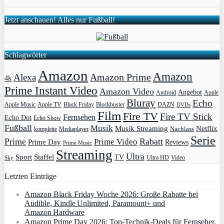
Jetzt anschauen! Alles nur Fußball!
Schlagwörter
Amazon
Amazon
Amazon Prime
Alexa
4k
Prime Instant Video
Amazon Video
Angebot
Apple
Android
Bluray
Echo
Apple Music
Apple TV
Blockbuster
DAZN
Black Friday
DVDs
Film
Fire TV
Fire TV Stick
Fernsehen
Echo Dot
Echo Show
Fußball
Musik
Musik Streaming
Netflix
Mediaplayer
Nachlass
komplette
Serie
Prime
Rabatt
Prime Video
Prime Day
Reviews
Prime Music
Streaming
Ultra
Sport
Staffel
TV
Ultra HD
Video
Sky
Letzten Einträge
Amazon Black Friday Woche 2026: Große Rabatte bei
Audible, Kindle Unlimited, Paramount+ und
Amazon Hardware
Amazon Prime Day 2026: Top-Technik-Deals für Fernseher,