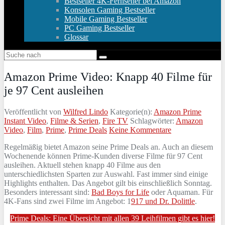
Bestseller 4K-Fernseher bei Amazon
Konsolen Gaming Bestseller
Mobile Gaming Bestseller
PC Gaming Bestseller
Glossar
Amazon Prime Video: Knapp 40 Filme für
je 97 Cent ausleihen
Veröffentlicht von
Wilfred Lindo
Kategorie(n):
Amazon Prime
Instant Video
,
Filme & Serien
,
Fire TV
Schlagwörter:
Amazon
Video
,
Film
,
Prime
,
Prime Deals
Keine Kommentare
Regelmäßig bietet Amazon seine Prime Deals an. Auch an diesem
Wochenende können Prime-Kunden diverse Filme für 97 Cent
ausleihen. Aktuell stehen knapp 40 Filme aus den
unterschiedlichsten Sparten zur Auswahl. Fast immer sind einige
Highlights enthalten. Das Angebot gilt bis einschließlich Sonntag.
Besonders interessant sind:
Bad Boys for Life
oder Aquaman. Für
4K-Fans sind zwei Filme im Angebot: 1
917 und Dr. Dolittle
.
Prime Deals: Eine Übersicht mit allen 39 Leihfilmen gibt es hier!