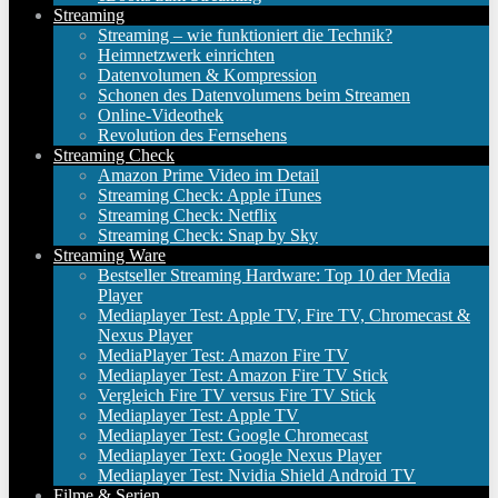
Streaming
Streaming – wie funktioniert die Technik?
Heimnetzwerk einrichten
Datenvolumen & Kompression
Schonen des Datenvolumens beim Streamen
Online-Videothek
Revolution des Fernsehens
Streaming Check
Amazon Prime Video im Detail
Streaming Check: Apple iTunes
Streaming Check: Netflix
Streaming Check: Snap by Sky
Streaming Ware
Bestseller Streaming Hardware: Top 10 der Media
Player
Mediaplayer Test: Apple TV, Fire TV, Chromecast &
Nexus Player
MediaPlayer Test: Amazon Fire TV
Mediaplayer Test: Amazon Fire TV Stick
Vergleich Fire TV versus Fire TV Stick
Mediaplayer Test: Apple TV
Mediaplayer Test: Google Chromecast
Mediaplayer Text: Google Nexus Player
Mediaplayer Test: Nvidia Shield Android TV
Filme & Serien