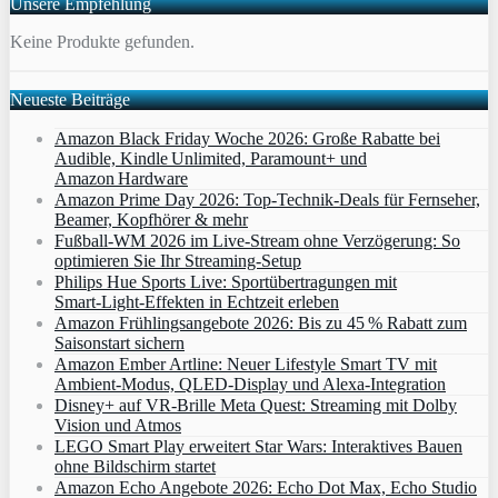
Unsere Empfehlung
Keine Produkte gefunden.
Neueste Beiträge
Amazon Black Friday Woche 2026: Große Rabatte bei
Audible, Kindle Unlimited, Paramount+ und
Amazon Hardware
Amazon Prime Day 2026: Top-Technik-Deals für Fernseher,
Beamer, Kopfhörer & mehr
Fußball-WM 2026 im Live-Stream ohne Verzögerung: So
optimieren Sie Ihr Streaming-Setup
Philips Hue Sports Live: Sportübertragungen mit
Smart‑Light‑Effekten in Echtzeit erleben
Amazon Frühlingsangebote 2026: Bis zu 45 % Rabatt zum
Saisonstart sichern
Amazon Ember Artline: Neuer Lifestyle Smart TV mit
Ambient‑Modus, QLED‑Display und Alexa‑Integration
Disney+ auf VR-Brille Meta Quest: Streaming mit Dolby
Vision und Atmos
LEGO Smart Play erweitert Star Wars: Interaktives Bauen
ohne Bildschirm startet
Amazon Echo Angebote 2026: Echo Dot Max, Echo Studio