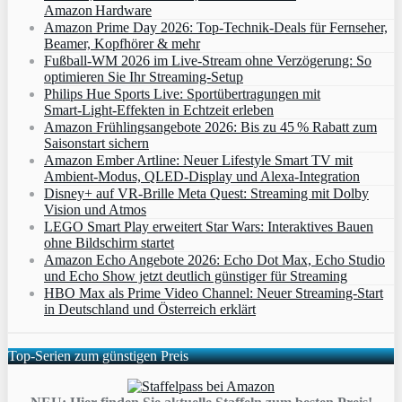
Amazon Hardware
Amazon Prime Day 2026: Top-Technik-Deals für Fernseher,
Beamer, Kopfhörer & mehr
Fußball-WM 2026 im Live-Stream ohne Verzögerung: So
optimieren Sie Ihr Streaming-Setup
Philips Hue Sports Live: Sportübertragungen mit
Smart‑Light‑Effekten in Echtzeit erleben
Amazon Frühlingsangebote 2026: Bis zu 45 % Rabatt zum
Saisonstart sichern
Amazon Ember Artline: Neuer Lifestyle Smart TV mit
Ambient‑Modus, QLED‑Display und Alexa‑Integration
Disney+ auf VR-Brille Meta Quest: Streaming mit Dolby
Vision und Atmos
LEGO Smart Play erweitert Star Wars: Interaktives Bauen
ohne Bildschirm startet
Amazon Echo Angebote 2026: Echo Dot Max, Echo Studio
und Echo Show jetzt deutlich günstiger für Streaming
HBO Max als Prime Video Channel: Neuer Streaming‑Start
in Deutschland und Österreich erklärt
Top-Serien zum günstigen Preis