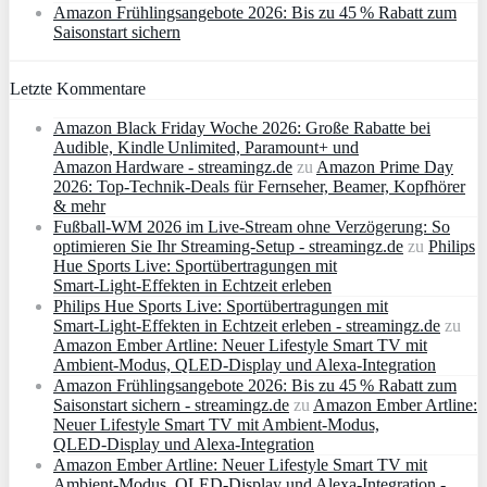
Amazon Frühlingsangebote 2026: Bis zu 45 % Rabatt zum
Saisonstart sichern
Letzte Kommentare
Amazon Black Friday Woche 2026: Große Rabatte bei
Audible, Kindle Unlimited, Paramount+ und
Amazon Hardware - streamingz.de
zu
Amazon Prime Day
2026: Top-Technik-Deals für Fernseher, Beamer, Kopfhörer
& mehr
Fußball-WM 2026 im Live-Stream ohne Verzögerung: So
optimieren Sie Ihr Streaming-Setup - streamingz.de
zu
Philips
Hue Sports Live: Sportübertragungen mit
Smart‑Light‑Effekten in Echtzeit erleben
Philips Hue Sports Live: Sportübertragungen mit
Smart‑Light‑Effekten in Echtzeit erleben - streamingz.de
zu
Amazon Ember Artline: Neuer Lifestyle Smart TV mit
Ambient‑Modus, QLED‑Display und Alexa‑Integration
Amazon Frühlingsangebote 2026: Bis zu 45 % Rabatt zum
Saisonstart sichern - streamingz.de
zu
Amazon Ember Artline:
Neuer Lifestyle Smart TV mit Ambient‑Modus,
QLED‑Display und Alexa‑Integration
Amazon Ember Artline: Neuer Lifestyle Smart TV mit
Ambient‑Modus, QLED‑Display und Alexa‑Integration -