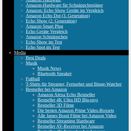
Amazon-Hardware für Schnäppchenjäger
Amazon: Echo Show Geräte im Vergleich
Amazon Echo Dot (3. Generation)
Echo Show (2. Generation)
Amazon Smart Plug
Echo Geräte Vergleich
Amazon Schnäppchen
Echo Show im Test
Echo Spot im Test
Media
Best Deals
Musik
Musik News
Bluetooth Speaker
Fußball
T-Shirts für Streamer, Fernseher und Binge-Watcher
Bestseller bei Amazon
Amazon Alexa Echo Bestseller
Bestseller 4K Ultra HD Blu-rays
Bestseller 3D Filme
Die besten Amazon Prime Video-Boxsets
Alle James Bond Filme bei Amazon Video
Bestseller Streaming Hardware
Bestseller AV-Receiver bei Amazon