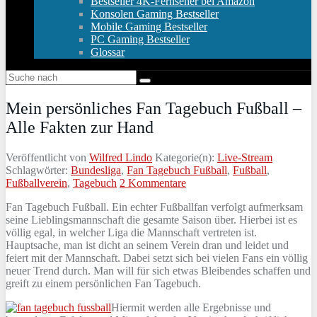
Bestseller 4K-Fernseher bei Amazon
Konsolen Gaming Bestseller
Mobile Gaming Bestseller
PC Gaming Bestseller
Glossar
Mein persönliches Fan Tagebuch Fußball –
Alle Fakten zur Hand
Veröffentlicht von
Wilfred Lindo
Kategorie(n):
Live-Stream
Schlagwörter:
Bundesliga
,
Fan Tagebuch Fußball
,
Fußball
,
Fußballverein
,
Tagebuch
2 Kommentare
Fan Tagebuch Fußball. Ein echter Fußballfan verfolgt aufmerksam
seine Lieblingsmannschaft die gesamte Saison über. Hierbei ist es
völlig egal, in welcher Liga die Mannschaft vertreten ist.
Hauptsache, man ist dicht an seinem Verein dran und leidet und
feiert mit der Mannschaft. Dabei setzt sich bei vielen Fans ein völlig
neuer Trend durch. Man will für sich etwas Bleibendes schaffen und
greift zu einem persönlichen Fan Tagebuch.
Hiermit werden alle Ergebnisse und