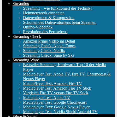
Streaming
Streaming – wie funktioniert die Technik?
Heimnetzwerk einrichten
Datenvolumen & Kompression
Schonen des Datenvolumens beim Streamen
Online-Videothek
Revolution des Fernsehens
Streaming Check
Amazon Prime Video im Detail
Streaming Check: Apple iTunes
Streaming Check: Netflix
Streaming Check: Snap by Sky
Streaming Ware
Bestseller Streaming Hardware: Top 10 der Media
Player
Mediaplayer Test: Apple TV, Fire TV, Chromecast &
Nexus Player
MediaPlayer Test: Amazon Fire TV
Mediaplayer Test: Amazon Fire TV Stick
Vergleich Fire TV versus Fire TV Stick
Mediaplayer Test: Apple TV
Mediaplayer Test: Google Chromecast
Mediaplayer Text: Google Nexus Player
Mediaplayer Test: Nvidia Shield Android TV
Filme & Serien