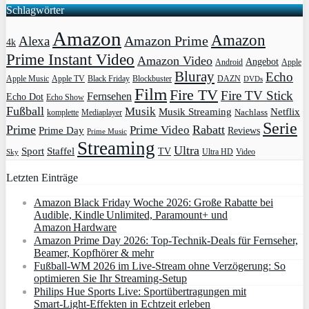
Schlagwörter
Amazon
Amazon
Amazon Prime
Alexa
4k
Prime Instant Video
Amazon Video
Angebot
Apple
Android
Bluray
Echo
Apple Music
Apple TV
Blockbuster
DAZN
Black Friday
DVDs
Film
Fire TV
Fire TV Stick
Fernsehen
Echo Dot
Echo Show
Fußball
Musik
Musik Streaming
Netflix
Mediaplayer
Nachlass
komplette
Serie
Prime
Rabatt
Prime Video
Prime Day
Reviews
Prime Music
Streaming
Ultra
Sport
Staffel
TV
Ultra HD
Video
Sky
Letzten Einträge
Amazon Black Friday Woche 2026: Große Rabatte bei
Audible, Kindle Unlimited, Paramount+ und
Amazon Hardware
Amazon Prime Day 2026: Top-Technik-Deals für Fernseher,
Beamer, Kopfhörer & mehr
Fußball-WM 2026 im Live-Stream ohne Verzögerung: So
optimieren Sie Ihr Streaming-Setup
Philips Hue Sports Live: Sportübertragungen mit
Smart‑Light‑Effekten in Echtzeit erleben