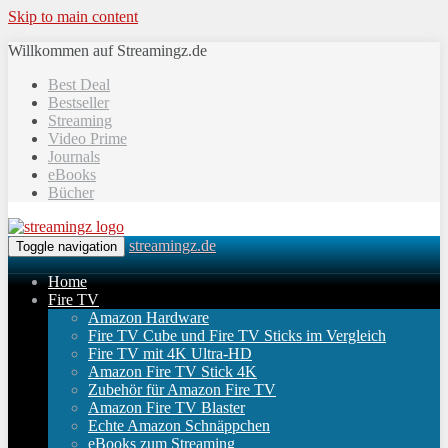
Skip to main content
Willkommen auf Streamingz.de
Best Deal
Bestseller
Streaming
Video Prime
Journals
eBooks
Bücher
streamingz.de
Toggle navigation
Home
Fire TV
Amazon Hardware
Fire TV Cube und Fire TV Sticks im Vergleich
Fire TV mit 4K Ultra-HD
Amazon Fire TV Stick 4K
Zubehör für Amazon Fire TV
Amazon Fire TV Blaster
Echte Amazon Schnäppchen
eBooks zum Streaming