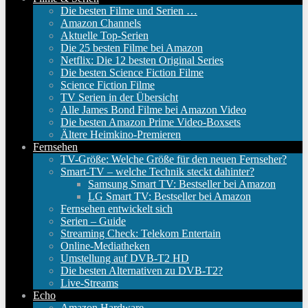
Die besten Filme und Serien …
Amazon Channels
Aktuelle Top-Serien
Die 25 besten Filme bei Amazon
Netflix: Die 12 besten Original Series
Die besten Science Fiction Filme
Science Fiction Filme
TV Serien in der Übersicht
Alle James Bond Filme bei Amazon Video
Die besten Amazon Prime Video-Boxsets
Ältere Heimkino-Premieren
Fernsehen
TV-Größe: Welche Größe für den neuen Fernseher?
Smart-TV – welche Technik steckt dahinter?
Samsung Smart TV: Bestseller bei Amazon
LG Smart TV: Bestseller bei Amazon
Fernsehen entwickelt sich
Serien – Guide
Streaming Check: Telekom Entertain
Online-Mediatheken
Umstellung auf DVB-T2 HD
Die besten Alternativen zu DVB-T2?
Live-Streams
Echo
Amazon Hardware