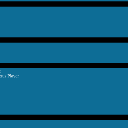
r
xus Player