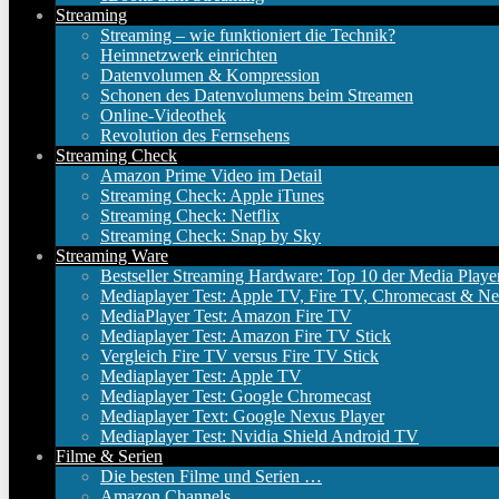
Streaming
Streaming – wie funktioniert die Technik?
Heimnetzwerk einrichten
Datenvolumen & Kompression
Schonen des Datenvolumens beim Streamen
Online-Videothek
Revolution des Fernsehens
Streaming Check
Amazon Prime Video im Detail
Streaming Check: Apple iTunes
Streaming Check: Netflix
Streaming Check: Snap by Sky
Streaming Ware
Bestseller Streaming Hardware: Top 10 der Media Playe
Mediaplayer Test: Apple TV, Fire TV, Chromecast & Ne
MediaPlayer Test: Amazon Fire TV
Mediaplayer Test: Amazon Fire TV Stick
Vergleich Fire TV versus Fire TV Stick
Mediaplayer Test: Apple TV
Mediaplayer Test: Google Chromecast
Mediaplayer Text: Google Nexus Player
Mediaplayer Test: Nvidia Shield Android TV
Filme & Serien
Die besten Filme und Serien …
Amazon Channels