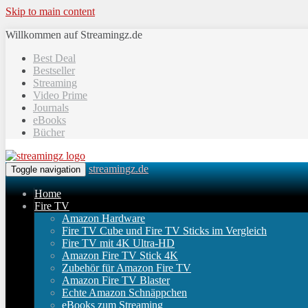
Skip to main content
Willkommen auf Streamingz.de
Best Deal
Bestseller
Streaming
Video Prime
Journals
eBooks
Bücher
streamingz.de
Toggle navigation
Home
Fire TV
Amazon Hardware
Fire TV Cube und Fire TV Sticks im Vergleich
Fire TV mit 4K Ultra-HD
Amazon Fire TV Stick 4K
Zubehör für Amazon Fire TV
Amazon Fire TV Blaster
Echte Amazon Schnäppchen
eBooks zum Streaming