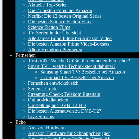
Aktuelle Top-Serien
Die 25 besten Filme bei Amazon
Netflix: Die 12 besten Original Series
Die besten Science Fiction Filme
Science Fiction Filme
TV Serien in der Übersicht
Alle James Bond Filme bei Amazon Video
Die besten Amazon Prime Video-Boxsets
Ältere Heimkino-Premieren
Fernsehen
TV-Größe: Welche Größe für den neuen Fernseher?
Smart-TV – welche Technik steckt dahinter?
Samsung Smart TV: Bestseller bei Amazon
LG Smart TV: Bestseller bei Amazon
Fernsehen entwickelt sich
Serien – Guide
Streaming Check: Telekom Entertain
Online-Mediatheken
Umstellung auf DVB-T2 HD
Die besten Alternativen zu DVB-T2?
Live-Streams
Echo
Amazon Hardware
Amazon-Hardware für Schnäppchenjäger
Amazon: Echo Show Geräte im Vergleich