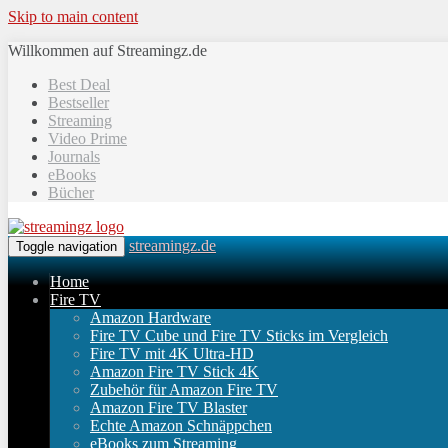
Skip to main content
Willkommen auf Streamingz.de
Best Deal
Bestseller
Streaming
Video Prime
Journals
eBooks
Bücher
streamingz.de
Toggle navigation
Home
Fire TV
Amazon Hardware
Fire TV Cube und Fire TV Sticks im Vergleich
Fire TV mit 4K Ultra-HD
Amazon Fire TV Stick 4K
Zubehör für Amazon Fire TV
Amazon Fire TV Blaster
Echte Amazon Schnäppchen
eBooks zum Streaming