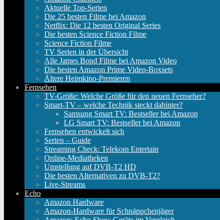
Aktuelle Top-Serien
Die 25 besten Filme bei Amazon
Netflix: Die 12 besten Original Series
Die besten Science Fiction Filme
Science Fiction Filme
TV Serien in der Übersicht
Alle James Bond Filme bei Amazon Video
Die besten Amazon Prime Video-Boxsets
Ältere Heimkino-Premieren
Fernsehen
TV-Größe: Welche Größe für den neuen Fernseher?
Smart-TV – welche Technik steckt dahinter?
Samsung Smart TV: Bestseller bei Amazon
LG Smart TV: Bestseller bei Amazon
Fernsehen entwickelt sich
Serien – Guide
Streaming Check: Telekom Entertain
Online-Mediatheken
Umstellung auf DVB-T2 HD
Die besten Alternativen zu DVB-T2?
Live-Streams
Echo
Amazon Hardware
Amazon-Hardware für Schnäppchenjäger
Amazon: Echo Show Geräte im Vergleich