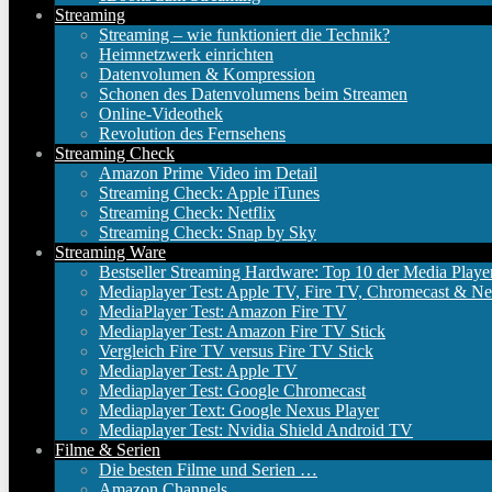
Streaming
Streaming – wie funktioniert die Technik?
Heimnetzwerk einrichten
Datenvolumen & Kompression
Schonen des Datenvolumens beim Streamen
Online-Videothek
Revolution des Fernsehens
Streaming Check
Amazon Prime Video im Detail
Streaming Check: Apple iTunes
Streaming Check: Netflix
Streaming Check: Snap by Sky
Streaming Ware
Bestseller Streaming Hardware: Top 10 der Media Playe
Mediaplayer Test: Apple TV, Fire TV, Chromecast & Ne
MediaPlayer Test: Amazon Fire TV
Mediaplayer Test: Amazon Fire TV Stick
Vergleich Fire TV versus Fire TV Stick
Mediaplayer Test: Apple TV
Mediaplayer Test: Google Chromecast
Mediaplayer Text: Google Nexus Player
Mediaplayer Test: Nvidia Shield Android TV
Filme & Serien
Die besten Filme und Serien …
Amazon Channels