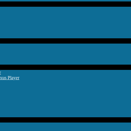
r
xus Player