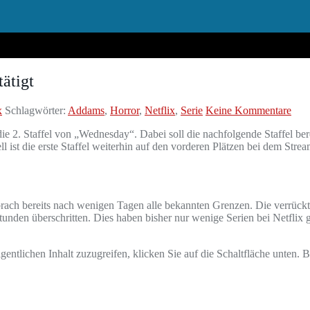
tätigt
x
Schlagwörter:
Addams
,
Horror
,
Netflix
,
Serie
Keine Kommentare
die 2. Staffel von „Wednesday“. Dabei soll die nachfolgende Staffel ber
 ist die erste Staffel weiterhin auf den vorderen Plätzen bei dem Strea
rach bereits nach wenigen Tagen alle bekannten Grenzen. Die verrüc
unden überschritten. Dies haben bisher nur wenige Serien bei Netflix g
gentlichen Inhalt zuzugreifen, klicken Sie auf die Schaltfläche unten. 