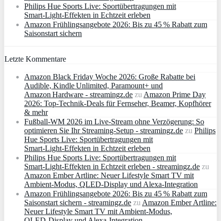
Philips Hue Sports Live: Sportübertragungen mit
Smart‑Light‑Effekten in Echtzeit erleben
Amazon Frühlingsangebote 2026: Bis zu 45 % Rabatt zum
Saisonstart sichern
Letzte Kommentare
Amazon Black Friday Woche 2026: Große Rabatte bei
Audible, Kindle Unlimited, Paramount+ und
Amazon Hardware - streamingz.de
zu
Amazon Prime Day
2026: Top-Technik-Deals für Fernseher, Beamer, Kopfhörer
& mehr
Fußball-WM 2026 im Live-Stream ohne Verzögerung: So
optimieren Sie Ihr Streaming-Setup - streamingz.de
zu
Philips
Hue Sports Live: Sportübertragungen mit
Smart‑Light‑Effekten in Echtzeit erleben
Philips Hue Sports Live: Sportübertragungen mit
Smart‑Light‑Effekten in Echtzeit erleben - streamingz.de
zu
Amazon Ember Artline: Neuer Lifestyle Smart TV mit
Ambient‑Modus, QLED‑Display und Alexa‑Integration
Amazon Frühlingsangebote 2026: Bis zu 45 % Rabatt zum
Saisonstart sichern - streamingz.de
zu
Amazon Ember Artline:
Neuer Lifestyle Smart TV mit Ambient‑Modus,
QLED‑Display und Alexa‑Integration