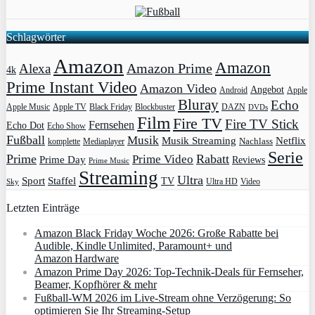
Schlagwörter
Amazon
Amazon
Amazon Prime
Alexa
4k
Prime Instant Video
Amazon Video
Angebot
Apple
Android
Bluray
Echo
Apple Music
Apple TV
Blockbuster
DAZN
Black Friday
DVDs
Film
Fire TV
Fire TV Stick
Fernsehen
Echo Dot
Echo Show
Fußball
Musik
Musik Streaming
Netflix
Mediaplayer
Nachlass
komplette
Serie
Prime
Rabatt
Prime Video
Prime Day
Reviews
Prime Music
Streaming
Ultra
Sport
Staffel
TV
Ultra HD
Video
Sky
Letzten Einträge
Amazon Black Friday Woche 2026: Große Rabatte bei
Audible, Kindle Unlimited, Paramount+ und
Amazon Hardware
Amazon Prime Day 2026: Top-Technik-Deals für Fernseher,
Beamer, Kopfhörer & mehr
Fußball-WM 2026 im Live-Stream ohne Verzögerung: So
optimieren Sie Ihr Streaming-Setup