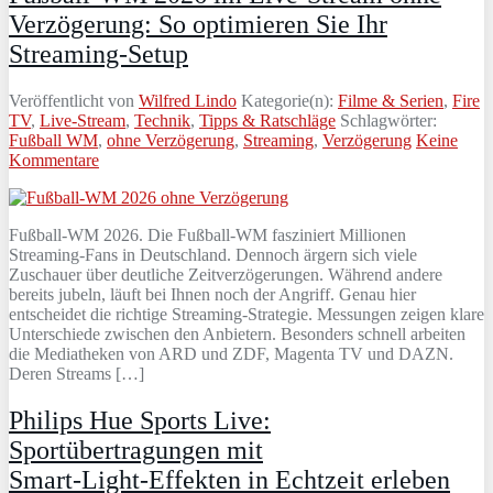
Verzögerung: So optimieren Sie Ihr
Streaming-Setup
Veröffentlicht von
Wilfred Lindo
Kategorie(n):
Filme & Serien
,
Fire
TV
,
Live-Stream
,
Technik
,
Tipps & Ratschläge
Schlagwörter:
Fußball WM
,
ohne Verzögerung
,
Streaming
,
Verzögerung
Keine
Kommentare
Fußball-WM 2026. Die Fußball-WM fasziniert Millionen
Streaming-Fans in Deutschland. Dennoch ärgern sich viele
Zuschauer über deutliche Zeitverzögerungen. Während andere
bereits jubeln, läuft bei Ihnen noch der Angriff. Genau hier
entscheidet die richtige Streaming-Strategie. Messungen zeigen klare
Unterschiede zwischen den Anbietern. Besonders schnell arbeiten
die Mediatheken von ARD und ZDF, Magenta TV und DAZN.
Deren Streams […]
Philips Hue Sports Live:
Sportübertragungen mit
Smart‑Light‑Effekten in Echtzeit erleben