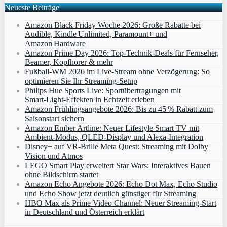
Neueste Beiträge
Amazon Black Friday Woche 2026: Große Rabatte bei
Audible, Kindle Unlimited, Paramount+ und
Amazon Hardware
Amazon Prime Day 2026: Top-Technik-Deals für Fernseher,
Beamer, Kopfhörer & mehr
Fußball-WM 2026 im Live-Stream ohne Verzögerung: So
optimieren Sie Ihr Streaming-Setup
Philips Hue Sports Live: Sportübertragungen mit
Smart‑Light‑Effekten in Echtzeit erleben
Amazon Frühlingsangebote 2026: Bis zu 45 % Rabatt zum
Saisonstart sichern
Amazon Ember Artline: Neuer Lifestyle Smart TV mit
Ambient‑Modus, QLED‑Display und Alexa‑Integration
Disney+ auf VR-Brille Meta Quest: Streaming mit Dolby
Vision und Atmos
LEGO Smart Play erweitert Star Wars: Interaktives Bauen
ohne Bildschirm startet
Amazon Echo Angebote 2026: Echo Dot Max, Echo Studio
und Echo Show jetzt deutlich günstiger für Streaming
HBO Max als Prime Video Channel: Neuer Streaming‑Start
in Deutschland und Österreich erklärt