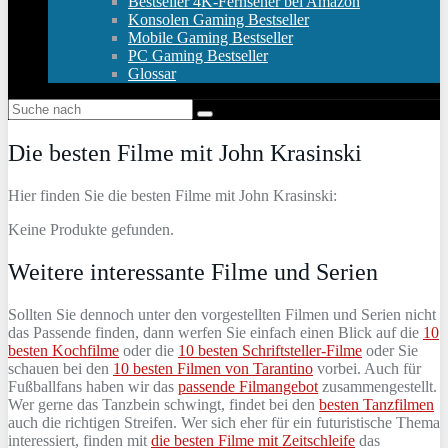
Bestseller 4K-Fernseher bei Amazon
Konsolen Gaming Bestseller
Mobile Gaming Bestseller
PC Gaming Bestseller
Glossar
Die besten Filme mit John Krasinski
Hier finden Sie die besten Filme mit John Krasinski:
Keine Produkte gefunden.
Weitere interessante Filme und Serien
Sollten Sie dennoch unter den vorgestellten Filmen und Serien nicht
das Passende finden, dann werfen Sie einfach einen Blick auf die
10
besten Kochfilme
oder die
10 besten Schriftsteller-Filme
oder Sie
schauen bei den
10 besten Filmen von Tarantino
vorbei. Auch für
Fußballfans haben wir das
passende Filmangebot
zusammengestellt.
Wer gerne das Tanzbein schwingt, findet bei den
besten Tanzfilmen
auch die richtigen Streifen. Wer sich eher für ein futuristische Thema
interessiert, finden mit
die besten Filme mit Zeitschleife
das