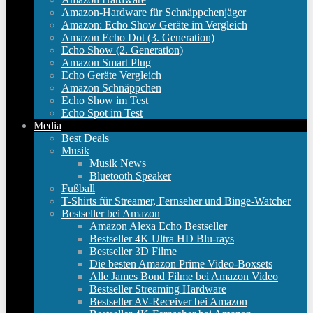
Amazon-Hardware für Schnäppchenjäger
Amazon: Echo Show Geräte im Vergleich
Amazon Echo Dot (3. Generation)
Echo Show (2. Generation)
Amazon Smart Plug
Echo Geräte Vergleich
Amazon Schnäppchen
Echo Show im Test
Echo Spot im Test
Media
Best Deals
Musik
Musik News
Bluetooth Speaker
Fußball
T-Shirts für Streamer, Fernseher und Binge-Watcher
Bestseller bei Amazon
Amazon Alexa Echo Bestseller
Bestseller 4K Ultra HD Blu-rays
Bestseller 3D Filme
Die besten Amazon Prime Video-Boxsets
Alle James Bond Filme bei Amazon Video
Bestseller Streaming Hardware
Bestseller AV-Receiver bei Amazon