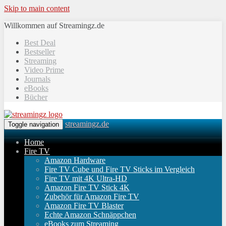
Skip to main content
Willkommen auf Streamingz.de
Best Deal
Bestseller
Streaming
Video Prime
Journals
eBooks
Bücher
streamingz.de
Toggle navigation
Home
Fire TV
Amazon Hardware
Fire TV Cube und Fire TV Sticks im Vergleich
Fire TV mit 4K Ultra-HD
Amazon Fire TV Stick 4K
Zubehör für Amazon Fire TV
Amazon Fire TV Blaster
Echte Amazon Schnäppchen
eBooks zum Streaming