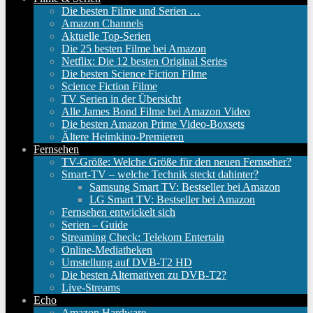
Die besten Filme und Serien …
Amazon Channels
Aktuelle Top-Serien
Die 25 besten Filme bei Amazon
Netflix: Die 12 besten Original Series
Die besten Science Fiction Filme
Science Fiction Filme
TV Serien in der Übersicht
Alle James Bond Filme bei Amazon Video
Die besten Amazon Prime Video-Boxsets
Ältere Heimkino-Premieren
Fernsehen
TV-Größe: Welche Größe für den neuen Fernseher?
Smart-TV – welche Technik steckt dahinter?
Samsung Smart TV: Bestseller bei Amazon
LG Smart TV: Bestseller bei Amazon
Fernsehen entwickelt sich
Serien – Guide
Streaming Check: Telekom Entertain
Online-Mediatheken
Umstellung auf DVB-T2 HD
Die besten Alternativen zu DVB-T2?
Live-Streams
Echo
Amazon Hardware