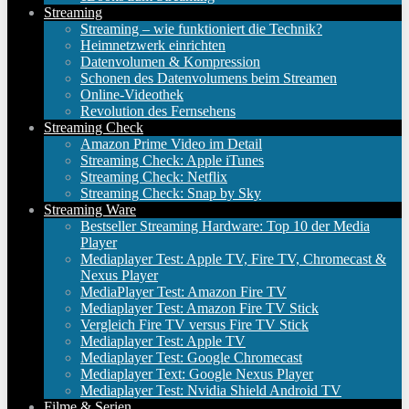
Streaming
Streaming – wie funktioniert die Technik?
Heimnetzwerk einrichten
Datenvolumen & Kompression
Schonen des Datenvolumens beim Streamen
Online-Videothek
Revolution des Fernsehens
Streaming Check
Amazon Prime Video im Detail
Streaming Check: Apple iTunes
Streaming Check: Netflix
Streaming Check: Snap by Sky
Streaming Ware
Bestseller Streaming Hardware: Top 10 der Media
Player
Mediaplayer Test: Apple TV, Fire TV, Chromecast &
Nexus Player
MediaPlayer Test: Amazon Fire TV
Mediaplayer Test: Amazon Fire TV Stick
Vergleich Fire TV versus Fire TV Stick
Mediaplayer Test: Apple TV
Mediaplayer Test: Google Chromecast
Mediaplayer Text: Google Nexus Player
Mediaplayer Test: Nvidia Shield Android TV
Filme & Serien