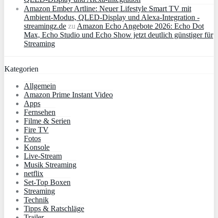
Amazon Ember Artline: Neuer Lifestyle Smart TV mit
Ambient‑Modus, QLED‑Display und Alexa‑Integration -
streamingz.de
zu
Amazon Echo Angebote 2026: Echo Dot
Max, Echo Studio und Echo Show jetzt deutlich günstiger für
Streaming
Kategorien
Allgemein
Amazon Prime Instant Video
Apps
Fernsehen
Filme & Serien
Fire TV
Fotos
Konsole
Live-Stream
Musik Streaming
netflix
Set-Top Boxen
Streaming
Technik
Tipps & Ratschläge
Trailer