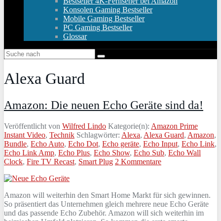
Bestseller 4K-Fernseher bei Amazon
Konsolen Gaming Bestseller
Mobile Gaming Bestseller
PC Gaming Bestseller
Glossar
Alexa Guard
Amazon: Die neuen Echo Geräte sind da!
Veröffentlicht von
Wilfred Lindo
Kategorie(n):
Amazon Prime
Instant Video
,
Technik
Schlagwörter:
Alexa
,
Alexa Guard
,
Amazon
,
Bundle
,
Echo Auto
,
Echo Dot
,
Echo geräte
,
Echo Input
,
Echo Link
,
Echo Link Amp
,
Echo Plus
,
Echo Show
,
Echo Sub
,
Echo Wall
Clock
,
Fire TV Recast
,
Smart Plug
2 Kommentare
Amazon will weiterhin den Smart Home Markt für sich gewinnen.
So präsentiert das Unternehmen gleich mehrere neue Echo Geräte
und das passende Echo Zubehör. Amazon will sich weiterhin im