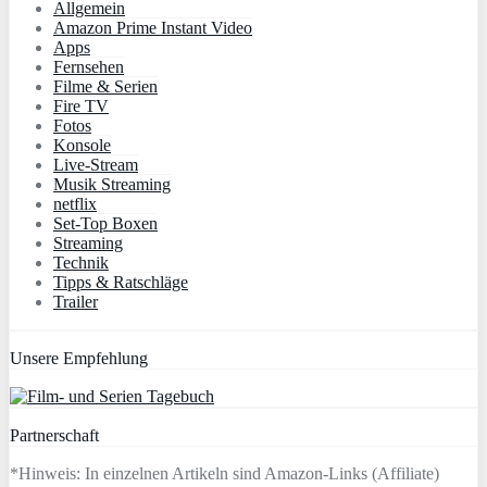
Allgemein
Amazon Prime Instant Video
Apps
Fernsehen
Filme & Serien
Fire TV
Fotos
Konsole
Live-Stream
Musik Streaming
netflix
Set-Top Boxen
Streaming
Technik
Tipps & Ratschläge
Trailer
Unsere Empfehlung
Partnerschaft
*Hinweis: In einzelnen Artikeln sind Amazon-Links (Affiliate)