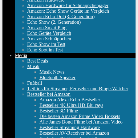
Amazon-Hardware für Schnäppchenjäger
Amazon: Echo Show Geräte im Vergleich
Amazon Echo Dot (3. Generation)
Echo Show (2. Generation)
Amazon Smart Plug
Echo Geräte Vergleich
Amazon Schnäppchen
Echo Show im Test
Echo Spot im Test
Media
Best Deals
Musik
Musik News
Bluetooth Speaker
Fußball
T-Shirts für Streamer, Fernseher und Binge-Watcher
Bestseller bei Amazon
Amazon Alexa Echo Bestseller
Bestseller 4K Ultra HD Blu-rays
Bestseller 3D Filme
Die besten Amazon Prime Video-Boxsets
Alle James Bond Filme bei Amazon Video
Bestseller Streaming Hardware
Bestseller AV-Receiver bei Amazon