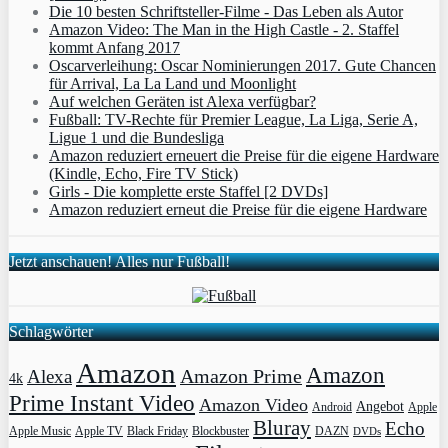
Die 10 besten Schriftsteller-Filme - Das Leben als Autor
Amazon Video: The Man in the High Castle - 2. Staffel
kommt Anfang 2017
Oscarverleihung: Oscar Nominierungen 2017. Gute Chancen
für Arrival, La La Land und Moonlight
Auf welchen Geräten ist Alexa verfügbar?
Fußball: TV-Rechte für Premier League, La Liga, Serie A,
Ligue 1 und die Bundesliga
Amazon reduziert erneuert die Preise für die eigene Hardware
(Kindle, Echo, Fire TV Stick)
Girls - Die komplette erste Staffel [2 DVDs]
Amazon reduziert erneut die Preise für die eigene Hardware
Jetzt anschauen! Alles nur Fußball!
Schlagwörter
Amazon
Amazon
Amazon Prime
Alexa
4k
Prime Instant Video
Amazon Video
Angebot
Apple
Android
Bluray
Echo
Apple Music
Apple TV
Blockbuster
DAZN
Black Friday
DVDs