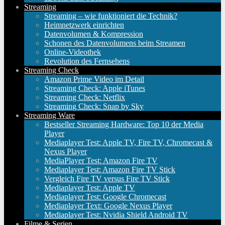
Streaming
Streaming – wie funktioniert die Technik?
Heimnetzwerk einrichten
Datenvolumen & Kompression
Schonen des Datenvolumens beim Streamen
Online-Videothek
Revolution des Fernsehens
Streaming Check
Amazon Prime Video im Detail
Streaming Check: Apple iTunes
Streaming Check: Netflix
Streaming Check: Snap by Sky
Streaming Ware
Bestseller Streaming Hardware: Top 10 der Media
Player
Mediaplayer Test: Apple TV, Fire TV, Chromecast &
Nexus Player
MediaPlayer Test: Amazon Fire TV
Mediaplayer Test: Amazon Fire TV Stick
Vergleich Fire TV versus Fire TV Stick
Mediaplayer Test: Apple TV
Mediaplayer Test: Google Chromecast
Mediaplayer Text: Google Nexus Player
Mediaplayer Test: Nvidia Shield Android TV
Filme & Serien