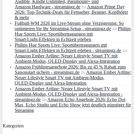
Audible, Kindle Unlimited, Paramount+ und
Amazon Hardware - streamingz.de
zu
Amazon Prime Day
2026: Top-Technik-Deals für Fernseher, Beamer, Kopfhörer
& mehr
Fußball-WM 2026 im Live-Stream ohne Verzögerung: So
optimieren Sie Ihr Streaming-Setup - streamingz.de
zu
Philips
Hue Sports Live: Sportübertragungen mit
Smart‑Light‑Effekten in Echtzeit erleben
Philips Hue Sports Live: Sportübertragungen mit
Smart‑Light‑Effekten in Echtzeit erleben - streamingz.de
zu
Amazon Ember Artline: Neuer Lifestyle Smart TV mit
Ambient‑Modus, QLED‑Display und Alexa‑Integration
Amazon Frühlingsangebote 2026: Bis zu 45 % Rabatt zum
Saisonstart sichern - streamingz.de
zu
Amazon Ember Artline:
Neuer Lifestyle Smart TV mit Ambient‑Modus,
QLED‑Display und Alexa‑Integration
Amazon Ember Artline: Neuer Lifestyle Smart TV mit
Ambient‑Modus, QLED‑Display und Alexa‑Integration -
streamingz.de
zu
Amazon Echo Angebote 2026: Echo Dot
Max, Echo Studio und Echo Show jetzt deutlich günstiger für
Streaming
Kategorien