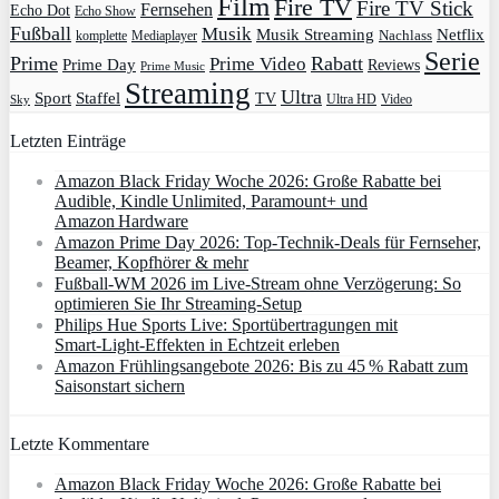
Film
Fire TV
Fire TV Stick
Fernsehen
Echo Dot
Echo Show
Fußball
Musik
Musik Streaming
Netflix
Mediaplayer
Nachlass
komplette
Serie
Prime
Rabatt
Prime Video
Prime Day
Reviews
Prime Music
Streaming
Ultra
Sport
Staffel
TV
Ultra HD
Video
Sky
Letzten Einträge
Amazon Black Friday Woche 2026: Große Rabatte bei
Audible, Kindle Unlimited, Paramount+ und
Amazon Hardware
Amazon Prime Day 2026: Top-Technik-Deals für Fernseher,
Beamer, Kopfhörer & mehr
Fußball-WM 2026 im Live-Stream ohne Verzögerung: So
optimieren Sie Ihr Streaming-Setup
Philips Hue Sports Live: Sportübertragungen mit
Smart‑Light‑Effekten in Echtzeit erleben
Amazon Frühlingsangebote 2026: Bis zu 45 % Rabatt zum
Saisonstart sichern
Letzte Kommentare
Amazon Black Friday Woche 2026: Große Rabatte bei