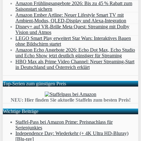
Amazon Frühlingsangebote 2026: Bis zu 45 % Rabatt zum
Saisonstart sichern
Amazon Ember Artline: Neuer Lifestyle Smart TV mit
Ambient‑Modus, QLED‑Display und Alexa‑Integration
Disney+ auf VR-Brille Meta Quest: Streaming mit Dolby
Vision und Atmos
LEGO Smart Play erweitert Star Wars: Interaktives Bauen
ohne Bildschirm startet
Amazon Echo Angebote 2026: Echo Dot Max, Echo Studio
und Echo Show jetzt deutlich günstiger für Streaming
HBO Max als Prime Video Channel: Neuer Streaming‑Start
in Deutschland und Österreich erklärt
Top-Serien zum günstigen Preis
NEU: Hier finden Sie aktuelle Staffeln zum besten Preis!
Wichtige Beiträge
Staffel-Pass bei Amazon Prime: Preisnachlass für
Serienjunkies
Independence Day: Wiederkehr (+ 4K Ultra HD-Bluray)
[Blu-ray]