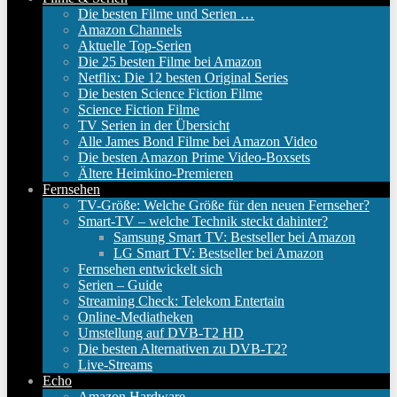
Die besten Filme und Serien …
Amazon Channels
Aktuelle Top-Serien
Die 25 besten Filme bei Amazon
Netflix: Die 12 besten Original Series
Die besten Science Fiction Filme
Science Fiction Filme
TV Serien in der Übersicht
Alle James Bond Filme bei Amazon Video
Die besten Amazon Prime Video-Boxsets
Ältere Heimkino-Premieren
Fernsehen
TV-Größe: Welche Größe für den neuen Fernseher?
Smart-TV – welche Technik steckt dahinter?
Samsung Smart TV: Bestseller bei Amazon
LG Smart TV: Bestseller bei Amazon
Fernsehen entwickelt sich
Serien – Guide
Streaming Check: Telekom Entertain
Online-Mediatheken
Umstellung auf DVB-T2 HD
Die besten Alternativen zu DVB-T2?
Live-Streams
Echo
Amazon Hardware