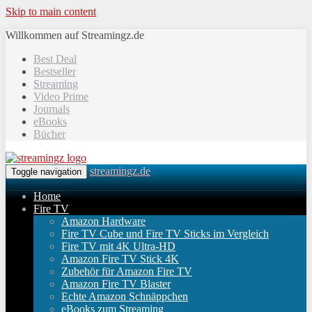
Skip to main content
Willkommen auf Streamingz.de
Best Deal
Bestseller
Streaming
Video Prime
Journals
eBooks
Bücher
streamingz.de
Toggle navigation
Home
Fire TV
Amazon Hardware
Fire TV Cube und Fire TV Sticks im Vergleich
Fire TV mit 4K Ultra-HD
Amazon Fire TV Stick 4K
Zubehör für Amazon Fire TV
Amazon Fire TV Blaster
Echte Amazon Schnäppchen
eBooks zum Streaming