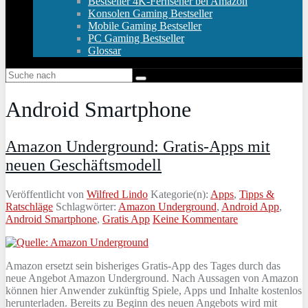
Bestseller 4K-Fernseher bei Amazon
Konsolen Gaming Bestseller
Mobile Gaming Bestseller
PC Gaming Bestseller
Glossar
Android Smartphone
Amazon Underground: Gratis-Apps mit
neuen Geschäftsmodell
Veröffentlicht von
Wilfred Lindo
Kategorie(n):
Apps
,
Tipps &
Ratschläge
Schlagwörter:
Amazon Underground
,
Android App
,
Android Smartphone
,
Gratis App
Keine Kommentare
Amazon ersetzt sein bisheriges Gratis-App des Tages durch das
neue Angebot Amazon Underground. Nach Aussagen von Amazon
können hier Anwender zukünftig Spiele, Apps und Inhalte kostenlos
herunterladen. Bereits zu Beginn des neuen Angebots wird mit