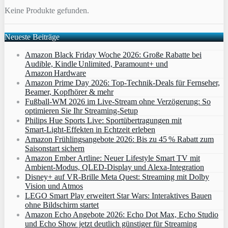
Keine Produkte gefunden.
Neueste Beiträge
Amazon Black Friday Woche 2026: Große Rabatte bei
Audible, Kindle Unlimited, Paramount+ und
Amazon Hardware
Amazon Prime Day 2026: Top-Technik-Deals für Fernseher,
Beamer, Kopfhörer & mehr
Fußball-WM 2026 im Live-Stream ohne Verzögerung: So
optimieren Sie Ihr Streaming-Setup
Philips Hue Sports Live: Sportübertragungen mit
Smart‑Light‑Effekten in Echtzeit erleben
Amazon Frühlingsangebote 2026: Bis zu 45 % Rabatt zum
Saisonstart sichern
Amazon Ember Artline: Neuer Lifestyle Smart TV mit
Ambient‑Modus, QLED‑Display und Alexa‑Integration
Disney+ auf VR-Brille Meta Quest: Streaming mit Dolby
Vision und Atmos
LEGO Smart Play erweitert Star Wars: Interaktives Bauen
ohne Bildschirm startet
Amazon Echo Angebote 2026: Echo Dot Max, Echo Studio
und Echo Show jetzt deutlich günstiger für Streaming