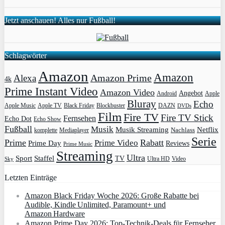
Jetzt anschauen! Alles nur Fußball!
Schlagwörter
Amazon
Amazon
Amazon Prime
Alexa
4k
Prime Instant Video
Amazon Video
Angebot
Apple
Android
Bluray
Echo
Apple Music
Apple TV
Blockbuster
DAZN
Black Friday
DVDs
Film
Fire TV
Fire TV Stick
Fernsehen
Echo Dot
Echo Show
Fußball
Musik
Musik Streaming
Netflix
Mediaplayer
Nachlass
komplette
Serie
Prime
Rabatt
Prime Video
Prime Day
Reviews
Prime Music
Streaming
Ultra
Sport
Staffel
TV
Ultra HD
Video
Sky
Letzten Einträge
Amazon Black Friday Woche 2026: Große Rabatte bei
Audible, Kindle Unlimited, Paramount+ und
Amazon Hardware
Amazon Prime Day 2026: Top-Technik-Deals für Fernseher,