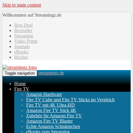
Skip to main content
Willkommen auf Streamingz.de
Best Deal
Bestseller
Streaming
Video Prime
Journals
eBooks
Bücher
streamingz.de
Toggle navigation
Home
Fire TV
Amazon Hardware
Fire TV Cube und Fire TV Sticks im Vergleich
Fire TV mit 4K Ultra-HD
Amazon Fire TV Stick 4K
Zubehör für Amazon Fire TV
Amazon Fire TV Blaster
Echte Amazon Schnäppchen
eBooks zum Streaming