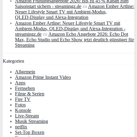
Amazon Frühlingsangebote 2026: Bis zu 45 % Rabatt zum
Saisonstart sichern - streamingz.de
zu
Amazon Ember Artline:
Neuer Lifestyle Smart TV mit Ambient‑Modus,
QLED‑Display und Alexa‑Integration
Amazon Ember Artline: Neuer Lifestyle Smart TV mit
Ambient‑Modus, QLED‑Display und Alexa‑Integration -
streamingz.de
zu
Amazon Echo Angebote 2026: Echo Dot
Max, Echo Studio und Echo Show jetzt deutlich günstiger für
Streaming
Kategorien
Allgemein
Amazon Prime Instant Video
Apps
Fernsehen
Filme & Serien
Fire TV
Fotos
Konsole
Live-Stream
Musik Streaming
netflix
Set-Top Boxen