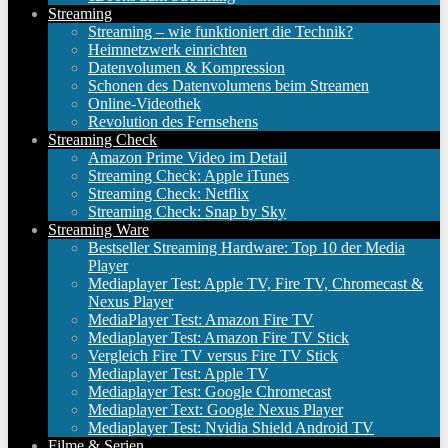
Streaming
Streaming – wie funktioniert die Technik?
Heimnetzwerk einrichten
Datenvolumen & Kompression
Schonen des Datenvolumens beim Streamen
Online-Videothek
Revolution des Fernsehens
Streaming Check
Amazon Prime Video im Detail
Streaming Check: Apple iTunes
Streaming Check: Netflix
Streaming Check: Snap by Sky
Streaming Ware
Bestseller Streaming Hardware: Top 10 der Media
Player
Mediaplayer Test: Apple TV, Fire TV, Chromecast &
Nexus Player
MediaPlayer Test: Amazon Fire TV
Mediaplayer Test: Amazon Fire TV Stick
Vergleich Fire TV versus Fire TV Stick
Mediaplayer Test: Apple TV
Mediaplayer Test: Google Chromecast
Mediaplayer Text: Google Nexus Player
Mediaplayer Test: Nvidia Shield Android TV
Filme & Serien