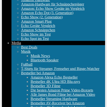
Amazon-Hardware für Schnäppchenjäger
Amazon: Echo Show Geräte im Vergleich
Amazon Echo Dot (3. Generation)
Echo Show (2. Generation)
Amazon Smart Plug
Echo Geräte Vergleich
Amazon Schnäppchen
Echo Show im Test
Echo Spot im Test
Media
Best Deals
Musik
Musik News
Bluetooth Speaker
Fußball
T-Shirts für Streamer, Fernseher und Binge-Watcher
Bestseller bei Amazon
Amazon Alexa Echo Bestseller
Bestseller 4K Ultra HD Blu-rays
Bestseller 3D Filme
Die besten Amazon Prime Video-Boxsets
Alle James Bond Filme bei Amazon Video
Bestseller Streaming Hardware
Bestseller AV-Receiver bei Amazon