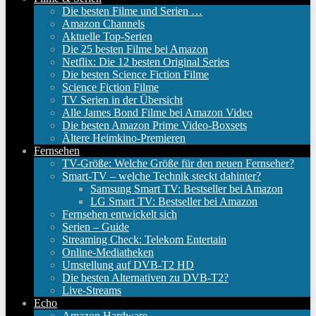
Die besten Filme und Serien …
Amazon Channels
Aktuelle Top-Serien
Die 25 besten Filme bei Amazon
Netflix: Die 12 besten Original Series
Die besten Science Fiction Filme
Science Fiction Filme
TV Serien in der Übersicht
Alle James Bond Filme bei Amazon Video
Die besten Amazon Prime Video-Boxsets
Ältere Heimkino-Premieren
Fernsehen
TV-Größe: Welche Größe für den neuen Fernseher?
Smart-TV – welche Technik steckt dahinter?
Samsung Smart TV: Bestseller bei Amazon
LG Smart TV: Bestseller bei Amazon
Fernsehen entwickelt sich
Serien – Guide
Streaming Check: Telekom Entertain
Online-Mediatheken
Umstellung auf DVB-T2 HD
Die besten Alternativen zu DVB-T2?
Live-Streams
Echo
Amazon Hardware