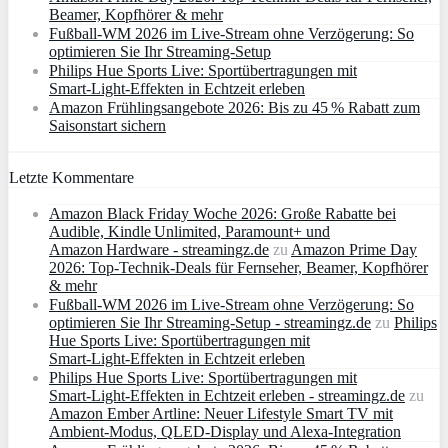
Beamer, Kopfhörer & mehr
Fußball-WM 2026 im Live-Stream ohne Verzögerung: So
optimieren Sie Ihr Streaming-Setup
Philips Hue Sports Live: Sportübertragungen mit
Smart‑Light‑Effekten in Echtzeit erleben
Amazon Frühlingsangebote 2026: Bis zu 45 % Rabatt zum
Saisonstart sichern
Letzte Kommentare
Amazon Black Friday Woche 2026: Große Rabatte bei
Audible, Kindle Unlimited, Paramount+ und
Amazon Hardware - streamingz.de
zu
Amazon Prime Day
2026: Top-Technik-Deals für Fernseher, Beamer, Kopfhörer
& mehr
Fußball-WM 2026 im Live-Stream ohne Verzögerung: So
optimieren Sie Ihr Streaming-Setup - streamingz.de
zu
Philips
Hue Sports Live: Sportübertragungen mit
Smart‑Light‑Effekten in Echtzeit erleben
Philips Hue Sports Live: Sportübertragungen mit
Smart‑Light‑Effekten in Echtzeit erleben - streamingz.de
zu
Amazon Ember Artline: Neuer Lifestyle Smart TV mit
Ambient‑Modus, QLED‑Display und Alexa‑Integration