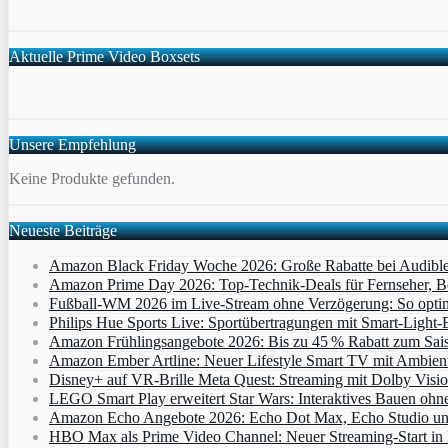
Aktuelle Prime Video Boxsets
Unsere Empfehlung
Keine Produkte gefunden.
Neueste Beiträge
Amazon Black Friday Woche 2026: Große Rabatte bei Audibl
Amazon Prime Day 2026: Top-Technik-Deals für Fernseher, 
Fußball-WM 2026 im Live-Stream ohne Verzögerung: So optimi
Philips Hue Sports Live: Sportübertragungen mit Smart‑Light‑E
Amazon Frühlingsangebote 2026: Bis zu 45 % Rabatt zum Saiso
Amazon Ember Artline: Neuer Lifestyle Smart TV mit Ambien
Disney+ auf VR-Brille Meta Quest: Streaming mit Dolby Visi
LEGO Smart Play erweitert Star Wars: Interaktives Bauen ohne 
Amazon Echo Angebote 2026: Echo Dot Max, Echo Studio und E
HBO Max als Prime Video Channel: Neuer Streaming‑Start in D