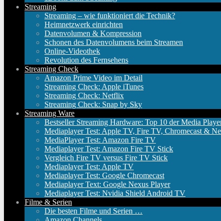
Streaming
Streaming – wie funktioniert die Technik?
Heimnetzwerk einrichten
Datenvolumen & Kompression
Schonen des Datenvolumens beim Streamen
Online-Videothek
Revolution des Fernsehens
Streaming Check
Amazon Prime Video im Detail
Streaming Check: Apple iTunes
Streaming Check: Netflix
Streaming Check: Snap by Sky
Streaming Ware
Bestseller Streaming Hardware: Top 10 der Media Playe
Mediaplayer Test: Apple TV, Fire TV, Chromecast & Ne
MediaPlayer Test: Amazon Fire TV
Mediaplayer Test: Amazon Fire TV Stick
Vergleich Fire TV versus Fire TV Stick
Mediaplayer Test: Apple TV
Mediaplayer Test: Google Chromecast
Mediaplayer Text: Google Nexus Player
Mediaplayer Test: Nvidia Shield Android TV
Filme & Serien
Die besten Filme und Serien …
Amazon Channels