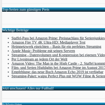
Top-Serien zum günstigen Preis
Wichtige Beiträge
Staffel-Pass bei Amazon Prime: Preisnachlass für Serienjunkies
Amazon Fire TV 4K Ultra-HD: Mediaplayer Test
Heimnetzwerk einrichten – Basis für ein perfektes Streaming
Apple Music: Probleme mit seinen Servern
Streaming - Datenvolumen und Kompression bei eigenen Vide
Per Livestream an jedem Ort der Welt
Amazon Video: The Man in the High Castle - 2. Staffel komm
Film- und Serien Highlights bei Amazon Prime im August 201
Empfehlung: das neue Buch Amazon Echo 2019 ist verfügbar
Streaming-Paket: waipu Perfect Plus mit WOW Filme & Serien
Jetzt anschauen! Alles nur Fußball!
Schlagwörter