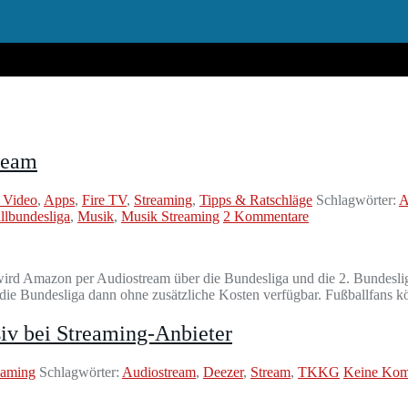
ream
 Video
,
Apps
,
Fire TV
,
Streaming
,
Tipps & Ratschläge
Schlagwörter:
A
llbundesliga
,
Musik
,
Musik Streaming
2 Kommentare
 wird Amazon per Audiostream über die Bundesliga und die 2. Bundeslig
ie Bundesliga dann ohne zusätzliche Kosten verfügbar. Fußballfans kö
iv bei Streaming-Anbieter
eaming
Schlagwörter:
Audiostream
,
Deezer
,
Stream
,
TKKG
Keine Kom