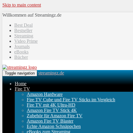
Skip to main content
Willkommen auf Streamingz.de
Best Deal
Bestseller
Streaming
Video Prime
Journals
eBooks
Bücher
streamingz.de
Toggle navigation
Home
Fire TV
Amazon Hardware
Fire TV Cube und Fire TV Sticks im Vergleich
Fire TV mit 4K Ultra-HD
Amazon Fire TV Stick 4K
Zubehör für Amazon Fire TV
Amazon Fire TV Blaster
Echte Amazon Schnäppchen
eBooks zum Streaming