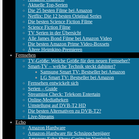
Aktuelle Top-Serien
Die 25 besten Filme bei Amazon
Netflix: Die 12 besten Original Series
Die besten Science Fiction Filme
Science Fiction Filme
TV Serien in der Übersicht
Alle James Bond Filme bei Amazon Video
Die besten Amazon Prime Video-Boxsets
Ältere Heimkino-Premieren
Fernsehen
TV-Größe: Welche Größe für den neuen Fernseher?
Smart-TV – welche Technik steckt dahinter?
Samsung Smart TV: Bestseller bei Amazon
LG Smart TV: Bestseller bei Amazon
Fernsehen entwickelt sich
Serien – Guide
Streaming Check: Telekom Entertain
Online-Mediatheken
Umstellung auf DVB-T2 HD
Die besten Alternativen zu DVB-T2?
Live-Streams
Echo
Amazon Hardware
Amazon-Hardware für Schnäppchenjäger
Amazon: Echo Show Geräte im Vergleich