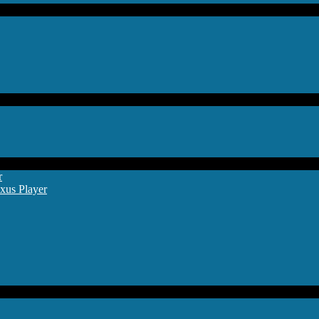
r
xus Player