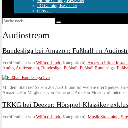
Mobile Gaming Bestseller
PC Gaming Bestseller
Glossar
Audiostream
Bundesliga bei Amazon: Fußball im Audiost
Veröffentlicht von
Wilfred Lindo
Kategorie(n):
Amazon Prime Instant
Audio
,
Audiostream
,
Bundesliga
,
Fußball
,
Fußball Bundesligs
,
Fußba
Mit dem Start der Saison 2017/2018 und für weitere drei Spielzeiten
Amazon. Für Mitglieder von Prime und Amazon Music Unlimited ist d
TKKG bei Deezer: Hörspiel-Klassiker exklus
Veröffentlicht von
Wilfred Lindo
Kategorie(n):
Musik Streaming
,
Str