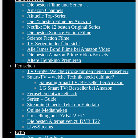
Die besten Filme und Serien …
Amazon Channels
Aktuelle Top-Serien
Die 25 besten Filme bei Amazon
Netflix: Die 12 besten Original Series
Die besten Science Fiction Filme
Science Fiction Filme
TV Serien in der Übersicht
Alle James Bond Filme bei Amazon Video
Die besten Amazon Prime Video-Boxsets
Ältere Heimkino-Premieren
Fernsehen
TV-Größe: Welche Größe für den neuen Fernseher?
Smart-TV – welche Technik steckt dahinter?
Samsung Smart TV: Bestseller bei Amazon
LG Smart TV: Bestseller bei Amazon
Fernsehen entwickelt sich
Serien – Guide
Streaming Check: Telekom Entertain
Online-Mediatheken
Umstellung auf DVB-T2 HD
Die besten Alternativen zu DVB-T2?
Live-Streams
Echo
Amazon Hardware