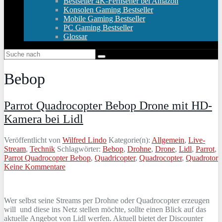
Bestseller 4K-Fernseher bei Amazon
Konsolen Gaming Bestseller
Mobile Gaming Bestseller
PC Gaming Bestseller
Glossar
Bebop
Parrot Quadrocopter Bebop Drone mit HD-
Kamera bei Lidl
Veröffentlicht von
Wilfred Lindo
Kategorie(n):
Allgemein
,
Live-
Stream
,
Technik
Schlagwörter:
Bebop
,
Drohne
,
Drone
,
Lidl
,
Parrot
,
Parrot Quadrocopter Bebop
,
Quadricopter
,
Quadrocopter
,
Quadrotor
Keine Kommentare
Wer selbst seine Streams per Drohne oder Quadrocopter erzeugen
will und diese ins Netz stellen möchte, sollte einen Blick auf das
aktuelle Angebot von Lidl werfen. Aktuell bietet der Discounter