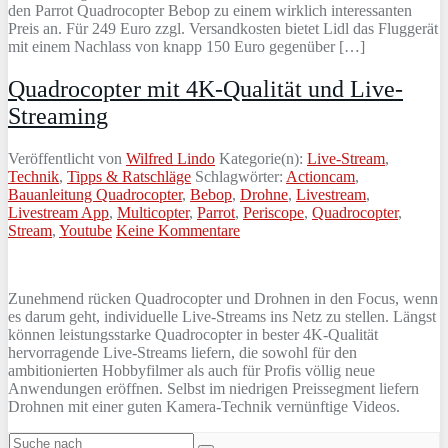
den Parrot Quadrocopter Bebop zu einem wirklich interessanten
Preis an. Für 249 Euro zzgl. Versandkosten bietet Lidl das Fluggerät
mit einem Nachlass von knapp 150 Euro gegenüber […]
Quadrocopter mit 4K-Qualität und Live-
Streaming
Veröffentlicht von
Wilfred Lindo
Kategorie(n):
Live-Stream
,
Technik
,
Tipps & Ratschläge
Schlagwörter:
Actioncam
,
Bauanleitung Quadrocopter
,
Bebop
,
Drohne
,
Livestream
,
Livestream App
,
Multicopter
,
Parrot
,
Periscope
,
Quadrocopter
,
Stream
,
Youtube
Keine Kommentare
Zunehmend rücken Quadrocopter und Drohnen in den Focus, wenn
es darum geht, individuelle Live-Streams ins Netz zu stellen. Längst
können leistungsstarke Quadrocopter in bester 4K-Qualität
hervorragende Live-Streams liefern, die sowohl für den
ambitionierten Hobbyfilmer als auch für Profis völlig neue
Anwendungen eröffnen. Selbst im niedrigen Preissegment liefern
Drohnen mit einer guten Kamera-Technik vernünftige Videos.