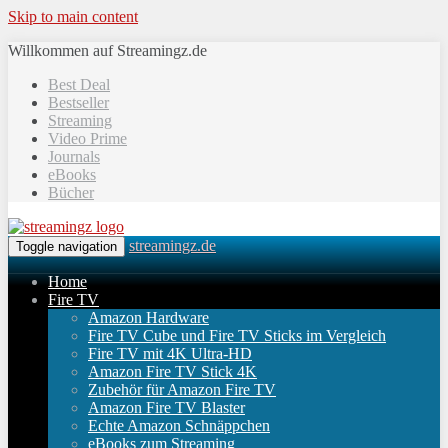
Skip to main content
Willkommen auf Streamingz.de
Best Deal
Bestseller
Streaming
Video Prime
Journals
eBooks
Bücher
streamingz.de
Toggle navigation
Home
Fire TV
Amazon Hardware
Fire TV Cube und Fire TV Sticks im Vergleich
Fire TV mit 4K Ultra-HD
Amazon Fire TV Stick 4K
Zubehör für Amazon Fire TV
Amazon Fire TV Blaster
Echte Amazon Schnäppchen
eBooks zum Streaming