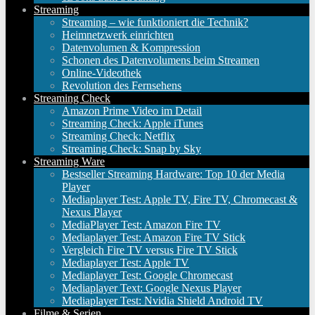
Streaming
Streaming – wie funktioniert die Technik?
Heimnetzwerk einrichten
Datenvolumen & Kompression
Schonen des Datenvolumens beim Streamen
Online-Videothek
Revolution des Fernsehens
Streaming Check
Amazon Prime Video im Detail
Streaming Check: Apple iTunes
Streaming Check: Netflix
Streaming Check: Snap by Sky
Streaming Ware
Bestseller Streaming Hardware: Top 10 der Media
Player
Mediaplayer Test: Apple TV, Fire TV, Chromecast &
Nexus Player
MediaPlayer Test: Amazon Fire TV
Mediaplayer Test: Amazon Fire TV Stick
Vergleich Fire TV versus Fire TV Stick
Mediaplayer Test: Apple TV
Mediaplayer Test: Google Chromecast
Mediaplayer Text: Google Nexus Player
Mediaplayer Test: Nvidia Shield Android TV
Filme & Serien