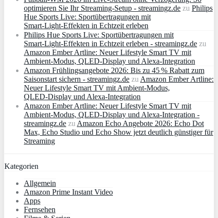
optimieren Sie Ihr Streaming-Setup - streamingz.de
zu
Philips
Hue Sports Live: Sportübertragungen mit
Smart‑Light‑Effekten in Echtzeit erleben
Philips Hue Sports Live: Sportübertragungen mit
Smart‑Light‑Effekten in Echtzeit erleben - streamingz.de
zu
Amazon Ember Artline: Neuer Lifestyle Smart TV mit
Ambient‑Modus, QLED‑Display und Alexa‑Integration
Amazon Frühlingsangebote 2026: Bis zu 45 % Rabatt zum
Saisonstart sichern - streamingz.de
zu
Amazon Ember Artline:
Neuer Lifestyle Smart TV mit Ambient‑Modus,
QLED‑Display und Alexa‑Integration
Amazon Ember Artline: Neuer Lifestyle Smart TV mit
Ambient‑Modus, QLED‑Display und Alexa‑Integration -
streamingz.de
zu
Amazon Echo Angebote 2026: Echo Dot
Max, Echo Studio und Echo Show jetzt deutlich günstiger für
Streaming
Kategorien
Allgemein
Amazon Prime Instant Video
Apps
Fernsehen