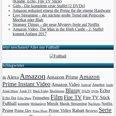
(Kindle, Echo, Fire TV Stick)
Girls - Die komplette erste Staffel [2 DVDs]
Amazon reduziert erneut die Preise für die eigene Hardware
Live Streaming – der nächste große Trend mit Periscope,
Meerkat oder Blab
Stranger Things – die neue Mystery-Serie auf Netflix
Amazon Video: The Man in the High Castle - 2. Staffel
kommt Anfang 2017
Jetzt anschauen! Alles nur Fußball!
Schlagwörter
Amazon
Amazon
Amazon Prime
Alexa
4k
Prime Instant Video
Amazon Video
Angebot
Apple
Android
Bluray
Echo
Apple Music
Apple TV
Blockbuster
DAZN
Black Friday
DVDs
Film
Fire TV
Fire TV Stick
Fernsehen
Echo Dot
Echo Show
Fußball
Musik
Musik Streaming
Netflix
Mediaplayer
Nachlass
komplette
Serie
Prime
Rabatt
Prime Video
Prime Day
Reviews
Prime Music