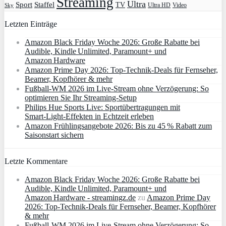
Streaming
Ultra
Sport
Staffel
TV
Ultra HD
Video
Sky
Letzten Einträge
Amazon Black Friday Woche 2026: Große Rabatte bei
Audible, Kindle Unlimited, Paramount+ und
Amazon Hardware
Amazon Prime Day 2026: Top-Technik-Deals für Fernseher,
Beamer, Kopfhörer & mehr
Fußball-WM 2026 im Live-Stream ohne Verzögerung: So
optimieren Sie Ihr Streaming-Setup
Philips Hue Sports Live: Sportübertragungen mit
Smart‑Light‑Effekten in Echtzeit erleben
Amazon Frühlingsangebote 2026: Bis zu 45 % Rabatt zum
Saisonstart sichern
Letzte Kommentare
Amazon Black Friday Woche 2026: Große Rabatte bei
Audible, Kindle Unlimited, Paramount+ und
Amazon Hardware - streamingz.de
zu
Amazon Prime Day
2026: Top-Technik-Deals für Fernseher, Beamer, Kopfhörer
& mehr
Fußball-WM 2026 im Live-Stream ohne Verzögerung: So