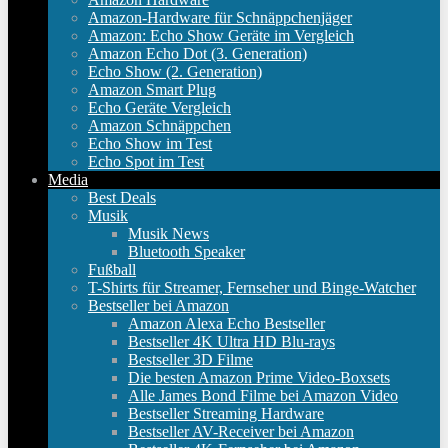
Amazon-Hardware für Schnäppchenjäger
Amazon: Echo Show Geräte im Vergleich
Amazon Echo Dot (3. Generation)
Echo Show (2. Generation)
Amazon Smart Plug
Echo Geräte Vergleich
Amazon Schnäppchen
Echo Show im Test
Echo Spot im Test
Media
Best Deals
Musik
Musik News
Bluetooth Speaker
Fußball
T-Shirts für Streamer, Fernseher und Binge-Watcher
Bestseller bei Amazon
Amazon Alexa Echo Bestseller
Bestseller 4K Ultra HD Blu-rays
Bestseller 3D Filme
Die besten Amazon Prime Video-Boxsets
Alle James Bond Filme bei Amazon Video
Bestseller Streaming Hardware
Bestseller AV-Receiver bei Amazon