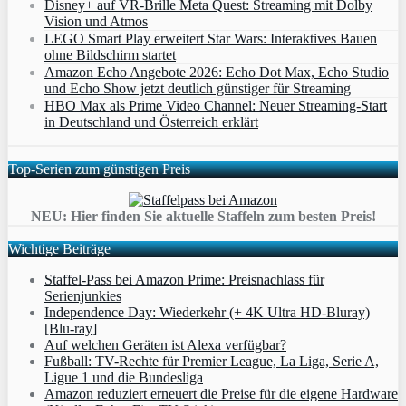
Disney+ auf VR-Brille Meta Quest: Streaming mit Dolby
Vision und Atmos
LEGO Smart Play erweitert Star Wars: Interaktives Bauen
ohne Bildschirm startet
Amazon Echo Angebote 2026: Echo Dot Max, Echo Studio
und Echo Show jetzt deutlich günstiger für Streaming
HBO Max als Prime Video Channel: Neuer Streaming‑Start
in Deutschland und Österreich erklärt
Top-Serien zum günstigen Preis
NEU: Hier finden Sie aktuelle Staffeln zum besten Preis!
Wichtige Beiträge
Staffel-Pass bei Amazon Prime: Preisnachlass für
Serienjunkies
Independence Day: Wiederkehr (+ 4K Ultra HD-Bluray)
[Blu-ray]
Auf welchen Geräten ist Alexa verfügbar?
Fußball: TV-Rechte für Premier League, La Liga, Serie A,
Ligue 1 und die Bundesliga
Amazon reduziert erneuert die Preise für die eigene Hardware