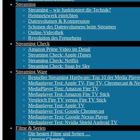
Streaming
Streaming – wie funktioniert die Technik?
Heimnetzwerk einrichten
Datenvolumen & Kompression
Schonen des Datenvolumens beim Streamen
Online-Videothek
Revolution des Fernsehens
Streaming Check
Amazon Prime Video im Detail
Streaming Check: Apple iTunes
Streaming Check: Netflix
Streaming Check: Snap by Sky
Streaming Ware
Bestseller Streaming Hardware: Top 10 der Media Playe
Mediaplayer Test: Apple TV, Fire TV, Chromecast & Ne
MediaPlayer Test: Amazon Fire TV
Mediaplayer Test: Amazon Fire TV Stick
Vergleich Fire TV versus Fire TV Stick
Mediaplayer Test: Apple TV
Mediaplayer Test: Google Chromecast
Mediaplayer Text: Google Nexus Player
Mediaplayer Test: Nvidia Shield Android TV
Filme & Serien
Die besten Filme und Serien …
Amazon Channels