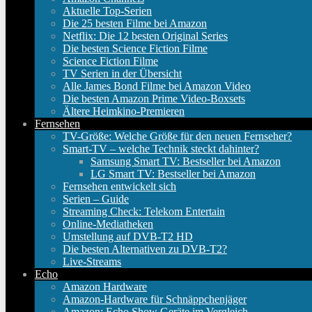
Aktuelle Top-Serien
Die 25 besten Filme bei Amazon
Netflix: Die 12 besten Original Series
Die besten Science Fiction Filme
Science Fiction Filme
TV Serien in der Übersicht
Alle James Bond Filme bei Amazon Video
Die besten Amazon Prime Video-Boxsets
Ältere Heimkino-Premieren
Fernsehen
TV-Größe: Welche Größe für den neuen Fernseher?
Smart-TV – welche Technik steckt dahinter?
Samsung Smart TV: Bestseller bei Amazon
LG Smart TV: Bestseller bei Amazon
Fernsehen entwickelt sich
Serien – Guide
Streaming Check: Telekom Entertain
Online-Mediatheken
Umstellung auf DVB-T2 HD
Die besten Alternativen zu DVB-T2?
Live-Streams
Echo
Amazon Hardware
Amazon-Hardware für Schnäppchenjäger
Amazon: Echo Show Geräte im Vergleich