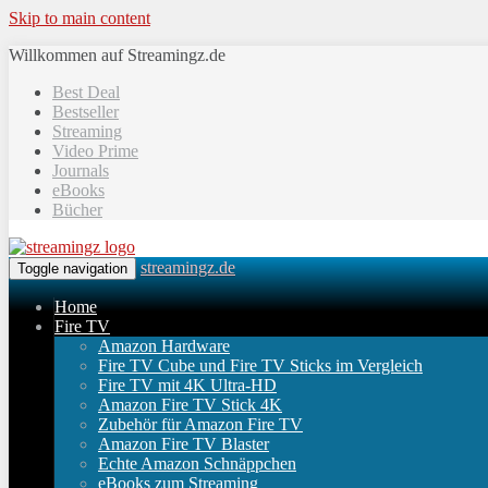
Skip to main content
Willkommen auf Streamingz.de
Best Deal
Bestseller
Streaming
Video Prime
Journals
eBooks
Bücher
streamingz.de
Toggle navigation
Home
Fire TV
Amazon Hardware
Fire TV Cube und Fire TV Sticks im Vergleich
Fire TV mit 4K Ultra-HD
Amazon Fire TV Stick 4K
Zubehör für Amazon Fire TV
Amazon Fire TV Blaster
Echte Amazon Schnäppchen
eBooks zum Streaming