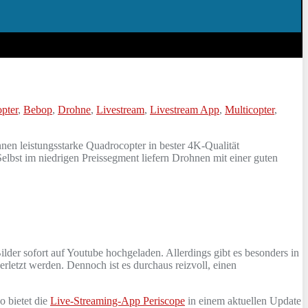
pter
,
Bebop
,
Drohne
,
Livestream
,
Livestream App
,
Multicopter
,
en leistungsstarke Quadrocopter in bester 4K-Qualität
elbst im niedrigen Preissegment liefern Drohnen mit einer guten
ilder sofort auf Youtube hochgeladen. Allerdings gibt es besonders in
rletzt werden. Dennoch ist es durchaus reizvoll, einen
o bietet die
Live-Streaming-App Periscope
in einem aktuellen Update