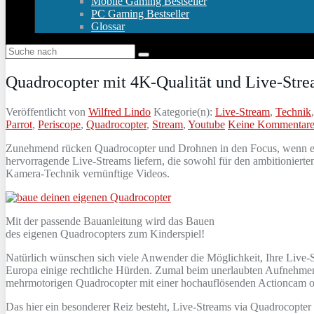
Mobile Gaming Bestseller
PC Gaming Bestseller
Glossar
Quadrocopter mit 4K-Qualität und Live-Str
Veröffentlicht von
Wilfred Lindo
Kategorie(n):
Live-Stream
,
Technik
Parrot
,
Periscope
,
Quadrocopter
,
Stream
,
Youtube
Keine Kommentar
Zunehmend rücken Quadrocopter und Drohnen in den Focus, wenn es da
hervorragende Live-Streams liefern, die sowohl für den ambitionierte
Kamera-Technik vernünftige Videos.
Mit der passende Bauanleitung wird das Bauen
des eigenen Quadrocopters zum Kinderspiel!
Natürlich wünschen sich viele Anwender die Möglichkeit, Ihre Live-Str
Europa einige rechtliche Hürden. Zumal beim unerlaubten Aufnehmen d
mehrmotorigen Quadrocopter mit einer hochauflösenden Actioncam od
Das hier ein besonderer Reiz besteht, Live-Streams via Quadrocopter 