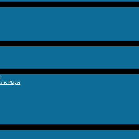
r
xus Player