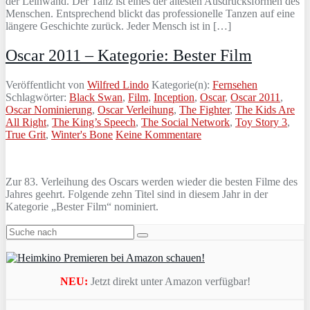
der Leinwand. Der Tanz ist eines der ältesten Ausdrucksformen des
Menschen. Entsprechend blickt das professionelle Tanzen auf eine
längere Geschichte zurück. Jeder Mensch ist in […]
Oscar 2011 – Kategorie: Bester Film
Veröffentlicht von
Wilfred Lindo
Kategorie(n):
Fernsehen
Schlagwörter:
Black Swan
,
Film
,
Inception
,
Oscar
,
Oscar 2011
,
Oscar Nominierung
,
Oscar Verleihung
,
The Fighter
,
The Kids Are
All Right
,
The King’s Speech
,
The Social Network
,
Toy Story 3
,
True Grit
,
Winter's Bone
Keine Kommentare
Zur 83. Verleihung des Oscars werden wieder die besten Filme des
Jahres geehrt. Folgende zehn Titel sind in diesem Jahr in der
Kategorie „Bester Film“ nominiert.
NEU:
Jetzt direkt unter Amazon verfügbar!