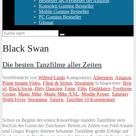
Bestseller 4K-Fernseher bei Amazon
Konsolen Gaming Bestseller
Mobile Gaming Bestseller
PC Gaming Bestseller
Glossar
Black Swan
Die besten Tanzfilme aller Zeiten
Veröffentlicht von
Wilfred Lindo
Kategorie(n):
Allgemein
,
Amazon
Prime Instant Video
,
Filme & Serien
,
Streaming
Schlagwörter:
Best
of
,
Black Swan
,
Dirty Dancing
,
Fame
,
Film
,
Flashdance
,
Footloose
,
Grease
,
Magic Mike
,
Magic Mike XXL
,
Moulin Rouge
,
Saturday
Night Fever
,
Streaming
,
Tanzen
,
Tanzfilm
10 Kommentare
Schon zu Beginn der ersten Kinoerfolge standen Tanzfilme stets
hoch in der Gunst der Zuschauer. Bereits zu Zeiten von Fred Astaire
und Ginger Rogers feierten bekannte Tanzfilme große Erfolge auf