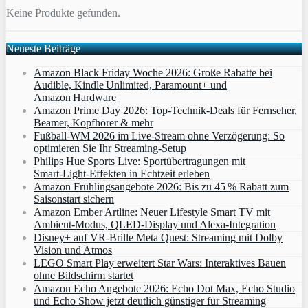
Keine Produkte gefunden.
Neueste Beiträge
Amazon Black Friday Woche 2026: Große Rabatte bei
Audible, Kindle Unlimited, Paramount+ und
Amazon Hardware
Amazon Prime Day 2026: Top-Technik-Deals für Fernseher,
Beamer, Kopfhörer & mehr
Fußball-WM 2026 im Live-Stream ohne Verzögerung: So
optimieren Sie Ihr Streaming-Setup
Philips Hue Sports Live: Sportübertragungen mit
Smart‑Light‑Effekten in Echtzeit erleben
Amazon Frühlingsangebote 2026: Bis zu 45 % Rabatt zum
Saisonstart sichern
Amazon Ember Artline: Neuer Lifestyle Smart TV mit
Ambient‑Modus, QLED‑Display und Alexa‑Integration
Disney+ auf VR-Brille Meta Quest: Streaming mit Dolby
Vision und Atmos
LEGO Smart Play erweitert Star Wars: Interaktives Bauen
ohne Bildschirm startet
Amazon Echo Angebote 2026: Echo Dot Max, Echo Studio
und Echo Show jetzt deutlich günstiger für Streaming