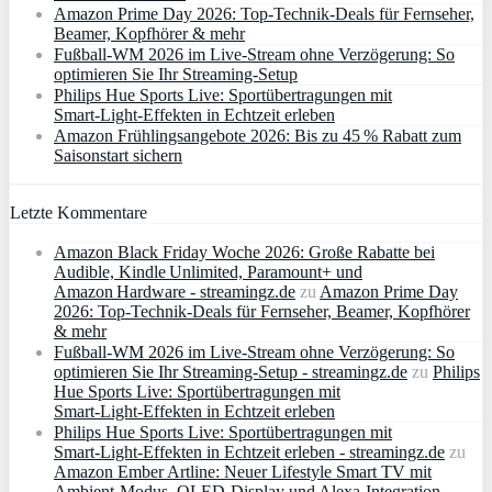
Amazon Prime Day 2026: Top-Technik-Deals für Fernseher,
Beamer, Kopfhörer & mehr
Fußball-WM 2026 im Live-Stream ohne Verzögerung: So
optimieren Sie Ihr Streaming-Setup
Philips Hue Sports Live: Sportübertragungen mit
Smart‑Light‑Effekten in Echtzeit erleben
Amazon Frühlingsangebote 2026: Bis zu 45 % Rabatt zum
Saisonstart sichern
Letzte Kommentare
Amazon Black Friday Woche 2026: Große Rabatte bei
Audible, Kindle Unlimited, Paramount+ und
Amazon Hardware - streamingz.de
zu
Amazon Prime Day
2026: Top-Technik-Deals für Fernseher, Beamer, Kopfhörer
& mehr
Fußball-WM 2026 im Live-Stream ohne Verzögerung: So
optimieren Sie Ihr Streaming-Setup - streamingz.de
zu
Philips
Hue Sports Live: Sportübertragungen mit
Smart‑Light‑Effekten in Echtzeit erleben
Philips Hue Sports Live: Sportübertragungen mit
Smart‑Light‑Effekten in Echtzeit erleben - streamingz.de
zu
Amazon Ember Artline: Neuer Lifestyle Smart TV mit
Ambient‑Modus, QLED‑Display und Alexa‑Integration