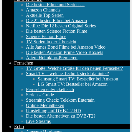
Die besten Filme und Serien …
Amazon Channels
Aktuelle Top-Serien
Die 25 besten Filme bei Amazon
Netflix: Die 12 besten Original Series
Die besten Science Fiction Filme
Science Fiction Filme
TV Serien in der Übersicht
Alle James Bond Filme bei Amazon Video
Die besten Amazon Prime Video-Boxsets
Ältere Heimkino-Premieren
Fernsehen
TV-Größe: Welche Größe für den neuen Fernseher?
Smart-TV – welche Technik steckt dahinter?
Samsung Smart TV: Bestseller bei Amazon
LG Smart TV: Bestseller bei Amazon
Fernsehen entwickelt sich
Serien – Guide
Streaming Check: Telekom Entertain
Online-Mediatheken
Umstellung auf DVB-T2 HD
Die besten Alternativen zu DVB-T2?
Live-Streams
Echo
Amazon Hardware