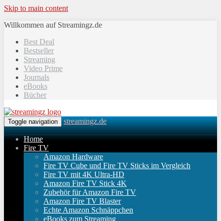
Skip to main content
Willkommen auf Streamingz.de
Best Deal
Bestseller
Streaming
Video Prime
Journals
eBooks
Bücher
streamingz.de
Toggle navigation
Home
Fire TV
Amazon Hardware
Fire TV Cube und Fire TV Sticks im Vergleich
Fire TV mit 4K Ultra-HD
Amazon Fire TV Stick 4K
Zubehör für Amazon Fire TV
Amazon Fire TV Blaster
Echte Amazon Schnäppchen
eBooks zum Streaming