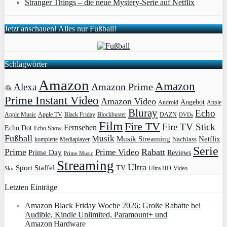
Stranger Things – die neue Mystery-Serie auf Netflix
Jetzt anschauen! Alles nur Fußball!
Schlagwörter
Amazon
Amazon
Amazon Prime
Alexa
4k
Prime Instant Video
Amazon Video
Angebot
Apple
Android
Bluray
Echo
Apple Music
Apple TV
Blockbuster
DAZN
Black Friday
DVDs
Film
Fire TV
Fire TV Stick
Fernsehen
Echo Dot
Echo Show
Fußball
Musik
Musik Streaming
Netflix
Mediaplayer
Nachlass
komplette
Serie
Prime
Rabatt
Prime Video
Prime Day
Reviews
Prime Music
Streaming
Ultra
Sport
Staffel
TV
Ultra HD
Video
Sky
Letzten Einträge
Amazon Black Friday Woche 2026: Große Rabatte bei
Audible, Kindle Unlimited, Paramount+ und
Amazon Hardware