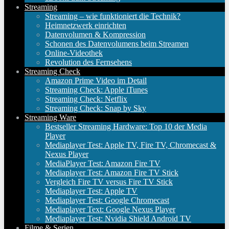
Streaming
Streaming – wie funktioniert die Technik?
Heimnetzwerk einrichten
Datenvolumen & Kompression
Schonen des Datenvolumens beim Streamen
Online-Videothek
Revolution des Fernsehens
Streaming Check
Amazon Prime Video im Detail
Streaming Check: Apple iTunes
Streaming Check: Netflix
Streaming Check: Snap by Sky
Streaming Ware
Bestseller Streaming Hardware: Top 10 der Media
Player
Mediaplayer Test: Apple TV, Fire TV, Chromecast &
Nexus Player
MediaPlayer Test: Amazon Fire TV
Mediaplayer Test: Amazon Fire TV Stick
Vergleich Fire TV versus Fire TV Stick
Mediaplayer Test: Apple TV
Mediaplayer Test: Google Chromecast
Mediaplayer Text: Google Nexus Player
Mediaplayer Test: Nvidia Shield Android TV
Filme & Serien