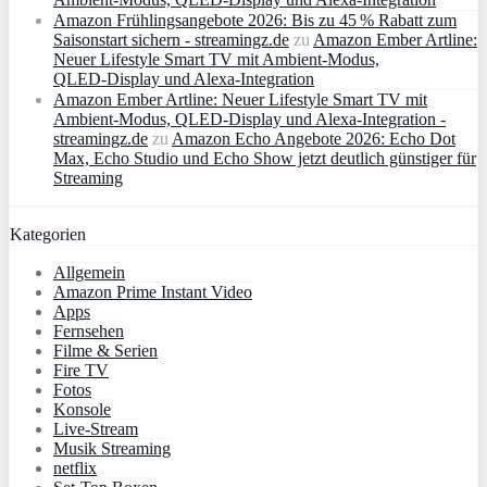
Amazon Frühlingsangebote 2026: Bis zu 45 % Rabatt zum
Saisonstart sichern - streamingz.de
zu
Amazon Ember Artline:
Neuer Lifestyle Smart TV mit Ambient‑Modus,
QLED‑Display und Alexa‑Integration
Amazon Ember Artline: Neuer Lifestyle Smart TV mit
Ambient‑Modus, QLED‑Display und Alexa‑Integration -
streamingz.de
zu
Amazon Echo Angebote 2026: Echo Dot
Max, Echo Studio und Echo Show jetzt deutlich günstiger für
Streaming
Kategorien
Allgemein
Amazon Prime Instant Video
Apps
Fernsehen
Filme & Serien
Fire TV
Fotos
Konsole
Live-Stream
Musik Streaming
netflix