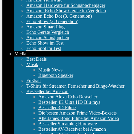
Amazon-Hardware für Schnäppchenjäger
Amazon: Echo Show Geräte im Vergleich
Amazon Echo Dot (3. Generation)
Echo Show (2. Generation)
Amazon Smart Plug
Echo Geräte Vergleich
Amazon Schnäppchen
Echo Show im Test
Echo Spot im Test
Media
Best Deals
Musik
Musik News
Bluetooth Speaker
Fußball
T-Shirts für Streamer, Fernseher und Binge-Watcher
Bestseller bei Amazon
Amazon Alexa Echo Bestseller
Bestseller 4K Ultra HD Blu-rays
Bestseller 3D Filme
Die besten Amazon Prime Video-Boxsets
Alle James Bond Filme bei Amazon Video
Bestseller Streaming Hardware
Bestseller AV-Receiver bei Amazon