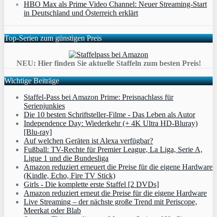
HBO Max als Prime Video Channel: Neuer Streaming‑Start
in Deutschland und Österreich erklärt
Top-Serien zum günstigen Preis
NEU: Hier finden Sie aktuelle Staffeln zum besten Preis!
Wichtige Beiträge
Staffel-Pass bei Amazon Prime: Preisnachlass für
Serienjunkies
Die 10 besten Schriftsteller-Filme - Das Leben als Autor
Independence Day: Wiederkehr (+ 4K Ultra HD-Bluray)
[Blu-ray]
Auf welchen Geräten ist Alexa verfügbar?
Fußball: TV-Rechte für Premier League, La Liga, Serie A,
Ligue 1 und die Bundesliga
Amazon reduziert erneuert die Preise für die eigene Hardware
(Kindle, Echo, Fire TV Stick)
Girls - Die komplette erste Staffel [2 DVDs]
Amazon reduziert erneut die Preise für die eigene Hardware
Live Streaming – der nächste große Trend mit Periscope,
Meerkat oder Blab