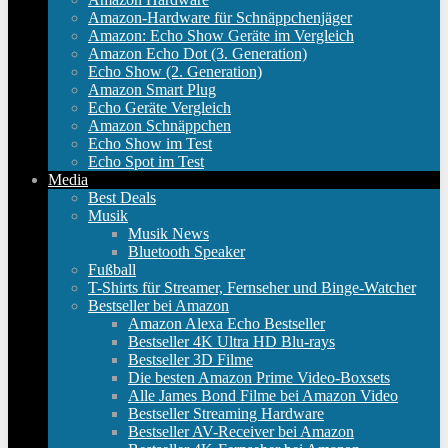
Amazon-Hardware für Schnäppchenjäger
Amazon: Echo Show Geräte im Vergleich
Amazon Echo Dot (3. Generation)
Echo Show (2. Generation)
Amazon Smart Plug
Echo Geräte Vergleich
Amazon Schnäppchen
Echo Show im Test
Echo Spot im Test
Media
Best Deals
Musik
Musik News
Bluetooth Speaker
Fußball
T-Shirts für Streamer, Fernseher und Binge-Watcher
Bestseller bei Amazon
Amazon Alexa Echo Bestseller
Bestseller 4K Ultra HD Blu-rays
Bestseller 3D Filme
Die besten Amazon Prime Video-Boxsets
Alle James Bond Filme bei Amazon Video
Bestseller Streaming Hardware
Bestseller AV-Receiver bei Amazon