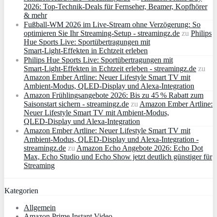
2026: Top-Technik-Deals für Fernseher, Beamer, Kopfhörer
& mehr
Fußball-WM 2026 im Live-Stream ohne Verzögerung: So
optimieren Sie Ihr Streaming-Setup - streamingz.de
zu
Philips
Hue Sports Live: Sportübertragungen mit
Smart‑Light‑Effekten in Echtzeit erleben
Philips Hue Sports Live: Sportübertragungen mit
Smart‑Light‑Effekten in Echtzeit erleben - streamingz.de
zu
Amazon Ember Artline: Neuer Lifestyle Smart TV mit
Ambient‑Modus, QLED‑Display und Alexa‑Integration
Amazon Frühlingsangebote 2026: Bis zu 45 % Rabatt zum
Saisonstart sichern - streamingz.de
zu
Amazon Ember Artline:
Neuer Lifestyle Smart TV mit Ambient‑Modus,
QLED‑Display und Alexa‑Integration
Amazon Ember Artline: Neuer Lifestyle Smart TV mit
Ambient‑Modus, QLED‑Display und Alexa‑Integration -
streamingz.de
zu
Amazon Echo Angebote 2026: Echo Dot
Max, Echo Studio und Echo Show jetzt deutlich günstiger für
Streaming
Kategorien
Allgemein
Amazon Prime Instant Video