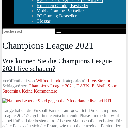
Bestseller 4K-Fernseher bei Amazon
Konsolen Gaming Bestseller
Mobile Gaming Bestseller
PC Gaming Bestseller
Glossar
Champions League 2021
Wie können Sie die Champions League
2021 live schauen?
Veröffentlicht von
Wilfred Lindo
Kategorie(n):
Live-Stream
Schlagwörter:
Champions League 2021
,
DAZN
,
Fußball
,
Sport
,
Streaming
Keine Kommentare
Lange haben die Fußball-Fans darauf gewartet. Die Champions
League 2021/22 geht in die entscheidende Phase. Immerhin wird
dabei Fußball der besten europäischen Mannschaften geboten. Für
echte Fans stellt sich die Frage, wie man die einzelnen Partien der