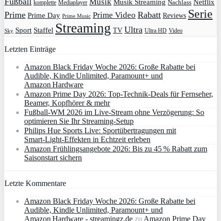
Fußball
Musik
Musik Streaming
Netflix
Mediaplayer
Nachlass
komplette
Serie
Prime
Rabatt
Prime Video
Prime Day
Reviews
Prime Music
Streaming
Ultra
Sport
Staffel
TV
Ultra HD
Video
Sky
Letzten Einträge
Amazon Black Friday Woche 2026: Große Rabatte bei
Audible, Kindle Unlimited, Paramount+ und
Amazon Hardware
Amazon Prime Day 2026: Top-Technik-Deals für Fernseher,
Beamer, Kopfhörer & mehr
Fußball-WM 2026 im Live-Stream ohne Verzögerung: So
optimieren Sie Ihr Streaming-Setup
Philips Hue Sports Live: Sportübertragungen mit
Smart‑Light‑Effekten in Echtzeit erleben
Amazon Frühlingsangebote 2026: Bis zu 45 % Rabatt zum
Saisonstart sichern
Letzte Kommentare
Amazon Black Friday Woche 2026: Große Rabatte bei
Audible, Kindle Unlimited, Paramount+ und
Amazon Hardware - streamingz.de
zu
Amazon Prime Day