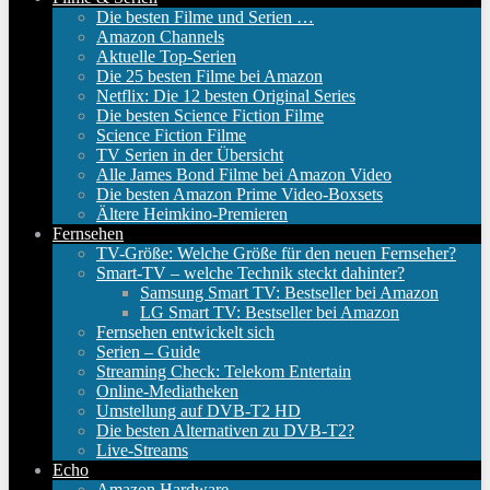
Die besten Filme und Serien …
Amazon Channels
Aktuelle Top-Serien
Die 25 besten Filme bei Amazon
Netflix: Die 12 besten Original Series
Die besten Science Fiction Filme
Science Fiction Filme
TV Serien in der Übersicht
Alle James Bond Filme bei Amazon Video
Die besten Amazon Prime Video-Boxsets
Ältere Heimkino-Premieren
Fernsehen
TV-Größe: Welche Größe für den neuen Fernseher?
Smart-TV – welche Technik steckt dahinter?
Samsung Smart TV: Bestseller bei Amazon
LG Smart TV: Bestseller bei Amazon
Fernsehen entwickelt sich
Serien – Guide
Streaming Check: Telekom Entertain
Online-Mediatheken
Umstellung auf DVB-T2 HD
Die besten Alternativen zu DVB-T2?
Live-Streams
Echo
Amazon Hardware