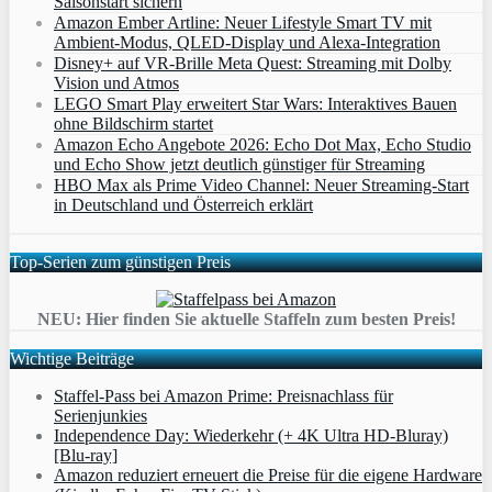
Saisonstart sichern
Amazon Ember Artline: Neuer Lifestyle Smart TV mit
Ambient‑Modus, QLED‑Display und Alexa‑Integration
Disney+ auf VR-Brille Meta Quest: Streaming mit Dolby
Vision und Atmos
LEGO Smart Play erweitert Star Wars: Interaktives Bauen
ohne Bildschirm startet
Amazon Echo Angebote 2026: Echo Dot Max, Echo Studio
und Echo Show jetzt deutlich günstiger für Streaming
HBO Max als Prime Video Channel: Neuer Streaming‑Start
in Deutschland und Österreich erklärt
Top-Serien zum günstigen Preis
NEU: Hier finden Sie aktuelle Staffeln zum besten Preis!
Wichtige Beiträge
Staffel-Pass bei Amazon Prime: Preisnachlass für
Serienjunkies
Independence Day: Wiederkehr (+ 4K Ultra HD-Bluray)
[Blu-ray]
Amazon reduziert erneuert die Preise für die eigene Hardware