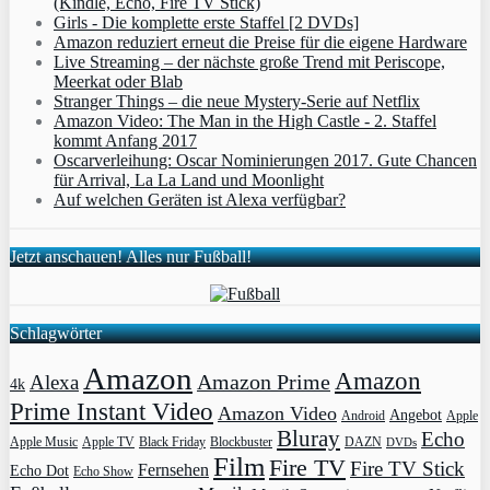
(Kindle, Echo, Fire TV Stick)
Girls - Die komplette erste Staffel [2 DVDs]
Amazon reduziert erneut die Preise für die eigene Hardware
Live Streaming – der nächste große Trend mit Periscope,
Meerkat oder Blab
Stranger Things – die neue Mystery-Serie auf Netflix
Amazon Video: The Man in the High Castle - 2. Staffel
kommt Anfang 2017
Oscarverleihung: Oscar Nominierungen 2017. Gute Chancen
für Arrival, La La Land und Moonlight
Auf welchen Geräten ist Alexa verfügbar?
Jetzt anschauen! Alles nur Fußball!
Schlagwörter
Amazon
Amazon
Amazon Prime
Alexa
4k
Prime Instant Video
Amazon Video
Angebot
Apple
Android
Bluray
Echo
Apple Music
Apple TV
Blockbuster
DAZN
Black Friday
DVDs
Film
Fire TV
Fire TV Stick
Fernsehen
Echo Dot
Echo Show