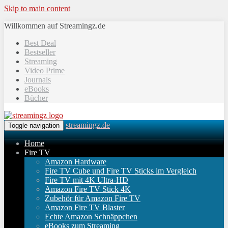
Skip to main content
Willkommen auf Streamingz.de
Best Deal
Bestseller
Streaming
Video Prime
Journals
eBooks
Bücher
streamingz.de
Toggle navigation
Home
Fire TV
Amazon Hardware
Fire TV Cube und Fire TV Sticks im Vergleich
Fire TV mit 4K Ultra-HD
Amazon Fire TV Stick 4K
Zubehör für Amazon Fire TV
Amazon Fire TV Blaster
Echte Amazon Schnäppchen
eBooks zum Streaming