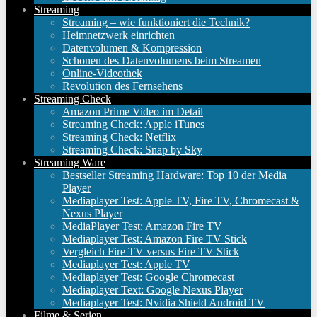
Streaming
Streaming – wie funktioniert die Technik?
Heimnetzwerk einrichten
Datenvolumen & Kompression
Schonen des Datenvolumens beim Streamen
Online-Videothek
Revolution des Fernsehens
Streaming Check
Amazon Prime Video im Detail
Streaming Check: Apple iTunes
Streaming Check: Netflix
Streaming Check: Snap by Sky
Streaming Ware
Bestseller Streaming Hardware: Top 10 der Media
Player
Mediaplayer Test: Apple TV, Fire TV, Chromecast &
Nexus Player
MediaPlayer Test: Amazon Fire TV
Mediaplayer Test: Amazon Fire TV Stick
Vergleich Fire TV versus Fire TV Stick
Mediaplayer Test: Apple TV
Mediaplayer Test: Google Chromecast
Mediaplayer Text: Google Nexus Player
Mediaplayer Test: Nvidia Shield Android TV
Filme & Serien