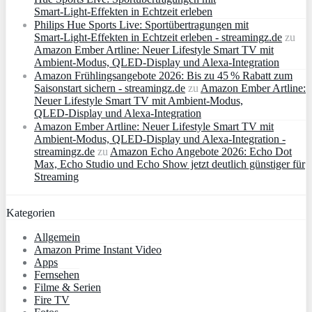
Smart‑Light‑Effekten in Echtzeit erleben
Philips Hue Sports Live: Sportübertragungen mit
Smart‑Light‑Effekten in Echtzeit erleben - streamingz.de
zu
Amazon Ember Artline: Neuer Lifestyle Smart TV mit
Ambient‑Modus, QLED‑Display und Alexa‑Integration
Amazon Frühlingsangebote 2026: Bis zu 45 % Rabatt zum
Saisonstart sichern - streamingz.de
zu
Amazon Ember Artline:
Neuer Lifestyle Smart TV mit Ambient‑Modus,
QLED‑Display und Alexa‑Integration
Amazon Ember Artline: Neuer Lifestyle Smart TV mit
Ambient‑Modus, QLED‑Display und Alexa‑Integration -
streamingz.de
zu
Amazon Echo Angebote 2026: Echo Dot
Max, Echo Studio und Echo Show jetzt deutlich günstiger für
Streaming
Kategorien
Allgemein
Amazon Prime Instant Video
Apps
Fernsehen
Filme & Serien
Fire TV