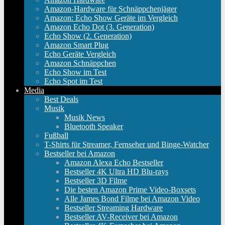
Amazon-Hardware für Schnäppchenjäger
Amazon: Echo Show Geräte im Vergleich
Amazon Echo Dot (3. Generation)
Echo Show (2. Generation)
Amazon Smart Plug
Echo Geräte Vergleich
Amazon Schnäppchen
Echo Show im Test
Echo Spot im Test
Media
Best Deals
Musik
Musik News
Bluetooth Speaker
Fußball
T-Shirts für Streamer, Fernseher und Binge-Watcher
Bestseller bei Amazon
Amazon Alexa Echo Bestseller
Bestseller 4K Ultra HD Blu-rays
Bestseller 3D Filme
Die besten Amazon Prime Video-Boxsets
Alle James Bond Filme bei Amazon Video
Bestseller Streaming Hardware
Bestseller AV-Receiver bei Amazon