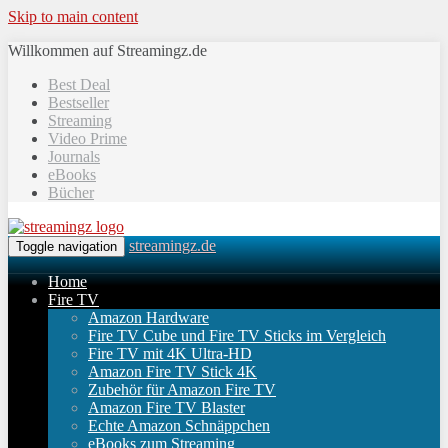
Skip to main content
Willkommen auf Streamingz.de
Best Deal
Bestseller
Streaming
Video Prime
Journals
eBooks
Bücher
streamingz.de
Toggle navigation
Home
Fire TV
Amazon Hardware
Fire TV Cube und Fire TV Sticks im Vergleich
Fire TV mit 4K Ultra-HD
Amazon Fire TV Stick 4K
Zubehör für Amazon Fire TV
Amazon Fire TV Blaster
Echte Amazon Schnäppchen
eBooks zum Streaming