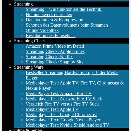
Streaming
Streaming – wie funktioniert die Technik?
Heimnetzwerk einrichten
Datenvolumen & Kompression
Schonen des Datenvolumens beim Streamen
Online-Videothek
Revolution des Fernsehens
Streaming Check
Amazon Prime Video im Detail
Streaming Check: Apple iTunes
Streaming Check: Netflix
Streaming Check: Snap by Sky
Streaming Ware
Bestseller Streaming Hardware: Top 10 der Media
Player
Mediaplayer Test: Apple TV, Fire TV, Chromecast &
Nexus Player
MediaPlayer Test: Amazon Fire TV
Mediaplayer Test: Amazon Fire TV Stick
Vergleich Fire TV versus Fire TV Stick
Mediaplayer Test: Apple TV
Mediaplayer Test: Google Chromecast
Mediaplayer Text: Google Nexus Player
Mediaplayer Test: Nvidia Shield Android TV
Filme & Serien