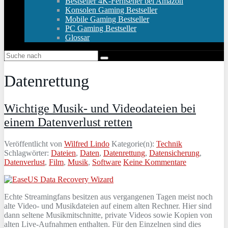
Bestseller 4K-Fernseher bei Amazon
Konsolen Gaming Bestseller
Mobile Gaming Bestseller
PC Gaming Bestseller
Glossar
Datenrettung
Wichtige Musik- und Videodateien bei
einem Datenverlust retten
Veröffentlicht von
Wilfred Lindo
Kategorie(n):
Technik
Schlagwörter:
Dateien
,
Daten
,
Datenrettung
,
Datensicherung
,
Datenverlust
,
Film
,
Musik
,
Software
Keine Kommentare
Echte Streamingfans besitzen aus vergangenen Tagen meist noch
alte Video- und Musikdateien auf einem alten Rechner. Hier sind
dann seltene Musikmitschnitte, private Videos sowie Kopien von
alten Live-Aufnahmen enthalten. Für den Einzelnen sind dies