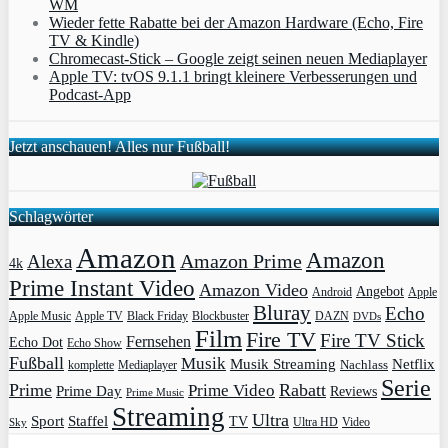
WM
Wieder fette Rabatte bei der Amazon Hardware (Echo, Fire
TV & Kindle)
Chromecast-Stick – Google zeigt seinen neuen Mediaplayer
Apple TV: tvOS 9.1.1 bringt kleinere Verbesserungen und
Podcast-App
Jetzt anschauen! Alles nur Fußball!
Schlagwörter
Amazon
Amazon
Amazon Prime
Alexa
4k
Prime Instant Video
Amazon Video
Angebot
Apple
Android
Bluray
Echo
Apple Music
Apple TV
Blockbuster
DAZN
Black Friday
DVDs
Film
Fire TV
Fire TV Stick
Fernsehen
Echo Dot
Echo Show
Fußball
Musik
Musik Streaming
Netflix
Mediaplayer
Nachlass
komplette
Serie
Prime
Rabatt
Prime Video
Prime Day
Reviews
Prime Music
Streaming
Ultra
Sport
Staffel
TV
Ultra HD
Video
Sky