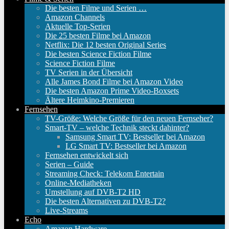
Die besten Filme und Serien …
Amazon Channels
Aktuelle Top-Serien
Die 25 besten Filme bei Amazon
Netflix: Die 12 besten Original Series
Die besten Science Fiction Filme
Science Fiction Filme
TV Serien in der Übersicht
Alle James Bond Filme bei Amazon Video
Die besten Amazon Prime Video-Boxsets
Ältere Heimkino-Premieren
Fernsehen
TV-Größe: Welche Größe für den neuen Fernseher?
Smart-TV – welche Technik steckt dahinter?
Samsung Smart TV: Bestseller bei Amazon
LG Smart TV: Bestseller bei Amazon
Fernsehen entwickelt sich
Serien – Guide
Streaming Check: Telekom Entertain
Online-Mediatheken
Umstellung auf DVB-T2 HD
Die besten Alternativen zu DVB-T2?
Live-Streams
Echo
Amazon Hardware