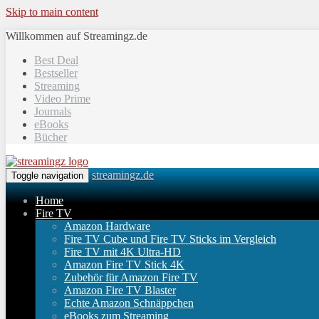
Skip to main content
Willkommen auf Streamingz.de
Best Deal
Bestseller
Streaming
Video Prime
Journals
eBooks
Bücher
streamingz.de
Toggle navigation
Home
Fire TV
Amazon Hardware
Fire TV Cube und Fire TV Sticks im Vergleich
Fire TV mit 4K Ultra-HD
Amazon Fire TV Stick 4K
Zubehör für Amazon Fire TV
Amazon Fire TV Blaster
Echte Amazon Schnäppchen
eBooks zum Streaming