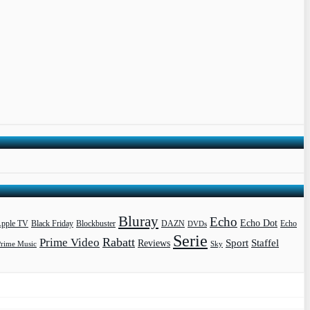
Bluray
Echo
Echo Dot
pple TV
Blockbuster
DAZN
Black Friday
DVDs
Echo
Serie
Rabatt
Prime Video
Sport
Staffel
Reviews
Prime Music
Sky