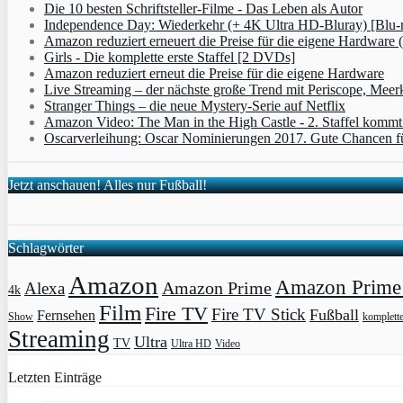
Die 10 besten Schriftsteller-Filme - Das Leben als Autor
Independence Day: Wiederkehr (+ 4K Ultra HD-Bluray) [Blu-
Amazon reduziert erneuert die Preise für die eigene Hardware 
Girls - Die komplette erste Staffel [2 DVDs]
Amazon reduziert erneut die Preise für die eigene Hardware
Live Streaming – der nächste große Trend mit Periscope, Meer
Stranger Things – die neue Mystery-Serie auf Netflix
Amazon Video: The Man in the High Castle - 2. Staffel komm
Oscarverleihung: Oscar Nominierungen 2017. Gute Chancen fü
Jetzt anschauen! Alles nur Fußball!
Schlagwörter
Amazon
Amazon Prime 
Amazon Prime
Alexa
4k
Film
Fire TV
Fire TV Stick
Fußball
Fernsehen
Show
komplett
Streaming
Ultra
TV
Ultra HD
Video
Letzten Einträge