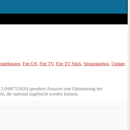
nstellungen
,
Fire OS
,
Fire TV
,
Fire TV Stick
,
Streamingbox
,
Update
,
.6.3 (606753420) spendiert Amazon eine Optimierung der
els, die optional zugebucht werden können.