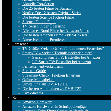
Aktuelle Top-Serien
Die 25 besten Filme bei Amazon
Netflix: Die 12 besten Original Series
Die besten Science Fiction Filme
Science Fiction Filme
TV Serien in der Übersicht
Alle James Bond Filme bei Amazon Video
Die besten Amazon Prime Video-Boxsets
Ältere Heimkino-Premieren
Fernsehen
TV-Größe: Welche Größe für den neuen Fernseher?
Smart-TV – welche Technik steckt dahinter?
Samsung Smart TV: Bestseller bei Amazon
LG Smart TV: Bestseller bei Amazon
Fernsehen entwickelt sich
Serien – Guide
Streaming Check: Telekom Entertain
Online-Mediatheken
Umstellung auf DVB-T2 HD
Die besten Alternativen zu DVB-T2?
Live-Streams
Echo
Amazon Hardware
Amazon-Hardware für Schnäppchenjäger
Amazon: Echo Show Geräte im Vergleich