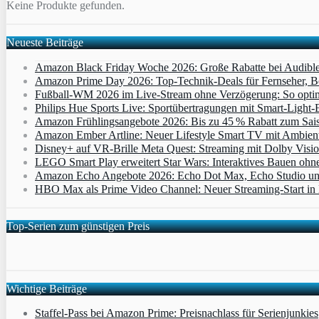
Keine Produkte gefunden.
Neueste Beiträge
Amazon Black Friday Woche 2026: Große Rabatte bei Audibl
Amazon Prime Day 2026: Top-Technik-Deals für Fernseher, 
Fußball-WM 2026 im Live-Stream ohne Verzögerung: So optimi
Philips Hue Sports Live: Sportübertragungen mit Smart‑Light‑E
Amazon Frühlingsangebote 2026: Bis zu 45 % Rabatt zum Saiso
Amazon Ember Artline: Neuer Lifestyle Smart TV mit Ambien
Disney+ auf VR-Brille Meta Quest: Streaming mit Dolby Visi
LEGO Smart Play erweitert Star Wars: Interaktives Bauen ohne 
Amazon Echo Angebote 2026: Echo Dot Max, Echo Studio und E
HBO Max als Prime Video Channel: Neuer Streaming‑Start in D
Top-Serien zum günstigen Preis
Wichtige Beiträge
Staffel-Pass bei Amazon Prime: Preisnachlass für Serienjunkies