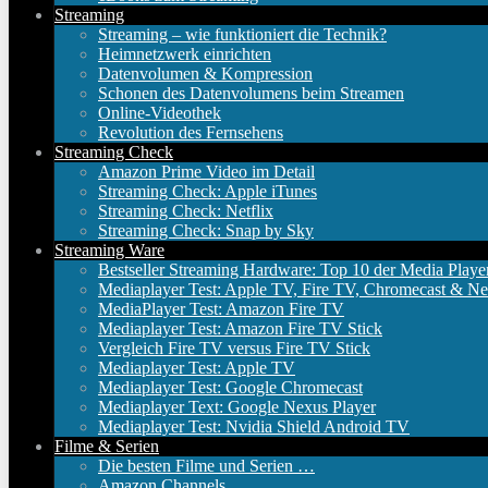
Streaming
Streaming – wie funktioniert die Technik?
Heimnetzwerk einrichten
Datenvolumen & Kompression
Schonen des Datenvolumens beim Streamen
Online-Videothek
Revolution des Fernsehens
Streaming Check
Amazon Prime Video im Detail
Streaming Check: Apple iTunes
Streaming Check: Netflix
Streaming Check: Snap by Sky
Streaming Ware
Bestseller Streaming Hardware: Top 10 der Media Playe
Mediaplayer Test: Apple TV, Fire TV, Chromecast & Ne
MediaPlayer Test: Amazon Fire TV
Mediaplayer Test: Amazon Fire TV Stick
Vergleich Fire TV versus Fire TV Stick
Mediaplayer Test: Apple TV
Mediaplayer Test: Google Chromecast
Mediaplayer Text: Google Nexus Player
Mediaplayer Test: Nvidia Shield Android TV
Filme & Serien
Die besten Filme und Serien …
Amazon Channels