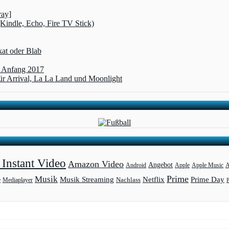
ray]
(Kindle, Echo, Fire TV Stick)
kat oder Blab
t Anfang 2017
r Arrival, La La Land und Moonlight
Instant Video
Amazon Video
Angebot
Apple
Apple Music
A
Android
Prime
Musik
Musik Streaming
Netflix
Prime Day
Mediaplayer
Nachlass
e