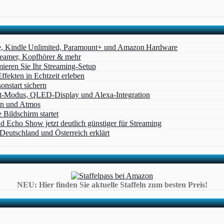
e, Kindle Unlimited, Paramount+ und Amazon Hardware
Beamer, Kopfhörer & mehr
eren Sie Ihr Streaming-Setup
ffekten in Echtzeit erleben
nstart sichern
t‑Modus, QLED‑Display und Alexa‑Integration
on und Atmos
Bildschirm startet
cho Show jetzt deutlich günstiger für Streaming
eutschland und Österreich erklärt
NEU: Hier finden Sie aktuelle Staffeln zum besten Preis!