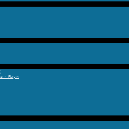
r
xus Player