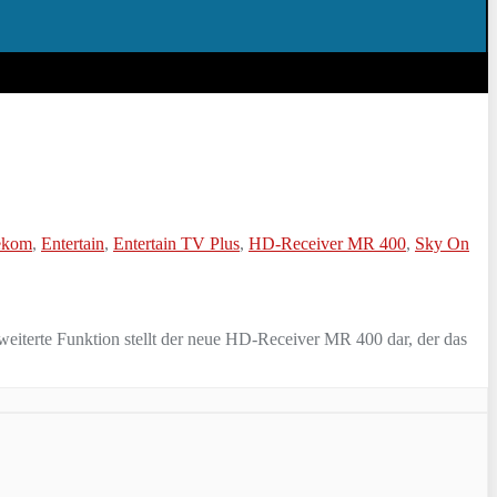
ekom
,
Entertain
,
Entertain TV Plus
,
HD-Receiver MR 400
,
Sky On
weiterte Funktion stellt der neue HD-Receiver MR 400 dar, der das