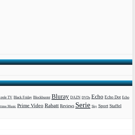
Bluray
Echo
Echo Dot
pple TV
Blockbuster
DAZN
Black Friday
DVDs
Echo
Serie
Rabatt
Prime Video
Sport
Staffel
Reviews
Prime Music
Sky