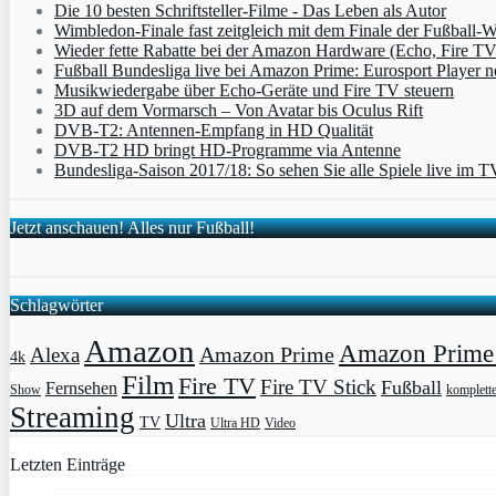
Die 10 besten Schriftsteller-Filme - Das Leben als Autor
Wimbledon-Finale fast zeitgleich mit dem Finale der Fußball
Wieder fette Rabatte bei der Amazon Hardware (Echo, Fire T
Fußball Bundesliga live bei Amazon Prime: Eurosport Player
Musikwiedergabe über Echo-Geräte und Fire TV steuern
3D auf dem Vormarsch – Von Avatar bis Oculus Rift
DVB-T2: Antennen-Empfang in HD Qualität
DVB-T2 HD bringt HD-Programme via Antenne
Bundesliga-Saison 2017/18: So sehen Sie alle Spiele live im T
Jetzt anschauen! Alles nur Fußball!
Schlagwörter
Amazon
Amazon Prime 
Amazon Prime
Alexa
4k
Film
Fire TV
Fire TV Stick
Fußball
Fernsehen
Show
komplett
Streaming
Ultra
TV
Ultra HD
Video
Letzten Einträge