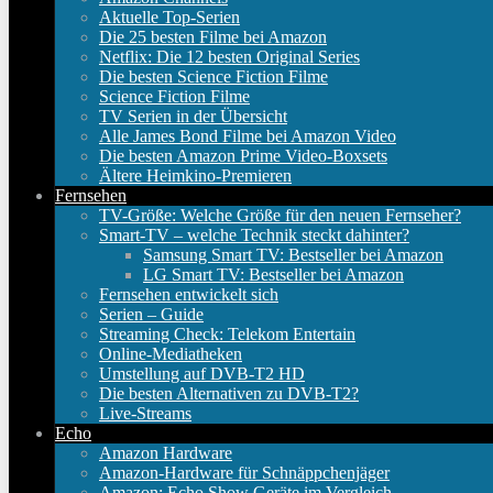
Aktuelle Top-Serien
Die 25 besten Filme bei Amazon
Netflix: Die 12 besten Original Series
Die besten Science Fiction Filme
Science Fiction Filme
TV Serien in der Übersicht
Alle James Bond Filme bei Amazon Video
Die besten Amazon Prime Video-Boxsets
Ältere Heimkino-Premieren
Fernsehen
TV-Größe: Welche Größe für den neuen Fernseher?
Smart-TV – welche Technik steckt dahinter?
Samsung Smart TV: Bestseller bei Amazon
LG Smart TV: Bestseller bei Amazon
Fernsehen entwickelt sich
Serien – Guide
Streaming Check: Telekom Entertain
Online-Mediatheken
Umstellung auf DVB-T2 HD
Die besten Alternativen zu DVB-T2?
Live-Streams
Echo
Amazon Hardware
Amazon-Hardware für Schnäppchenjäger
Amazon: Echo Show Geräte im Vergleich