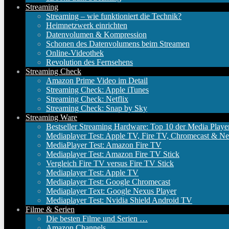
Streaming
Streaming – wie funktioniert die Technik?
Heimnetzwerk einrichten
Datenvolumen & Kompression
Schonen des Datenvolumens beim Streamen
Online-Videothek
Revolution des Fernsehens
Streaming Check
Amazon Prime Video im Detail
Streaming Check: Apple iTunes
Streaming Check: Netflix
Streaming Check: Snap by Sky
Streaming Ware
Bestseller Streaming Hardware: Top 10 der Media Playe
Mediaplayer Test: Apple TV, Fire TV, Chromecast & Ne
MediaPlayer Test: Amazon Fire TV
Mediaplayer Test: Amazon Fire TV Stick
Vergleich Fire TV versus Fire TV Stick
Mediaplayer Test: Apple TV
Mediaplayer Test: Google Chromecast
Mediaplayer Text: Google Nexus Player
Mediaplayer Test: Nvidia Shield Android TV
Filme & Serien
Die besten Filme und Serien …
Amazon Channels