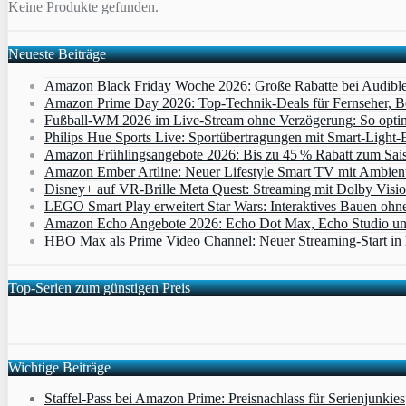
Keine Produkte gefunden.
Neueste Beiträge
Amazon Black Friday Woche 2026: Große Rabatte bei Audibl
Amazon Prime Day 2026: Top-Technik-Deals für Fernseher, 
Fußball-WM 2026 im Live-Stream ohne Verzögerung: So optimi
Philips Hue Sports Live: Sportübertragungen mit Smart‑Light‑E
Amazon Frühlingsangebote 2026: Bis zu 45 % Rabatt zum Saiso
Amazon Ember Artline: Neuer Lifestyle Smart TV mit Ambien
Disney+ auf VR-Brille Meta Quest: Streaming mit Dolby Visi
LEGO Smart Play erweitert Star Wars: Interaktives Bauen ohne 
Amazon Echo Angebote 2026: Echo Dot Max, Echo Studio und E
HBO Max als Prime Video Channel: Neuer Streaming‑Start in D
Top-Serien zum günstigen Preis
Wichtige Beiträge
Staffel-Pass bei Amazon Prime: Preisnachlass für Serienjunkies