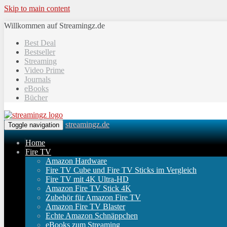
Skip to main content
Willkommen auf Streamingz.de
Best Deal
Bestseller
Streaming
Video Prime
Journals
eBooks
Bücher
streamingz.de
Toggle navigation
Home
Fire TV
Amazon Hardware
Fire TV Cube und Fire TV Sticks im Vergleich
Fire TV mit 4K Ultra-HD
Amazon Fire TV Stick 4K
Zubehör für Amazon Fire TV
Amazon Fire TV Blaster
Echte Amazon Schnäppchen
eBooks zum Streaming