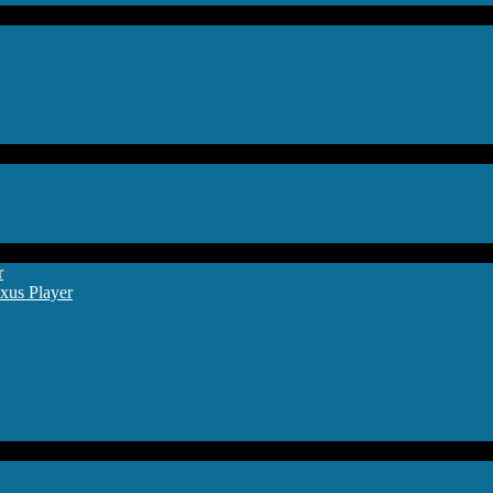
r
xus Player