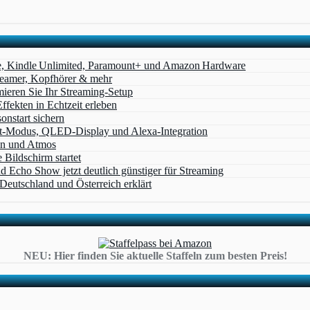
e, Kindle Unlimited, Paramount+ und Amazon Hardware
Beamer, Kopfhörer & mehr
eren Sie Ihr Streaming-Setup
ffekten in Echtzeit erleben
nstart sichern
t‑Modus, QLED‑Display und Alexa‑Integration
on und Atmos
Bildschirm startet
cho Show jetzt deutlich günstiger für Streaming
eutschland und Österreich erklärt
NEU: Hier finden Sie aktuelle Staffeln zum besten Preis!