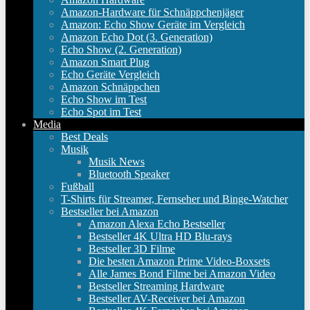
Amazon-Hardware für Schnäppchenjäger
Amazon: Echo Show Geräte im Vergleich
Amazon Echo Dot (3. Generation)
Echo Show (2. Generation)
Amazon Smart Plug
Echo Geräte Vergleich
Amazon Schnäppchen
Echo Show im Test
Echo Spot im Test
Media
Best Deals
Musik
Musik News
Bluetooth Speaker
Fußball
T-Shirts für Streamer, Fernseher und Binge-Watcher
Bestseller bei Amazon
Amazon Alexa Echo Bestseller
Bestseller 4K Ultra HD Blu-rays
Bestseller 3D Filme
Die besten Amazon Prime Video-Boxsets
Alle James Bond Filme bei Amazon Video
Bestseller Streaming Hardware
Bestseller AV-Receiver bei Amazon