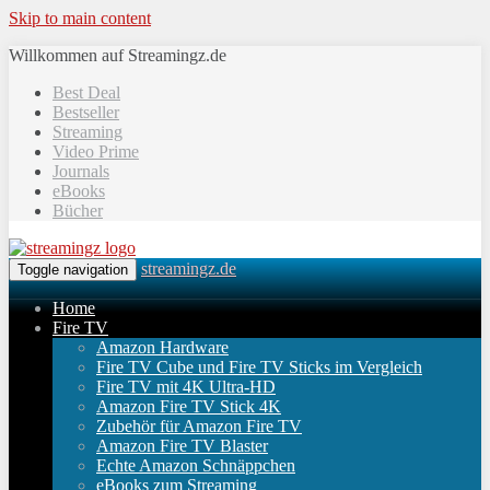
Skip to main content
Willkommen auf Streamingz.de
Best Deal
Bestseller
Streaming
Video Prime
Journals
eBooks
Bücher
streamingz.de
Toggle navigation
Home
Fire TV
Amazon Hardware
Fire TV Cube und Fire TV Sticks im Vergleich
Fire TV mit 4K Ultra-HD
Amazon Fire TV Stick 4K
Zubehör für Amazon Fire TV
Amazon Fire TV Blaster
Echte Amazon Schnäppchen
eBooks zum Streaming