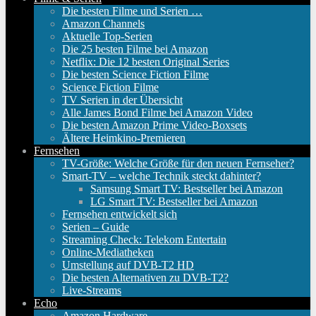
Die besten Filme und Serien …
Amazon Channels
Aktuelle Top-Serien
Die 25 besten Filme bei Amazon
Netflix: Die 12 besten Original Series
Die besten Science Fiction Filme
Science Fiction Filme
TV Serien in der Übersicht
Alle James Bond Filme bei Amazon Video
Die besten Amazon Prime Video-Boxsets
Ältere Heimkino-Premieren
Fernsehen
TV-Größe: Welche Größe für den neuen Fernseher?
Smart-TV – welche Technik steckt dahinter?
Samsung Smart TV: Bestseller bei Amazon
LG Smart TV: Bestseller bei Amazon
Fernsehen entwickelt sich
Serien – Guide
Streaming Check: Telekom Entertain
Online-Mediatheken
Umstellung auf DVB-T2 HD
Die besten Alternativen zu DVB-T2?
Live-Streams
Echo
Amazon Hardware