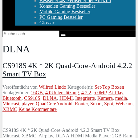
Bestseller 4K-Fernseher bei Amazon
Konsolen Gaming Bestseller
Mobile Gaming Bestseller
PC Gaming Bestseller
Glossar
DLNA
CS918S 4K * 2K Quad-Core-Android 4.2.2
Smart TV Box
Veröffentlicht von
Wilfred Lindo
Kategorie(n):
Set-Top Boxen
Schlagwörter:
16GB
,
4.0Unterstützung
,
4.2.2
,
5.0MP
,
AirPlay
,
Bluetooth
,
CS918S
,
DLNA
,
HDMI
,
Integrierte
,
Kamera
,
media
,
Miracast
,
player
,
QuadCoreAndroid
,
Router
,
Smart
,
Spot
,
Webcam
,
XBMC
Keine Kommentare
CS918S 4K * 2K Quad-Core-Android 4.2.2 Smart TV Box
Miracast, XBMC, Airplay, DLNA HDMI Media Player 2GB Ram