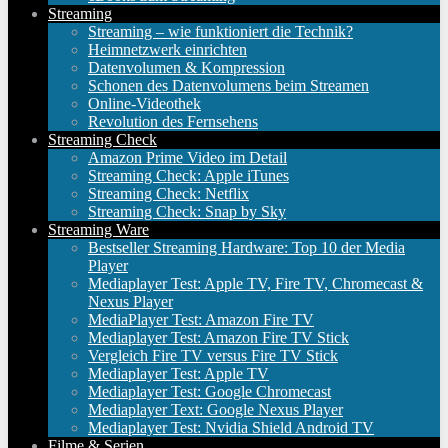
Streaming
Streaming – wie funktioniert die Technik?
Heimnetzwerk einrichten
Datenvolumen & Kompression
Schonen des Datenvolumens beim Streamen
Online-Videothek
Revolution des Fernsehens
Streaming Check
Amazon Prime Video im Detail
Streaming Check: Apple iTunes
Streaming Check: Netflix
Streaming Check: Snap by Sky
Streaming Ware
Bestseller Streaming Hardware: Top 10 der Media
Player
Mediaplayer Test: Apple TV, Fire TV, Chromecast &
Nexus Player
MediaPlayer Test: Amazon Fire TV
Mediaplayer Test: Amazon Fire TV Stick
Vergleich Fire TV versus Fire TV Stick
Mediaplayer Test: Apple TV
Mediaplayer Test: Google Chromecast
Mediaplayer Text: Google Nexus Player
Mediaplayer Test: Nvidia Shield Android TV
Filme & Serien