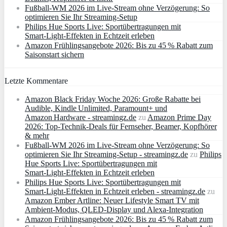
Fußball-WM 2026 im Live-Stream ohne Verzögerung: So
optimieren Sie Ihr Streaming-Setup
Philips Hue Sports Live: Sportübertragungen mit
Smart‑Light‑Effekten in Echtzeit erleben
Amazon Frühlingsangebote 2026: Bis zu 45 % Rabatt zum
Saisonstart sichern
Letzte Kommentare
Amazon Black Friday Woche 2026: Große Rabatte bei
Audible, Kindle Unlimited, Paramount+ und
Amazon Hardware - streamingz.de
zu
Amazon Prime Day
2026: Top-Technik-Deals für Fernseher, Beamer, Kopfhörer
& mehr
Fußball-WM 2026 im Live-Stream ohne Verzögerung: So
optimieren Sie Ihr Streaming-Setup - streamingz.de
zu
Philips
Hue Sports Live: Sportübertragungen mit
Smart‑Light‑Effekten in Echtzeit erleben
Philips Hue Sports Live: Sportübertragungen mit
Smart‑Light‑Effekten in Echtzeit erleben - streamingz.de
zu
Amazon Ember Artline: Neuer Lifestyle Smart TV mit
Ambient‑Modus, QLED‑Display und Alexa‑Integration
Amazon Frühlingsangebote 2026: Bis zu 45 % Rabatt zum