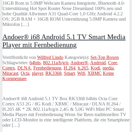
16GB Rom in 5.0MP Webcam Kamera Integrierte, Bluetooth 4.0-
Unterstützung Hot Spot Router Neue Dreamland 100% neu und
hohe Qualität Allwinner A31 Quad-Core 1,0 GHz Android 4.2.2
OS; 2GB RAM + 16GB ROM Unterstützung 5.0MP Kamera und
Mikrofon […]
Andoer® i68 Android 5.1 TV Smart Media
Player mit Fernbedienung
Veröffentlicht von
Wilfred Lindo
Kategorie(n):
Set-Top Boxen
Schlagwörter:
64bits
,
802.11a/b/g/n
,
Andoer®
,
Android
,
Core
,
Cortex
,
DLNA
,
Fernbedienung
,
H.264
,
h.265
,
Kodi
,
media
,
Miracast
,
Octa
,
player
,
RK3368
,
Smart
,
Wifi
,
XBMC
Keine
Kommentare
Andoer® i68 Android 5.1 TV Box RK3368 64bits Octa Core
Cortex A53 2G / 8G Kodi / XBMC / Miracast / DLNA H.264 /
H.265 4K * 2K 802.11a/b/g/n 2,4G & 5,0G WiFi Mini PC Smart
Media Player mit Fernbedienung Wenn Sie Ihren traditionellen TV
oder LCD-Monitor in eine intelligente Plattform, die ein Smartphone
oder […]