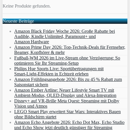
Keine Produkte gefunden.
Neueste Beiträge
Amazon Black Friday Woche 2026: Große Rabatte bei
Audible, Kindle Unlimited, Paramount+ und
Amazon Hardware
Amazon Prime Day 2026: Top-Technik-Deals für Fernseher,
Beamer, Kopfhörer & mehr
Fußball-WM 2026 im Live-Stream ohne Verzögerung: So
optimieren Sie Ihr Streaming-Setup
Philips Hue Sports Live: Sportübertragungen mit
Smart‑Light‑Effekten in Echtzeit erleben
Amazon Frühlingsangebote 2026: Bis zu 45 % Rabatt zum
Saisonstart sichern
Amazon Ember Artline: Neuer Lifestyle Smart TV mit
Ambient‑Modus, QLED‑Display und Alexa‑Integration
Disney+ auf VR-Brille Meta Quest: Streaming mit Dolby
Vision und Atmos
LEGO Smart Play erweitert Star Wars: Interaktives Bauen
ohne Bildschirm startet
Amazon Echo Angebote 2026: Echo Dot Max, Echo Studio
und Echo Show jetzt deutlich günstiger für Streaming