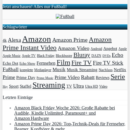
Jetzt anschauen! Alles nur Fußball!
Schlagwörter
Amazon
Amazon
Amazon Prime
Alexa
4k
Prime Instant Video
Amazon Video
Angebot
Apple
Android
Bluray
Echo
Apple Music
Apple TV
Blockbuster
DAZN
Black Friday
DVDs
Film
Fire TV
Fire TV Stick
Fernsehen
Echo Dot
Echo Show
Fußball
Musik
Musik Streaming
Netflix
Mediaplayer
Nachlass
komplette
Serie
Prime
Rabatt
Prime Video
Prime Day
Reviews
Prime Music
Streaming
Ultra
Sport
Staffel
TV
Ultra HD
Video
Sky
Letzten Einträge
Amazon Black Friday Woche 2026: Große Rabatte bei
Audible, Kindle Unlimited, Paramount+ und
Amazon Hardware
Amazon Prime Day 2026: Top-Technik-Deals für Fernseher,
Beamer, Kopfhörer & mehr