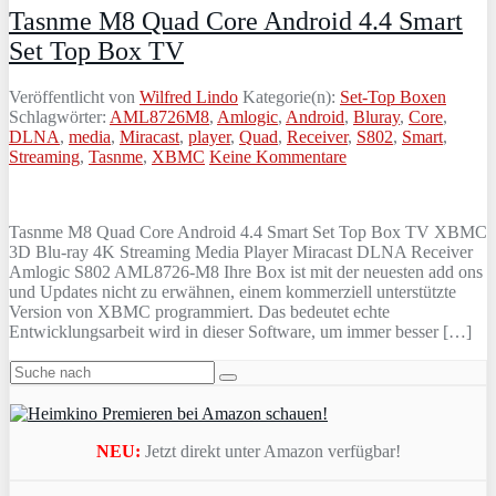
Tasnme M8 Quad Core Android 4.4 Smart
Set Top Box TV
Veröffentlicht von
Wilfred Lindo
Kategorie(n):
Set-Top Boxen
Schlagwörter:
AML8726M8
,
Amlogic
,
Android
,
Bluray
,
Core
,
DLNA
,
media
,
Miracast
,
player
,
Quad
,
Receiver
,
S802
,
Smart
,
Streaming
,
Tasnme
,
XBMC
Keine Kommentare
Tasnme M8 Quad Core Android 4.4 Smart Set Top Box TV XBMC
3D Blu-ray 4K Streaming Media Player Miracast DLNA Receiver
Amlogic S802 AML8726-M8 Ihre Box ist mit der neuesten add ons
und Updates nicht zu erwähnen, einem kommerziell unterstützte
Version von XBMC programmiert. Das bedeutet echte
Entwicklungsarbeit wird in dieser Software, um immer besser […]
NEU:
Jetzt direkt unter Amazon verfügbar!