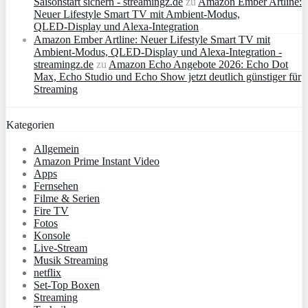
Saisonstart sichern - streamingz.de
zu
Amazon Ember Artline:
Neuer Lifestyle Smart TV mit Ambient‑Modus,
QLED‑Display und Alexa‑Integration
Amazon Ember Artline: Neuer Lifestyle Smart TV mit
Ambient‑Modus, QLED‑Display und Alexa‑Integration -
streamingz.de
zu
Amazon Echo Angebote 2026: Echo Dot
Max, Echo Studio und Echo Show jetzt deutlich günstiger für
Streaming
Kategorien
Allgemein
Amazon Prime Instant Video
Apps
Fernsehen
Filme & Serien
Fire TV
Fotos
Konsole
Live-Stream
Musik Streaming
netflix
Set-Top Boxen
Streaming