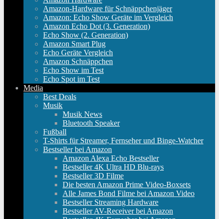
Amazon-Hardware für Schnäppchenjäger
Amazon: Echo Show Geräte im Vergleich
Amazon Echo Dot (3. Generation)
Echo Show (2. Generation)
Amazon Smart Plug
Echo Geräte Vergleich
Amazon Schnäppchen
Echo Show im Test
Echo Spot im Test
Media
Best Deals
Musik
Musik News
Bluetooth Speaker
Fußball
T-Shirts für Streamer, Fernseher und Binge-Watcher
Bestseller bei Amazon
Amazon Alexa Echo Bestseller
Bestseller 4K Ultra HD Blu-rays
Bestseller 3D Filme
Die besten Amazon Prime Video-Boxsets
Alle James Bond Filme bei Amazon Video
Bestseller Streaming Hardware
Bestseller AV-Receiver bei Amazon