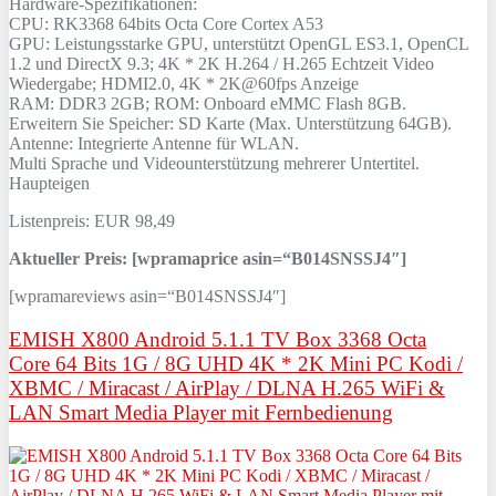
Hardware-Spezifikationen:
CPU: RK3368 64bits Octa Core Cortex A53
GPU: Leistungsstarke GPU, unterstützt OpenGL ES3.1, OpenCL
1.2 und DirectX 9.3; 4K * 2K H.264 / H.265 Echtzeit Video
Wiedergabe; HDMI2.0, 4K * 2K@60fps Anzeige
RAM: DDR3 2GB; ROM: Onboard eMMC Flash 8GB.
Erweitern Sie Speicher: SD Karte (Max. Unterstützung 64GB).
Antenne: Integrierte Antenne für WLAN.
Multi Sprache und Videounterstützung mehrerer Untertitel.
Haupteigen
Listenpreis: EUR 98,49
Aktueller Preis: [wpramaprice asin=“B014SNSSJ4″]
[wpramareviews asin=“B014SNSSJ4″]
EMISH X800 Android 5.1.1 TV Box 3368 Octa
Core 64 Bits 1G / 8G UHD 4K * 2K Mini PC Kodi /
XBMC / Miracast / AirPlay / DLNA H.265 WiFi &
LAN Smart Media Player mit Fernbedienung