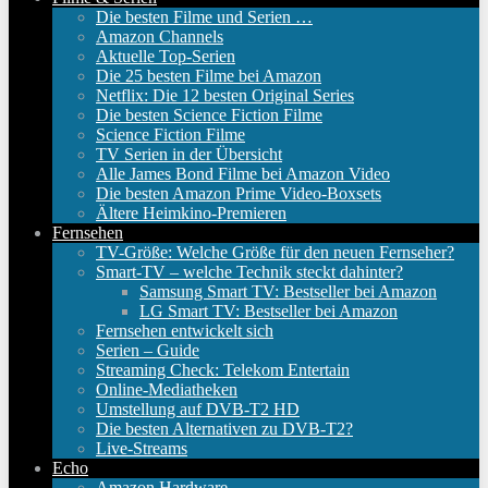
Die besten Filme und Serien …
Amazon Channels
Aktuelle Top-Serien
Die 25 besten Filme bei Amazon
Netflix: Die 12 besten Original Series
Die besten Science Fiction Filme
Science Fiction Filme
TV Serien in der Übersicht
Alle James Bond Filme bei Amazon Video
Die besten Amazon Prime Video-Boxsets
Ältere Heimkino-Premieren
Fernsehen
TV-Größe: Welche Größe für den neuen Fernseher?
Smart-TV – welche Technik steckt dahinter?
Samsung Smart TV: Bestseller bei Amazon
LG Smart TV: Bestseller bei Amazon
Fernsehen entwickelt sich
Serien – Guide
Streaming Check: Telekom Entertain
Online-Mediatheken
Umstellung auf DVB-T2 HD
Die besten Alternativen zu DVB-T2?
Live-Streams
Echo
Amazon Hardware