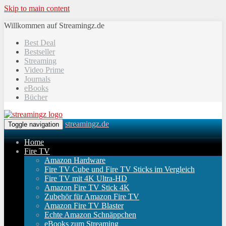
Skip to main content
Willkommen auf Streamingz.de
Best Deal
Bestseller
Streaming
Video Prime
Journals
eBooks
Bücher
streamingz.de
Toggle navigation
Home
Fire TV
Amazon Hardware
Fire TV Cube und Fire TV Sticks im Vergleich
Fire TV mit 4K Ultra-HD
Amazon Fire TV Stick 4K
Zubehör für Amazon Fire TV
Amazon Fire TV Blaster
Echte Amazon Schnäppchen
eBooks zum Streaming