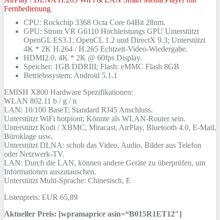
CPU: Rockchip 3368 Octa Core 64Bit 28nm.
GPU: Strom VR G6110 Hochleistungs GPU Unterstützt
OpenGL ES3.1, OpenCL 1.2 und DirectX 9.3; Unterstützt
4K * 2K H.264 / H.265 Echtzeit-Video-Wiedergabe.
HDMI2.0, 4K * 2K @ 60fps Display.
Speicher: 1GB DDRIII; Flash: eMMC Flash 8GB
Betriebssystem: Android 5.1.1
EMISH X800 Hardware Spezifikationen:
WLAN 802.11 b / g / n
LAN: 10/100 BaseT; Standard RJ45 Anschluss.
Unterstützt WiFi hotpiont; Könnte als WLAN-Router sein.
Unterstützt Kodi / XBMC, Miracast, AirPlay, Bluetooth 4.0, E-Mail,
Büroklage usw.
Unterstützt DLNA: schob das Video, Audio, Bilder aus Telefon
oder Netzwerk-TV.
LAN: Durch die LAN, können andere Geräte zu überprüfen, um
Informationen auszutauschen.
Unterstützt Multi-Sprache: Chinesisch, E
Listenpreis: EUR 65,89
Aktueller Preis: [wpramaprice asin=“B015R1ET12″]