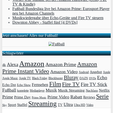
TV & Kindle)
Fußball Bundesliga live bei Amazon Prime: Eurosport Player
neu bei Amazon Channels
Musikwiedergabe über Echo-Geräte und Fire TV steuern
Downton Abbey - Staffel fünf [4 DVDs]
Jetzt anschauen! Alles nur Fußball!
Schlagwörter
Amazon
Amazon
Amazon Prime
Alexa
4k
Prime Instant Video
Amazon Video
Angebot
Apple
Android
Bluray
Echo
Apple Music
Apple TV
Blockbuster
DAZN
Black Friday
DVDs
Film
Fire TV
Fire TV Stick
Fernsehen
Echo Dot
Echo Show
Fußball
Musik
Musik Streaming
Netflix
Mediaplayer
Nachlass
komplette
Serie
Prime
Rabatt
Prime Video
Prime Day
Reviews
Prime Music
Streaming
Ultra
Sport
Staffel
TV
Ultra HD
Video
Sky