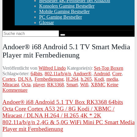
Bestseller 4K-Fernseher bei Amazon
Konsolen Gaming Bestseller
Mobile Gaming Bestseller
PC Gaming Bestseller
Glossar
Andoer® i68 Android 5.1 TV Smart Media
Player mit Fernbedienung
Veröffentlicht von
Wilfred Lindo
Kategorie(n):
Set-Top Boxen
Schlagwörter:
64bits
,
802.11a/b/g/n
,
Andoer®
,
Android
,
Core
,
Cortex
,
DLNA
,
Fernbedienung
,
H.264
,
h.265
,
Kodi
,
media
,
Miracast
,
Octa
,
player
,
RK3368
,
Smart
,
Wifi
,
XBMC
Keine
Kommentare
Andoer® i68 Android 5.1 TV Box RK3368 64bits
Octa Core Cortex A53 2G / 8G Kodi / XBMC /
Miracast / DLNA H.264 / H.265 4K * 2K
802.11a/b/g/n 2,4G & 5,0G WiFi Mini PC Smart Media
Player mit Fernbedienung