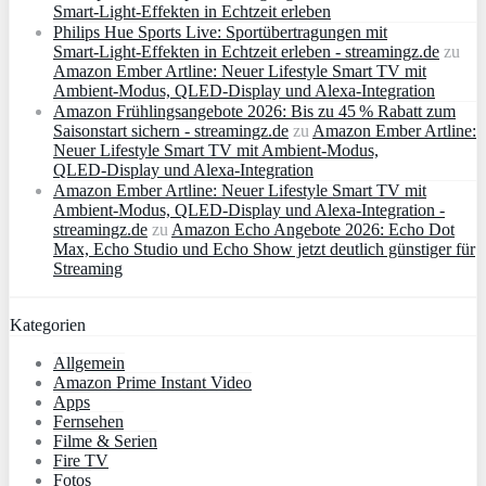
Smart‑Light‑Effekten in Echtzeit erleben
Philips Hue Sports Live: Sportübertragungen mit
Smart‑Light‑Effekten in Echtzeit erleben - streamingz.de
zu
Amazon Ember Artline: Neuer Lifestyle Smart TV mit
Ambient‑Modus, QLED‑Display und Alexa‑Integration
Amazon Frühlingsangebote 2026: Bis zu 45 % Rabatt zum
Saisonstart sichern - streamingz.de
zu
Amazon Ember Artline:
Neuer Lifestyle Smart TV mit Ambient‑Modus,
QLED‑Display und Alexa‑Integration
Amazon Ember Artline: Neuer Lifestyle Smart TV mit
Ambient‑Modus, QLED‑Display und Alexa‑Integration -
streamingz.de
zu
Amazon Echo Angebote 2026: Echo Dot
Max, Echo Studio und Echo Show jetzt deutlich günstiger für
Streaming
Kategorien
Allgemein
Amazon Prime Instant Video
Apps
Fernsehen
Filme & Serien
Fire TV
Fotos