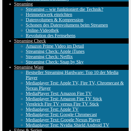
Streaming
Streaming – wie funktioniert die Technik?
Heimnetzwerk einrichten
Datenvolumen & Kompression
Schonen des Datenvolumens beim Streamen
Online-Videothek
Revolution des Fernsehens
Streaming Check
Amazon Prime Video im Detail
Streaming Check: Apple iTunes
Streaming Check: Netflix
Streaming Check: Snap by Sky
Streaming Ware
Bestseller Streaming Hardware: Top 10 der Media
Player
Mediaplayer Test: Apple TV, Fire TV, Chromecast &
Nexus Player
MediaPlayer Test: Amazon Fire TV
Mediaplayer Test: Amazon Fire TV Stick
Vergleich Fire TV versus Fire TV Stick
Mediaplayer Test: Apple TV
Mediaplayer Test: Google Chromecast
Mediaplayer Text: Google Nexus Player
Mediaplayer Test: Nvidia Shield Android TV
Filme & Serien