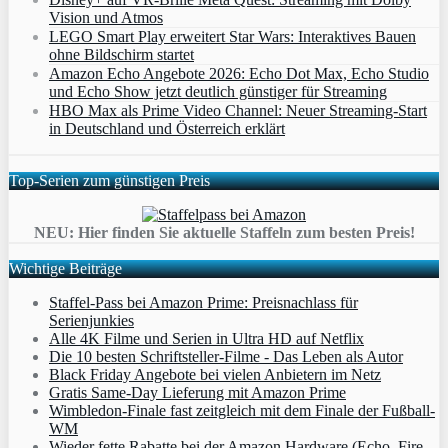
Vision und Atmos
LEGO Smart Play erweitert Star Wars: Interaktives Bauen
ohne Bildschirm startet
Amazon Echo Angebote 2026: Echo Dot Max, Echo Studio
und Echo Show jetzt deutlich günstiger für Streaming
HBO Max als Prime Video Channel: Neuer Streaming‑Start
in Deutschland und Österreich erklärt
Top-Serien zum günstigen Preis
NEU: Hier finden Sie aktuelle Staffeln zum besten Preis!
Wichtige Beiträge
Staffel-Pass bei Amazon Prime: Preisnachlass für
Serienjunkies
Alle 4K Filme und Serien in Ultra HD auf Netflix
Die 10 besten Schriftsteller-Filme - Das Leben als Autor
Black Friday Angebote bei vielen Anbietern im Netz
Gratis Same-Day Lieferung mit Amazon Prime
Wimbledon-Finale fast zeitgleich mit dem Finale der Fußball-
WM
Wieder fette Rabatte bei der Amazon Hardware (Echo, Fire