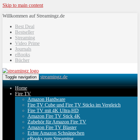
Skip to main content
Willkommen auf Streamingz.de
Best Deal
Bestseller
Streaming
Video Prime
Journals
eBooks
Bücher
streamingz.de
Toggle navigation
Home
Fire TV
Amazon Hardware
Fire TV Cube und Fire TV Sticks im Vergleich
Fire TV mit 4K Ultra-HD
Amazon Fire TV Stick 4K
Zubehör für Amazon Fire TV
Amazon Fire TV Blaster
Echte Amazon Schnäppchen
eBooks zum Streaming