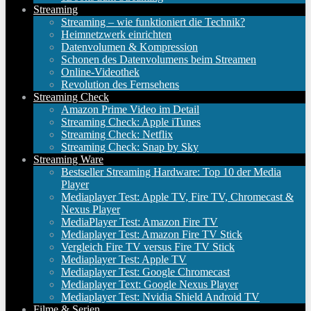
Streaming
Streaming – wie funktioniert die Technik?
Heimnetzwerk einrichten
Datenvolumen & Kompression
Schonen des Datenvolumens beim Streamen
Online-Videothek
Revolution des Fernsehens
Streaming Check
Amazon Prime Video im Detail
Streaming Check: Apple iTunes
Streaming Check: Netflix
Streaming Check: Snap by Sky
Streaming Ware
Bestseller Streaming Hardware: Top 10 der Media
Player
Mediaplayer Test: Apple TV, Fire TV, Chromecast &
Nexus Player
MediaPlayer Test: Amazon Fire TV
Mediaplayer Test: Amazon Fire TV Stick
Vergleich Fire TV versus Fire TV Stick
Mediaplayer Test: Apple TV
Mediaplayer Test: Google Chromecast
Mediaplayer Text: Google Nexus Player
Mediaplayer Test: Nvidia Shield Android TV
Filme & Serien