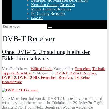
Bestseller 4K-Fernseher bei Amazon
Konsolen Gaming Bestseller
Mobile Gaming Bestseller
PC Gaming Bestseller
Glossar
DVB-T Receiver
Ohne DVB-T2 Umstellung bleibt der
Bildschirm schwarz
Veröffentlicht von
Wilfred Lindo
Kategorie(n):
Fernsehen
,
Technik
,
Tipps & Ratschläge
Schlagwörter:
DVB-T
,
DVB-T Receiver
,
DVB-T2
,
DVB-T2 HD
,
Fernsehen
,
Receiver
,
TV
Keine
Kommentare
Viele Menschen sind von der DVB-T2 Umstellung betroffen und
wissen es möglicherweise nicht. Pünktlich am 29. März 2017 geht
das alte DVB-T vom Netz. Bereits seit Wochen werben die