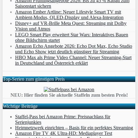
Amazon Frühlingsangebote 2026: Bis zu 45 % Rabatt zum
Saisonstart sichern
Amazon Ember Artline: Neuer Lifestyle Smart TV mit
Ambient‑Modus, QLED‑Display und Alexa‑Integration
Disney+ auf VR-Brille Meta Quest: Streaming mit Dolby
Vision und Atmos
LEGO Smart Play erweitert Star Wars: Interaktives Bauen
ohne Bildschirm startet
Amazon Echo Angebote 2026: Echo Dot Max, Echo Studio
und Echo Show jetzt deutlich günstiger für Streaming
HBO Max als Prime Video Channel: Neuer Streaming‑Start
in Deutschland und Österreich erklärt
Top-Serien zum günstigen Preis
NEU: Hier finden Sie aktuelle Staffeln zum besten Preis!
Wichtige Beiträge
Staffel-Pass bei Amazon Prime: Preisnachlass für
Serienjunkies
Heimnetzwerk einrichten – Basis für ein perfektes Streaming
Amazon Fire TV 4K Ultra-HD: Mediaplayer Test