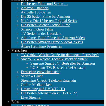
Die besten Filme und Serien …
Amazon Channels
Aktuelle Top-Serien
Die 25 besten Filme bei Amazon
Netflix: Die 12 besten Original Series
Die besten Science Fiction Filme
Science Fiction Filme
TV Serien in der Übersicht
Alle James Bond Filme bei Amazon Video
Die besten Amazon Prime Video-Boxsets
Ältere Heimkino-Premieren
Fernsehen
TV-Größe: Welche Größe für den neuen Fernseher?
Smart-TV – welche Technik steckt dahinter?
Samsung Smart TV: Bestseller bei Amazon
LG Smart TV: Bestseller bei Amazon
Fernsehen entwickelt sich
Serien – Guide
Streaming Check: Telekom Entertain
Online-Mediatheken
Umstellung auf DVB-T2 HD
Die besten Alternativen zu DVB-T2?
Live-Streams
Echo
Amazon Hardware