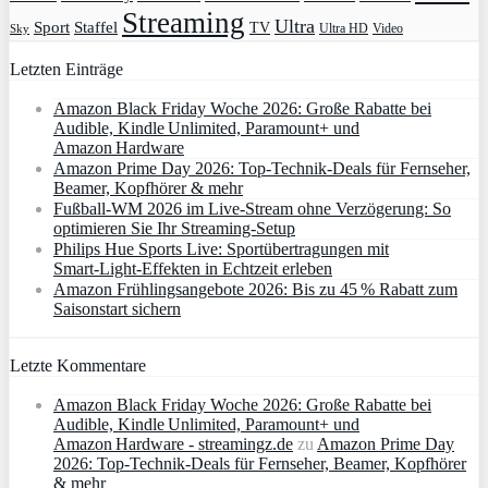
Streaming
Ultra
Sport
Staffel
TV
Ultra HD
Video
Sky
Letzten Einträge
Amazon Black Friday Woche 2026: Große Rabatte bei
Audible, Kindle Unlimited, Paramount+ und
Amazon Hardware
Amazon Prime Day 2026: Top-Technik-Deals für Fernseher,
Beamer, Kopfhörer & mehr
Fußball-WM 2026 im Live-Stream ohne Verzögerung: So
optimieren Sie Ihr Streaming-Setup
Philips Hue Sports Live: Sportübertragungen mit
Smart‑Light‑Effekten in Echtzeit erleben
Amazon Frühlingsangebote 2026: Bis zu 45 % Rabatt zum
Saisonstart sichern
Letzte Kommentare
Amazon Black Friday Woche 2026: Große Rabatte bei
Audible, Kindle Unlimited, Paramount+ und
Amazon Hardware - streamingz.de
zu
Amazon Prime Day
2026: Top-Technik-Deals für Fernseher, Beamer, Kopfhörer
& mehr