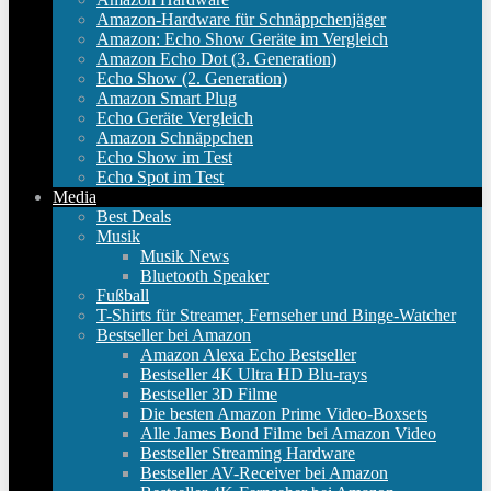
Amazon-Hardware für Schnäppchenjäger
Amazon: Echo Show Geräte im Vergleich
Amazon Echo Dot (3. Generation)
Echo Show (2. Generation)
Amazon Smart Plug
Echo Geräte Vergleich
Amazon Schnäppchen
Echo Show im Test
Echo Spot im Test
Media
Best Deals
Musik
Musik News
Bluetooth Speaker
Fußball
T-Shirts für Streamer, Fernseher und Binge-Watcher
Bestseller bei Amazon
Amazon Alexa Echo Bestseller
Bestseller 4K Ultra HD Blu-rays
Bestseller 3D Filme
Die besten Amazon Prime Video-Boxsets
Alle James Bond Filme bei Amazon Video
Bestseller Streaming Hardware
Bestseller AV-Receiver bei Amazon