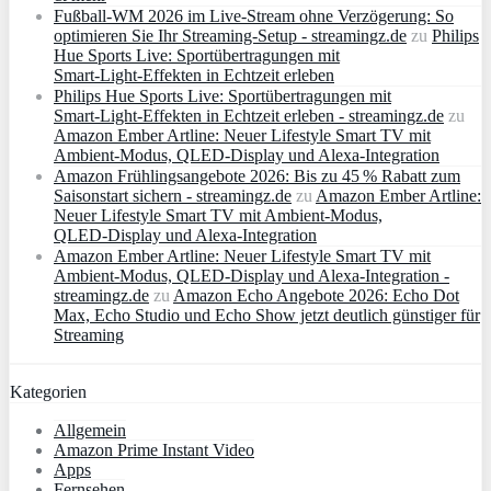
Fußball-WM 2026 im Live-Stream ohne Verzögerung: So
optimieren Sie Ihr Streaming-Setup - streamingz.de
zu
Philips
Hue Sports Live: Sportübertragungen mit
Smart‑Light‑Effekten in Echtzeit erleben
Philips Hue Sports Live: Sportübertragungen mit
Smart‑Light‑Effekten in Echtzeit erleben - streamingz.de
zu
Amazon Ember Artline: Neuer Lifestyle Smart TV mit
Ambient‑Modus, QLED‑Display und Alexa‑Integration
Amazon Frühlingsangebote 2026: Bis zu 45 % Rabatt zum
Saisonstart sichern - streamingz.de
zu
Amazon Ember Artline:
Neuer Lifestyle Smart TV mit Ambient‑Modus,
QLED‑Display und Alexa‑Integration
Amazon Ember Artline: Neuer Lifestyle Smart TV mit
Ambient‑Modus, QLED‑Display und Alexa‑Integration -
streamingz.de
zu
Amazon Echo Angebote 2026: Echo Dot
Max, Echo Studio und Echo Show jetzt deutlich günstiger für
Streaming
Kategorien
Allgemein
Amazon Prime Instant Video
Apps
Fernsehen