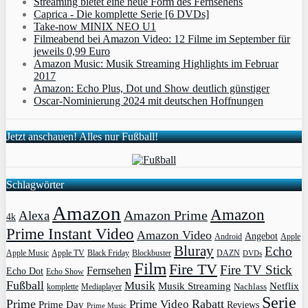
Streaming bietet eine neue Form des Fernsehens
Caprica - Die komplette Serie [6 DVDs]
Take-now MINIX NEO U1
Filmeabend bei Amazon Video: 12 Filme im September für
jeweils 0,99 Euro
Amazon Music: Musik Streaming Highlights im Februar
2017
Amazon: Echo Plus, Dot und Show deutlich günstiger
Oscar-Nominierung 2024 mit deutschen Hoffnungen
Jetzt anschauen! Alles nur Fußball!
Schlagwörter
Amazon
Amazon
Amazon Prime
Alexa
4k
Prime Instant Video
Amazon Video
Angebot
Apple
Android
Bluray
Echo
Apple Music
Apple TV
Blockbuster
DAZN
Black Friday
DVDs
Film
Fire TV
Fire TV Stick
Fernsehen
Echo Dot
Echo Show
Fußball
Musik
Musik Streaming
Netflix
Mediaplayer
Nachlass
komplette
Serie
Prime
Rabatt
Prime Video
Prime Day
Reviews
Prime Music