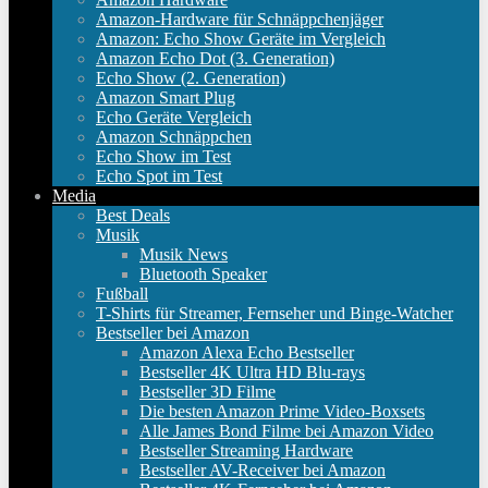
Amazon-Hardware für Schnäppchenjäger
Amazon: Echo Show Geräte im Vergleich
Amazon Echo Dot (3. Generation)
Echo Show (2. Generation)
Amazon Smart Plug
Echo Geräte Vergleich
Amazon Schnäppchen
Echo Show im Test
Echo Spot im Test
Media
Best Deals
Musik
Musik News
Bluetooth Speaker
Fußball
T-Shirts für Streamer, Fernseher und Binge-Watcher
Bestseller bei Amazon
Amazon Alexa Echo Bestseller
Bestseller 4K Ultra HD Blu-rays
Bestseller 3D Filme
Die besten Amazon Prime Video-Boxsets
Alle James Bond Filme bei Amazon Video
Bestseller Streaming Hardware
Bestseller AV-Receiver bei Amazon