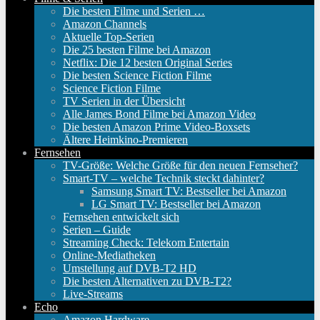
Die besten Filme und Serien …
Amazon Channels
Aktuelle Top-Serien
Die 25 besten Filme bei Amazon
Netflix: Die 12 besten Original Series
Die besten Science Fiction Filme
Science Fiction Filme
TV Serien in der Übersicht
Alle James Bond Filme bei Amazon Video
Die besten Amazon Prime Video-Boxsets
Ältere Heimkino-Premieren
Fernsehen
TV-Größe: Welche Größe für den neuen Fernseher?
Smart-TV – welche Technik steckt dahinter?
Samsung Smart TV: Bestseller bei Amazon
LG Smart TV: Bestseller bei Amazon
Fernsehen entwickelt sich
Serien – Guide
Streaming Check: Telekom Entertain
Online-Mediatheken
Umstellung auf DVB-T2 HD
Die besten Alternativen zu DVB-T2?
Live-Streams
Echo
Amazon Hardware