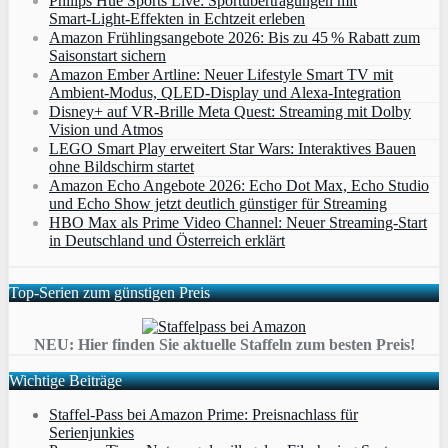
Philips Hue Sports Live: Sportübertragungen mit
Smart‑Light‑Effekten in Echtzeit erleben
Amazon Frühlingsangebote 2026: Bis zu 45 % Rabatt zum
Saisonstart sichern
Amazon Ember Artline: Neuer Lifestyle Smart TV mit
Ambient‑Modus, QLED‑Display und Alexa‑Integration
Disney+ auf VR-Brille Meta Quest: Streaming mit Dolby
Vision und Atmos
LEGO Smart Play erweitert Star Wars: Interaktives Bauen
ohne Bildschirm startet
Amazon Echo Angebote 2026: Echo Dot Max, Echo Studio
und Echo Show jetzt deutlich günstiger für Streaming
HBO Max als Prime Video Channel: Neuer Streaming‑Start
in Deutschland und Österreich erklärt
Top-Serien zum günstigen Preis
NEU: Hier finden Sie aktuelle Staffeln zum besten Preis!
Wichtige Beiträge
Staffel-Pass bei Amazon Prime: Preisnachlass für
Serienjunkies