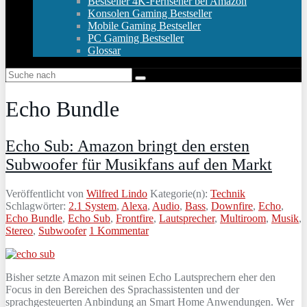
Bestseller 4K-Fernseher bei Amazon
Konsolen Gaming Bestseller
Mobile Gaming Bestseller
PC Gaming Bestseller
Glossar
Echo Bundle
Echo Sub: Amazon bringt den ersten
Subwoofer für Musikfans auf den Markt
Veröffentlicht von
Wilfred Lindo
Kategorie(n):
Technik
Schlagwörter:
2.1 System
,
Alexa
,
Audio
,
Bass
,
Downfire
,
Echo
,
Echo Bundle
,
Echo Sub
,
Frontfire
,
Lautsprecher
,
Multiroom
,
Musik
,
Stereo
,
Subwoofer
1 Kommentar
Bisher setzte Amazon mit seinen Echo Lautsprechern eher den
Focus in den Bereichen des Sprachassistenten und der
sprachgesteuerten Anbindung an Smart Home Anwendungen. Wer