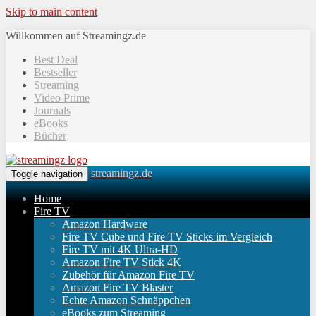
Skip to main content
Willkommen auf Streamingz.de
Best Deal
Bestseller
Streaming
Video Prime
Journals
eBooks
Bücher
streamingz.de
Toggle navigation
Home
Fire TV
Amazon Hardware
Fire TV Cube und Fire TV Sticks im Vergleich
Fire TV mit 4K Ultra-HD
Amazon Fire TV Stick 4K
Zubehör für Amazon Fire TV
Amazon Fire TV Blaster
Echte Amazon Schnäppchen
eBooks zum Streaming