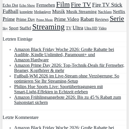
Film
Fire TV
Fire TV Stick
Fernsehen
Echo Dot
Echo Show
Fußball
Musik
Musik Streaming
Netflix
Mediaplayer
Nachlass
komplette
Serie
Prime
Rabatt
Prime Video
Prime Day
Reviews
Prime Music
Streaming
Ultra
Sport
Staffel
TV
Ultra HD
Video
Sky
Letzten Einträge
Amazon Black Friday Woche 2026: Große Rabatte bei
Audible, Kindle Unlimited, Paramount+ und
Amazon Hardware
Amazon Prime Day 2026: Top-Technik-Deals für Fernseher,
Beamer, Kopfhörer & mehr
Fußball-WM 2026 im Live-Stream ohne Verzögerung: So
optimieren Sie Ihr Streaming-Setup
Philips Hue Sports Live: Sportübertragungen mit
Smart‑Light‑Effekten in Echtzeit erleben
Amazon Frühlingsangebote 2026: Bis zu 45 % Rabatt zum
Saisonstart sichern
Letzte Kommentare
Amazon Black Friday Woche 2026: Große Rabatte bei