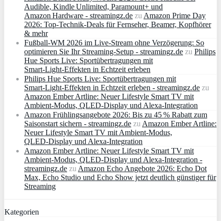
Audible, Kindle Unlimited, Paramount+ und
Amazon Hardware - streamingz.de
zu
Amazon Prime Day
2026: Top-Technik-Deals für Fernseher, Beamer, Kopfhörer
& mehr
Fußball-WM 2026 im Live-Stream ohne Verzögerung: So
optimieren Sie Ihr Streaming-Setup - streamingz.de
zu
Philips
Hue Sports Live: Sportübertragungen mit
Smart‑Light‑Effekten in Echtzeit erleben
Philips Hue Sports Live: Sportübertragungen mit
Smart‑Light‑Effekten in Echtzeit erleben - streamingz.de
zu
Amazon Ember Artline: Neuer Lifestyle Smart TV mit
Ambient‑Modus, QLED‑Display und Alexa‑Integration
Amazon Frühlingsangebote 2026: Bis zu 45 % Rabatt zum
Saisonstart sichern - streamingz.de
zu
Amazon Ember Artline:
Neuer Lifestyle Smart TV mit Ambient‑Modus,
QLED‑Display und Alexa‑Integration
Amazon Ember Artline: Neuer Lifestyle Smart TV mit
Ambient‑Modus, QLED‑Display und Alexa‑Integration -
streamingz.de
zu
Amazon Echo Angebote 2026: Echo Dot
Max, Echo Studio und Echo Show jetzt deutlich günstiger für
Streaming
Kategorien