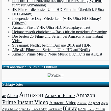
Popcorn Time: Nutzung des illegalen Filesharing Systems
führt zur Abmahnung
4K Filme – die besten Ultra HD Filme im Überblick (Ultra
HD Blu-ray)
Independence Day: Wiederkehr (+ 4K Ultra HD-Bluray)
[Blu-ray]
Amazon Fire TV 4K Ultra-HD: Mediaplayer Test
Heimnetzwerk einrichten – Basis für ein perfektes Streaming
Die besten 25 Filme und Serien bei Amazon Prime Instant
Video
Streaming: Netflix beginnt Anfang 2016 mit HDR
Alle 4K Filme und Serien in Ultra HD auf Netflix
Amazon Prime Music: Neue Musik Highlights im August
Jetzt anschauen! Alles nur Fußball!
Schlagwörter
Amazon
Amazon
Amazon Prime
Alexa
4k
Prime Instant Video
Amazon Video
Angebot
Apple
Android
Bluray
Echo
Apple Music
Apple TV
Blockbuster
DAZN
Black Friday
DVDs