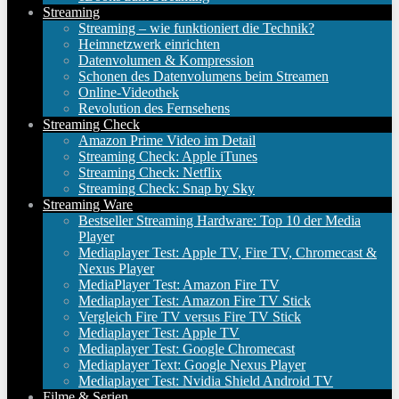
Streaming
Streaming – wie funktioniert die Technik?
Heimnetzwerk einrichten
Datenvolumen & Kompression
Schonen des Datenvolumens beim Streamen
Online-Videothek
Revolution des Fernsehens
Streaming Check
Amazon Prime Video im Detail
Streaming Check: Apple iTunes
Streaming Check: Netflix
Streaming Check: Snap by Sky
Streaming Ware
Bestseller Streaming Hardware: Top 10 der Media
Player
Mediaplayer Test: Apple TV, Fire TV, Chromecast &
Nexus Player
MediaPlayer Test: Amazon Fire TV
Mediaplayer Test: Amazon Fire TV Stick
Vergleich Fire TV versus Fire TV Stick
Mediaplayer Test: Apple TV
Mediaplayer Test: Google Chromecast
Mediaplayer Text: Google Nexus Player
Mediaplayer Test: Nvidia Shield Android TV
Filme & Serien