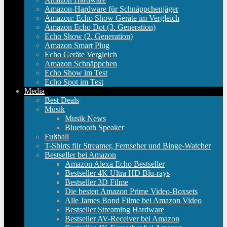
Amazon-Hardware für Schnäppchenjäger
Amazon: Echo Show Geräte im Vergleich
Amazon Echo Dot (3. Generation)
Echo Show (2. Generation)
Amazon Smart Plug
Echo Geräte Vergleich
Amazon Schnäppchen
Echo Show im Test
Echo Spot im Test
Media
Best Deals
Musik
Musik News
Bluetooth Speaker
Fußball
T-Shirts für Streamer, Fernseher und Binge-Watcher
Bestseller bei Amazon
Amazon Alexa Echo Bestseller
Bestseller 4K Ultra HD Blu-rays
Bestseller 3D Filme
Die besten Amazon Prime Video-Boxsets
Alle James Bond Filme bei Amazon Video
Bestseller Streaming Hardware
Bestseller AV-Receiver bei Amazon