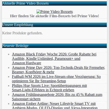
Aktuelle Prime Video Boxsets
Hier finden Sie aktuelle Film-Boxsets bei Prime Video!
Unsere Empfehlung
Keine Produkte gefunden.
Neueste Beiträge
Amazon Black Friday Woche 2026: Große Rabatte bei
Audible, Kindle Unlimited, Paramount+ und
Amazon Hardware
Amazon Prime Day 2026: Top-Technik-Deals für Fernseher,
Beamer, Kopfhörer & mehr
Fußball-WM 2026 im Live-Stream ohne Verzögerung: So
optimieren Sie Ihr Streaming-Setup
Philips Hue Sports Live: Sportübertragungen mit
Smart‑Light‑Effekten in Echtzeit erleben
Amazon Frühlingsangebote 2026: Bis zu 45 % Rabatt zum
Saisonstart sichern
Amazon Ember Artline: Neuer Lifestyle Smart TV mit
Ambient‑Modus, QLED‑Display und Alexa‑Integration