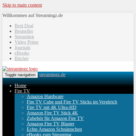
Skip to main content
Willkommen auf Streamingz.de
Best Deal
Bestseller
Streaming
Video Prime
Journals
eBooks
Bücher
streamingz.de
Toggle navigation
Home
Fire TV
Amazon Hardware
Fire TV Cube und Fire TV Sticks im Vergleich
Fire TV mit 4K Ultra-HD
Amazon Fire TV Stick 4K
Zubehör für Amazon Fire TV
Amazon Fire TV Blaster
Echte Amazon Schnäppchen
eBooks zum Streaming