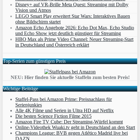
Disney+ auf VR-Brille Meta Quest: Streaming mit Dolby
Vision und Atmos
LEGO Smart Play erweitert Star Wars: Interaktives Bauen
ohne Bildschirm startet
Amazon Echo Angebote 2026: Echo Dot Max, Echo Studio
und Echo Show jetzt deutlich günstiger für Streaming
HBO Max als Prime Video Channel: Neuer Streaming‑Start
in Deutschland und Österreich erklärt
Top-Serien zum günstigen Preis
NEU: Hier finden Sie aktuelle Staffeln zum besten Preis!
Wichtige Beiträge
Staffel-Pass bei Amazon Prime: Preisnachlass für
Serienjunkies
Alle 4K Filme und Serien in Ultra HD auf Netflix
Die besten Science Fiction Filme 2015
Amazon Fire TV Cube: Der Streaming-Würfel kommt
Online-Videothek Wuaki.tv geht in Deutschland an den Start
Champions League: BVB gegen Atlético Madrid live bei
DAZN