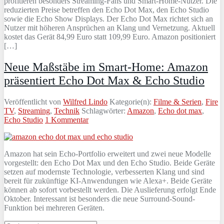
profitieren besonders Streaming‑Fans und Smart‑Home‑Nutzer. Die
reduzierten Preise betreffen den Echo Dot Max, den Echo Studio
sowie die Echo Show Displays. Der Echo Dot Max richtet sich an
Nutzer mit höheren Ansprüchen an Klang und Vernetzung. Aktuell
kostet das Gerät 84,99 Euro statt 109,99 Euro. Amazon positioniert
[…]
Neue Maßstäbe im Smart-Home: Amazon
präsentiert Echo Dot Max & Echo Studio
Veröffentlicht von
Wilfred Lindo
Kategorie(n):
Filme & Serien
,
Fire
TV
,
Streaming
,
Technik
Schlagwörter:
Amazon
,
Echo dot max
,
Echo Studio
1 Kommentar
Amazon hat sein Echo-Portfolio erweitert und zwei neue Modelle
vorgestellt: den Echo Dot Max und den Echo Studio. Beide Geräte
setzen auf modernste Technologie, verbesserten Klang und sind
bereit für zukünftige KI-Anwendungen wie Alexa+. Beide Geräte
können ab sofort vorbestellt werden. Die Auslieferung erfolgt Ende
Oktober. Interessant ist besonders die neue Surround-Sound-
Funktion bei mehreren Geräten.