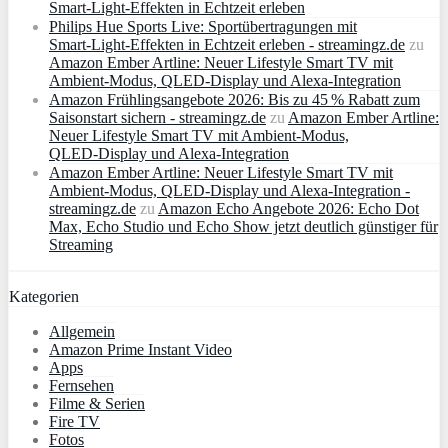
Smart‑Light‑Effekten in Echtzeit erleben
Philips Hue Sports Live: Sportübertragungen mit
Smart‑Light‑Effekten in Echtzeit erleben - streamingz.de
zu
Amazon Ember Artline: Neuer Lifestyle Smart TV mit
Ambient‑Modus, QLED‑Display und Alexa‑Integration
Amazon Frühlingsangebote 2026: Bis zu 45 % Rabatt zum
Saisonstart sichern - streamingz.de
zu
Amazon Ember Artline:
Neuer Lifestyle Smart TV mit Ambient‑Modus,
QLED‑Display und Alexa‑Integration
Amazon Ember Artline: Neuer Lifestyle Smart TV mit
Ambient‑Modus, QLED‑Display und Alexa‑Integration -
streamingz.de
zu
Amazon Echo Angebote 2026: Echo Dot
Max, Echo Studio und Echo Show jetzt deutlich günstiger für
Streaming
Kategorien
Allgemein
Amazon Prime Instant Video
Apps
Fernsehen
Filme & Serien
Fire TV
Fotos