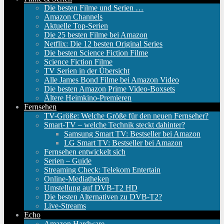
Die besten Filme und Serien …
Amazon Channels
Aktuelle Top-Serien
Die 25 besten Filme bei Amazon
Netflix: Die 12 besten Original Series
Die besten Science Fiction Filme
Science Fiction Filme
TV Serien in der Übersicht
Alle James Bond Filme bei Amazon Video
Die besten Amazon Prime Video-Boxsets
Ältere Heimkino-Premieren
Fernsehen
TV-Größe: Welche Größe für den neuen Fernseher?
Smart-TV – welche Technik steckt dahinter?
Samsung Smart TV: Bestseller bei Amazon
LG Smart TV: Bestseller bei Amazon
Fernsehen entwickelt sich
Serien – Guide
Streaming Check: Telekom Entertain
Online-Mediatheken
Umstellung auf DVB-T2 HD
Die besten Alternativen zu DVB-T2?
Live-Streams
Echo
Amazon Hardware