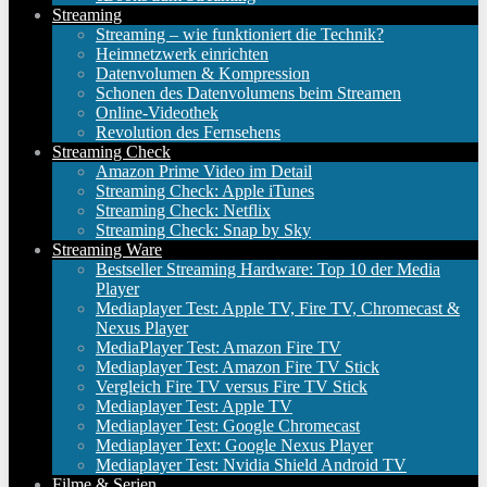
Streaming
Streaming – wie funktioniert die Technik?
Heimnetzwerk einrichten
Datenvolumen & Kompression
Schonen des Datenvolumens beim Streamen
Online-Videothek
Revolution des Fernsehens
Streaming Check
Amazon Prime Video im Detail
Streaming Check: Apple iTunes
Streaming Check: Netflix
Streaming Check: Snap by Sky
Streaming Ware
Bestseller Streaming Hardware: Top 10 der Media
Player
Mediaplayer Test: Apple TV, Fire TV, Chromecast &
Nexus Player
MediaPlayer Test: Amazon Fire TV
Mediaplayer Test: Amazon Fire TV Stick
Vergleich Fire TV versus Fire TV Stick
Mediaplayer Test: Apple TV
Mediaplayer Test: Google Chromecast
Mediaplayer Text: Google Nexus Player
Mediaplayer Test: Nvidia Shield Android TV
Filme & Serien