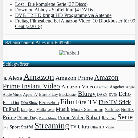
Lost - Die komplette Serie (37 Discs)
Downton Abbey - Staffel fünf [4 DVDs]
DVB-T2 HD bringt HD-Programme via Antenne
Freitag Filmeabend bei Amazon Video: 10 Blockbuster für 99
Cent (2/2018)
Jetzt anschauen! Alles nur Fußball!
Schlagwörter
Amazon
Amazon
Amazon Prime
Alexa
4k
Prime Instant Video
Amazon Video
Angebot
Apple
Android
Bluray
Echo
Apple Music
Apple TV
Blockbuster
DAZN
Black Friday
DVDs
Film
Fire TV
Fire TV Stick
Fernsehen
Echo Dot
Echo Show
Fußball
Musik
Musik Streaming
Netflix
Mediaplayer
Nachlass
komplette
Serie
Prime
Rabatt
Prime Video
Prime Day
Reviews
Prime Music
Streaming
Ultra
Sport
Staffel
TV
Ultra HD
Video
Sky