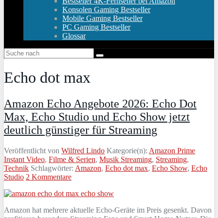
Bestseller 4K-Fernseher bei Amazon
Konsolen Gaming Bestseller
Mobile Gaming Bestseller
PC Gaming Bestseller
Glossar
Echo dot max
Amazon Echo Angebote 2026: Echo Dot
Max, Echo Studio und Echo Show jetzt
deutlich günstiger für Streaming
Veröffentlicht von
Wilfred Lindo
Kategorie(n):
Amazon Prime
Instant Video
,
Filme & Serien
,
Musik Streaming
,
Streaming
,
Technik
Schlagwörter:
Amazon
,
Echo dot max
,
Echo Show
,
Echo
Studio
2 Kommentare
Amazon hat mehrere aktuelle Echo‑Geräte im Preis gesenkt. Davon