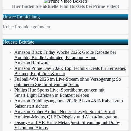
Hier finden Sie aktuelle Film-Boxsets bei Prime Video!
Unsere Empfehlung
Keine Produkte gefunden.
Neueste Beiträge
Amazon Black Friday Woche 2026: Große Rabatte bei
Audible, Kindle Unlimited, Paramount+ und
Amazon Hardware
Amazon Prime Day 2026: Top-Technik-Deals für Fernseher,
Beamer, Kopfhörer & mehr
Fußball-WM 2026 im Live-Stream ohne Verzögerung: So
optimieren Sie Ihr Streaming-Setup
Philips Hue Sports Live: Sportübertragungen mit
Smart‑Light‑Effekten in Echtzeit erleben
Amazon Frühlingsangebote 2026: Bis zu 45 % Rabatt zum
Saisonstart sichern
Amazon Ember Artline: Neuer Lifestyle Smart TV mit
Ambient‑Modus, QLED‑Display und Alexa‑Integration
Disney+ auf VR-Brille Meta Quest: Streaming mit Dolby
Vision und Atmos