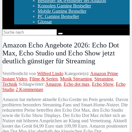
Bestseller 4K-Fernseher bei Amazon
Konsolen Gaming Bestseller
Mobile Gaming Bestseller
PC Gaming Bestseller
Glossar
Amazon Echo Angebote 2026: Echo Dot
Max, Echo Studio und Echo Show jetzt
deutlich günstiger für Streaming
Veröffentlicht von
Wilfred Lindo
Kategorie(n):
Amazon Prime
Instant Video
,
Filme & Serien
,
Musik Streaming
,
Streaming
,
Technik
Schlagwörter:
Amazon
,
Echo dot max
,
Echo Show
,
Echo
Studio
2 Kommentare
Amazon hat mehrere aktuelle Echo‑Geräte im Preis gesenkt. Davon
profitieren besonders Streaming‑Fans und Smart‑Home‑Nutzer. Die
reduzierten Preise betreffen den Echo Dot Max, den Echo Studio
sowie die Echo Show Displays. Der Echo Dot Max richtet sich an
Nutzer mit höheren Ansprüchen an Klang und Vernetzung. Aktuell
kostet das Gerät 84,99 Euro statt 109,99 Euro. Amazon positioniert
den Dot Max klar oberhalb des klassischen Echo Dot.