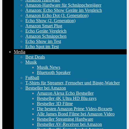
Amazon-Hardware für Schnäppchenjäger
Amazon: Echo Show Geräte im Vergleich
Amazon Echo Dot (3. Generation)
Echo Show (2. Generation)
Amazon Smart Plug
Echo Geräte Vergleich
Amazon Schnäppchen
Echo Show im Test
Echo Spot im Test
Media
Best Deals
Musik
Musik News
Bluetooth Speaker
Fußball
T-Shirts für Streamer, Fernseher und Binge-Watcher
Bestseller bei Amazon
Amazon Alexa Echo Bestseller
Bestseller 4K Ultra HD Blu-rays
Bestseller 3D Filme
Die besten Amazon Prime Video-Boxsets
Alle James Bond Filme bei Amazon Video
Bestseller Streaming Hardware
Bestseller AV-Receiver bei Amazon