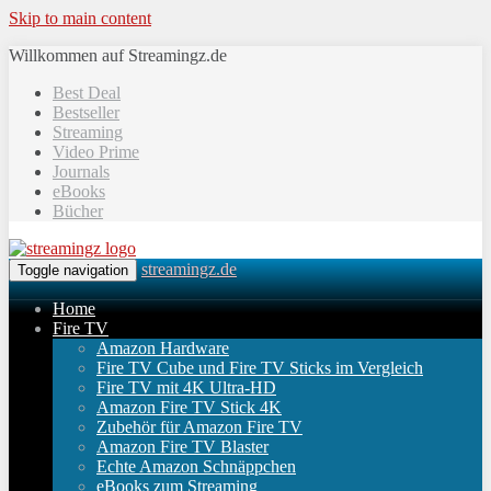
Skip to main content
Willkommen auf Streamingz.de
Best Deal
Bestseller
Streaming
Video Prime
Journals
eBooks
Bücher
streamingz.de
Toggle navigation
Home
Fire TV
Amazon Hardware
Fire TV Cube und Fire TV Sticks im Vergleich
Fire TV mit 4K Ultra-HD
Amazon Fire TV Stick 4K
Zubehör für Amazon Fire TV
Amazon Fire TV Blaster
Echte Amazon Schnäppchen
eBooks zum Streaming