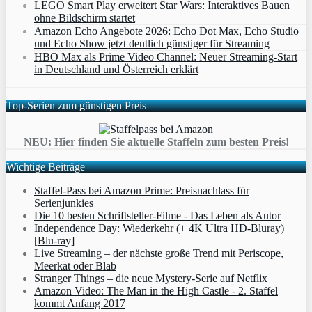
LEGO Smart Play erweitert Star Wars: Interaktives Bauen
ohne Bildschirm startet
Amazon Echo Angebote 2026: Echo Dot Max, Echo Studio
und Echo Show jetzt deutlich günstiger für Streaming
HBO Max als Prime Video Channel: Neuer Streaming‑Start
in Deutschland und Österreich erklärt
Top-Serien zum günstigen Preis
NEU: Hier finden Sie aktuelle Staffeln zum besten Preis!
Wichtige Beiträge
Staffel-Pass bei Amazon Prime: Preisnachlass für
Serienjunkies
Die 10 besten Schriftsteller-Filme - Das Leben als Autor
Independence Day: Wiederkehr (+ 4K Ultra HD-Bluray)
[Blu-ray]
Live Streaming – der nächste große Trend mit Periscope,
Meerkat oder Blab
Stranger Things – die neue Mystery-Serie auf Netflix
Amazon Video: The Man in the High Castle - 2. Staffel
kommt Anfang 2017