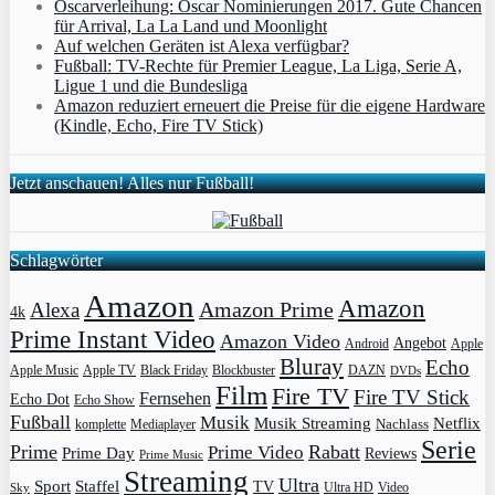
Oscarverleihung: Oscar Nominierungen 2017. Gute Chancen
für Arrival, La La Land und Moonlight
Auf welchen Geräten ist Alexa verfügbar?
Fußball: TV-Rechte für Premier League, La Liga, Serie A,
Ligue 1 und die Bundesliga
Amazon reduziert erneuert die Preise für die eigene Hardware
(Kindle, Echo, Fire TV Stick)
Jetzt anschauen! Alles nur Fußball!
Schlagwörter
Amazon
Amazon
Amazon Prime
Alexa
4k
Prime Instant Video
Amazon Video
Angebot
Apple
Android
Bluray
Echo
Apple Music
Apple TV
Blockbuster
DAZN
Black Friday
DVDs
Film
Fire TV
Fire TV Stick
Fernsehen
Echo Dot
Echo Show
Fußball
Musik
Musik Streaming
Netflix
Mediaplayer
Nachlass
komplette
Serie
Prime
Rabatt
Prime Video
Prime Day
Reviews
Prime Music
Streaming
Ultra
Sport
Staffel
TV
Ultra HD
Video
Sky