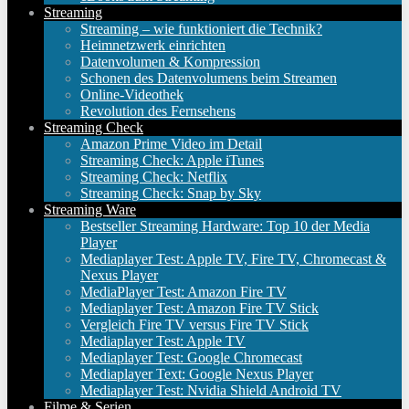
Streaming
Streaming – wie funktioniert die Technik?
Heimnetzwerk einrichten
Datenvolumen & Kompression
Schonen des Datenvolumens beim Streamen
Online-Videothek
Revolution des Fernsehens
Streaming Check
Amazon Prime Video im Detail
Streaming Check: Apple iTunes
Streaming Check: Netflix
Streaming Check: Snap by Sky
Streaming Ware
Bestseller Streaming Hardware: Top 10 der Media
Player
Mediaplayer Test: Apple TV, Fire TV, Chromecast &
Nexus Player
MediaPlayer Test: Amazon Fire TV
Mediaplayer Test: Amazon Fire TV Stick
Vergleich Fire TV versus Fire TV Stick
Mediaplayer Test: Apple TV
Mediaplayer Test: Google Chromecast
Mediaplayer Text: Google Nexus Player
Mediaplayer Test: Nvidia Shield Android TV
Filme & Serien