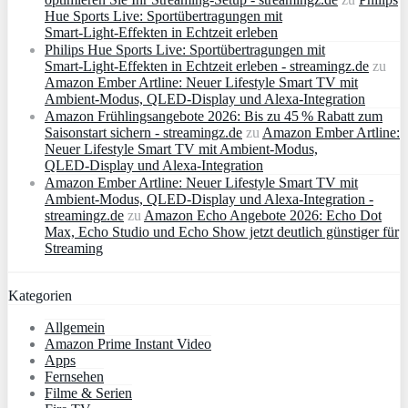
Hue Sports Live: Sportübertragungen mit
Smart‑Light‑Effekten in Echtzeit erleben
Philips Hue Sports Live: Sportübertragungen mit
Smart‑Light‑Effekten in Echtzeit erleben - streamingz.de
zu
Amazon Ember Artline: Neuer Lifestyle Smart TV mit
Ambient‑Modus, QLED‑Display und Alexa‑Integration
Amazon Frühlingsangebote 2026: Bis zu 45 % Rabatt zum
Saisonstart sichern - streamingz.de
zu
Amazon Ember Artline:
Neuer Lifestyle Smart TV mit Ambient‑Modus,
QLED‑Display und Alexa‑Integration
Amazon Ember Artline: Neuer Lifestyle Smart TV mit
Ambient‑Modus, QLED‑Display und Alexa‑Integration -
streamingz.de
zu
Amazon Echo Angebote 2026: Echo Dot
Max, Echo Studio und Echo Show jetzt deutlich günstiger für
Streaming
Kategorien
Allgemein
Amazon Prime Instant Video
Apps
Fernsehen
Filme & Serien