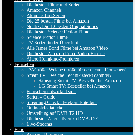
Die besten Filme und Serien …
Amazon Channels
Aktuelle Top-Serien
Die 25 besten Filme bei Amazon
Netflix: Die 12 besten Original Series
Die besten Science Fiction Filme
Science Fiction Filme
TV Serien in der Übersicht
Alle James Bond Filme bei Amazon Video
Die besten Amazon Prime Video-Boxsets
Ältere Heimkino-Premieren
Fernsehen
TV-Größe: Welche Größe für den neuen Fernseher?
Smart-TV – welche Technik steckt dahinter?
Samsung Smart TV: Bestseller bei Amazon
LG Smart TV: Bestseller bei Amazon
Fernsehen entwickelt sich
Serien – Guide
Streaming Check: Telekom Entertain
Online-Mediatheken
Umstellung auf DVB-T2 HD
Die besten Alternativen zu DVB-T2?
Live-Streams
Echo
Amazon Hardware