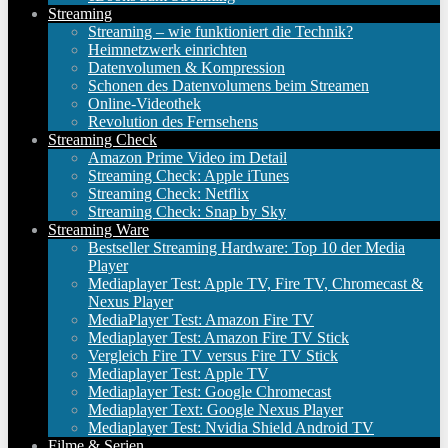
Streaming
Streaming – wie funktioniert die Technik?
Heimnetzwerk einrichten
Datenvolumen & Kompression
Schonen des Datenvolumens beim Streamen
Online-Videothek
Revolution des Fernsehens
Streaming Check
Amazon Prime Video im Detail
Streaming Check: Apple iTunes
Streaming Check: Netflix
Streaming Check: Snap by Sky
Streaming Ware
Bestseller Streaming Hardware: Top 10 der Media
Player
Mediaplayer Test: Apple TV, Fire TV, Chromecast &
Nexus Player
MediaPlayer Test: Amazon Fire TV
Mediaplayer Test: Amazon Fire TV Stick
Vergleich Fire TV versus Fire TV Stick
Mediaplayer Test: Apple TV
Mediaplayer Test: Google Chromecast
Mediaplayer Text: Google Nexus Player
Mediaplayer Test: Nvidia Shield Android TV
Filme & Serien