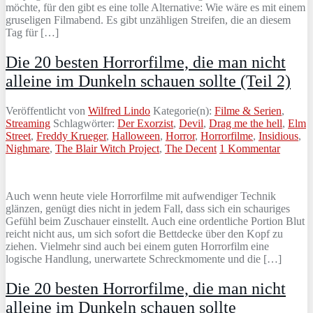
möchte, für den gibt es eine tolle Alternative: Wie wäre es mit einem
gruseligen Filmabend. Es gibt unzähligen Streifen, die an diesem
Tag für […]
Die 20 besten Horrorfilme, die man nicht
alleine im Dunkeln schauen sollte (Teil 2)
Veröffentlicht von
Wilfred Lindo
Kategorie(n):
Filme & Serien
,
Streaming
Schlagwörter:
Der Exorzist
,
Devil
,
Drag me the hell
,
Elm
Street
,
Freddy Krueger
,
Halloween
,
Horror
,
Horrorfilme
,
Insidious
,
Nighmare
,
The Blair Witch Project
,
The Decent
1 Kommentar
Auch wenn heute viele Horrorfilme mit aufwendiger Technik
glänzen, genügt dies nicht in jedem Fall, dass sich ein schauriges
Gefühl beim Zuschauer einstellt. Auch eine ordentliche Portion Blut
reicht nicht aus, um sich sofort die Bettdecke über den Kopf zu
ziehen. Vielmehr sind auch bei einem guten Horrorfilm eine
logische Handlung, unerwartete Schreckmomente und die […]
Die 20 besten Horrorfilme, die man nicht
alleine im Dunkeln schauen sollte