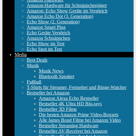
Amazon-Hardware für Schnäppchenjäger
Amazon: Echo Show Geräte im Vergleich
Amazon Echo Dot (3. Generation)
Echo Show (2. Generation)
Amazon Smart Plug
Echo Geräte Vergleich
Amazon Schnäppchen
Echo Show im Test
Echo Spot im Test
Media
Best Deals
Musik
Musik News
Bluetooth Speaker
Fußball
T-Shirts für Streamer, Fernseher und Binge-Watcher
Bestseller bei Amazon
Amazon Alexa Echo Bestseller
Bestseller 4K Ultra HD Blu-rays
Bestseller 3D Filme
Die besten Amazon Prime Video-Boxsets
Alle James Bond Filme bei Amazon Video
Bestseller Streaming Hardware
Bestseller AV-Receiver bei Amazon