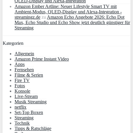
QLED‑Display und Alexa‑Integration
Amazon Ember Artline: Neuer Lifestyle Smart TV mit
Ambient‑Modus, QLED‑Display und Alexa‑Integration -
streamingz.de
zu
Amazon Echo Angebote 2026: Echo Dot
Max, Echo Studio und Echo Show jetzt deutlich günstiger für
Streaming
Kategorien
Allgemein
Amazon Prime Instant Video
Apps
Fernsehen
Filme & Serien
Fire TV
Fotos
Konsole
Live-Stream
Musik Streaming
netflix
Set-Top Boxen
Streaming
Technik
Tipps & Ratschläge