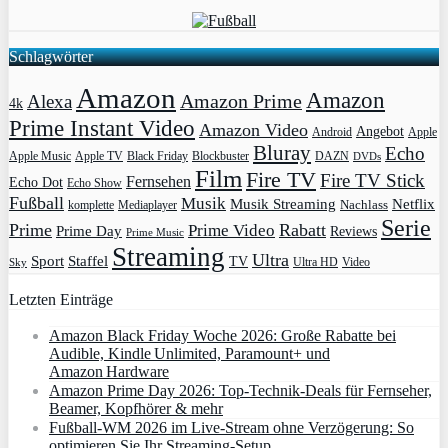
Schlagwörter
Amazon
Amazon
Amazon Prime
Alexa
4k
Prime Instant Video
Amazon Video
Angebot
Apple
Android
Bluray
Echo
Apple Music
Apple TV
Blockbuster
DAZN
Black Friday
DVDs
Film
Fire TV
Fire TV Stick
Fernsehen
Echo Dot
Echo Show
Fußball
Musik
Musik Streaming
Netflix
Mediaplayer
Nachlass
komplette
Serie
Prime
Rabatt
Prime Video
Prime Day
Reviews
Prime Music
Streaming
Ultra
Sport
Staffel
TV
Ultra HD
Video
Sky
Letzten Einträge
Amazon Black Friday Woche 2026: Große Rabatte bei
Audible, Kindle Unlimited, Paramount+ und
Amazon Hardware
Amazon Prime Day 2026: Top-Technik-Deals für Fernseher,
Beamer, Kopfhörer & mehr
Fußball-WM 2026 im Live-Stream ohne Verzögerung: So
optimieren Sie Ihr Streaming-Setup