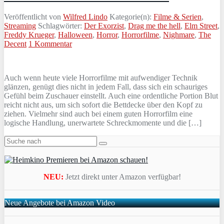
Veröffentlicht von
Wilfred Lindo
Kategorie(n):
Filme & Serien
,
Streaming
Schlagwörter:
Der Exorzist
,
Drag me the hell
,
Elm Street
,
Freddy Krueger
,
Halloween
,
Horror
,
Horrorfilme
,
Nighmare
,
The
Decent
1 Kommentar
Auch wenn heute viele Horrorfilme mit aufwendiger Technik
glänzen, genügt dies nicht in jedem Fall, dass sich ein schauriges
Gefühl beim Zuschauer einstellt. Auch eine ordentliche Portion Blut
reicht nicht aus, um sich sofort die Bettdecke über den Kopf zu
ziehen. Vielmehr sind auch bei einem guten Horrorfilm eine
logische Handlung, unerwartete Schreckmomente und die […]
NEU:
Jetzt direkt unter Amazon verfügbar!
Neue Angebote bei Amazon Video