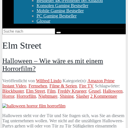
Bestseller 4K-Fernseher bei Amazon
Konsolen Gaming Bestseller
Mobile Gaming Bestseller
PC Gaming Bestseller
Glossar
Elm Street
Halloween – Wie wäre es mit einem
Horrorfilm?
Veröffentlicht von
Wilfred Lindo
Kategorie(n):
Amazon Prime
Instant Video
,
Fernsehen
,
Filme & Serien
,
Fire TV
Schlagwörter:
Blockbuster
,
Elm Street
,
Film
,
Freddy Krueger
,
Grusel
,
Halloween
,
Horror
,
Horrorfilm
,
Nightmare
,
Shining
,
Slasher
2 Kommentare
Halloween steht vor der Tür und Sie fragen sich, was Sie an diesem
Tag unternehmen wollen. Wer nicht auf die unzähligen Halloween-
Partys gehen will oder von Tür zu Tür Süßigkeiten einsammeln