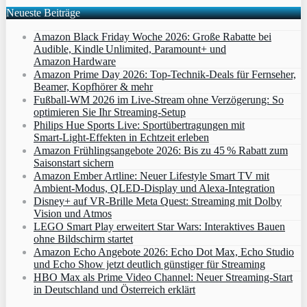
Neueste Beiträge
Amazon Black Friday Woche 2026: Große Rabatte bei
Audible, Kindle Unlimited, Paramount+ und
Amazon Hardware
Amazon Prime Day 2026: Top-Technik-Deals für Fernseher,
Beamer, Kopfhörer & mehr
Fußball-WM 2026 im Live-Stream ohne Verzögerung: So
optimieren Sie Ihr Streaming-Setup
Philips Hue Sports Live: Sportübertragungen mit
Smart‑Light‑Effekten in Echtzeit erleben
Amazon Frühlingsangebote 2026: Bis zu 45 % Rabatt zum
Saisonstart sichern
Amazon Ember Artline: Neuer Lifestyle Smart TV mit
Ambient‑Modus, QLED‑Display und Alexa‑Integration
Disney+ auf VR-Brille Meta Quest: Streaming mit Dolby
Vision und Atmos
LEGO Smart Play erweitert Star Wars: Interaktives Bauen
ohne Bildschirm startet
Amazon Echo Angebote 2026: Echo Dot Max, Echo Studio
und Echo Show jetzt deutlich günstiger für Streaming
HBO Max als Prime Video Channel: Neuer Streaming‑Start
in Deutschland und Österreich erklärt