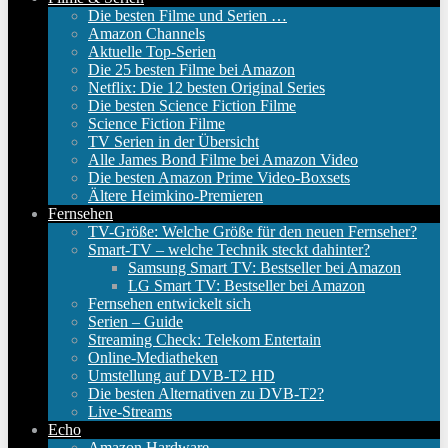
Die besten Filme und Serien …
Amazon Channels
Aktuelle Top-Serien
Die 25 besten Filme bei Amazon
Netflix: Die 12 besten Original Series
Die besten Science Fiction Filme
Science Fiction Filme
TV Serien in der Übersicht
Alle James Bond Filme bei Amazon Video
Die besten Amazon Prime Video-Boxsets
Ältere Heimkino-Premieren
Fernsehen
TV-Größe: Welche Größe für den neuen Fernseher?
Smart-TV – welche Technik steckt dahinter?
Samsung Smart TV: Bestseller bei Amazon
LG Smart TV: Bestseller bei Amazon
Fernsehen entwickelt sich
Serien – Guide
Streaming Check: Telekom Entertain
Online-Mediatheken
Umstellung auf DVB-T2 HD
Die besten Alternativen zu DVB-T2?
Live-Streams
Echo
Amazon Hardware