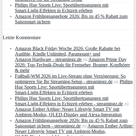
Philips Hue Sports Live: Sportübertragungen mit
Smart‑Light‑Effekten in Echtzeit erleben
Amazon Frühlingsangebote 2026: Bis zu 45 % Rabatt zum
Saisonstart sichern
Letzte Kommentare
Amazon Black Friday Woche 2026: Große Rabatte bei
Audible, Kindle Unlimited, Paramount+ und
Amazon Hardware - streamingz.de
zu
Amazon Prime Day
2026: Top-Technik-Deals für Fernseher, Beamer, Kopfhörer
& mehr
Fußball-WM 2026 im Live-Stream ohne Verzögerung: So
optimieren Sie Ihr Streaming-Setup - streamingz.de
zu
Philips
Hue Sports Live: Sportübertragungen mit
Smart‑Light‑Effekten in Echtzeit erleben
Philips Hue Sports Live: Sportübertragungen mit
Smart‑Light‑Effekten in Echtzeit erleben - streamingz.de
zu
Amazon Ember Artline: Neuer Lifestyle Smart TV mit
Ambient‑Modus, QLED‑Display und Alexa‑Integration
Amazon Frühlingsangebote 2026: Bis zu 45 % Rabatt zum
Saisonstart sichern - streamingz.de
zu
Amazon Ember Artline:
Neuer Lifestyle Smart TV mit Ambient‑Modus,