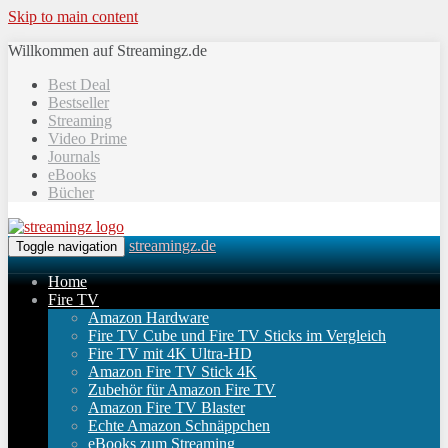
Skip to main content
Willkommen auf Streamingz.de
Best Deal
Bestseller
Streaming
Video Prime
Journals
eBooks
Bücher
streamingz.de
Toggle navigation
Home
Fire TV
Amazon Hardware
Fire TV Cube und Fire TV Sticks im Vergleich
Fire TV mit 4K Ultra-HD
Amazon Fire TV Stick 4K
Zubehör für Amazon Fire TV
Amazon Fire TV Blaster
Echte Amazon Schnäppchen
eBooks zum Streaming