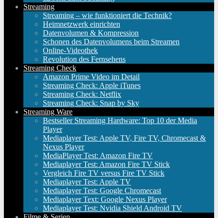
Streaming
Streaming – wie funktioniert die Technik?
Heimnetzwerk einrichten
Datenvolumen & Kompression
Schonen des Datenvolumens beim Streamen
Online-Videothek
Revolution des Fernsehens
Streaming Check
Amazon Prime Video im Detail
Streaming Check: Apple iTunes
Streaming Check: Netflix
Streaming Check: Snap by Sky
Streaming Ware
Bestseller Streaming Hardware: Top 10 der Media
Player
Mediaplayer Test: Apple TV, Fire TV, Chromecast &
Nexus Player
MediaPlayer Test: Amazon Fire TV
Mediaplayer Test: Amazon Fire TV Stick
Vergleich Fire TV versus Fire TV Stick
Mediaplayer Test: Apple TV
Mediaplayer Test: Google Chromecast
Mediaplayer Text: Google Nexus Player
Mediaplayer Test: Nvidia Shield Android TV
Filme & Serien