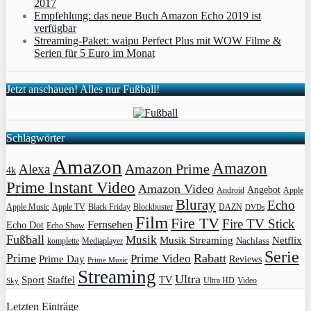
2017
Empfehlung: das neue Buch Amazon Echo 2019 ist
verfügbar
Streaming-Paket: waipu Perfect Plus mit WOW Filme &
Serien für 5 Euro im Monat
Jetzt anschauen! Alles nur Fußball!
Schlagwörter
Amazon
Amazon
Amazon Prime
Alexa
4k
Prime Instant Video
Amazon Video
Angebot
Apple
Android
Bluray
Echo
Apple Music
Apple TV
Blockbuster
DAZN
Black Friday
DVDs
Film
Fire TV
Fire TV Stick
Fernsehen
Echo Dot
Echo Show
Fußball
Musik
Musik Streaming
Netflix
Mediaplayer
Nachlass
komplette
Serie
Prime
Rabatt
Prime Video
Prime Day
Reviews
Prime Music
Streaming
Ultra
Sport
Staffel
TV
Ultra HD
Video
Sky
Letzten Einträge