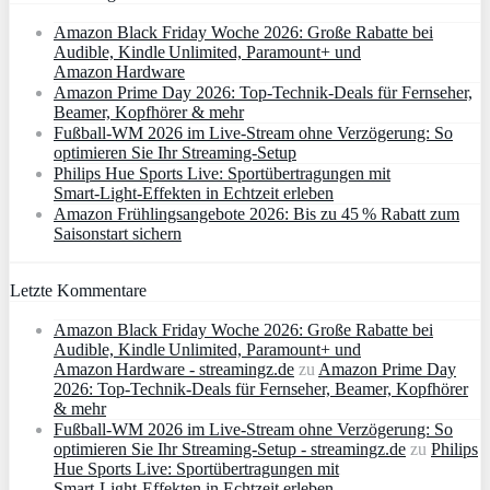
Amazon Black Friday Woche 2026: Große Rabatte bei
Audible, Kindle Unlimited, Paramount+ und
Amazon Hardware
Amazon Prime Day 2026: Top-Technik-Deals für Fernseher,
Beamer, Kopfhörer & mehr
Fußball-WM 2026 im Live-Stream ohne Verzögerung: So
optimieren Sie Ihr Streaming-Setup
Philips Hue Sports Live: Sportübertragungen mit
Smart‑Light‑Effekten in Echtzeit erleben
Amazon Frühlingsangebote 2026: Bis zu 45 % Rabatt zum
Saisonstart sichern
Letzte Kommentare
Amazon Black Friday Woche 2026: Große Rabatte bei
Audible, Kindle Unlimited, Paramount+ und
Amazon Hardware - streamingz.de
zu
Amazon Prime Day
2026: Top-Technik-Deals für Fernseher, Beamer, Kopfhörer
& mehr
Fußball-WM 2026 im Live-Stream ohne Verzögerung: So
optimieren Sie Ihr Streaming-Setup - streamingz.de
zu
Philips
Hue Sports Live: Sportübertragungen mit
Smart‑Light‑Effekten in Echtzeit erleben