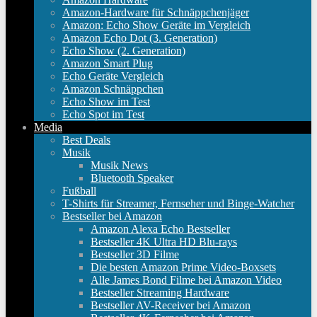
Amazon-Hardware für Schnäppchenjäger
Amazon: Echo Show Geräte im Vergleich
Amazon Echo Dot (3. Generation)
Echo Show (2. Generation)
Amazon Smart Plug
Echo Geräte Vergleich
Amazon Schnäppchen
Echo Show im Test
Echo Spot im Test
Media
Best Deals
Musik
Musik News
Bluetooth Speaker
Fußball
T-Shirts für Streamer, Fernseher und Binge-Watcher
Bestseller bei Amazon
Amazon Alexa Echo Bestseller
Bestseller 4K Ultra HD Blu-rays
Bestseller 3D Filme
Die besten Amazon Prime Video-Boxsets
Alle James Bond Filme bei Amazon Video
Bestseller Streaming Hardware
Bestseller AV-Receiver bei Amazon