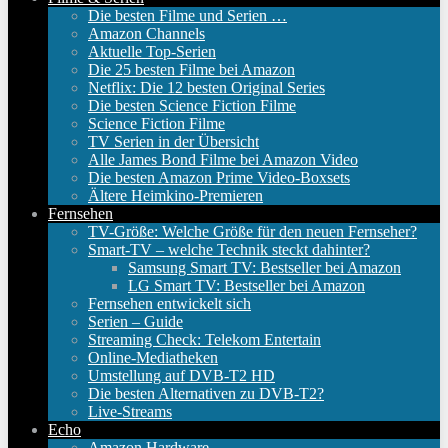
Die besten Filme und Serien …
Amazon Channels
Aktuelle Top-Serien
Die 25 besten Filme bei Amazon
Netflix: Die 12 besten Original Series
Die besten Science Fiction Filme
Science Fiction Filme
TV Serien in der Übersicht
Alle James Bond Filme bei Amazon Video
Die besten Amazon Prime Video-Boxsets
Ältere Heimkino-Premieren
Fernsehen
TV-Größe: Welche Größe für den neuen Fernseher?
Smart-TV – welche Technik steckt dahinter?
Samsung Smart TV: Bestseller bei Amazon
LG Smart TV: Bestseller bei Amazon
Fernsehen entwickelt sich
Serien – Guide
Streaming Check: Telekom Entertain
Online-Mediatheken
Umstellung auf DVB-T2 HD
Die besten Alternativen zu DVB-T2?
Live-Streams
Echo
Amazon Hardware