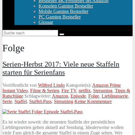
Bestseller 4K-Fernseher bei Amazon
Konsolen Gaming Bestseller
Mobile Gaming Bestseller
PC Gaming Bestseller
Glossar
Folge
Serien-Herbst 2017: Viele neue Staffeln
starten für Serienfans
Veröffentlicht von
Wilfred Lindo
Kategorie(n):
Amazon Prime
Instant Video
,
Filme & Serien
,
Fire TV
,
netflix
,
Streaming
,
Tipps &
Ratschläge
Schlagwörter:
Amazon
,
Episode
,
Folge
,
Lieblingsserie
,
Serie
,
Staffel
,
Staffel-Pass
,
Streaming
Keine Kommentare
Es ist wieder soweit: die neuesten Staffeln der persönlichen
Lieblingsserien gehen aktuell auf Sendung. Idealerweise wollen
viele Fans gleich die gesamte Staffel in einem Zuge sehen. Wer