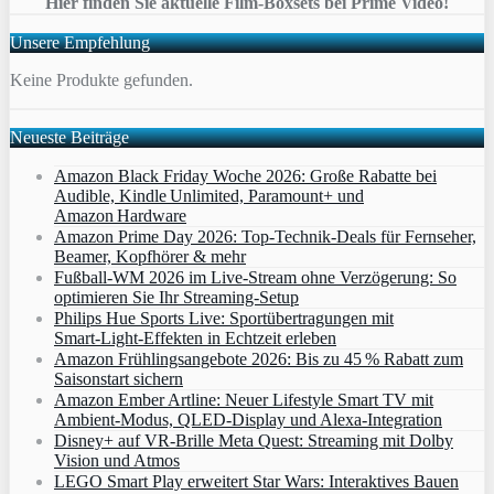
Hier finden Sie aktuelle Film-Boxsets bei Prime Video!
Unsere Empfehlung
Keine Produkte gefunden.
Neueste Beiträge
Amazon Black Friday Woche 2026: Große Rabatte bei
Audible, Kindle Unlimited, Paramount+ und
Amazon Hardware
Amazon Prime Day 2026: Top-Technik-Deals für Fernseher,
Beamer, Kopfhörer & mehr
Fußball-WM 2026 im Live-Stream ohne Verzögerung: So
optimieren Sie Ihr Streaming-Setup
Philips Hue Sports Live: Sportübertragungen mit
Smart‑Light‑Effekten in Echtzeit erleben
Amazon Frühlingsangebote 2026: Bis zu 45 % Rabatt zum
Saisonstart sichern
Amazon Ember Artline: Neuer Lifestyle Smart TV mit
Ambient‑Modus, QLED‑Display und Alexa‑Integration
Disney+ auf VR-Brille Meta Quest: Streaming mit Dolby
Vision und Atmos
LEGO Smart Play erweitert Star Wars: Interaktives Bauen