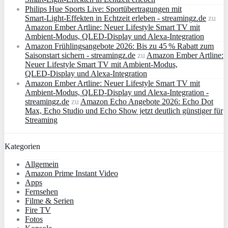
Philips Hue Sports Live: Sportübertragungen mit
Smart‑Light‑Effekten in Echtzeit erleben - streamingz.de
zu
Amazon Ember Artline: Neuer Lifestyle Smart TV mit
Ambient‑Modus, QLED‑Display und Alexa‑Integration
Amazon Frühlingsangebote 2026: Bis zu 45 % Rabatt zum
Saisonstart sichern - streamingz.de
zu
Amazon Ember Artline:
Neuer Lifestyle Smart TV mit Ambient‑Modus,
QLED‑Display und Alexa‑Integration
Amazon Ember Artline: Neuer Lifestyle Smart TV mit
Ambient‑Modus, QLED‑Display und Alexa‑Integration -
streamingz.de
zu
Amazon Echo Angebote 2026: Echo Dot
Max, Echo Studio und Echo Show jetzt deutlich günstiger für
Streaming
Kategorien
Allgemein
Amazon Prime Instant Video
Apps
Fernsehen
Filme & Serien
Fire TV
Fotos