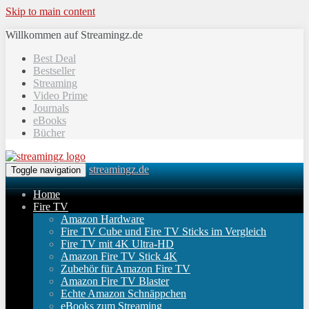
Skip to main content
Willkommen auf Streamingz.de
Best Deal
Bestseller
Streaming
Video Prime
Journals
eBooks
Bücher
streamingz.de
Toggle navigation
Home
Fire TV
Amazon Hardware
Fire TV Cube und Fire TV Sticks im Vergleich
Fire TV mit 4K Ultra-HD
Amazon Fire TV Stick 4K
Zubehör für Amazon Fire TV
Amazon Fire TV Blaster
Echte Amazon Schnäppchen
eBooks zum Streaming