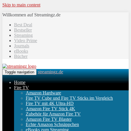
Skip to main content
Willkommen auf Streamingz.de
Best Deal
Bestseller
Streaming
Video Prime
Journals
eBooks
Bücher
streamingz.de
Toggle navigation
Home
Fire TV
Amazon Hardware
Fire TV Cube und Fire TV Sticks im Vergleich
Fire TV mit 4K Ultra-HD
Amazon Fire TV Stick 4K
Zubehör für Amazon Fire TV
Amazon Fire TV Blaster
Echte Amazon Schnäppchen
eBooks zum Streaming