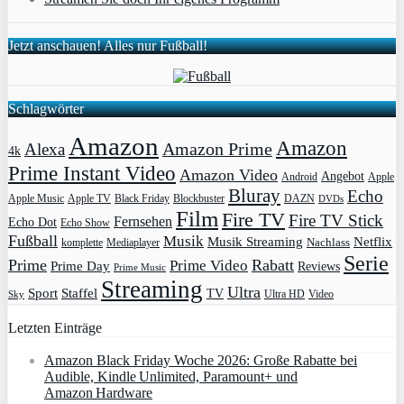
Jetzt anschauen! Alles nur Fußball!
Schlagwörter
Amazon
Amazon
Amazon Prime
Alexa
4k
Prime Instant Video
Amazon Video
Angebot
Apple
Android
Bluray
Echo
Apple Music
Apple TV
Blockbuster
DAZN
Black Friday
DVDs
Film
Fire TV
Fire TV Stick
Fernsehen
Echo Dot
Echo Show
Fußball
Musik
Musik Streaming
Netflix
Mediaplayer
Nachlass
komplette
Serie
Prime
Rabatt
Prime Video
Prime Day
Reviews
Prime Music
Streaming
Ultra
Sport
Staffel
TV
Ultra HD
Video
Sky
Letzten Einträge
Amazon Black Friday Woche 2026: Große Rabatte bei
Audible, Kindle Unlimited, Paramount+ und
Amazon Hardware