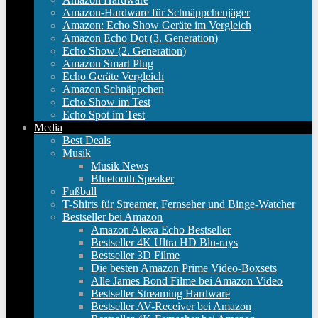
Amazon-Hardware für Schnäppchenjäger
Amazon: Echo Show Geräte im Vergleich
Amazon Echo Dot (3. Generation)
Echo Show (2. Generation)
Amazon Smart Plug
Echo Geräte Vergleich
Amazon Schnäppchen
Echo Show im Test
Echo Spot im Test
Media
Best Deals
Musik
Musik News
Bluetooth Speaker
Fußball
T-Shirts für Streamer, Fernseher und Binge-Watcher
Bestseller bei Amazon
Amazon Alexa Echo Bestseller
Bestseller 4K Ultra HD Blu-rays
Bestseller 3D Filme
Die besten Amazon Prime Video-Boxsets
Alle James Bond Filme bei Amazon Video
Bestseller Streaming Hardware
Bestseller AV-Receiver bei Amazon