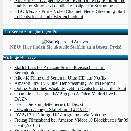
Amazon Echo Angebote 2026: Echo Dot Max, Echo Studio
und Echo Show jetzt deutlich günstiger für Streaming
HBO Max als Prime Video Channel: Neuer Streaming‑Start
in Deutschland und Österreich erklärt
Top-Serien zum günstigen Preis
NEU: Hier finden Sie aktuelle Staffeln zum besten Preis!
Wichtige Beiträge
Staffel-Pass bei Amazon Prime: Preisnachlass für
Serienjunkies
Alle 4K Filme und Serien in Ultra HD auf Netflix
Amazon Fire TV Cube: Der Streaming-Würfel kommt
Online-Videothek Wuaki.tv geht in Deutschland an den Start
Champions League: BVB gegen Atlético Madrid live bei
DAZN
Lost - Die komplette Serie (37 Discs)
Downton Abbey - Staffel fünf [4 DVDs]
DVB-T2 HD bringt HD-Programme via Antenne
Freitag Filmeabend bei Amazon Video: 10 Blockbuster für 99
Cent (2/2018)
Streamen Sie doch Ihr eigenes Programm