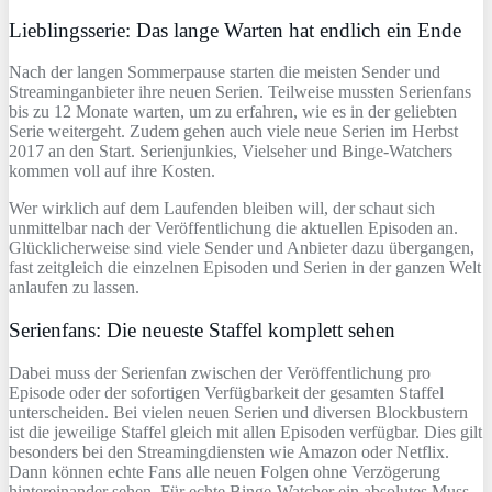
Lieblingsserie: Das lange Warten hat endlich ein Ende
Nach der langen Sommerpause starten die meisten Sender und
Streaminganbieter ihre neuen Serien. Teilweise mussten Serienfans
bis zu 12 Monate warten, um zu erfahren, wie es in der geliebten
Serie weitergeht. Zudem gehen auch viele neue Serien im Herbst
2017 an den Start. Serienjunkies, Vielseher und Binge-Watchers
kommen voll auf ihre Kosten.
Wer wirklich auf dem Laufenden bleiben will, der schaut sich
unmittelbar nach der Veröffentlichung die aktuellen Episoden an.
Glücklicherweise sind viele Sender und Anbieter dazu übergangen,
fast zeitgleich die einzelnen Episoden und Serien in der ganzen Welt
anlaufen zu lassen.
Serienfans: Die neueste Staffel komplett sehen
Dabei muss der Serienfan zwischen der Veröffentlichung pro
Episode oder der sofortigen Verfügbarkeit der gesamten Staffel
unterscheiden. Bei vielen neuen Serien und diversen Blockbustern
ist die jeweilige Staffel gleich mit allen Episoden verfügbar. Dies gilt
besonders bei den Streamingdiensten wie Amazon oder Netflix.
Dann können echte Fans alle neuen Folgen ohne Verzögerung
hintereinander sehen. Für echte Binge-Watcher ein absolutes Muss.