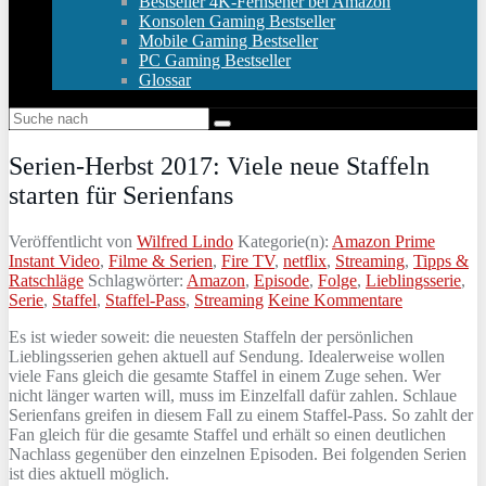
Bestseller 4K-Fernseher bei Amazon
Konsolen Gaming Bestseller
Mobile Gaming Bestseller
PC Gaming Bestseller
Glossar
Serien-Herbst 2017: Viele neue Staffeln
starten für Serienfans
Veröffentlicht von
Wilfred Lindo
Kategorie(n):
Amazon Prime
Instant Video
,
Filme & Serien
,
Fire TV
,
netflix
,
Streaming
,
Tipps &
Ratschläge
Schlagwörter:
Amazon
,
Episode
,
Folge
,
Lieblingsserie
,
Serie
,
Staffel
,
Staffel-Pass
,
Streaming
Keine Kommentare
Es ist wieder soweit: die neuesten Staffeln der persönlichen
Lieblingsserien gehen aktuell auf Sendung. Idealerweise wollen
viele Fans gleich die gesamte Staffel in einem Zuge sehen. Wer
nicht länger warten will, muss im Einzelfall dafür zahlen. Schlaue
Serienfans greifen in diesem Fall zu einem Staffel-Pass. So zahlt der
Fan gleich für die gesamte Staffel und erhält so einen deutlichen
Nachlass gegenüber den einzelnen Episoden. Bei folgenden Serien
ist dies aktuell möglich.