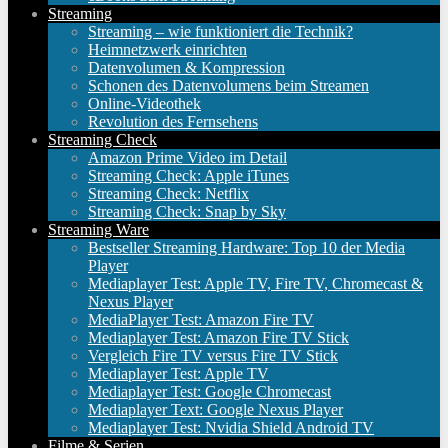
Streaming
Streaming – wie funktioniert die Technik?
Heimnetzwerk einrichten
Datenvolumen & Kompression
Schonen des Datenvolumens beim Streamen
Online-Videothek
Revolution des Fernsehens
Streaming Check
Amazon Prime Video im Detail
Streaming Check: Apple iTunes
Streaming Check: Netflix
Streaming Check: Snap by Sky
Streaming Ware
Bestseller Streaming Hardware: Top 10 der Media
Player
Mediaplayer Test: Apple TV, Fire TV, Chromecast &
Nexus Player
MediaPlayer Test: Amazon Fire TV
Mediaplayer Test: Amazon Fire TV Stick
Vergleich Fire TV versus Fire TV Stick
Mediaplayer Test: Apple TV
Mediaplayer Test: Google Chromecast
Mediaplayer Text: Google Nexus Player
Mediaplayer Test: Nvidia Shield Android TV
Filme & Serien