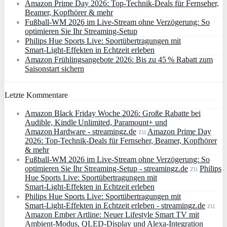
Amazon Prime Day 2026: Top-Technik-Deals für Fernseher,
Beamer, Kopfhörer & mehr
Fußball-WM 2026 im Live-Stream ohne Verzögerung: So
optimieren Sie Ihr Streaming-Setup
Philips Hue Sports Live: Sportübertragungen mit
Smart‑Light‑Effekten in Echtzeit erleben
Amazon Frühlingsangebote 2026: Bis zu 45 % Rabatt zum
Saisonstart sichern
Letzte Kommentare
Amazon Black Friday Woche 2026: Große Rabatte bei
Audible, Kindle Unlimited, Paramount+ und
Amazon Hardware - streamingz.de
zu
Amazon Prime Day
2026: Top-Technik-Deals für Fernseher, Beamer, Kopfhörer
& mehr
Fußball-WM 2026 im Live-Stream ohne Verzögerung: So
optimieren Sie Ihr Streaming-Setup - streamingz.de
zu
Philips
Hue Sports Live: Sportübertragungen mit
Smart‑Light‑Effekten in Echtzeit erleben
Philips Hue Sports Live: Sportübertragungen mit
Smart‑Light‑Effekten in Echtzeit erleben - streamingz.de
zu
Amazon Ember Artline: Neuer Lifestyle Smart TV mit
Ambient‑Modus, QLED‑Display und Alexa‑Integration