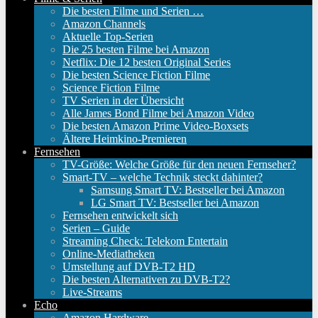
Die besten Filme und Serien …
Amazon Channels
Aktuelle Top-Serien
Die 25 besten Filme bei Amazon
Netflix: Die 12 besten Original Series
Die besten Science Fiction Filme
Science Fiction Filme
TV Serien in der Übersicht
Alle James Bond Filme bei Amazon Video
Die besten Amazon Prime Video-Boxsets
Ältere Heimkino-Premieren
Fernsehen
TV-Größe: Welche Größe für den neuen Fernseher?
Smart-TV – welche Technik steckt dahinter?
Samsung Smart TV: Bestseller bei Amazon
LG Smart TV: Bestseller bei Amazon
Fernsehen entwickelt sich
Serien – Guide
Streaming Check: Telekom Entertain
Online-Mediatheken
Umstellung auf DVB-T2 HD
Die besten Alternativen zu DVB-T2?
Live-Streams
Echo
Amazon Hardware