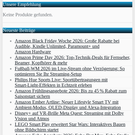
Unsere Empfehlung
Keine Produkte gefunden.
Neueste Beiträge
Amazon Black Friday Woche 2026: Große Rabatte bei
Audible, Kindle Unlimited, Paramount+ und
Amazon Hardware
Amazon Prime Day 2026: Top-Technik-Deals für Fernseher,
Beamer, Kopfhörer & mehr
Fußball-WM 2026 im Live-Stream ohne Verzögerung: So
optimieren Sie Ihr Streaming-Setup
Philips Hue Sports Live: Sportübertragungen mit
Smart‑Light‑Effekten in Echtzeit erleben
Amazon Frühlingsangebote 2026: Bis zu 45 % Rabatt zum
Saisonstart sichern
Amazon Ember Artline: Neuer Lifestyle Smart TV mit
Ambient‑Modus, QLED‑Display und Alexa‑Integration
Disney+ auf VR-Brille Meta Quest: Streaming mit Dolby
Vision und Atmos
LEGO Smart Play erweitert Star Wars: Interaktives Bauen
ohne Bildschirm startet