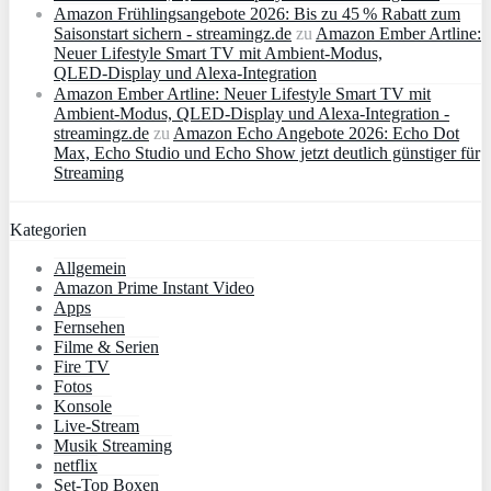
Amazon Frühlingsangebote 2026: Bis zu 45 % Rabatt zum
Saisonstart sichern - streamingz.de
zu
Amazon Ember Artline:
Neuer Lifestyle Smart TV mit Ambient‑Modus,
QLED‑Display und Alexa‑Integration
Amazon Ember Artline: Neuer Lifestyle Smart TV mit
Ambient‑Modus, QLED‑Display und Alexa‑Integration -
streamingz.de
zu
Amazon Echo Angebote 2026: Echo Dot
Max, Echo Studio und Echo Show jetzt deutlich günstiger für
Streaming
Kategorien
Allgemein
Amazon Prime Instant Video
Apps
Fernsehen
Filme & Serien
Fire TV
Fotos
Konsole
Live-Stream
Musik Streaming
netflix
Set-Top Boxen