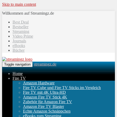
Skip to main content
Willkommen auf Streamingz.de
Best Deal
Bestseller
Streaming
Video Prime
Journals
eBooks
Bücher
streamingz.de
Toggle navigation
Home
Fire TV
Amazon Hardware
Fire TV Cube und Fire TV Sticks im Vergleich
Fire TV mit 4K Ultra-HD
Amazon Fire TV Stick 4K
Zubehör für Amazon Fire TV
Amazon Fire TV Blaster
Echte Amazon Schnäppchen
eBooks zum Streaming