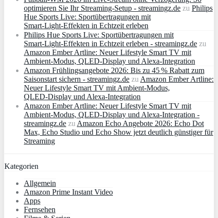
optimieren Sie Ihr Streaming-Setup - streamingz.de
zu
Philips
Hue Sports Live: Sportübertragungen mit
Smart‑Light‑Effekten in Echtzeit erleben
Philips Hue Sports Live: Sportübertragungen mit
Smart‑Light‑Effekten in Echtzeit erleben - streamingz.de
zu
Amazon Ember Artline: Neuer Lifestyle Smart TV mit
Ambient‑Modus, QLED‑Display und Alexa‑Integration
Amazon Frühlingsangebote 2026: Bis zu 45 % Rabatt zum
Saisonstart sichern - streamingz.de
zu
Amazon Ember Artline:
Neuer Lifestyle Smart TV mit Ambient‑Modus,
QLED‑Display und Alexa‑Integration
Amazon Ember Artline: Neuer Lifestyle Smart TV mit
Ambient‑Modus, QLED‑Display und Alexa‑Integration -
streamingz.de
zu
Amazon Echo Angebote 2026: Echo Dot
Max, Echo Studio und Echo Show jetzt deutlich günstiger für
Streaming
Kategorien
Allgemein
Amazon Prime Instant Video
Apps
Fernsehen