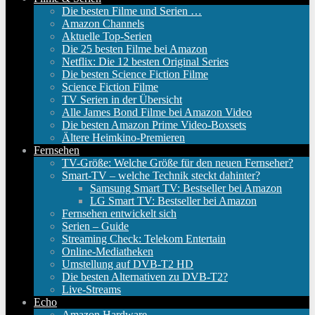
Die besten Filme und Serien …
Amazon Channels
Aktuelle Top-Serien
Die 25 besten Filme bei Amazon
Netflix: Die 12 besten Original Series
Die besten Science Fiction Filme
Science Fiction Filme
TV Serien in der Übersicht
Alle James Bond Filme bei Amazon Video
Die besten Amazon Prime Video-Boxsets
Ältere Heimkino-Premieren
Fernsehen
TV-Größe: Welche Größe für den neuen Fernseher?
Smart-TV – welche Technik steckt dahinter?
Samsung Smart TV: Bestseller bei Amazon
LG Smart TV: Bestseller bei Amazon
Fernsehen entwickelt sich
Serien – Guide
Streaming Check: Telekom Entertain
Online-Mediatheken
Umstellung auf DVB-T2 HD
Die besten Alternativen zu DVB-T2?
Live-Streams
Echo
Amazon Hardware