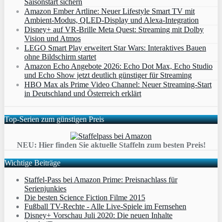
Saisonstart sichern
Amazon Ember Artline: Neuer Lifestyle Smart TV mit
Ambient‑Modus, QLED‑Display und Alexa‑Integration
Disney+ auf VR-Brille Meta Quest: Streaming mit Dolby
Vision und Atmos
LEGO Smart Play erweitert Star Wars: Interaktives Bauen
ohne Bildschirm startet
Amazon Echo Angebote 2026: Echo Dot Max, Echo Studio
und Echo Show jetzt deutlich günstiger für Streaming
HBO Max als Prime Video Channel: Neuer Streaming‑Start
in Deutschland und Österreich erklärt
Top-Serien zum günstigen Preis
NEU: Hier finden Sie aktuelle Staffeln zum besten Preis!
Wichtige Beiträge
Staffel-Pass bei Amazon Prime: Preisnachlass für
Serienjunkies
Die besten Science Fiction Filme 2015
Fußball TV-Rechte - Alle Live-Spiele im Fernsehen
Disney+ Vorschau Juli 2020: Die neuen Inhalte