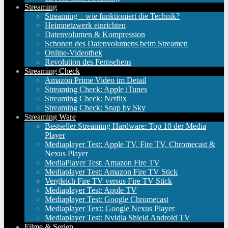
Streaming
Streaming – wie funktioniert die Technik?
Heimnetzwerk einrichten
Datenvolumen & Kompression
Schonen des Datenvolumens beim Streamen
Online-Videothek
Revolution des Fernsehens
Streaming Check
Amazon Prime Video im Detail
Streaming Check: Apple iTunes
Streaming Check: Netflix
Streaming Check: Snap by Sky
Streaming Ware
Bestseller Streaming Hardware: Top 10 der Media
Player
Mediaplayer Test: Apple TV, Fire TV, Chromecast &
Nexus Player
MediaPlayer Test: Amazon Fire TV
Mediaplayer Test: Amazon Fire TV Stick
Vergleich Fire TV versus Fire TV Stick
Mediaplayer Test: Apple TV
Mediaplayer Test: Google Chromecast
Mediaplayer Text: Google Nexus Player
Mediaplayer Test: Nvidia Shield Android TV
Filme & Serien