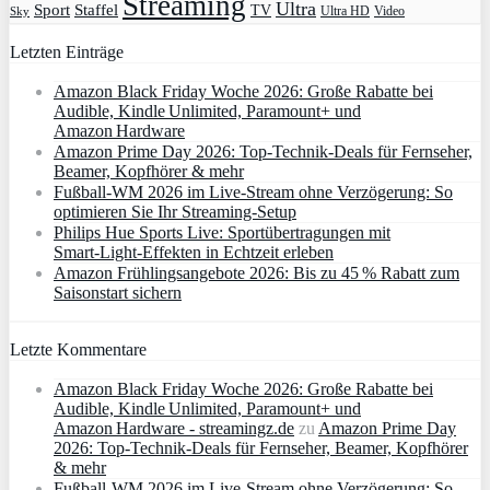
Streaming
Ultra
Sport
Staffel
TV
Ultra HD
Video
Sky
Letzten Einträge
Amazon Black Friday Woche 2026: Große Rabatte bei
Audible, Kindle Unlimited, Paramount+ und
Amazon Hardware
Amazon Prime Day 2026: Top-Technik-Deals für Fernseher,
Beamer, Kopfhörer & mehr
Fußball-WM 2026 im Live-Stream ohne Verzögerung: So
optimieren Sie Ihr Streaming-Setup
Philips Hue Sports Live: Sportübertragungen mit
Smart‑Light‑Effekten in Echtzeit erleben
Amazon Frühlingsangebote 2026: Bis zu 45 % Rabatt zum
Saisonstart sichern
Letzte Kommentare
Amazon Black Friday Woche 2026: Große Rabatte bei
Audible, Kindle Unlimited, Paramount+ und
Amazon Hardware - streamingz.de
zu
Amazon Prime Day
2026: Top-Technik-Deals für Fernseher, Beamer, Kopfhörer
& mehr
Fußball-WM 2026 im Live-Stream ohne Verzögerung: So