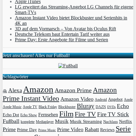
Apple iTunes
LG erweitert das Streaming-Angebot LG Channels für eigene
Smart-TVs
Amazon Instant Video bietet Blockbuster und Serienhits in
4K an
3D auf dem Vormarsch – Von Avatar bis Oculus Rift
Deutsche Telekom baut Entertain Tarif weiter aus
Prime Day: Erste Angebote für Filme und Serien
Jetzt anschauen! Alles nur Fußball!
Schlagwörter
Amazon
Amazon
Amazon Prime
Alexa
4k
Prime Instant Video
Amazon Video
Angebot
Apple
Android
Bluray
Echo
Apple Music
Apple TV
Blockbuster
DAZN
Black Friday
DVDs
Film
Fire TV
Fire TV Stick
Fernsehen
Echo Dot
Echo Show
Fußball
Musik
Musik Streaming
Netflix
Mediaplayer
Nachlass
komplette
Serie
Prime
Rabatt
Prime Video
Prime Day
Reviews
Prime Music