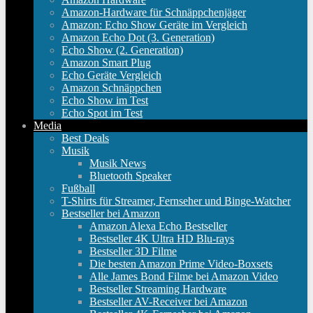
Amazon-Hardware für Schnäppchenjäger
Amazon: Echo Show Geräte im Vergleich
Amazon Echo Dot (3. Generation)
Echo Show (2. Generation)
Amazon Smart Plug
Echo Geräte Vergleich
Amazon Schnäppchen
Echo Show im Test
Echo Spot im Test
Media
Best Deals
Musik
Musik News
Bluetooth Speaker
Fußball
T-Shirts für Streamer, Fernseher und Binge-Watcher
Bestseller bei Amazon
Amazon Alexa Echo Bestseller
Bestseller 4K Ultra HD Blu-rays
Bestseller 3D Filme
Die besten Amazon Prime Video-Boxsets
Alle James Bond Filme bei Amazon Video
Bestseller Streaming Hardware
Bestseller AV-Receiver bei Amazon