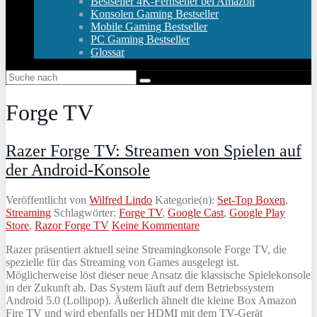
Bestseller 4K-Fernseher bei Amazon
Konsolen Gaming Bestseller
Mobile Gaming Bestseller
PC Gaming Bestseller
Glossar
Forge TV
Razer Forge TV: Streamen von Spielen auf
der Android-Konsole
Veröffentlicht von
Wilfred Lindo
Kategorie(n):
Set-Top Boxen
,
Streaming
Schlagwörter:
Forge TV
,
Google Cast
,
Google Play
Store
,
Razor Forge TV
Keine Kommentare
Razer präsentiert aktuell seine Streamingkonsole Forge TV, die
spezielle für das Streaming von Games ausgelegt ist.
Möglicherweise löst dieser neue Ansatz die klassische Spielekonsole
in der Zukunft ab. Das System läuft auf dem Betriebssystem
Android 5.0 (Lollipop). Äußerlich ähnelt die kleine Box Amazon
Fire TV und wird ebenfalls per HDMI mit dem TV-Gerät