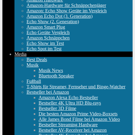
Amazon-Hardware für Schnäppchenjäger
Amazon: Echo Show Geräte im Vergleich
Amazon Echo Dot (3. Generation)
Echo Show (2. Generation)
Amazon Smart Plug
Echo Geräte Vergleich
Amazon Schnäppchen
Echo Show im Test
Echo Spot im Test
Media
Best Deals
Musik
Musik News
Bluetooth Speaker
Fußball
T-Shirts für Streamer, Fernseher und Binge-Watcher
Bestseller bei Amazon
Amazon Alexa Echo Bestseller
Bestseller 4K Ultra HD Blu-rays
Bestseller 3D Filme
Die besten Amazon Prime Video-Boxsets
Alle James Bond Filme bei Amazon Video
Bestseller Streaming Hardware
Bestseller AV-Receiver bei Amazon