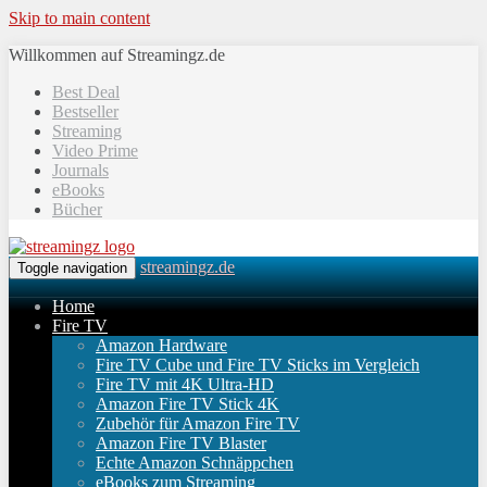
Skip to main content
Willkommen auf Streamingz.de
Best Deal
Bestseller
Streaming
Video Prime
Journals
eBooks
Bücher
streamingz.de
Toggle navigation
Home
Fire TV
Amazon Hardware
Fire TV Cube und Fire TV Sticks im Vergleich
Fire TV mit 4K Ultra-HD
Amazon Fire TV Stick 4K
Zubehör für Amazon Fire TV
Amazon Fire TV Blaster
Echte Amazon Schnäppchen
eBooks zum Streaming