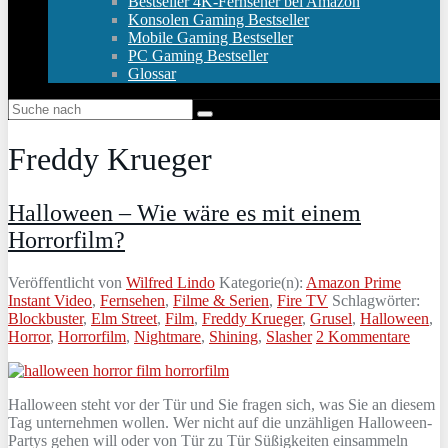
Bestseller 4K-Fernseher bei Amazon
Konsolen Gaming Bestseller
Mobile Gaming Bestseller
PC Gaming Bestseller
Glossar
Freddy Krueger
Halloween – Wie wäre es mit einem
Horrorfilm?
Veröffentlicht von
Wilfred Lindo
Kategorie(n):
Amazon Prime
Instant Video
,
Fernsehen
,
Filme & Serien
,
Fire TV
Schlagwörter:
Blockbuster
,
Elm Street
,
Film
,
Freddy Krueger
,
Grusel
,
Halloween
,
Horror
,
Horrorfilm
,
Nightmare
,
Shining
,
Slasher
2 Kommentare
Halloween steht vor der Tür und Sie fragen sich, was Sie an diesem
Tag unternehmen wollen. Wer nicht auf die unzähligen Halloween-
Partys gehen will oder von Tür zu Tür Süßigkeiten einsammeln