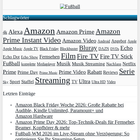
Schlagwörter
Amazon
Amazon
Amazon Prime
Alexa
4k
Prime Instant Video
Amazon Video
Angebot
Apple
Android
Bluray
Echo
Apple Music
Apple TV
Blockbuster
DAZN
Black Friday
DVDs
Film
Fire TV
Fire TV Stick
Fernsehen
Echo Dot
Echo Show
Fußball
Musik
Musik Streaming
Netflix
Mediaplayer
Nachlass
komplette
Serie
Prime
Rabatt
Prime Video
Prime Day
Reviews
Prime Music
Streaming
Ultra
Sport
Staffel
TV
Ultra HD
Video
Sky
Letzten Einträge
Amazon Black Friday Woche 2026: Große Rabatte bei
Audible, Kindle Unlimited, Paramount+ und
Amazon Hardware
Amazon Prime Day 2026: Top-Technik-Deals für Fernseher,
Beamer, Kopfhörer & mehr
Fußball-WM 2026 im Live-Stream ohne Verzögerung: So
optimieren Sie Ihr Streaming-Setup