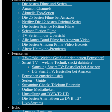
Die besten Filme und Serien …
Amazon Channels
Aktuelle Top-Serien
Die 25 besten Filme bei Amazon
Netflix: Die 12 besten Original Series
Die besten Science Fiction Filme
Science Fiction Filme
TV Serien in der Übersicht
Alle James Bond Filme bei Amazon Video
Die besten Amazon Prime Video-Boxsets
Ältere Heimkino-Premieren
Fernsehen
TV-Größe: Welche Größe für den neuen Fernseher?
Smart-TV – welche Technik steckt dahinter?
Samsung Smart TV: Bestseller bei Amazon
LG Smart TV: Bestseller bei Amazon
Fernsehen entwickelt sich
Serien – Guide
Streaming Check: Telekom Entertain
Online-Mediatheken
Umstellung auf DVB-T2 HD
Die besten Alternativen zu DVB-T2?
Live-Streams
Echo
Amazon Hardware