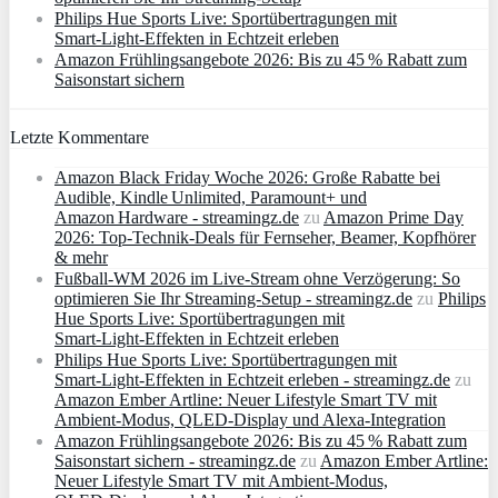
Philips Hue Sports Live: Sportübertragungen mit
Smart‑Light‑Effekten in Echtzeit erleben
Amazon Frühlingsangebote 2026: Bis zu 45 % Rabatt zum
Saisonstart sichern
Letzte Kommentare
Amazon Black Friday Woche 2026: Große Rabatte bei
Audible, Kindle Unlimited, Paramount+ und
Amazon Hardware - streamingz.de
zu
Amazon Prime Day
2026: Top-Technik-Deals für Fernseher, Beamer, Kopfhörer
& mehr
Fußball-WM 2026 im Live-Stream ohne Verzögerung: So
optimieren Sie Ihr Streaming-Setup - streamingz.de
zu
Philips
Hue Sports Live: Sportübertragungen mit
Smart‑Light‑Effekten in Echtzeit erleben
Philips Hue Sports Live: Sportübertragungen mit
Smart‑Light‑Effekten in Echtzeit erleben - streamingz.de
zu
Amazon Ember Artline: Neuer Lifestyle Smart TV mit
Ambient‑Modus, QLED‑Display und Alexa‑Integration
Amazon Frühlingsangebote 2026: Bis zu 45 % Rabatt zum
Saisonstart sichern - streamingz.de
zu
Amazon Ember Artline:
Neuer Lifestyle Smart TV mit Ambient‑Modus,