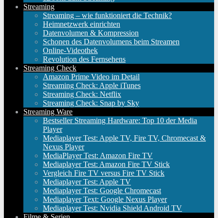
Streaming
Streaming – wie funktioniert die Technik?
Heimnetzwerk einrichten
Datenvolumen & Kompression
Schonen des Datenvolumens beim Streamen
Online-Videothek
Revolution des Fernsehens
Streaming Check
Amazon Prime Video im Detail
Streaming Check: Apple iTunes
Streaming Check: Netflix
Streaming Check: Snap by Sky
Streaming Ware
Bestseller Streaming Hardware: Top 10 der Media
Player
Mediaplayer Test: Apple TV, Fire TV, Chromecast &
Nexus Player
MediaPlayer Test: Amazon Fire TV
Mediaplayer Test: Amazon Fire TV Stick
Vergleich Fire TV versus Fire TV Stick
Mediaplayer Test: Apple TV
Mediaplayer Test: Google Chromecast
Mediaplayer Text: Google Nexus Player
Mediaplayer Test: Nvidia Shield Android TV
Filme & Serien