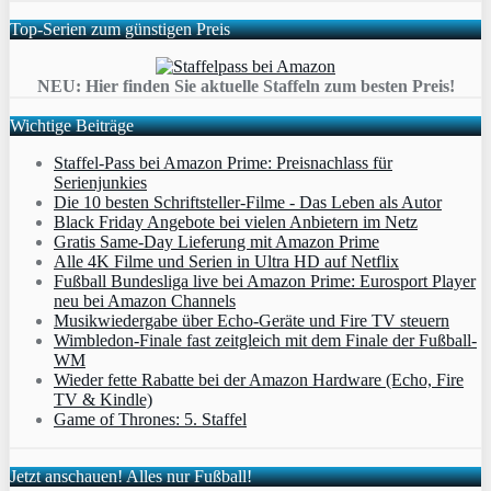
Top-Serien zum günstigen Preis
NEU: Hier finden Sie aktuelle Staffeln zum besten Preis!
Wichtige Beiträge
Staffel-Pass bei Amazon Prime: Preisnachlass für
Serienjunkies
Die 10 besten Schriftsteller-Filme - Das Leben als Autor
Black Friday Angebote bei vielen Anbietern im Netz
Gratis Same-Day Lieferung mit Amazon Prime
Alle 4K Filme und Serien in Ultra HD auf Netflix
Fußball Bundesliga live bei Amazon Prime: Eurosport Player
neu bei Amazon Channels
Musikwiedergabe über Echo-Geräte und Fire TV steuern
Wimbledon-Finale fast zeitgleich mit dem Finale der Fußball-
WM
Wieder fette Rabatte bei der Amazon Hardware (Echo, Fire
TV & Kindle)
Game of Thrones: 5. Staffel
Jetzt anschauen! Alles nur Fußball!