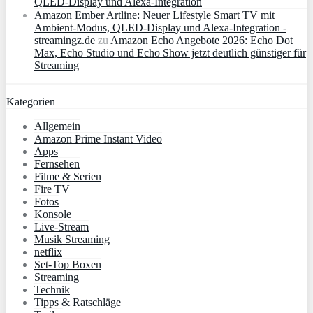
QLED‑Display und Alexa‑Integration
Amazon Ember Artline: Neuer Lifestyle Smart TV mit
Ambient‑Modus, QLED‑Display und Alexa‑Integration -
streamingz.de
zu
Amazon Echo Angebote 2026: Echo Dot
Max, Echo Studio und Echo Show jetzt deutlich günstiger für
Streaming
Kategorien
Allgemein
Amazon Prime Instant Video
Apps
Fernsehen
Filme & Serien
Fire TV
Fotos
Konsole
Live-Stream
Musik Streaming
netflix
Set-Top Boxen
Streaming
Technik
Tipps & Ratschläge