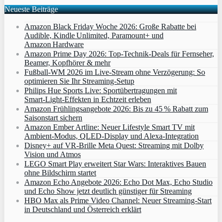
Neueste Beiträge
Amazon Black Friday Woche 2026: Große Rabatte bei
Audible, Kindle Unlimited, Paramount+ und
Amazon Hardware
Amazon Prime Day 2026: Top-Technik-Deals für Fernseher,
Beamer, Kopfhörer & mehr
Fußball-WM 2026 im Live-Stream ohne Verzögerung: So
optimieren Sie Ihr Streaming-Setup
Philips Hue Sports Live: Sportübertragungen mit
Smart‑Light‑Effekten in Echtzeit erleben
Amazon Frühlingsangebote 2026: Bis zu 45 % Rabatt zum
Saisonstart sichern
Amazon Ember Artline: Neuer Lifestyle Smart TV mit
Ambient‑Modus, QLED‑Display und Alexa‑Integration
Disney+ auf VR-Brille Meta Quest: Streaming mit Dolby
Vision und Atmos
LEGO Smart Play erweitert Star Wars: Interaktives Bauen
ohne Bildschirm startet
Amazon Echo Angebote 2026: Echo Dot Max, Echo Studio
und Echo Show jetzt deutlich günstiger für Streaming
HBO Max als Prime Video Channel: Neuer Streaming‑Start
in Deutschland und Österreich erklärt