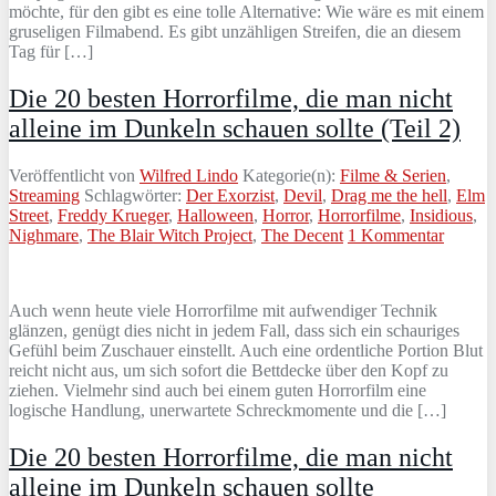
möchte, für den gibt es eine tolle Alternative: Wie wäre es mit einem
gruseligen Filmabend. Es gibt unzähligen Streifen, die an diesem
Tag für […]
Die 20 besten Horrorfilme, die man nicht
alleine im Dunkeln schauen sollte (Teil 2)
Veröffentlicht von
Wilfred Lindo
Kategorie(n):
Filme & Serien
,
Streaming
Schlagwörter:
Der Exorzist
,
Devil
,
Drag me the hell
,
Elm
Street
,
Freddy Krueger
,
Halloween
,
Horror
,
Horrorfilme
,
Insidious
,
Nighmare
,
The Blair Witch Project
,
The Decent
1 Kommentar
Auch wenn heute viele Horrorfilme mit aufwendiger Technik
glänzen, genügt dies nicht in jedem Fall, dass sich ein schauriges
Gefühl beim Zuschauer einstellt. Auch eine ordentliche Portion Blut
reicht nicht aus, um sich sofort die Bettdecke über den Kopf zu
ziehen. Vielmehr sind auch bei einem guten Horrorfilm eine
logische Handlung, unerwartete Schreckmomente und die […]
Die 20 besten Horrorfilme, die man nicht
alleine im Dunkeln schauen sollte