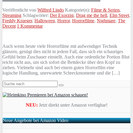
Veröffentlicht von
Wilfred Lindo
Kategorie(n):
Filme & Serien
,
Streaming
Schlagwörter:
Der Exorzist
,
Drag me the hell
,
Elm Street
,
Freddy Krueger
,
Halloween
,
Horror
,
Horrorfilme
,
Nighmare
,
The
Decent
1 Kommentar
Auch wenn heute viele Horrorfilme mit aufwendiger Technik
glänzen, genügt dies nicht in jedem Fall, dass sich ein schauriges
Gefühl beim Zuschauer einstellt. Auch eine ordentliche Portion Blut
reicht nicht aus, um sich sofort die Bettdecke über den Kopf zu
ziehen. Vielmehr sind auch bei einem guten Horrorfilm eine
logische Handlung, unerwartete Schreckmomente und die […]
NEU:
Jetzt direkt unter Amazon verfügbar!
Neue Angebote bei Amazon Video