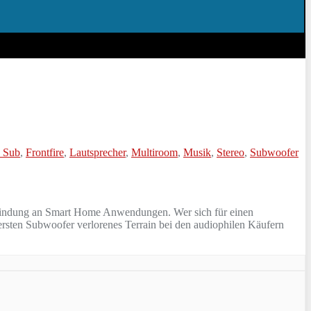
 Sub
,
Frontfire
,
Lautsprecher
,
Multiroom
,
Musik
,
Stereo
,
Subwoofer
Anbindung an Smart Home Anwendungen. Wer sich für einen
rsten Subwoofer verlorenes Terrain bei den audiophilen Käufern