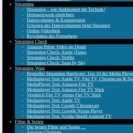
Streaming
Streaming – wie funktioniert die Technik?
Heimnetzwerk einrichten
Datenvolumen & Kompression
Schonen des Datenvolumens beim Streamen
Online-Videothek
Revolution des Fernsehens
Streaming Check
Amazon Prime Video im Detail
Streaming Check: Apple iTunes
Streaming Check: Netflix
Streaming Check: Snap by Sky
Streaming Ware
Bestseller Streaming Hardware: Top 10 der Media Playe
Mediaplayer Test: Apple TV, Fire TV, Chromecast & Ne
MediaPlayer Test: Amazon Fire TV
Mediaplayer Test: Amazon Fire TV Stick
Vergleich Fire TV versus Fire TV Stick
Mediaplayer Test: Apple TV
Mediaplayer Test: Google Chromecast
Mediaplayer Text: Google Nexus Player
Mediaplayer Test: Nvidia Shield Android TV
Filme & Serien
Die besten Filme und Serien …
Amazon Channels