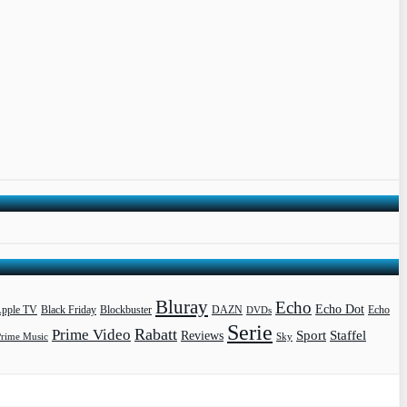
Bluray
Echo
Echo Dot
pple TV
Blockbuster
DAZN
Black Friday
DVDs
Echo
Serie
Rabatt
Prime Video
Sport
Staffel
Reviews
Prime Music
Sky