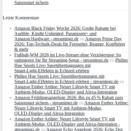
Saisonstart sichern
Letzte Kommentare
Amazon Black Friday Woche 2026: Große Rabatte bei
Audible, Kindle Unlimited, Paramount+ und
Amazon Hardware - streamingz.de
zu
Amazon Prime Day
2026: Top-Technik-Deals für Fernseher, Beamer, Kopfhörer
& mehr
Fußball-WM 2026 im Live-Stream ohne Verzögerung: So
optimieren Sie Ihr Streaming-Setup - streamingz.de
zu
Philips
Hue Sports Live: Sportübertragungen mit
Smart‑Light‑Effekten in Echtzeit erleben
Philips Hue Sports Live: Sportübertragungen mit
Smart‑Light‑Effekten in Echtzeit erleben - streamingz.de
zu
Amazon Ember Artline: Neuer Lifestyle Smart TV mit
Ambient‑Modus, QLED‑Display und Alexa‑Integration
Amazon Frühlingsangebote 2026: Bis zu 45 % Rabatt zum
Saisonstart sichern - streamingz.de
zu
Amazon Ember Artline:
Neuer Lifestyle Smart TV mit Ambient‑Modus,
QLED‑Display und Alexa‑Integration
Amazon Ember Artline: Neuer Lifestyle Smart TV mit
Ambient‑Modus, QLED‑Display und Alexa‑Integration -
streamingz.de
zu
Amazon Echo Angebote 2026: Echo Dot