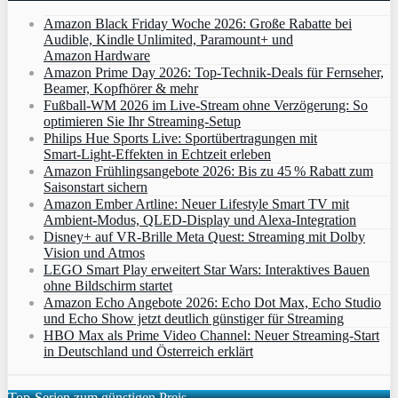
Amazon Black Friday Woche 2026: Große Rabatte bei
Audible, Kindle Unlimited, Paramount+ und
Amazon Hardware
Amazon Prime Day 2026: Top-Technik-Deals für Fernseher,
Beamer, Kopfhörer & mehr
Fußball-WM 2026 im Live-Stream ohne Verzögerung: So
optimieren Sie Ihr Streaming-Setup
Philips Hue Sports Live: Sportübertragungen mit
Smart‑Light‑Effekten in Echtzeit erleben
Amazon Frühlingsangebote 2026: Bis zu 45 % Rabatt zum
Saisonstart sichern
Amazon Ember Artline: Neuer Lifestyle Smart TV mit
Ambient‑Modus, QLED‑Display und Alexa‑Integration
Disney+ auf VR-Brille Meta Quest: Streaming mit Dolby
Vision und Atmos
LEGO Smart Play erweitert Star Wars: Interaktives Bauen
ohne Bildschirm startet
Amazon Echo Angebote 2026: Echo Dot Max, Echo Studio
und Echo Show jetzt deutlich günstiger für Streaming
HBO Max als Prime Video Channel: Neuer Streaming‑Start
in Deutschland und Österreich erklärt
Top-Serien zum günstigen Preis