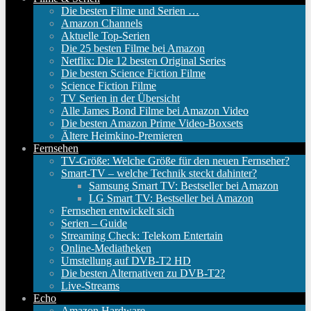
Die besten Filme und Serien …
Amazon Channels
Aktuelle Top-Serien
Die 25 besten Filme bei Amazon
Netflix: Die 12 besten Original Series
Die besten Science Fiction Filme
Science Fiction Filme
TV Serien in der Übersicht
Alle James Bond Filme bei Amazon Video
Die besten Amazon Prime Video-Boxsets
Ältere Heimkino-Premieren
Fernsehen
TV-Größe: Welche Größe für den neuen Fernseher?
Smart-TV – welche Technik steckt dahinter?
Samsung Smart TV: Bestseller bei Amazon
LG Smart TV: Bestseller bei Amazon
Fernsehen entwickelt sich
Serien – Guide
Streaming Check: Telekom Entertain
Online-Mediatheken
Umstellung auf DVB-T2 HD
Die besten Alternativen zu DVB-T2?
Live-Streams
Echo
Amazon Hardware