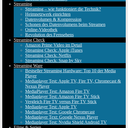
Streaming
Streaming – wie funktioniert die Technik?
Heimnetzwerk einrichten
Datenvolumen & Kompression
Schonen des Datenvolumens beim Streamen
Online-Videothek
Revolution des Fernsehens
Streaming Check
Amazon Prime Video im Detail
Streaming Check: Apple iTunes
Streaming Check: Netflix
Streaming Check: Snap by Sky
Streaming Ware
Bestseller Streaming Hardware: Top 10 der Media
Player
Mediaplayer Test: Apple TV, Fire TV, Chromecast &
Nexus Player
MediaPlayer Test: Amazon Fire TV
Mediaplayer Test: Amazon Fire TV Stick
Vergleich Fire TV versus Fire TV Stick
Mediaplayer Test: Apple TV
Mediaplayer Test: Google Chromecast
Mediaplayer Text: Google Nexus Player
Mediaplayer Test: Nvidia Shield Android TV
Filme & Serien