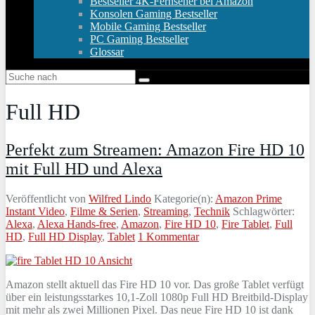
Bestseller 4K-Fernseher bei Amazon
Konsolen Gaming Bestseller
Mobile Gaming Bestseller
PC Gaming Bestseller
Glossar
Full HD
Perfekt zum Streamen: Amazon Fire HD 10
mit Full HD und Alexa
Veröffentlicht von
Wilfred Lindo
Kategorie(n):
Amazon Prime
Instant Video
,
Filme & Serien
,
Streaming
,
Technik
Schlagwörter:
Alexa
,
Alexa Hands-free
,
Amazon
,
Fire HD 10
,
Fire Tablet
,
Full
HD
,
Full HD Display
,
Tablet
1 Kommentar
Amazon stellt aktuell das Fire HD 10 vor. Das große Tablet verfügt
über ein leistungsstarkes 10,1-Zoll 1080p Full HD Breitbild-Display
mit mehr als zwei Millionen Pixel. Das neue Fire HD 10 ist dank