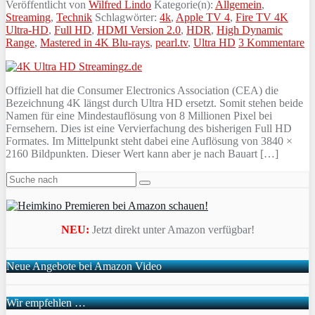
Veröffentlicht von
Wilfred Lindo
Kategorie(n):
Allgemein
,
Streaming
,
Technik
Schlagwörter:
4k
,
Apple TV 4
,
Fire TV 4K
Ultra-HD
,
Full HD
,
HDMI Version 2.0
,
HDR
,
High Dynamic
Range
,
Mastered in 4K Blu-rays
,
pearl.tv
,
Ultra HD
3 Kommentare
Offiziell hat die Consumer Electronics Association (CEA) die
Bezeichnung 4K längst durch Ultra HD ersetzt. Somit stehen beide
Namen für eine Mindestauflösung von 8 Millionen Pixel bei
Fernsehern. Dies ist eine Vervierfachung des bisherigen Full HD
Formates. Im Mittelpunkt steht dabei eine Auflösung von 3840 ×
2160 Bildpunkten. Dieser Wert kann aber je nach Bauart […]
NEU:
Jetzt direkt unter Amazon verfügbar!
Neue Angebote bei Amazon Video
Wir empfehlen …