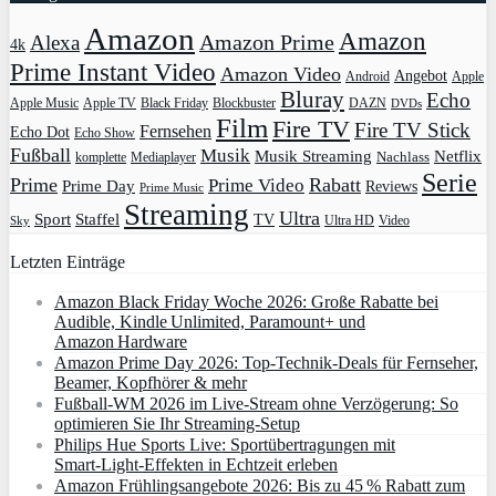
Amazon
Amazon
Amazon Prime
Alexa
4k
Prime Instant Video
Amazon Video
Angebot
Apple
Android
Bluray
Echo
Apple Music
Apple TV
Blockbuster
DAZN
Black Friday
DVDs
Film
Fire TV
Fire TV Stick
Fernsehen
Echo Dot
Echo Show
Fußball
Musik
Musik Streaming
Netflix
Mediaplayer
Nachlass
komplette
Serie
Prime
Rabatt
Prime Video
Prime Day
Reviews
Prime Music
Streaming
Ultra
Sport
Staffel
TV
Ultra HD
Video
Sky
Letzten Einträge
Amazon Black Friday Woche 2026: Große Rabatte bei
Audible, Kindle Unlimited, Paramount+ und
Amazon Hardware
Amazon Prime Day 2026: Top-Technik-Deals für Fernseher,
Beamer, Kopfhörer & mehr
Fußball-WM 2026 im Live-Stream ohne Verzögerung: So
optimieren Sie Ihr Streaming-Setup
Philips Hue Sports Live: Sportübertragungen mit
Smart‑Light‑Effekten in Echtzeit erleben
Amazon Frühlingsangebote 2026: Bis zu 45 % Rabatt zum