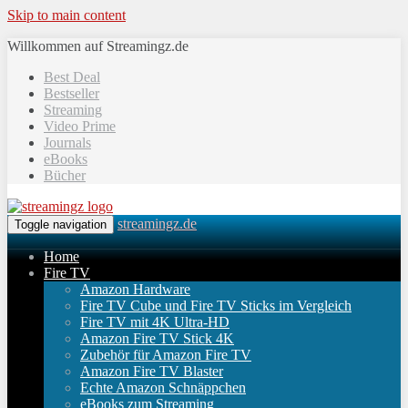
Skip to main content
Willkommen auf Streamingz.de
Best Deal
Bestseller
Streaming
Video Prime
Journals
eBooks
Bücher
streamingz.de
Toggle navigation
Home
Fire TV
Amazon Hardware
Fire TV Cube und Fire TV Sticks im Vergleich
Fire TV mit 4K Ultra-HD
Amazon Fire TV Stick 4K
Zubehör für Amazon Fire TV
Amazon Fire TV Blaster
Echte Amazon Schnäppchen
eBooks zum Streaming