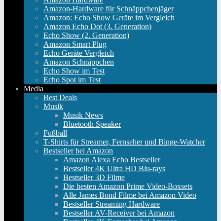
Amazon-Hardware für Schnäppchenjäger
Amazon: Echo Show Geräte im Vergleich
Amazon Echo Dot (3. Generation)
Echo Show (2. Generation)
Amazon Smart Plug
Echo Geräte Vergleich
Amazon Schnäppchen
Echo Show im Test
Echo Spot im Test
Media
Best Deals
Musik
Musik News
Bluetooth Speaker
Fußball
T-Shirts für Streamer, Fernseher und Binge-Watcher
Bestseller bei Amazon
Amazon Alexa Echo Bestseller
Bestseller 4K Ultra HD Blu-rays
Bestseller 3D Filme
Die besten Amazon Prime Video-Boxsets
Alle James Bond Filme bei Amazon Video
Bestseller Streaming Hardware
Bestseller AV-Receiver bei Amazon