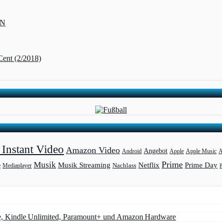
ZN
Cent (2/2018)
Instant Video
Amazon Video
Angebot
Apple
Apple Music
A
Android
Prime
Musik
Musik Streaming
Netflix
Prime Day
Mediaplayer
Nachlass
e
e, Kindle Unlimited, Paramount+ und Amazon Hardware