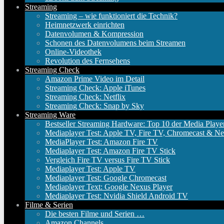
Streaming
Streaming – wie funktioniert die Technik?
Heimnetzwerk einrichten
Datenvolumen & Kompression
Schonen des Datenvolumens beim Streamen
Online-Videothek
Revolution des Fernsehens
Streaming Check
Amazon Prime Video im Detail
Streaming Check: Apple iTunes
Streaming Check: Netflix
Streaming Check: Snap by Sky
Streaming Ware
Bestseller Streaming Hardware: Top 10 der Media Playe
Mediaplayer Test: Apple TV, Fire TV, Chromecast & Ne
MediaPlayer Test: Amazon Fire TV
Mediaplayer Test: Amazon Fire TV Stick
Vergleich Fire TV versus Fire TV Stick
Mediaplayer Test: Apple TV
Mediaplayer Test: Google Chromecast
Mediaplayer Text: Google Nexus Player
Mediaplayer Test: Nvidia Shield Android TV
Filme & Serien
Die besten Filme und Serien …
Amazon Channels