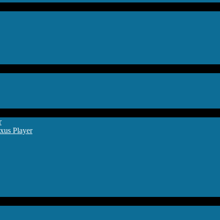
r
xus Player