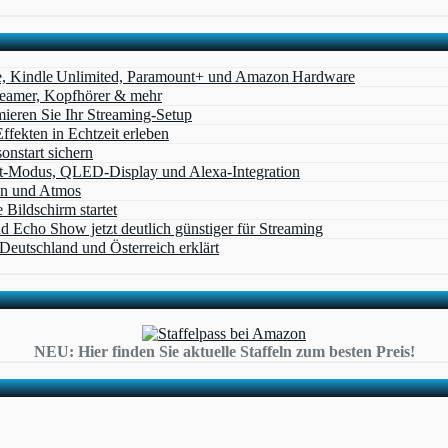
e, Kindle Unlimited, Paramount+ und Amazon Hardware
Beamer, Kopfhörer & mehr
eren Sie Ihr Streaming-Setup
ffekten in Echtzeit erleben
nstart sichern
t‑Modus, QLED‑Display und Alexa‑Integration
on und Atmos
Bildschirm startet
cho Show jetzt deutlich günstiger für Streaming
eutschland und Österreich erklärt
NEU: Hier finden Sie aktuelle Staffeln zum besten Preis!