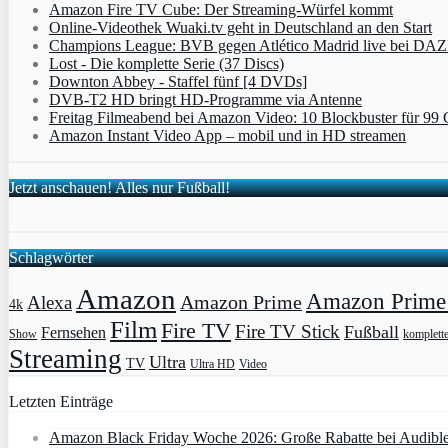
Amazon Fire TV Cube: Der Streaming-Würfel kommt
Online-Videothek Wuaki.tv geht in Deutschland an den Start
Champions League: BVB gegen Atlético Madrid live bei DA
Lost - Die komplette Serie (37 Discs)
Downton Abbey - Staffel fünf [4 DVDs]
DVB-T2 HD bringt HD-Programme via Antenne
Freitag Filmeabend bei Amazon Video: 10 Blockbuster für 99 
Amazon Instant Video App – mobil und in HD streamen
Jetzt anschauen! Alles nur Fußball!
Schlagwörter
Amazon
Amazon Prime 
Amazon Prime
Alexa
4k
Film
Fire TV
Fire TV Stick
Fußball
Fernsehen
Show
komplett
Streaming
Ultra
TV
Ultra HD
Video
Letzten Einträge
Amazon Black Friday Woche 2026: Große Rabatte bei Audibl