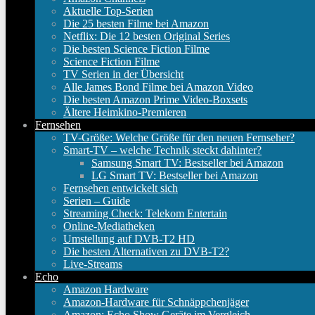
Aktuelle Top-Serien
Die 25 besten Filme bei Amazon
Netflix: Die 12 besten Original Series
Die besten Science Fiction Filme
Science Fiction Filme
TV Serien in der Übersicht
Alle James Bond Filme bei Amazon Video
Die besten Amazon Prime Video-Boxsets
Ältere Heimkino-Premieren
Fernsehen
TV-Größe: Welche Größe für den neuen Fernseher?
Smart-TV – welche Technik steckt dahinter?
Samsung Smart TV: Bestseller bei Amazon
LG Smart TV: Bestseller bei Amazon
Fernsehen entwickelt sich
Serien – Guide
Streaming Check: Telekom Entertain
Online-Mediatheken
Umstellung auf DVB-T2 HD
Die besten Alternativen zu DVB-T2?
Live-Streams
Echo
Amazon Hardware
Amazon-Hardware für Schnäppchenjäger
Amazon: Echo Show Geräte im Vergleich