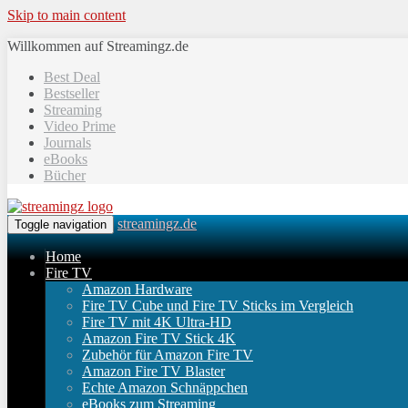
Skip to main content
Willkommen auf Streamingz.de
Best Deal
Bestseller
Streaming
Video Prime
Journals
eBooks
Bücher
streamingz.de
Toggle navigation
Home
Fire TV
Amazon Hardware
Fire TV Cube und Fire TV Sticks im Vergleich
Fire TV mit 4K Ultra-HD
Amazon Fire TV Stick 4K
Zubehör für Amazon Fire TV
Amazon Fire TV Blaster
Echte Amazon Schnäppchen
eBooks zum Streaming