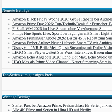
Neueste Beiträge
Amazon Black Friday Woche 2026: Große Rabatte bei Audibl
Amazon Prime Day 2026: Top-Technik-Deals für Fernseher, 
Fußball-WM 2026 im Live-Stream ohne Verzögerung: So optimi
Philips Hue Sports Live: Sportübertragungen mit Smart‑Light‑E
Amazon Frühlingsangebote 2026: Bis zu 45 % Rabatt zum Saiso
Amazon Ember Artline: Neuer Lifestyle Smart TV mit Ambien
Disney+ auf VR-Brille Meta Quest: Streaming mit Dolby Visi
LEGO Smart Play erweitert Star Wars: Interaktives Bauen ohne 
Amazon Echo Angebote 2026: Echo Dot Max, Echo Studio und E
HBO Max als Prime Video Channel: Neuer Streaming‑Start in D
Top-Serien zum günstigen Preis
Wichtige Beiträge
Staffel-Pass bei Amazon Prime: Preisnachlass für Serienjunkies
Alle 4K Filme und Serien in Ultra HD auf Netflix