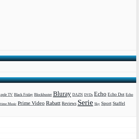
Bluray
Echo
Echo Dot
pple TV
Blockbuster
DAZN
Black Friday
DVDs
Echo
Serie
Rabatt
Prime Video
Sport
Staffel
Reviews
Prime Music
Sky