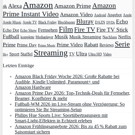
Amazon
Amazon
Amazon Prime
Alexa
4k
Prime Instant Video
Amazon Video
Angebot
Apple
Android
Bluray
Echo
Apple Music
Apple TV
Blockbuster
DAZN
Black Friday
DVDs
Film
Fire TV
Fire TV Stick
Fernsehen
Echo Dot
Echo Show
Fußball
Musik
Musik Streaming
Netflix
Mediaplayer
Nachlass
komplette
Serie
Prime
Rabatt
Prime Video
Prime Day
Reviews
Prime Music
Streaming
Ultra
Sport
Staffel
TV
Ultra HD
Video
Sky
Letzten Einträge
Amazon Black Friday Woche 2026: Große Rabatte bei
Audible, Kindle Unlimited, Paramount+ und
Amazon Hardware
Amazon Prime Day 2026: Top-Technik-Deals für Fernseher,
Beamer, Kopfhörer & mehr
Fußball-WM 2026 im Live-Stream ohne Verzögerung: So
optimieren Sie Ihr Streaming-Setup
Philips Hue Sports Live: Sportübertragungen mit
Smart‑Light‑Effekten in Echtzeit erleben
Amazon Frühlingsangebote 2026: Bis zu 45 % Rabatt zum
Saisonstart sichern