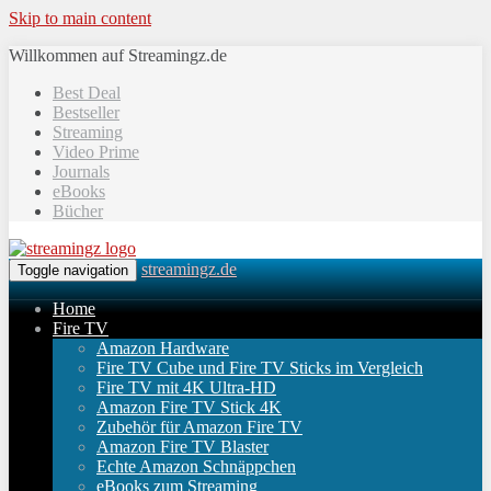
Skip to main content
Willkommen auf Streamingz.de
Best Deal
Bestseller
Streaming
Video Prime
Journals
eBooks
Bücher
streamingz.de
Toggle navigation
Home
Fire TV
Amazon Hardware
Fire TV Cube und Fire TV Sticks im Vergleich
Fire TV mit 4K Ultra-HD
Amazon Fire TV Stick 4K
Zubehör für Amazon Fire TV
Amazon Fire TV Blaster
Echte Amazon Schnäppchen
eBooks zum Streaming