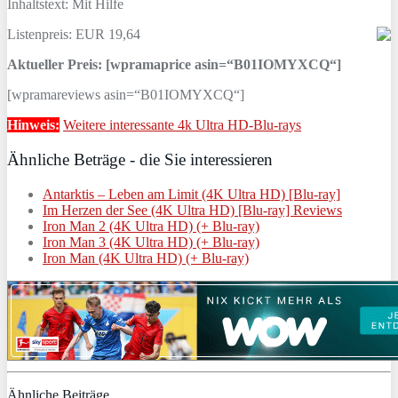
Inhaltstext: Mit Hilfe
Listenpreis: EUR 19,64
Aktueller Preis: [wpramaprice asin=“B01IOMYXCQ“]
[wpramareviews asin=“B01IOMYXCQ“]
Hinweis:
Weitere interessante 4k Ultra HD-Blu-rays
Ähnliche Beträge - die Sie interessieren
Antarktis – Leben am Limit (4K Ultra HD) [Blu-ray]
Im Herzen der See (4K Ultra HD) [Blu-ray] Reviews
Iron Man 2 (4K Ultra HD) (+ Blu-ray)
Iron Man 3 (4K Ultra HD) (+ Blu-ray)
Iron Man (4K Ultra HD) (+ Blu-ray)
Ähnliche Beiträge