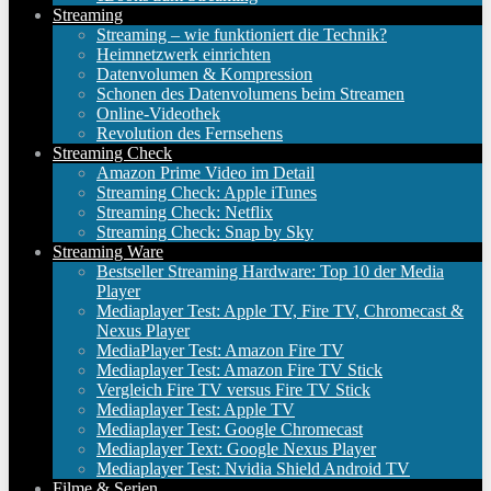
Streaming
Streaming – wie funktioniert die Technik?
Heimnetzwerk einrichten
Datenvolumen & Kompression
Schonen des Datenvolumens beim Streamen
Online-Videothek
Revolution des Fernsehens
Streaming Check
Amazon Prime Video im Detail
Streaming Check: Apple iTunes
Streaming Check: Netflix
Streaming Check: Snap by Sky
Streaming Ware
Bestseller Streaming Hardware: Top 10 der Media
Player
Mediaplayer Test: Apple TV, Fire TV, Chromecast &
Nexus Player
MediaPlayer Test: Amazon Fire TV
Mediaplayer Test: Amazon Fire TV Stick
Vergleich Fire TV versus Fire TV Stick
Mediaplayer Test: Apple TV
Mediaplayer Test: Google Chromecast
Mediaplayer Text: Google Nexus Player
Mediaplayer Test: Nvidia Shield Android TV
Filme & Serien