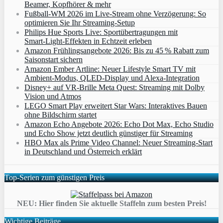
Beamer, Kopfhörer & mehr
Fußball-WM 2026 im Live-Stream ohne Verzögerung: So
optimieren Sie Ihr Streaming-Setup
Philips Hue Sports Live: Sportübertragungen mit
Smart‑Light‑Effekten in Echtzeit erleben
Amazon Frühlingsangebote 2026: Bis zu 45 % Rabatt zum
Saisonstart sichern
Amazon Ember Artline: Neuer Lifestyle Smart TV mit
Ambient‑Modus, QLED‑Display und Alexa‑Integration
Disney+ auf VR-Brille Meta Quest: Streaming mit Dolby
Vision und Atmos
LEGO Smart Play erweitert Star Wars: Interaktives Bauen
ohne Bildschirm startet
Amazon Echo Angebote 2026: Echo Dot Max, Echo Studio
und Echo Show jetzt deutlich günstiger für Streaming
HBO Max als Prime Video Channel: Neuer Streaming‑Start
in Deutschland und Österreich erklärt
Top-Serien zum günstigen Preis
NEU: Hier finden Sie aktuelle Staffeln zum besten Preis!
Wichtige Beiträge