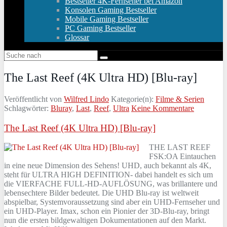
Bestseller 4K-Fernseher bei Amazon
Konsolen Gaming Bestseller
Mobile Gaming Bestseller
PC Gaming Bestseller
Glossar
The Last Reef (4K Ultra HD) [Blu-ray]
Veröffentlicht von
Wilfred Lindo
Kategorie(n):
Filme & Serien
Schlagwörter:
Bluray
,
Last
,
Reef
,
Ultra
Keine Kommentare
The Last Reef (4K Ultra HD) [Blu-ray]
THE LAST REEF
FSK:OA Eintauchen
in eine neue Dimension des Sehens! UHD, auch bekannt als 4K,
steht für ULTRA HIGH DEFINITION- dabei handelt es sich um
die VIERFACHE FULL-HD-AUFLÖSUNG, was brillantere und
lebensechtere Bilder bedeutet. Die UHD Blu-ray ist weltweit
abspielbar, Systemvoraussetzung sind aber ein UHD-Fernseher und
ein UHD-Player. Imax, schon ein Pionier der 3D-Blu-ray, bringt
nun die ersten bildgewaltigen Dokumentationen auf den Markt.