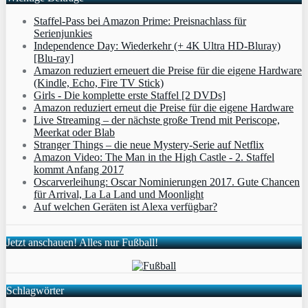
Staffel-Pass bei Amazon Prime: Preisnachlass für
Serienjunkies
Independence Day: Wiederkehr (+ 4K Ultra HD-Bluray)
[Blu-ray]
Amazon reduziert erneuert die Preise für die eigene Hardware
(Kindle, Echo, Fire TV Stick)
Girls - Die komplette erste Staffel [2 DVDs]
Amazon reduziert erneut die Preise für die eigene Hardware
Live Streaming – der nächste große Trend mit Periscope,
Meerkat oder Blab
Stranger Things – die neue Mystery-Serie auf Netflix
Amazon Video: The Man in the High Castle - 2. Staffel
kommt Anfang 2017
Oscarverleihung: Oscar Nominierungen 2017. Gute Chancen
für Arrival, La La Land und Moonlight
Auf welchen Geräten ist Alexa verfügbar?
Jetzt anschauen! Alles nur Fußball!
Schlagwörter