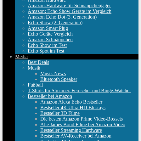
Amazon-Hardware für Schnäppchenjäger
Amazon: Echo Show Geräte im Vergleich
Amazon Echo Dot (3. Generation)
Echo Show (2. Generation)
Amazon Smart Plug
Echo Geräte Vergleich
Amazon Schnäppchen
Echo Show im Test
Echo Spot im Test
Media
Best Deals
Musik
Musik News
Bluetooth Speaker
Fußball
T-Shirts für Streamer, Fernseher und Binge-Watcher
Bestseller bei Amazon
Amazon Alexa Echo Bestseller
Bestseller 4K Ultra HD Blu-rays
Bestseller 3D Filme
Die besten Amazon Prime Video-Boxsets
Alle James Bond Filme bei Amazon Video
Bestseller Streaming Hardware
Bestseller AV-Receiver bei Amazon