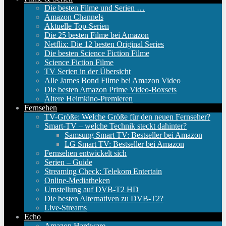
Die besten Filme und Serien …
Amazon Channels
Aktuelle Top-Serien
Die 25 besten Filme bei Amazon
Netflix: Die 12 besten Original Series
Die besten Science Fiction Filme
Science Fiction Filme
TV Serien in der Übersicht
Alle James Bond Filme bei Amazon Video
Die besten Amazon Prime Video-Boxsets
Ältere Heimkino-Premieren
Fernsehen
TV-Größe: Welche Größe für den neuen Fernseher?
Smart-TV – welche Technik steckt dahinter?
Samsung Smart TV: Bestseller bei Amazon
LG Smart TV: Bestseller bei Amazon
Fernsehen entwickelt sich
Serien – Guide
Streaming Check: Telekom Entertain
Online-Mediatheken
Umstellung auf DVB-T2 HD
Die besten Alternativen zu DVB-T2?
Live-Streams
Echo
Amazon Hardware