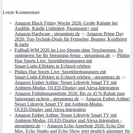
Letzte Kommentare
Amazon Black Friday Woche 2026: Große Rabatte bei
Audible, Kindle Unlimited, Paramount+ und
Amazon Hardware - streamingz.de
zu
Amazon Prime Day
2026: Top-Technik-Deals für Fernseher, Beamer, Kopfhörer
& mehr
Fußball-WM 2026 im Live-Stream ohne Verzögerung: So
optimieren Sie Ihr Streaming-Setup - streamingz.de
zu
Philips
Hue Sports Live: Sportübertragungen mit
Smart‑Light‑Effekten in Echtzeit erleben
Philips Hue Sports Live: Sportübertragungen mit
Smart‑Light‑Effekten in Echtzeit erleben - streamingz.de
zu
Amazon Ember Artline: Neuer Lifestyle Smart TV mit
Ambient‑Modus, QLED‑Display und Alexa‑Integration
Amazon Frühlingsangebote 2026: Bis zu 45 % Rabatt zum
Saisonstart sichern - streamingz.de
zu
Amazon Ember Artline:
Neuer Lifestyle Smart TV mit Ambient‑Modus,
QLED‑Display und Alexa‑Integration
Amazon Ember Artline: Neuer Lifestyle Smart TV mit
Ambient‑Modus, QLED‑Display und Alexa‑Integration -
streamingz.de
zu
Amazon Echo Angebote 2026: Echo Dot
Max, Echo Studio und Echo Show jetzt deutlich günstiger für