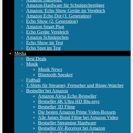
Amazon-Hardware für Schnäppchenjäger
Amazon: Echo Show Geräte im Vergleich
Amazon Echo Dot (3. Generation)
Echo Show (2. Generation)
Amazon Smart Plug
Echo Geräte Vergleich
Amazon Schnäppchen
Echo Show im Test
Echo Spot im Test
Media
Best Deals
Musik
Musik News
Bluetooth Speaker
Fußball
T-Shirts für Streamer, Fernseher und Binge-Watcher
Bestseller bei Amazon
Amazon Alexa Echo Bestseller
Bestseller 4K Ultra HD Blu-rays
Bestseller 3D Filme
Die besten Amazon Prime Video-Boxsets
Alle James Bond Filme bei Amazon Video
Bestseller Streaming Hardware
Bestseller AV-Receiver bei Amazon