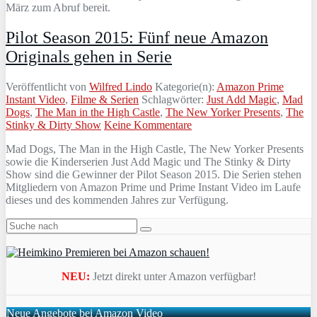
März zum Abruf bereit.
Pilot Season 2015: Fünf neue Amazon
Originals gehen in Serie
Veröffentlicht von
Wilfred Lindo
Kategorie(n):
Amazon Prime
Instant Video
,
Filme & Serien
Schlagwörter:
Just Add Magic
,
Mad
Dogs
,
The Man in the High Castle
,
The New Yorker Presents
,
The
Stinky & Dirty Show
Keine Kommentare
Mad Dogs, The Man in the High Castle, The New Yorker Presents
sowie die Kinderserien Just Add Magic und The Stinky & Dirty
Show sind die Gewinner der Pilot Season 2015. Die Serien stehen
Mitgliedern von Amazon Prime und Prime Instant Video im Laufe
dieses und des kommenden Jahres zur Verfügung.
NEU:
Jetzt direkt unter Amazon verfügbar!
Neue Angebote bei Amazon Video