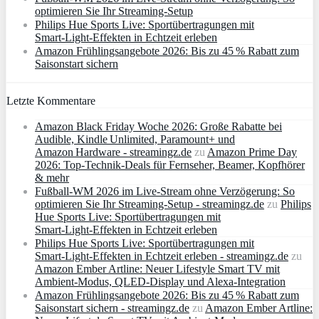
optimieren Sie Ihr Streaming-Setup
Philips Hue Sports Live: Sportübertragungen mit
Smart‑Light‑Effekten in Echtzeit erleben
Amazon Frühlingsangebote 2026: Bis zu 45 % Rabatt zum
Saisonstart sichern
Letzte Kommentare
Amazon Black Friday Woche 2026: Große Rabatte bei
Audible, Kindle Unlimited, Paramount+ und
Amazon Hardware - streamingz.de
zu
Amazon Prime Day
2026: Top-Technik-Deals für Fernseher, Beamer, Kopfhörer
& mehr
Fußball-WM 2026 im Live-Stream ohne Verzögerung: So
optimieren Sie Ihr Streaming-Setup - streamingz.de
zu
Philips
Hue Sports Live: Sportübertragungen mit
Smart‑Light‑Effekten in Echtzeit erleben
Philips Hue Sports Live: Sportübertragungen mit
Smart‑Light‑Effekten in Echtzeit erleben - streamingz.de
zu
Amazon Ember Artline: Neuer Lifestyle Smart TV mit
Ambient‑Modus, QLED‑Display und Alexa‑Integration
Amazon Frühlingsangebote 2026: Bis zu 45 % Rabatt zum
Saisonstart sichern - streamingz.de
zu
Amazon Ember Artline: