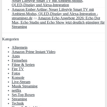
Neuer Lifestyle Smart TV mit Ambient‑Modus,
QLED‑Display und Alexa‑Integration
Amazon Ember Artline: Neuer Lifestyle Smart TV mit
Ambient‑Modus, QLED‑Display und Alexa‑Integration -
streamingz.de
zu
Amazon Echo Angebote 2026: Echo Dot
Max, Echo Studio und Echo Show jetzt deutlich günstiger für
Streaming
Kategorien
Allgemein
Amazon Prime Instant Video
Apps
Fernsehen
Filme & Serien
Fire TV
Fotos
Konsole
Live-Stream
Musik Streaming
netflix
Set-Top Boxen
Streaming
Technik