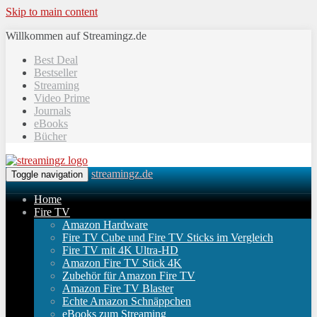
Skip to main content
Willkommen auf Streamingz.de
Best Deal
Bestseller
Streaming
Video Prime
Journals
eBooks
Bücher
streamingz.de
Toggle navigation
Home
Fire TV
Amazon Hardware
Fire TV Cube und Fire TV Sticks im Vergleich
Fire TV mit 4K Ultra-HD
Amazon Fire TV Stick 4K
Zubehör für Amazon Fire TV
Amazon Fire TV Blaster
Echte Amazon Schnäppchen
eBooks zum Streaming