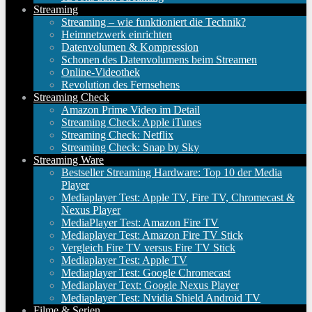
Streaming
Streaming – wie funktioniert die Technik?
Heimnetzwerk einrichten
Datenvolumen & Kompression
Schonen des Datenvolumens beim Streamen
Online-Videothek
Revolution des Fernsehens
Streaming Check
Amazon Prime Video im Detail
Streaming Check: Apple iTunes
Streaming Check: Netflix
Streaming Check: Snap by Sky
Streaming Ware
Bestseller Streaming Hardware: Top 10 der Media
Player
Mediaplayer Test: Apple TV, Fire TV, Chromecast &
Nexus Player
MediaPlayer Test: Amazon Fire TV
Mediaplayer Test: Amazon Fire TV Stick
Vergleich Fire TV versus Fire TV Stick
Mediaplayer Test: Apple TV
Mediaplayer Test: Google Chromecast
Mediaplayer Text: Google Nexus Player
Mediaplayer Test: Nvidia Shield Android TV
Filme & Serien