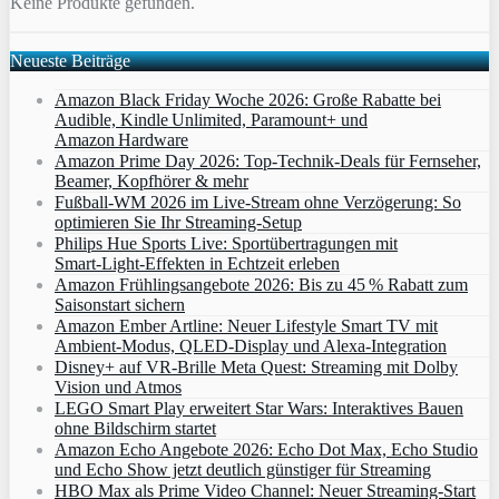
Keine Produkte gefunden.
Neueste Beiträge
Amazon Black Friday Woche 2026: Große Rabatte bei
Audible, Kindle Unlimited, Paramount+ und
Amazon Hardware
Amazon Prime Day 2026: Top-Technik-Deals für Fernseher,
Beamer, Kopfhörer & mehr
Fußball-WM 2026 im Live-Stream ohne Verzögerung: So
optimieren Sie Ihr Streaming-Setup
Philips Hue Sports Live: Sportübertragungen mit
Smart‑Light‑Effekten in Echtzeit erleben
Amazon Frühlingsangebote 2026: Bis zu 45 % Rabatt zum
Saisonstart sichern
Amazon Ember Artline: Neuer Lifestyle Smart TV mit
Ambient‑Modus, QLED‑Display und Alexa‑Integration
Disney+ auf VR-Brille Meta Quest: Streaming mit Dolby
Vision und Atmos
LEGO Smart Play erweitert Star Wars: Interaktives Bauen
ohne Bildschirm startet
Amazon Echo Angebote 2026: Echo Dot Max, Echo Studio
und Echo Show jetzt deutlich günstiger für Streaming
HBO Max als Prime Video Channel: Neuer Streaming‑Start