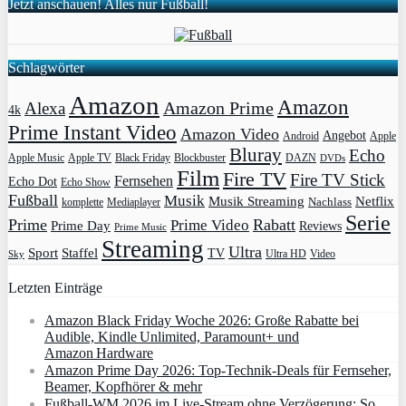
Jetzt anschauen! Alles nur Fußball!
Schlagwörter
Amazon
Amazon
Amazon Prime
Alexa
4k
Prime Instant Video
Amazon Video
Angebot
Apple
Android
Bluray
Echo
Apple Music
Apple TV
Blockbuster
DAZN
Black Friday
DVDs
Film
Fire TV
Fire TV Stick
Fernsehen
Echo Dot
Echo Show
Fußball
Musik
Musik Streaming
Netflix
Mediaplayer
Nachlass
komplette
Serie
Prime
Rabatt
Prime Video
Prime Day
Reviews
Prime Music
Streaming
Ultra
Sport
Staffel
TV
Ultra HD
Video
Sky
Letzten Einträge
Amazon Black Friday Woche 2026: Große Rabatte bei
Audible, Kindle Unlimited, Paramount+ und
Amazon Hardware
Amazon Prime Day 2026: Top-Technik-Deals für Fernseher,
Beamer, Kopfhörer & mehr
Fußball-WM 2026 im Live-Stream ohne Verzögerung: So