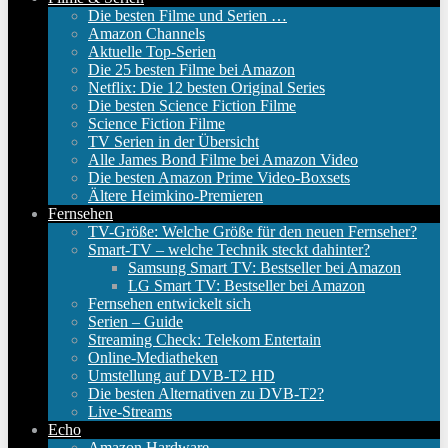
Die besten Filme und Serien …
Amazon Channels
Aktuelle Top-Serien
Die 25 besten Filme bei Amazon
Netflix: Die 12 besten Original Series
Die besten Science Fiction Filme
Science Fiction Filme
TV Serien in der Übersicht
Alle James Bond Filme bei Amazon Video
Die besten Amazon Prime Video-Boxsets
Ältere Heimkino-Premieren
Fernsehen
TV-Größe: Welche Größe für den neuen Fernseher?
Smart-TV – welche Technik steckt dahinter?
Samsung Smart TV: Bestseller bei Amazon
LG Smart TV: Bestseller bei Amazon
Fernsehen entwickelt sich
Serien – Guide
Streaming Check: Telekom Entertain
Online-Mediatheken
Umstellung auf DVB-T2 HD
Die besten Alternativen zu DVB-T2?
Live-Streams
Echo
Amazon Hardware