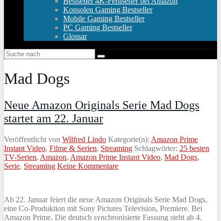
Bestseller 4K-Fernseher bei Amazon
Konsolen Gaming Bestseller
Mobile Gaming Bestseller
PC Gaming Bestseller
Glossar
Mad Dogs
Neue Amazon Originals Serie Mad Dogs
startet am 22. Januar
Veröffentlicht von
Wilfred Lindo
Kategorie(n):
Amazon Prime
Instant Video
,
Filme & Serien
,
Streaming
Schlagwörter:
25 besten
TV-Serien
,
Amazon
,
Amazon Prime Instant Video
,
Mad Dogs
,
Serie
,
Streaming
Keine Kommentare
Ab 22. Januar feiert die neue Amazon Originals Serie Mad Dogs,
eine Co-Produktion mit Sony Pictures Television, Premiere. Bei
Amazon Prime. Die deutsch synchronisierte Fassung steht ab 4.