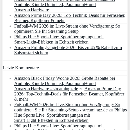
Audible, Kindle Unlimited, Paramount+ und
Amazon Hardware
Amazon Prime Day 2026: Top-Technik-Deals für Fernseher,
Beamer, Kopfhörer & mehr
Fußball-WM 2026 im Live-Stream ohne Verzögerung: So
optimieren Sie Ihr Streaming-Setup
Philips Hue Sports Live: Sportübertragungen mit
Smart‑Light‑Effekten in Echtzeit erleben
Amazon Frühlingsangebote 2026: Bis zu 45 % Rabatt zum
Saisonstart sichern
Letzte Kommentare
Amazon Black Friday Woche 2026: Große Rabatte bei
Audible, Kindle Unlimited, Paramount+ und
Amazon Hardware - streamingz.de
zu
Amazon Prime Day
2026: Top-Technik-Deals für Fernseher, Beamer, Kopfhörer
& mehr
Fußball-WM 2026 im Live-Stream ohne Verzögerung: So
optimieren Sie Ihr Streaming-Setup - streamingz.de
zu
Philips
Hue Sports Live: Sportübertragungen mit
Smart‑Light‑Effekten in Echtzeit erleben
Philips Hue Sports Live: Sportübertragungen mit