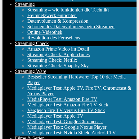
Streaming
Streaming – wie funktioniert die Technik?
Heimnetzwerk einrichten
Datenvolumen & Kompression
Schonen des Datenvolumens beim Streamen
Online-Videothek
Revolution des Fernsehens
Streaming Check
Amazon Prime Video im Detail
Streaming Check: Apple iTunes
Streaming Check: Netflix
Streaming Check: Snap by Sky
Streaming Ware
Bestseller Streaming Hardware: Top 10 der Media
Player
Mediaplayer Test: Apple TV, Fire TV, Chromecast &
Nexus Player
MediaPlayer Test: Amazon Fire TV
Mediaplayer Test: Amazon Fire TV Stick
Vergleich Fire TV versus Fire TV Stick
Mediaplayer Test: Apple TV
Mediaplayer Test: Google Chromecast
Mediaplayer Text: Google Nexus Player
Mediaplayer Test: Nvidia Shield Android TV
Filme & Serien