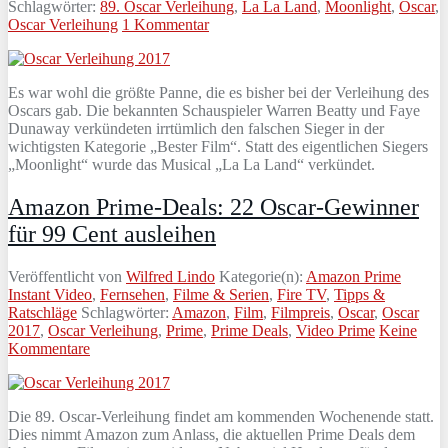
Schlagwörter:
89. Oscar Verleihung
,
La La Land
,
Moonlight
,
Oscar
,
Oscar Verleihung
1 Kommentar
Es war wohl die größte Panne, die es bisher bei der Verleihung des
Oscars gab. Die bekannten Schauspieler Warren Beatty und Faye
Dunaway verkündeten irrtümlich den falschen Sieger in der
wichtigsten Kategorie „Bester Film“. Statt des eigentlichen Siegers
„Moonlight“ wurde das Musical „La La Land“ verkündet.
Amazon Prime-Deals: 22 Oscar-Gewinner
für 99 Cent ausleihen
Veröffentlicht von
Wilfred Lindo
Kategorie(n):
Amazon Prime
Instant Video
,
Fernsehen
,
Filme & Serien
,
Fire TV
,
Tipps &
Ratschläge
Schlagwörter:
Amazon
,
Film
,
Filmpreis
,
Oscar
,
Oscar
2017
,
Oscar Verleihung
,
Prime
,
Prime Deals
,
Video Prime
Keine
Kommentare
Die 89. Oscar-Verleihung findet am kommenden Wochenende statt.
Dies nimmt Amazon zum Anlass, die aktuellen Prime Deals dem