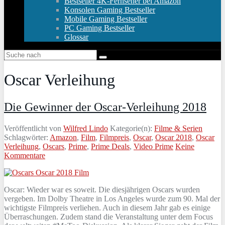
Bestseller 4K-Fernseher bei Amazon
Konsolen Gaming Bestseller
Mobile Gaming Bestseller
PC Gaming Bestseller
Glossar
Oscar Verleihung
Die Gewinner der Oscar-Verleihung 2018
Veröffentlicht von
Wilfred Lindo
Kategorie(n):
Filme & Serien
Schlagwörter:
Amazon
,
Film
,
Filmpreis
,
Oscar
,
Oscar 2018
,
Oscar
Verleihung
,
Oscars
,
Prime
,
Prime Deals
,
Video Prime
Keine
Kommentare
Oscar: Wieder war es soweit. Die diesjährigen Oscars wurden
vergeben. Im Dolby Theatre in Los Angeles wurde zum 90. Mal der
wichtigste Filmpreis verliehen. Auch in diesem Jahr gab es einige
Überraschungen. Zudem stand die Veranstaltung unter dem Focus