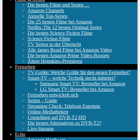
Die besten Filme und Serien …
Amazon Channels
Aktuelle Top-Serien
Die 25 besten Filme bei Amazon
Netflix: Die 12 besten Original Series
Die besten Science Fiction Filme
Science Fiction Filme
TV Serien in der Übersicht
Alle James Bond Filme bei Amazon Video
Die besten Amazon Prime Video-Boxsets
Ältere Heimkino-Premieren
Fernsehen
TV-Größe: Welche Größe für den neuen Fernseher?
Smart-TV – welche Technik steckt dahinter?
Samsung Smart TV: Bestseller bei Amazon
LG Smart TV: Bestseller bei Amazon
Fernsehen entwickelt sich
Serien – Guide
Streaming Check: Telekom Entertain
Online-Mediatheken
Umstellung auf DVB-T2 HD
Die besten Alternativen zu DVB-T2?
Live-Streams
Echo
Amazon Hardware