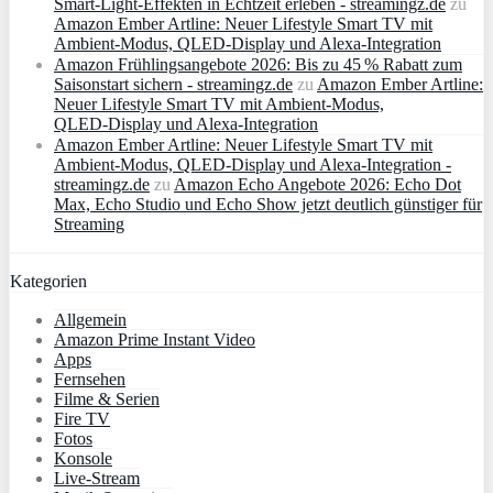
Smart‑Light‑Effekten in Echtzeit erleben - streamingz.de
zu
Amazon Ember Artline: Neuer Lifestyle Smart TV mit
Ambient‑Modus, QLED‑Display und Alexa‑Integration
Amazon Frühlingsangebote 2026: Bis zu 45 % Rabatt zum
Saisonstart sichern - streamingz.de
zu
Amazon Ember Artline:
Neuer Lifestyle Smart TV mit Ambient‑Modus,
QLED‑Display und Alexa‑Integration
Amazon Ember Artline: Neuer Lifestyle Smart TV mit
Ambient‑Modus, QLED‑Display und Alexa‑Integration -
streamingz.de
zu
Amazon Echo Angebote 2026: Echo Dot
Max, Echo Studio und Echo Show jetzt deutlich günstiger für
Streaming
Kategorien
Allgemein
Amazon Prime Instant Video
Apps
Fernsehen
Filme & Serien
Fire TV
Fotos
Konsole
Live-Stream