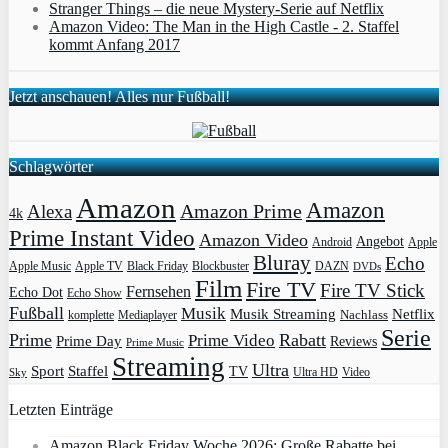
Stranger Things – die neue Mystery-Serie auf Netflix
Amazon Video: The Man in the High Castle - 2. Staffel
kommt Anfang 2017
Jetzt anschauen! Alles nur Fußball!
Schlagwörter
Amazon
Amazon
Amazon Prime
Alexa
4k
Prime Instant Video
Amazon Video
Angebot
Apple
Android
Bluray
Echo
Apple Music
Apple TV
Blockbuster
DAZN
Black Friday
DVDs
Film
Fire TV
Fire TV Stick
Fernsehen
Echo Dot
Echo Show
Fußball
Musik
Musik Streaming
Netflix
Mediaplayer
Nachlass
komplette
Serie
Prime
Rabatt
Prime Video
Prime Day
Reviews
Prime Music
Streaming
Ultra
Sport
Staffel
TV
Ultra HD
Video
Sky
Letzten Einträge
Amazon Black Friday Woche 2026: Große Rabatte bei