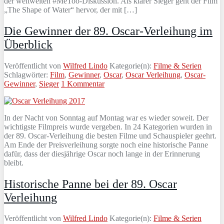
der weltweiten #MeToo-Diskussion. Als klarer Sieger geht der Film
„The Shape of Water“ hervor, der mit […]
Die Gewinner der 89. Oscar-Verleihung im
Überblick
Veröffentlicht von
Wilfred Lindo
Kategorie(n):
Filme & Serien
Schlagwörter:
Film
,
Gewinner
,
Oscar
,
Oscar Verleihung
,
Oscar-
Gewinner
,
Sieger
1 Kommentar
In der Nacht von Sonntag auf Montag war es wieder soweit. Der
wichtigste Filmpreis wurde vergeben. In 24 Kategorien wurden in
der 89. Oscar-Verleihung die besten Filme und Schauspieler geehrt.
Am Ende der Preisverleihung sorgte noch eine historische Panne
dafür, dass der diesjährige Oscar noch lange in der Erinnerung
bleibt.
Historische Panne bei der 89. Oscar
Verleihung
Veröffentlicht von
Wilfred Lindo
Kategorie(n):
Filme & Serien