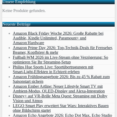
Unsere Empfehlung
Keine Produkte gefunden.
Neueste Beiträge
Amazon Black Friday Woche 2026: Große Rabatte bei
Audible, Kindle Unlimited, Paramount+ und
Amazon Hardware
Amazon Prime Day 2026: Top-Technik-Deals für Fernseher,
Beamer, Kopfhörer & mehr
Fußball-WM 2026 im Live-Stream ohne Verzögerung: So
optimieren Sie Ihr Streaming-Setup
Philips Hue Sports Live: Sportübertragungen mit
Smart‑Light‑Effekten in Echtzeit erleben
Amazon Frühlingsangebote 2026: Bis zu 45 % Rabatt zum
Saisonstart sichern
Amazon Ember Artline: Neuer Lifestyle Smart TV mit
Ambient‑Modus, QLED‑Display und Alexa‑Integration
Disney+ auf VR-Brille Meta Quest: Streaming mit Dolby
Vision und Atmos
LEGO Smart Play erweitert Star Wars: Interaktives Bauen
ohne Bildschirm startet
Amazon Echo Angebote 2026: Echo Dot Max, Echo Studio