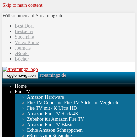
Skip to main content
Willkommen auf Streamingz.de
Best Deal
Bestseller
Streaming
Video Prime
Journals
eBooks
Bücher
streamingz.de
Toggle navigation
Home
Fire TV
Amazon Hardware
Fire TV Cube und Fire TV Sticks im Vergleich
Fire TV mit 4K Ultra-HD
Amazon Fire TV Stick 4K
Zubehör für Amazon Fire TV
Amazon Fire TV Blaster
Echte Amazon Schnäppchen
eBooks zum Streaming