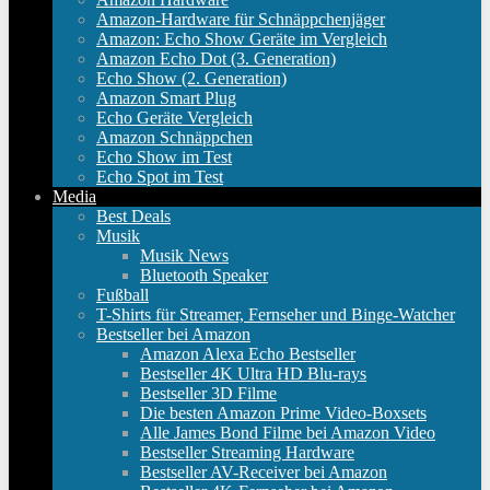
Amazon-Hardware für Schnäppchenjäger
Amazon: Echo Show Geräte im Vergleich
Amazon Echo Dot (3. Generation)
Echo Show (2. Generation)
Amazon Smart Plug
Echo Geräte Vergleich
Amazon Schnäppchen
Echo Show im Test
Echo Spot im Test
Media
Best Deals
Musik
Musik News
Bluetooth Speaker
Fußball
T-Shirts für Streamer, Fernseher und Binge-Watcher
Bestseller bei Amazon
Amazon Alexa Echo Bestseller
Bestseller 4K Ultra HD Blu-rays
Bestseller 3D Filme
Die besten Amazon Prime Video-Boxsets
Alle James Bond Filme bei Amazon Video
Bestseller Streaming Hardware
Bestseller AV-Receiver bei Amazon