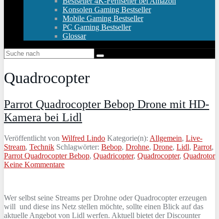
Bestseller 4K-Fernseher bei Amazon
Konsolen Gaming Bestseller
Mobile Gaming Bestseller
PC Gaming Bestseller
Glossar
Quadrocopter
Parrot Quadrocopter Bebop Drone mit HD-
Kamera bei Lidl
Veröffentlicht von
Wilfred Lindo
Kategorie(n):
Allgemein
,
Live-
Stream
,
Technik
Schlagwörter:
Bebop
,
Drohne
,
Drone
,
Lidl
,
Parrot
,
Parrot Quadrocopter Bebop
,
Quadricopter
,
Quadrocopter
,
Quadrotor
Keine Kommentare
Wer selbst seine Streams per Drohne oder Quadrocopter erzeugen
will und diese ins Netz stellen möchte, sollte einen Blick auf das
aktuelle Angebot von Lidl werfen. Aktuell bietet der Discounter