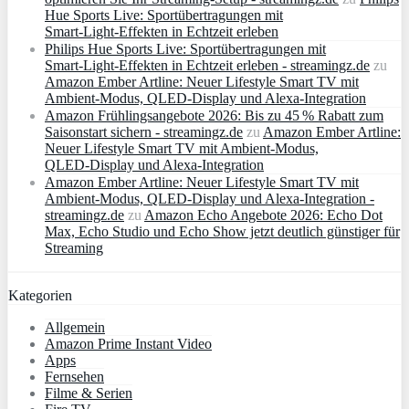
Hue Sports Live: Sportübertragungen mit
Smart‑Light‑Effekten in Echtzeit erleben
Philips Hue Sports Live: Sportübertragungen mit
Smart‑Light‑Effekten in Echtzeit erleben - streamingz.de
zu
Amazon Ember Artline: Neuer Lifestyle Smart TV mit
Ambient‑Modus, QLED‑Display und Alexa‑Integration
Amazon Frühlingsangebote 2026: Bis zu 45 % Rabatt zum
Saisonstart sichern - streamingz.de
zu
Amazon Ember Artline:
Neuer Lifestyle Smart TV mit Ambient‑Modus,
QLED‑Display und Alexa‑Integration
Amazon Ember Artline: Neuer Lifestyle Smart TV mit
Ambient‑Modus, QLED‑Display und Alexa‑Integration -
streamingz.de
zu
Amazon Echo Angebote 2026: Echo Dot
Max, Echo Studio und Echo Show jetzt deutlich günstiger für
Streaming
Kategorien
Allgemein
Amazon Prime Instant Video
Apps
Fernsehen
Filme & Serien