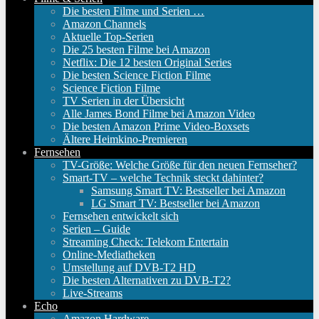
Die besten Filme und Serien …
Amazon Channels
Aktuelle Top-Serien
Die 25 besten Filme bei Amazon
Netflix: Die 12 besten Original Series
Die besten Science Fiction Filme
Science Fiction Filme
TV Serien in der Übersicht
Alle James Bond Filme bei Amazon Video
Die besten Amazon Prime Video-Boxsets
Ältere Heimkino-Premieren
Fernsehen
TV-Größe: Welche Größe für den neuen Fernseher?
Smart-TV – welche Technik steckt dahinter?
Samsung Smart TV: Bestseller bei Amazon
LG Smart TV: Bestseller bei Amazon
Fernsehen entwickelt sich
Serien – Guide
Streaming Check: Telekom Entertain
Online-Mediatheken
Umstellung auf DVB-T2 HD
Die besten Alternativen zu DVB-T2?
Live-Streams
Echo
Amazon Hardware