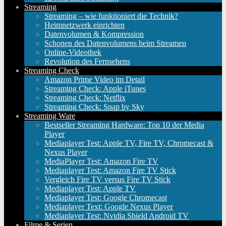
Streaming
Streaming – wie funktioniert die Technik?
Heimnetzwerk einrichten
Datenvolumen & Kompression
Schonen des Datenvolumens beim Streamen
Online-Videothek
Revolution des Fernsehens
Streaming Check
Amazon Prime Video im Detail
Streaming Check: Apple iTunes
Streaming Check: Netflix
Streaming Check: Snap by Sky
Streaming Ware
Bestseller Streaming Hardware: Top 10 der Media
Player
Mediaplayer Test: Apple TV, Fire TV, Chromecast &
Nexus Player
MediaPlayer Test: Amazon Fire TV
Mediaplayer Test: Amazon Fire TV Stick
Vergleich Fire TV versus Fire TV Stick
Mediaplayer Test: Apple TV
Mediaplayer Test: Google Chromecast
Mediaplayer Text: Google Nexus Player
Mediaplayer Test: Nvidia Shield Android TV
Filme & Serien