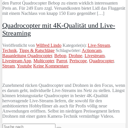
den Parrot Quadrocopter Bebop zu einem wirklich interessanten
Preis an. Für 249 Euro zzgl. Versandkosten bietet Lidl das Fluggerät
mit einem Nachlass von knapp 150 Euro gegenüber […]
Quadrocopter mit 4K-Qualität und Live-
Streaming
Veröffentlicht von
Wilfred Lindo
Kategorie(n):
Live-Stream
,
Technik
,
Tipps & Ratschläge
Schlagwörter:
Actioncam
,
Bauanleitung Quadrocopter
,
Bebop
,
Drohne
,
Livestream
,
Livestream App
,
Multicopter
,
Parrot
,
Periscope
,
Quadrocopter
,
Stream
,
Youtube
Keine Kommentare
Zunehmend rücken Quadrocopter und Drohnen in den Focus, wenn
es darum geht, individuelle Live-Streams ins Netz zu stellen. Längst
können leistungsstarke Quadrocopter in bester 4K-Qualität
hervorragende Live-Streams liefern, die sowohl für den
ambitionierten Hobbyfilmer als auch für Profis völlig neue
Anwendungen eröffnen. Selbst im niedrigen Preissegment liefern
Drohnen mit einer guten Kamera-Technik vernünftige Videos.