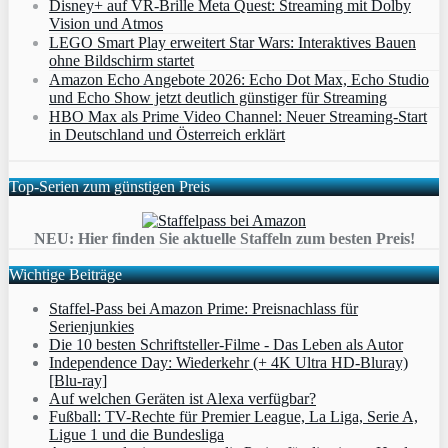
Disney+ auf VR-Brille Meta Quest: Streaming mit Dolby
Vision und Atmos
LEGO Smart Play erweitert Star Wars: Interaktives Bauen
ohne Bildschirm startet
Amazon Echo Angebote 2026: Echo Dot Max, Echo Studio
und Echo Show jetzt deutlich günstiger für Streaming
HBO Max als Prime Video Channel: Neuer Streaming‑Start
in Deutschland und Österreich erklärt
Top-Serien zum günstigen Preis
NEU: Hier finden Sie aktuelle Staffeln zum besten Preis!
Wichtige Beiträge
Staffel-Pass bei Amazon Prime: Preisnachlass für
Serienjunkies
Die 10 besten Schriftsteller-Filme - Das Leben als Autor
Independence Day: Wiederkehr (+ 4K Ultra HD-Bluray)
[Blu-ray]
Auf welchen Geräten ist Alexa verfügbar?
Fußball: TV-Rechte für Premier League, La Liga, Serie A,
Ligue 1 und die Bundesliga