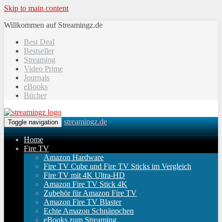
Skip to main content
Willkommen auf Streamingz.de
Best Deal
Bestseller
Streaming
Video Prime
Journals
eBooks
Bücher
streamingz.de
Toggle navigation
Home
Fire TV
Amazon Hardware
Fire TV Cube und Fire TV Sticks im Vergleich
Fire TV mit 4K Ultra-HD
Amazon Fire TV Stick 4K
Zubehör für Amazon Fire TV
Amazon Fire TV Blaster
Echte Amazon Schnäppchen
eBooks zum Streaming