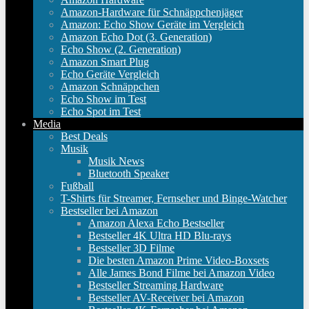
Amazon-Hardware für Schnäppchenjäger
Amazon: Echo Show Geräte im Vergleich
Amazon Echo Dot (3. Generation)
Echo Show (2. Generation)
Amazon Smart Plug
Echo Geräte Vergleich
Amazon Schnäppchen
Echo Show im Test
Echo Spot im Test
Media
Best Deals
Musik
Musik News
Bluetooth Speaker
Fußball
T-Shirts für Streamer, Fernseher und Binge-Watcher
Bestseller bei Amazon
Amazon Alexa Echo Bestseller
Bestseller 4K Ultra HD Blu-rays
Bestseller 3D Filme
Die besten Amazon Prime Video-Boxsets
Alle James Bond Filme bei Amazon Video
Bestseller Streaming Hardware
Bestseller AV-Receiver bei Amazon