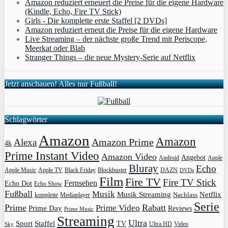
Amazon reduziert erneuert die Preise für die eigene Hardware
(Kindle, Echo, Fire TV Stick)
Girls - Die komplette erste Staffel [2 DVDs]
Amazon reduziert erneut die Preise für die eigene Hardware
Live Streaming – der nächste große Trend mit Periscope,
Meerkat oder Blab
Stranger Things – die neue Mystery-Serie auf Netflix
Jetzt anschauen! Alles nur Fußball!
Schlagwörter
Amazon
Amazon
Amazon Prime
Alexa
4k
Prime Instant Video
Amazon Video
Angebot
Apple
Android
Bluray
Echo
Apple Music
Apple TV
Blockbuster
DAZN
Black Friday
DVDs
Film
Fire TV
Fire TV Stick
Fernsehen
Echo Dot
Echo Show
Fußball
Musik
Musik Streaming
Netflix
Mediaplayer
Nachlass
komplette
Serie
Prime
Rabatt
Prime Video
Prime Day
Reviews
Prime Music
Streaming
Ultra
Sport
Staffel
TV
Ultra HD
Video
Sky