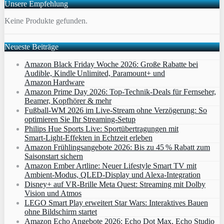
Unsere Empfehlung
Keine Produkte gefunden.
Neueste Beiträge
Amazon Black Friday Woche 2026: Große Rabatte bei
Audible, Kindle Unlimited, Paramount+ und
Amazon Hardware
Amazon Prime Day 2026: Top-Technik-Deals für Fernseher,
Beamer, Kopfhörer & mehr
Fußball-WM 2026 im Live-Stream ohne Verzögerung: So
optimieren Sie Ihr Streaming-Setup
Philips Hue Sports Live: Sportübertragungen mit
Smart‑Light‑Effekten in Echtzeit erleben
Amazon Frühlingsangebote 2026: Bis zu 45 % Rabatt zum
Saisonstart sichern
Amazon Ember Artline: Neuer Lifestyle Smart TV mit
Ambient‑Modus, QLED‑Display und Alexa‑Integration
Disney+ auf VR-Brille Meta Quest: Streaming mit Dolby
Vision und Atmos
LEGO Smart Play erweitert Star Wars: Interaktives Bauen
ohne Bildschirm startet
Amazon Echo Angebote 2026: Echo Dot Max, Echo Studio