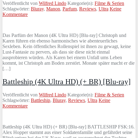
Veröffentlicht von
Wilfred Lindo
Kategorie(n):
Filme & Serien
Schlagwörter:
Bluray
,
Manon
,
Parfum
,
Reviews
,
Ultra
Keine
Kommentare
Das Parfüm der Manon (4K Ultra HD) [Blu-ray] Christoph und
Karen führen ein ebenso harmonisches wie abenteuerliches
Sexleben. Kein öffentliches Rollenspiel ist ihnen zu gewagt, keine
Lust-Fantasie zu pervers, als dass sie diese nicht einmal
ausprobieren würden. Als Karen bei einem Unfall ums Leben
kommt, ist Christoph am Boden zerstört. Monate später macht er die
[…]
Battleship (4K Ultra HD) (+ BR) [Blu-ray]
Veröffentlicht von
Wilfred Lindo
Kategorie(n):
Filme & Serien
Schlagwörter:
Battleship
,
Bluray
,
Reviews
,
Ultra
Keine
Kommentare
Battleship (4K Ultra HD) (+ BR) [Blu-ray] BATTLESHIP FSK:16.
Alex Hopper stammt aus einer Soldatenfamilie und gefährdet seine
Blitzkarriere bei der US-Navy, weil er ausgerechnet der Tochter