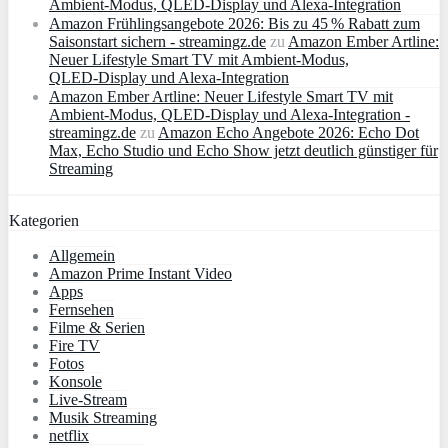
Ambient‑Modus, QLED‑Display und Alexa‑Integration
Amazon Frühlingsangebote 2026: Bis zu 45 % Rabatt zum
Saisonstart sichern - streamingz.de
zu
Amazon Ember Artline:
Neuer Lifestyle Smart TV mit Ambient‑Modus,
QLED‑Display und Alexa‑Integration
Amazon Ember Artline: Neuer Lifestyle Smart TV mit
Ambient‑Modus, QLED‑Display und Alexa‑Integration -
streamingz.de
zu
Amazon Echo Angebote 2026: Echo Dot
Max, Echo Studio und Echo Show jetzt deutlich günstiger für
Streaming
Kategorien
Allgemein
Amazon Prime Instant Video
Apps
Fernsehen
Filme & Serien
Fire TV
Fotos
Konsole
Live-Stream
Musik Streaming
netflix