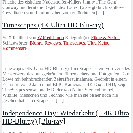
Fittiche des eiskalten Nadelstreifen-Killers Jimmy „The Gent“
Conway und lernt die Regeln des Todes. Er steigt durch zahllose
Gewalttaten vom Laufburschen zum gefürchteten […]
Timescapes (4K Ultra HD Blu-ray)
Veröffentlicht von
Wilfred Lindo
Kategorie(n):
Filme & Serien
Schlagwörter:
Bluray
,
Reviews
,
Timescapes
,
Ultra
Keine
Kommentare
Timescapes (4K Ultra HD Blu-ray) TimeScapes ist ein von-verbales
Meisterwerk des preisgekrönten Filmemachers und Fotografen Tom
Lowe mit bahnbrechenden Zeitrafferaufnahmen. Gedreht in einem
Zeitraum von 2 Jahren auf EPIC Kameras in 4K Digital HD, zeigt
TimeScapes sensationelle Bilder von Natur, Sternenhimmel,
Wildlife, Menschen und Technik, wie man sie bisher noch nie
gesehen hat. TimeScapes ist […]
Independence Day: Wiederkehr (+ 4K Ultra
HD-Bluray) [Blu-ray]