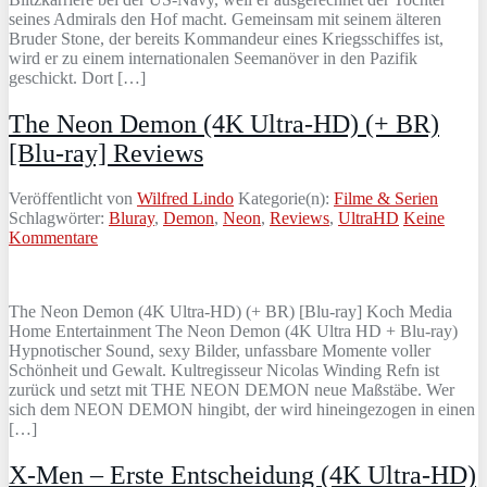
seines Admirals den Hof macht. Gemeinsam mit seinem älteren
Bruder Stone, der bereits Kommandeur eines Kriegsschiffes ist,
wird er zu einem internationalen Seemanöver in den Pazifik
geschickt. Dort […]
The Neon Demon (4K Ultra-HD) (+ BR)
[Blu-ray] Reviews
Veröffentlicht von
Wilfred Lindo
Kategorie(n):
Filme & Serien
Schlagwörter:
Bluray
,
Demon
,
Neon
,
Reviews
,
UltraHD
Keine
Kommentare
The Neon Demon (4K Ultra-HD) (+ BR) [Blu-ray] Koch Media
Home Entertainment The Neon Demon (4K Ultra HD + Blu-ray)
Hypnotischer Sound, sexy Bilder, unfassbare Momente voller
Schönheit und Gewalt. Kultregisseur Nicolas Winding Refn ist
zurück und setzt mit THE NEON DEMON neue Maßstäbe. Wer
sich dem NEON DEMON hingibt, der wird hineingezogen in einen
[…]
X-Men – Erste Entscheidung (4K Ultra-HD)