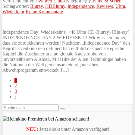
Veröffentlicht von
Wilfred Lindo
Kategorie(n):
Filme & Serien
Schlagwörter:
Bluray
,
HDBluray
,
Independence
,
Reviews
,
Ultra
,
Wiederkehr
Keine Kommentare
Independence Day: Wiederkehr (+ 4K Ultra HD-Bluray) [Blu-ray]
INDEPENDENCE DAY 2-WIEDEFSK:12 Wir wussten immer,
dass sie zurückkehren werden! Nachdem „Independence Day“ den
Begriff Eventkino neu definiert hat, entführt das nächste epische
Kapitel die Zuschauer in eine globale Katastrophe von
unvorstellbarem Ausmaß. Mit Hilfe der Alien-Technologie haben
die Nationen der Welt gemeinsam ein gigantisches
Abwehrprogramm entwickelt, […]
1
2
3
›
NEU:
Jetzt direkt unter Amazon verfügbar!