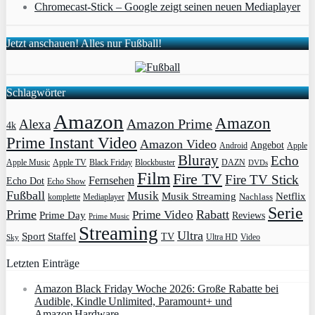
Chromecast-Stick – Google zeigt seinen neuen Mediaplayer
Jetzt anschauen! Alles nur Fußball!
Schlagwörter
Amazon
Amazon
Amazon Prime
Alexa
4k
Prime Instant Video
Amazon Video
Angebot
Apple
Android
Bluray
Echo
Apple Music
Apple TV
Blockbuster
DAZN
Black Friday
DVDs
Film
Fire TV
Fire TV Stick
Fernsehen
Echo Dot
Echo Show
Fußball
Musik
Musik Streaming
Netflix
Mediaplayer
Nachlass
komplette
Serie
Prime
Rabatt
Prime Video
Prime Day
Reviews
Prime Music
Streaming
Ultra
Sport
Staffel
TV
Ultra HD
Video
Sky
Letzten Einträge
Amazon Black Friday Woche 2026: Große Rabatte bei
Audible, Kindle Unlimited, Paramount+ und
Amazon Hardware