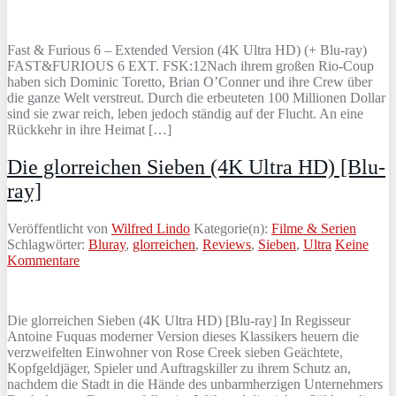
Fast & Furious 6 – Extended Version (4K Ultra HD) (+ Blu-ray)
FAST&FURIOUS 6 EXT. FSK:12Nach ihrem großen Rio-Coup
haben sich Dominic Toretto, Brian O’Conner und ihre Crew über
die ganze Welt verstreut. Durch die erbeuteten 100 Millionen Dollar
sind sie zwar reich, leben jedoch ständig auf der Flucht. An eine
Rückkehr in ihre Heimat […]
Die glorreichen Sieben (4K Ultra HD) [Blu-
ray]
Veröffentlicht von
Wilfred Lindo
Kategorie(n):
Filme & Serien
Schlagwörter:
Bluray
,
glorreichen
,
Reviews
,
Sieben
,
Ultra
Keine
Kommentare
Die glorreichen Sieben (4K Ultra HD) [Blu-ray] In Regisseur
Antoine Fuquas moderner Version dieses Klassikers heuern die
verzweifelten Einwohner von Rose Creek sieben Geächtete,
Kopfgeldjäger, Spieler und Auftragskiller zu ihrem Schutz an,
nachdem die Stadt in die Hände des unbarmherzigen Unternehmers