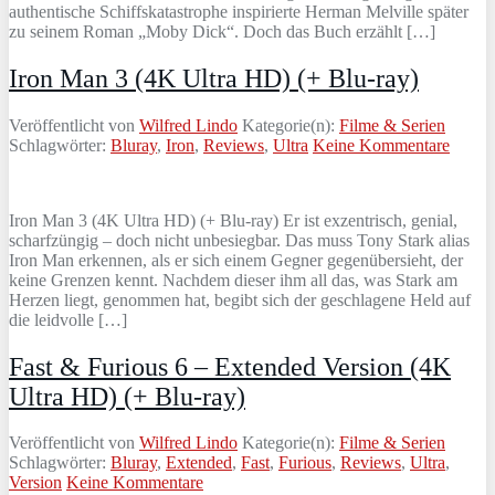
authentische Schiffskatastrophe inspirierte Herman Melville später
zu seinem Roman „Moby Dick“. Doch das Buch erzählt […]
Iron Man 3 (4K Ultra HD) (+ Blu-ray)
Veröffentlicht von
Wilfred Lindo
Kategorie(n):
Filme & Serien
Schlagwörter:
Bluray
,
Iron
,
Reviews
,
Ultra
Keine Kommentare
Iron Man 3 (4K Ultra HD) (+ Blu-ray) Er ist exzentrisch, genial,
scharfzüngig – doch nicht unbesiegbar. Das muss Tony Stark alias
Iron Man erkennen, als er sich einem Gegner gegenübersieht, der
keine Grenzen kennt. Nachdem dieser ihm all das, was Stark am
Herzen liegt, genommen hat, begibt sich der geschlagene Held auf
die leidvolle […]
Fast & Furious 6 – Extended Version (4K
Ultra HD) (+ Blu-ray)
Veröffentlicht von
Wilfred Lindo
Kategorie(n):
Filme & Serien
Schlagwörter:
Bluray
,
Extended
,
Fast
,
Furious
,
Reviews
,
Ultra
,
Version
Keine Kommentare