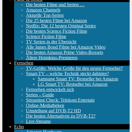
Die besten Filme und Serien …
Amazon Channels
Aktuelle Top-Serien
Die 25 besten Filme bei Amazon
Netflix: Die 12 besten Original Series
Die besten Science Fiction Filme
Science Fiction Filme
TV Serien in der Übersicht
Alle James Bond Filme bei Amazon Video
Die besten Amazon Prime Video-Boxsets
Ältere Heimkino-Premieren
Fernsehen
TV-Größe: Welche Größe für den neuen Fernseher?
Smart-TV – welche Technik steckt dahinter?
Samsung Smart TV: Bestseller bei Amazon
LG Smart TV: Bestseller bei Amazon
Fernsehen entwickelt sich
Serien – Guide
Streaming Check: Telekom Entertain
Online-Mediatheken
Umstellung auf DVB-T2 HD
Die besten Alternativen zu DVB-T2?
Live-Streams
Echo
Amazon Hardware