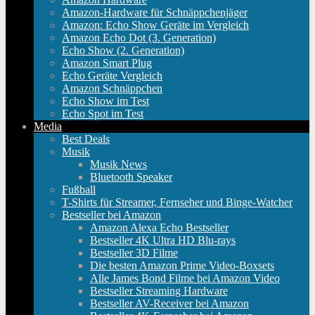
Amazon-Hardware für Schnäppchenjäger
Amazon: Echo Show Geräte im Vergleich
Amazon Echo Dot (3. Generation)
Echo Show (2. Generation)
Amazon Smart Plug
Echo Geräte Vergleich
Amazon Schnäppchen
Echo Show im Test
Echo Spot im Test
Media
Best Deals
Musik
Musik News
Bluetooth Speaker
Fußball
T-Shirts für Streamer, Fernseher und Binge-Watcher
Bestseller bei Amazon
Amazon Alexa Echo Bestseller
Bestseller 4K Ultra HD Blu-rays
Bestseller 3D Filme
Die besten Amazon Prime Video-Boxsets
Alle James Bond Filme bei Amazon Video
Bestseller Streaming Hardware
Bestseller AV-Receiver bei Amazon