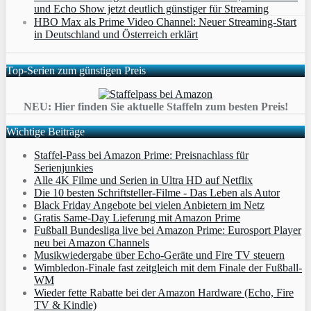
und Echo Show jetzt deutlich günstiger für Streaming
HBO Max als Prime Video Channel: Neuer Streaming‑Start
in Deutschland und Österreich erklärt
Top-Serien zum günstigen Preis
NEU: Hier finden Sie aktuelle Staffeln zum besten Preis!
Wichtige Beiträge
Staffel-Pass bei Amazon Prime: Preisnachlass für
Serienjunkies
Alle 4K Filme und Serien in Ultra HD auf Netflix
Die 10 besten Schriftsteller-Filme - Das Leben als Autor
Black Friday Angebote bei vielen Anbietern im Netz
Gratis Same-Day Lieferung mit Amazon Prime
Fußball Bundesliga live bei Amazon Prime: Eurosport Player
neu bei Amazon Channels
Musikwiedergabe über Echo-Geräte und Fire TV steuern
Wimbledon-Finale fast zeitgleich mit dem Finale der Fußball-
WM
Wieder fette Rabatte bei der Amazon Hardware (Echo, Fire
TV & Kindle)