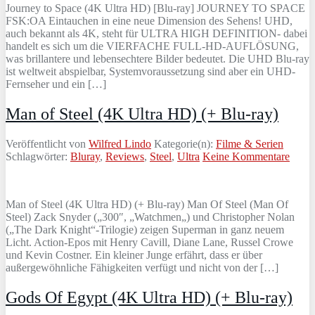
Journey to Space (4K Ultra HD) [Blu-ray] JOURNEY TO SPACE
FSK:OA Eintauchen in eine neue Dimension des Sehens! UHD,
auch bekannt als 4K, steht für ULTRA HIGH DEFINITION- dabei
handelt es sich um die VIERFACHE FULL-HD-AUFLÖSUNG,
was brillantere und lebensechtere Bilder bedeutet. Die UHD Blu-ray
ist weltweit abspielbar, Systemvoraussetzung sind aber ein UHD-
Fernseher und ein […]
Man of Steel (4K Ultra HD) (+ Blu-ray)
Veröffentlicht von
Wilfred Lindo
Kategorie(n):
Filme & Serien
Schlagwörter:
Bluray
,
Reviews
,
Steel
,
Ultra
Keine Kommentare
Man of Steel (4K Ultra HD) (+ Blu-ray) Man Of Steel (Man Of
Steel) Zack Snyder („300″, „Watchmen„) und Christopher Nolan
(„The Dark Knight“-Trilogie) zeigen Superman in ganz neuem
Licht. Action-Epos mit Henry Cavill, Diane Lane, Russel Crowe
und Kevin Costner. Ein kleiner Junge erfährt, dass er über
außergewöhnliche Fähigkeiten verfügt und nicht von der […]
Gods Of Egypt (4K Ultra HD) (+ Blu-ray)