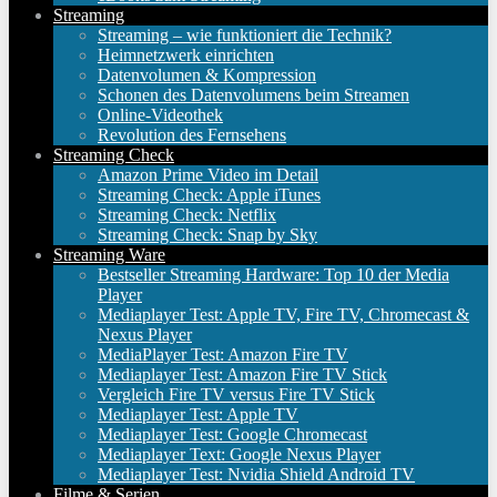
Streaming
Streaming – wie funktioniert die Technik?
Heimnetzwerk einrichten
Datenvolumen & Kompression
Schonen des Datenvolumens beim Streamen
Online-Videothek
Revolution des Fernsehens
Streaming Check
Amazon Prime Video im Detail
Streaming Check: Apple iTunes
Streaming Check: Netflix
Streaming Check: Snap by Sky
Streaming Ware
Bestseller Streaming Hardware: Top 10 der Media
Player
Mediaplayer Test: Apple TV, Fire TV, Chromecast &
Nexus Player
MediaPlayer Test: Amazon Fire TV
Mediaplayer Test: Amazon Fire TV Stick
Vergleich Fire TV versus Fire TV Stick
Mediaplayer Test: Apple TV
Mediaplayer Test: Google Chromecast
Mediaplayer Text: Google Nexus Player
Mediaplayer Test: Nvidia Shield Android TV
Filme & Serien