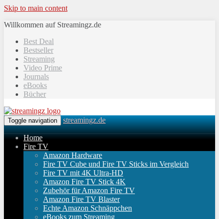
Skip to main content
Willkommen auf Streamingz.de
Best Deal
Bestseller
Streaming
Video Prime
Journals
eBooks
Bücher
streamingz.de
Toggle navigation
Home
Fire TV
Amazon Hardware
Fire TV Cube und Fire TV Sticks im Vergleich
Fire TV mit 4K Ultra-HD
Amazon Fire TV Stick 4K
Zubehör für Amazon Fire TV
Amazon Fire TV Blaster
Echte Amazon Schnäppchen
eBooks zum Streaming