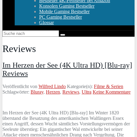
Bestseller 4K-Fernseher bei Amazon
Konsolen Gaming Bestseller
Mobile Gaming Bestseller
PC Gaming Bestseller
Glossar
Reviews
Im Herzen der See (4K Ultra HD) [Blu-ray]
Reviews
Veröffentlicht von
Wilfred Lindo
Kategorie(n):
Filme & Serien
Schlagwörter:
Bluray
,
Herzen
,
Reviews
,
Ultra
Keine Kommentare
Im Herzen der See (4K Ultra HD) [Blu-ray] Im Winter 1820
überstand die Besatzung des amerikanischen Walfängers Essex
einen Angriff, dessen Wucht sämtliches Vorstellungsvermögen der
Seeleute überstieg: Ein gigantischer Wal entwickelte bei seiner
Attacke einen menschenähnlichen Drang nach Vergeltung. Die