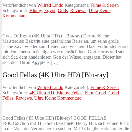
Veröffentlicht von
Wilfred Lindo
Kategorie(n):
Filme & Serien
Schlagwörter:
Bluray
,
Egypt
,
Gods
,
Reviews
,
Ultra
Keine
Kommentare
Gods Of Egypt (4K Ultra HD) (+ Blu-ray) Der sterbliche
Meisterdieb Bek tritt eine gefährliche Reise an, um seine große
Liebe Zaya wieder zum Leben zu erwecken. Dazu verbündet er sich
mit dem ebenso mächtigen wie rachsüchtigen Gott Horus und stellt
sich Set, dem gnadenlosen Gott der Wüste, entgegen. Dieser hat
sich den Thron Ägyptens […]
Good Fellas (4K Ultra HD) [Blu-ray]
Veröffentlicht von
Wilfred Lindo
Kategorie(n):
Filme & Serien
Schlagwörter:
4K Ultra HD
,
Bluray
,
Fellas
,
Film
,
Good
,
Good
Fellas
,
Reviews
,
Ultra
Keine Kommentare
Good Fellas (4K Ultra HD) [Blu-ray] GOOD FELLAS
FSK:16Schon mit 11 Jahren beschließt Henry Hill, sich seinen Platz
in der Welt der Verbrecher zu suchen. Mit 13 begibt er sich unter die