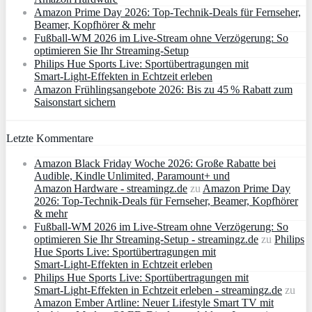
Amazon Prime Day 2026: Top-Technik-Deals für Fernseher,
Beamer, Kopfhörer & mehr
Fußball-WM 2026 im Live-Stream ohne Verzögerung: So
optimieren Sie Ihr Streaming-Setup
Philips Hue Sports Live: Sportübertragungen mit
Smart‑Light‑Effekten in Echtzeit erleben
Amazon Frühlingsangebote 2026: Bis zu 45 % Rabatt zum
Saisonstart sichern
Letzte Kommentare
Amazon Black Friday Woche 2026: Große Rabatte bei
Audible, Kindle Unlimited, Paramount+ und
Amazon Hardware - streamingz.de
zu
Amazon Prime Day
2026: Top-Technik-Deals für Fernseher, Beamer, Kopfhörer
& mehr
Fußball-WM 2026 im Live-Stream ohne Verzögerung: So
optimieren Sie Ihr Streaming-Setup - streamingz.de
zu
Philips
Hue Sports Live: Sportübertragungen mit
Smart‑Light‑Effekten in Echtzeit erleben
Philips Hue Sports Live: Sportübertragungen mit
Smart‑Light‑Effekten in Echtzeit erleben - streamingz.de
zu
Amazon Ember Artline: Neuer Lifestyle Smart TV mit