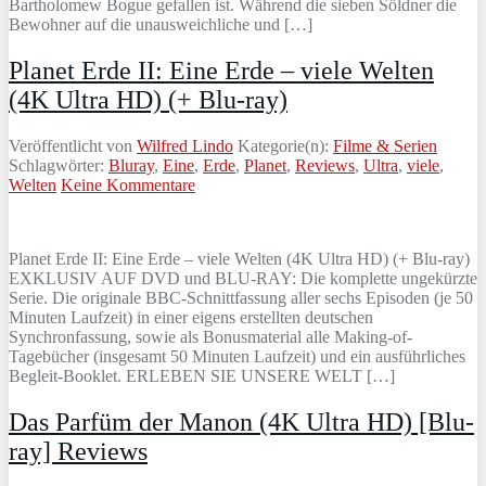
Bartholomew Bogue gefallen ist. Während die sieben Söldner die
Bewohner auf die unausweichliche und […]
Planet Erde II: Eine Erde – viele Welten
(4K Ultra HD) (+ Blu-ray)
Veröffentlicht von
Wilfred Lindo
Kategorie(n):
Filme & Serien
Schlagwörter:
Bluray
,
Eine
,
Erde
,
Planet
,
Reviews
,
Ultra
,
viele
,
Welten
Keine Kommentare
Planet Erde II: Eine Erde – viele Welten (4K Ultra HD) (+ Blu-ray)
EXKLUSIV AUF DVD und BLU-RAY: Die komplette ungekürzte
Serie. Die originale BBC-Schnittfassung aller sechs Episoden (je 50
Minuten Laufzeit) in einer eigens erstellten deutschen
Synchronfassung, sowie als Bonusmaterial alle Making-of-
Tagebücher (insgesamt 50 Minuten Laufzeit) und ein ausführliches
Begleit-Booklet. ERLEBEN SIE UNSERE WELT […]
Das Parfüm der Manon (4K Ultra HD) [Blu-
ray] Reviews