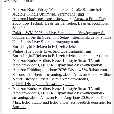
Letzte Kommentare
Amazon Black Friday Woche 2026: Große Rabatte bei
Audible, Kindle Unlimited, Paramount+ und
Amazon Hardware - streamingz.de
zu
Amazon Prime Day
2026: Top-Technik-Deals für Fernseher, Beamer, Kopfhörer
& mehr
Fußball-WM 2026 im Live-Stream ohne Verzögerung: So
optimieren Sie Ihr Streaming-Setup - streamingz.de
zu
Philips
Hue Sports Live: Sportübertragungen mit
Smart‑Light‑Effekten in Echtzeit erleben
Philips Hue Sports Live: Sportübertragungen mit
Smart‑Light‑Effekten in Echtzeit erleben - streamingz.de
zu
Amazon Ember Artline: Neuer Lifestyle Smart TV mit
Ambient‑Modus, QLED‑Display und Alexa‑Integration
Amazon Frühlingsangebote 2026: Bis zu 45 % Rabatt zum
Saisonstart sichern - streamingz.de
zu
Amazon Ember Artline:
Neuer Lifestyle Smart TV mit Ambient‑Modus,
QLED‑Display und Alexa‑Integration
Amazon Ember Artline: Neuer Lifestyle Smart TV mit
Ambient‑Modus, QLED‑Display und Alexa‑Integration -
streamingz.de
zu
Amazon Echo Angebote 2026: Echo Dot
Max, Echo Studio und Echo Show jetzt deutlich günstiger für
Streaming