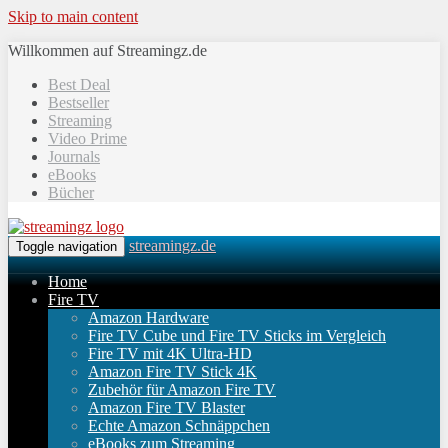
Skip to main content
Willkommen auf Streamingz.de
Best Deal
Bestseller
Streaming
Video Prime
Journals
eBooks
Bücher
streamingz.de
Toggle navigation
Home
Fire TV
Amazon Hardware
Fire TV Cube und Fire TV Sticks im Vergleich
Fire TV mit 4K Ultra-HD
Amazon Fire TV Stick 4K
Zubehör für Amazon Fire TV
Amazon Fire TV Blaster
Echte Amazon Schnäppchen
eBooks zum Streaming