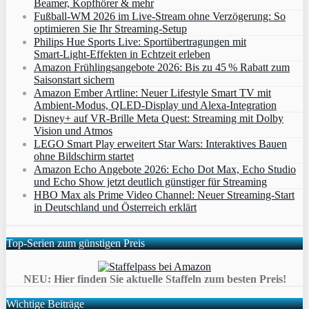
Beamer, Kopfhörer & mehr
Fußball-WM 2026 im Live-Stream ohne Verzögerung: So
optimieren Sie Ihr Streaming-Setup
Philips Hue Sports Live: Sportübertragungen mit
Smart‑Light‑Effekten in Echtzeit erleben
Amazon Frühlingsangebote 2026: Bis zu 45 % Rabatt zum
Saisonstart sichern
Amazon Ember Artline: Neuer Lifestyle Smart TV mit
Ambient‑Modus, QLED‑Display und Alexa‑Integration
Disney+ auf VR-Brille Meta Quest: Streaming mit Dolby
Vision und Atmos
LEGO Smart Play erweitert Star Wars: Interaktives Bauen
ohne Bildschirm startet
Amazon Echo Angebote 2026: Echo Dot Max, Echo Studio
und Echo Show jetzt deutlich günstiger für Streaming
HBO Max als Prime Video Channel: Neuer Streaming‑Start
in Deutschland und Österreich erklärt
Top-Serien zum günstigen Preis
NEU: Hier finden Sie aktuelle Staffeln zum besten Preis!
Wichtige Beiträge