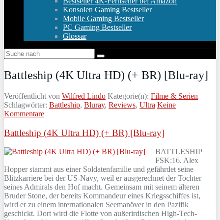
Bestseller 4K-Fernseher bei Amazon
Konsolen Gaming Bestseller
Mobile Gaming Bestseller
PC Gaming Bestseller
Glossar
Battleship (4K Ultra HD) (+ BR) [Blu-ray]
Veröffentlicht von
Wilfred Lindo
Kategorie(n):
Filme & Serien
Schlagwörter:
Battleship
,
Bluray
,
Reviews
,
Ultra
Keine
Kommentare
Battleship (4K Ultra HD) (+ BR) [Blu-ray]
BATTLESHIP
FSK:16. Alex
Hopper stammt aus einer Soldatenfamilie und gefährdet seine
Blitzkarriere bei der US-Navy, weil er ausgerechnet der Tochter
seines Admirals den Hof macht. Gemeinsam mit seinem älteren
Bruder Stone, der bereits Kommandeur eines Kriegsschiffes ist,
wird er zu einem internationalen Seemanöver in den Pazifik
geschickt. Dort wird die Flotte von außerirdischen High-Tech-