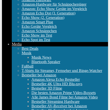
Amazon-Hardware für Schnäppchenjäger
Amazon: Echo Show Geräte im Vergleich
Amazon Echo Dot (3. Generation)
Echo Show (2. Generation)
Amazon Smart Plug
Echo Geräte Vergleich
Amazon Schnäppchen
Echo Show im Test
Echo Spot im Test
Media
Best Deals
Musik
Musik News
Bluetooth Speaker
Fußball
T-Shirts für Streamer, Fernseher und Binge-Watcher
Bestseller bei Amazon
Amazon Alexa Echo Bestseller
Bestseller 4K Ultra HD Blu-rays
Bestseller 3D Filme
Die besten Amazon Prime Video-Boxsets
Alle James Bond Filme bei Amazon Video
Bestseller Streaming Hardware
Bestseller AV-Receiver bei Amazon