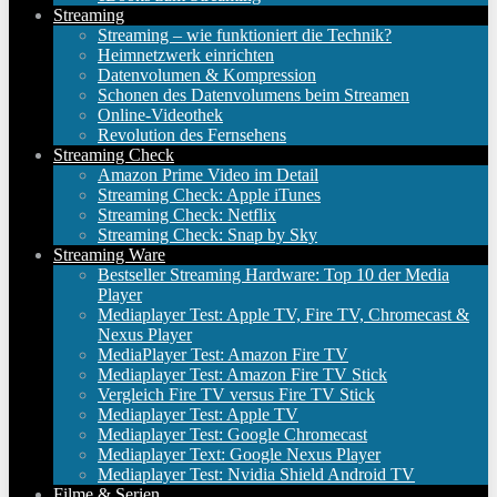
Streaming
Streaming – wie funktioniert die Technik?
Heimnetzwerk einrichten
Datenvolumen & Kompression
Schonen des Datenvolumens beim Streamen
Online-Videothek
Revolution des Fernsehens
Streaming Check
Amazon Prime Video im Detail
Streaming Check: Apple iTunes
Streaming Check: Netflix
Streaming Check: Snap by Sky
Streaming Ware
Bestseller Streaming Hardware: Top 10 der Media
Player
Mediaplayer Test: Apple TV, Fire TV, Chromecast &
Nexus Player
MediaPlayer Test: Amazon Fire TV
Mediaplayer Test: Amazon Fire TV Stick
Vergleich Fire TV versus Fire TV Stick
Mediaplayer Test: Apple TV
Mediaplayer Test: Google Chromecast
Mediaplayer Text: Google Nexus Player
Mediaplayer Test: Nvidia Shield Android TV
Filme & Serien