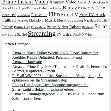
Prime Instant Video
Amazon Video
Angebot
Apple
Android
Bluray
Echo
Apple Music
Apple TV
Blockbuster
DAZN
Black Friday
DVDs
Film
Fire TV
Fire TV Stick
Fernsehen
Echo Dot
Echo Show
Fußball
Musik
Musik Streaming
Netflix
Mediaplayer
Nachlass
komplette
Serie
Prime
Rabatt
Prime Video
Prime Day
Reviews
Prime Music
Streaming
Ultra
Sport
Staffel
TV
Ultra HD
Video
Sky
Letzten Einträge
Amazon Black Friday Woche 2026: Große Rabatte bei
Audible, Kindle Unlimited, Paramount+ und
Amazon Hardware
Amazon Prime Day 2026: Top-Technik-Deals für Fernseher,
Beamer, Kopfhörer & mehr
Fußball-WM 2026 im Live-Stream ohne Verzögerung: So
optimieren Sie Ihr Streaming-Setup
Philips Hue Sports Live: Sportübertragungen mit
Smart‑Light‑Effekten in Echtzeit erleben
Amazon Frühlingsangebote 2026: Bis zu 45 % Rabatt zum
Saisonstart sichern