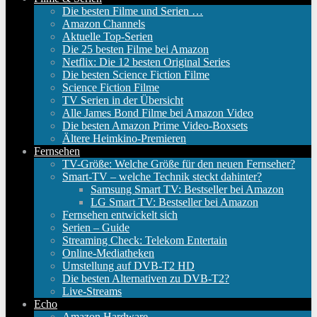
Die besten Filme und Serien …
Amazon Channels
Aktuelle Top-Serien
Die 25 besten Filme bei Amazon
Netflix: Die 12 besten Original Series
Die besten Science Fiction Filme
Science Fiction Filme
TV Serien in der Übersicht
Alle James Bond Filme bei Amazon Video
Die besten Amazon Prime Video-Boxsets
Ältere Heimkino-Premieren
Fernsehen
TV-Größe: Welche Größe für den neuen Fernseher?
Smart-TV – welche Technik steckt dahinter?
Samsung Smart TV: Bestseller bei Amazon
LG Smart TV: Bestseller bei Amazon
Fernsehen entwickelt sich
Serien – Guide
Streaming Check: Telekom Entertain
Online-Mediatheken
Umstellung auf DVB-T2 HD
Die besten Alternativen zu DVB-T2?
Live-Streams
Echo
Amazon Hardware