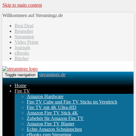
Skip to main content
Willkommen auf Streamingz.de
Best Deal
Bestseller
Streaming
Video Prime
Journals
eBooks
Bücher
streamingz.de
Toggle navigation
Home
Fire TV
Amazon Hardware
Fire TV Cube und Fire TV Sticks im Vergleich
Fire TV mit 4K Ultra-HD
Amazon Fire TV Stick 4K
Zubehör für Amazon Fire TV
Amazon Fire TV Blaster
Echte Amazon Schnäppchen
eBooks zum Streaming