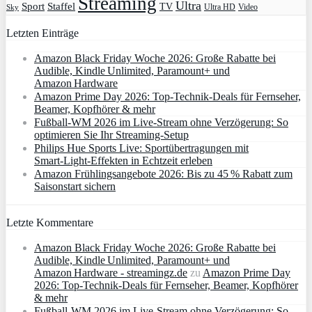
Streaming
Ultra
Sport
Staffel
TV
Ultra HD
Video
Sky
Letzten Einträge
Amazon Black Friday Woche 2026: Große Rabatte bei
Audible, Kindle Unlimited, Paramount+ und
Amazon Hardware
Amazon Prime Day 2026: Top-Technik-Deals für Fernseher,
Beamer, Kopfhörer & mehr
Fußball-WM 2026 im Live-Stream ohne Verzögerung: So
optimieren Sie Ihr Streaming-Setup
Philips Hue Sports Live: Sportübertragungen mit
Smart‑Light‑Effekten in Echtzeit erleben
Amazon Frühlingsangebote 2026: Bis zu 45 % Rabatt zum
Saisonstart sichern
Letzte Kommentare
Amazon Black Friday Woche 2026: Große Rabatte bei
Audible, Kindle Unlimited, Paramount+ und
Amazon Hardware - streamingz.de
zu
Amazon Prime Day
2026: Top-Technik-Deals für Fernseher, Beamer, Kopfhörer
& mehr
Fußball-WM 2026 im Live-Stream ohne Verzögerung: So