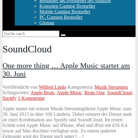
Bestseller 4K-Fernseher bei Amazon
Konsolen Gaming Bestseller
Mobile Gaming Bestseller
PC Gaming Bestseller
Glossar
SoundCloud
One more thing … Apple Music startet am
30. Juni
Veröffentlicht von
Wilfred Lindo
Kategorie(n):
Musik Streaming
Schlagwörter:
Apple Beats
,
Apple Music
,
Beats One
,
SoundCloud
,
Spotify
1 Kommentar
Apple startet mit seinem Musik-Streamingdienst Apple Music zum
30. Juni 2015 in über 100 Ländern. Dabei erinnert der Dienst stark
an einer Kombination aus Spotify und SoundCloud. Im ersten
Schritt wird Apple Music auf iPhone, iPad und iPod mit iOS 8.4
sowie auf Mac-Rechner verfügbar sein. Zu einem späteren
Zeitpunkt wird der Dienst auch unter […]