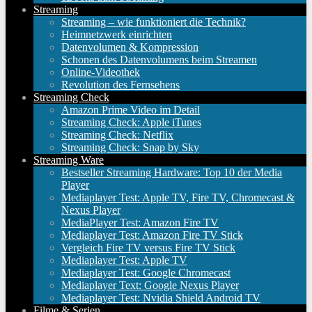
Streaming
Streaming – wie funktioniert die Technik?
Heimnetzwerk einrichten
Datenvolumen & Kompression
Schonen des Datenvolumens beim Streamen
Online-Videothek
Revolution des Fernsehens
Streaming Check
Amazon Prime Video im Detail
Streaming Check: Apple iTunes
Streaming Check: Netflix
Streaming Check: Snap by Sky
Streaming Ware
Bestseller Streaming Hardware: Top 10 der Media
Player
Mediaplayer Test: Apple TV, Fire TV, Chromecast &
Nexus Player
MediaPlayer Test: Amazon Fire TV
Mediaplayer Test: Amazon Fire TV Stick
Vergleich Fire TV versus Fire TV Stick
Mediaplayer Test: Apple TV
Mediaplayer Test: Google Chromecast
Mediaplayer Text: Google Nexus Player
Mediaplayer Test: Nvidia Shield Android TV
Filme & Serien