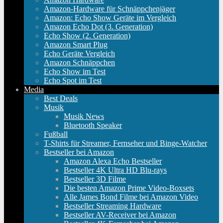
Amazon-Hardware für Schnäppchenjäger
Amazon: Echo Show Geräte im Vergleich
Amazon Echo Dot (3. Generation)
Echo Show (2. Generation)
Amazon Smart Plug
Echo Geräte Vergleich
Amazon Schnäppchen
Echo Show im Test
Echo Spot im Test
Media
Best Deals
Musik
Musik News
Bluetooth Speaker
Fußball
T-Shirts für Streamer, Fernseher und Binge-Watcher
Bestseller bei Amazon
Amazon Alexa Echo Bestseller
Bestseller 4K Ultra HD Blu-rays
Bestseller 3D Filme
Die besten Amazon Prime Video-Boxsets
Alle James Bond Filme bei Amazon Video
Bestseller Streaming Hardware
Bestseller AV-Receiver bei Amazon