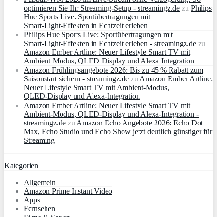
optimieren Sie Ihr Streaming-Setup - streamingz.de
zu
Philips
Hue Sports Live: Sportübertragungen mit
Smart‑Light‑Effekten in Echtzeit erleben
Philips Hue Sports Live: Sportübertragungen mit
Smart‑Light‑Effekten in Echtzeit erleben - streamingz.de
zu
Amazon Ember Artline: Neuer Lifestyle Smart TV mit
Ambient‑Modus, QLED‑Display und Alexa‑Integration
Amazon Frühlingsangebote 2026: Bis zu 45 % Rabatt zum
Saisonstart sichern - streamingz.de
zu
Amazon Ember Artline:
Neuer Lifestyle Smart TV mit Ambient‑Modus,
QLED‑Display und Alexa‑Integration
Amazon Ember Artline: Neuer Lifestyle Smart TV mit
Ambient‑Modus, QLED‑Display und Alexa‑Integration -
streamingz.de
zu
Amazon Echo Angebote 2026: Echo Dot
Max, Echo Studio und Echo Show jetzt deutlich günstiger für
Streaming
Kategorien
Allgemein
Amazon Prime Instant Video
Apps
Fernsehen