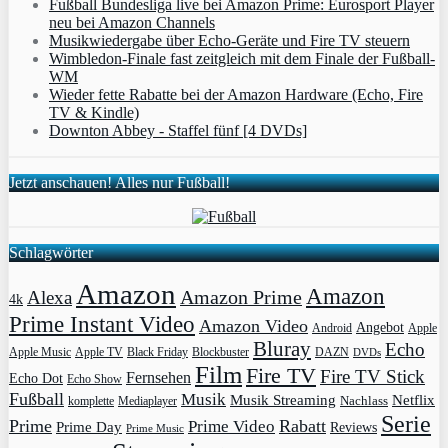
Fußball Bundesliga live bei Amazon Prime: Eurosport Player
neu bei Amazon Channels
Musikwiedergabe über Echo-Geräte und Fire TV steuern
Wimbledon-Finale fast zeitgleich mit dem Finale der Fußball-
WM
Wieder fette Rabatte bei der Amazon Hardware (Echo, Fire
TV & Kindle)
Downton Abbey - Staffel fünf [4 DVDs]
Jetzt anschauen! Alles nur Fußball!
Schlagwörter
Amazon
Amazon
Amazon Prime
Alexa
4k
Prime Instant Video
Amazon Video
Angebot
Apple
Android
Bluray
Echo
Apple Music
Apple TV
Blockbuster
DAZN
Black Friday
DVDs
Film
Fire TV
Fire TV Stick
Fernsehen
Echo Dot
Echo Show
Fußball
Musik
Musik Streaming
Netflix
Mediaplayer
Nachlass
komplette
Serie
Prime
Rabatt
Prime Video
Prime Day
Reviews
Prime Music