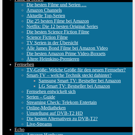
Die besten Filme und Serien …
Amazon Channels
Aktuelle Top-Serien
Die 25 besten Filme bei Amazon
Netflix: Die 12 besten Original Series
Die besten Science Fiction Filme
Science Fiction Filme
TV Serien in der Übersicht
Alle James Bond Filme bei Amazon Video
Die besten Amazon Prime Video-Boxsets
Ältere Heimkino-Premieren
Fernsehen
TV-Größe: Welche Größe für den neuen Fernseher?
Smart-TV – welche Technik steckt dahinter?
Samsung Smart TV: Bestseller bei Amazon
LG Smart TV: Bestseller bei Amazon
Fernsehen entwickelt sich
Serien – Guide
Streaming Check: Telekom Entertain
Online-Mediatheken
Umstellung auf DVB-T2 HD
Die besten Alternativen zu DVB-T2?
Live-Streams
Echo
Amazon Hardware