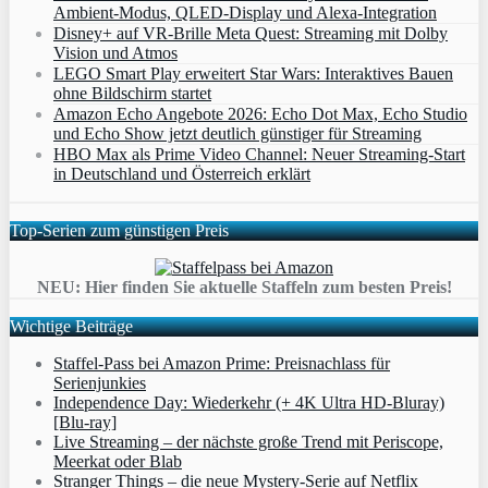
Ambient‑Modus, QLED‑Display und Alexa‑Integration
Disney+ auf VR-Brille Meta Quest: Streaming mit Dolby
Vision und Atmos
LEGO Smart Play erweitert Star Wars: Interaktives Bauen
ohne Bildschirm startet
Amazon Echo Angebote 2026: Echo Dot Max, Echo Studio
und Echo Show jetzt deutlich günstiger für Streaming
HBO Max als Prime Video Channel: Neuer Streaming‑Start
in Deutschland und Österreich erklärt
Top-Serien zum günstigen Preis
NEU: Hier finden Sie aktuelle Staffeln zum besten Preis!
Wichtige Beiträge
Staffel-Pass bei Amazon Prime: Preisnachlass für
Serienjunkies
Independence Day: Wiederkehr (+ 4K Ultra HD-Bluray)
[Blu-ray]
Live Streaming – der nächste große Trend mit Periscope,
Meerkat oder Blab
Stranger Things – die neue Mystery-Serie auf Netflix