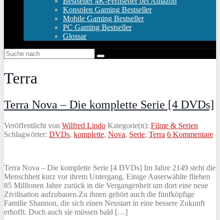
Bestseller 4K-Fernseher bei Amazon
Konsolen Gaming Bestseller
Mobile Gaming Bestseller
PC Gaming Bestseller
Glossar
Terra
Terra Nova – Die komplette Serie [4 DVDs]
Veröffentlicht von
Wilfred Lindo
Kategorie(n):
Filme & Serien
Schlagwörter:
DVDs
,
komplette
,
Nova
,
Serie
,
Terra
6 Kommentare
Terra Nova – Die komplette Serie [4 DVDs] Im Jahre 2149 steht die
Menschheit kurz vor ihrem Untergang. Einige Auserwählte fliehen
85 Millionen Jahre zurück in die Vergangenheit um dort eine neue
Zivilisation aufzubauen.Zu ihnen gehört auch die fünfköpfige
Familie Shannon, die sich einen Neustart in eine bessere Zukunft
erhofft. Doch auch sie müssen bald […]