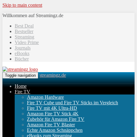
Skip to main content
Willkommen auf Streamingz.de
Best Deal
Bestseller
Streaming
Video Prime
Journals
eBooks
Bücher
streamingz.de
Toggle navigation
Home
Fire TV
Amazon Hardware
Fire TV Cube und Fire TV Sticks im Vergleich
Fire TV mit 4K Ultra-HD
Amazon Fire TV Stick 4K
Zubehör für Amazon Fire TV
Amazon Fire TV Blaster
Echte Amazon Schnäppchen
eBooks zum Streaming