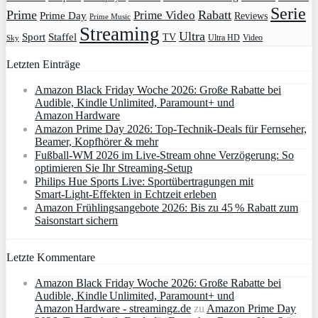
Serie
Prime
Rabatt
Prime Video
Prime Day
Reviews
Prime Music
Streaming
Ultra
Sport
Staffel
TV
Ultra HD
Video
Sky
Letzten Einträge
Amazon Black Friday Woche 2026: Große Rabatte bei
Audible, Kindle Unlimited, Paramount+ und
Amazon Hardware
Amazon Prime Day 2026: Top-Technik-Deals für Fernseher,
Beamer, Kopfhörer & mehr
Fußball-WM 2026 im Live-Stream ohne Verzögerung: So
optimieren Sie Ihr Streaming-Setup
Philips Hue Sports Live: Sportübertragungen mit
Smart‑Light‑Effekten in Echtzeit erleben
Amazon Frühlingsangebote 2026: Bis zu 45 % Rabatt zum
Saisonstart sichern
Letzte Kommentare
Amazon Black Friday Woche 2026: Große Rabatte bei
Audible, Kindle Unlimited, Paramount+ und
Amazon Hardware - streamingz.de
zu
Amazon Prime Day