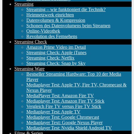
Streaming
Streaming – wie funktioniert die Technik?
Heimnetzwerk einrichten
Datenvolumen & Kompression
Schonen des Datenvolumens beim Streamen
Online-Videothek
Revolution des Fernsehens
Streaming Check
Amazon Prime Video im Detail
Streaming Check: Apple iTunes
Streaming Check: Netflix
Streaming Check: Snap by Sky
Streaming Ware
Bestseller Streaming Hardware: Top 10 der Media
Player
Mediaplayer Test: Apple TV, Fire TV, Chromecast &
Nexus Player
MediaPlayer Test: Amazon Fire TV
Mediaplayer Test: Amazon Fire TV Stick
Vergleich Fire TV versus Fire TV Stick
Mediaplayer Test: Apple TV
Mediaplayer Test: Google Chromecast
Mediaplayer Text: Google Nexus Player
Mediaplayer Test: Nvidia Shield Android TV
Filme & Serien