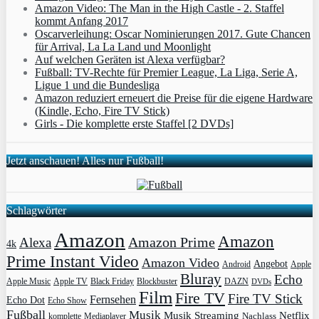
Amazon Video: The Man in the High Castle - 2. Staffel
kommt Anfang 2017
Oscarverleihung: Oscar Nominierungen 2017. Gute Chancen
für Arrival, La La Land und Moonlight
Auf welchen Geräten ist Alexa verfügbar?
Fußball: TV-Rechte für Premier League, La Liga, Serie A,
Ligue 1 und die Bundesliga
Amazon reduziert erneuert die Preise für die eigene Hardware
(Kindle, Echo, Fire TV Stick)
Girls - Die komplette erste Staffel [2 DVDs]
Jetzt anschauen! Alles nur Fußball!
Schlagwörter
Amazon
Amazon
Amazon Prime
Alexa
4k
Prime Instant Video
Amazon Video
Angebot
Apple
Android
Bluray
Echo
Apple Music
Apple TV
Blockbuster
DAZN
Black Friday
DVDs
Film
Fire TV
Fire TV Stick
Fernsehen
Echo Dot
Echo Show
Fußball
Musik
Musik Streaming
Netflix
Mediaplayer
Nachlass
komplette