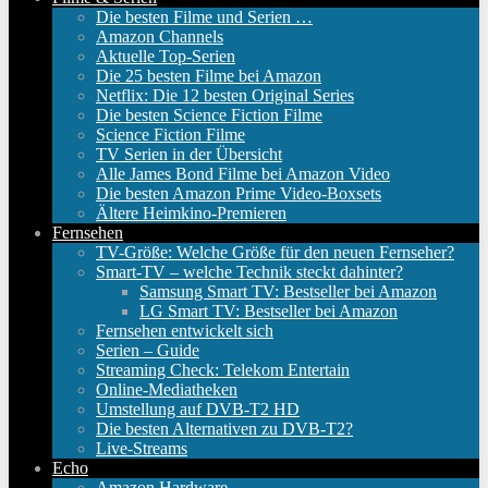
Die besten Filme und Serien …
Amazon Channels
Aktuelle Top-Serien
Die 25 besten Filme bei Amazon
Netflix: Die 12 besten Original Series
Die besten Science Fiction Filme
Science Fiction Filme
TV Serien in der Übersicht
Alle James Bond Filme bei Amazon Video
Die besten Amazon Prime Video-Boxsets
Ältere Heimkino-Premieren
Fernsehen
TV-Größe: Welche Größe für den neuen Fernseher?
Smart-TV – welche Technik steckt dahinter?
Samsung Smart TV: Bestseller bei Amazon
LG Smart TV: Bestseller bei Amazon
Fernsehen entwickelt sich
Serien – Guide
Streaming Check: Telekom Entertain
Online-Mediatheken
Umstellung auf DVB-T2 HD
Die besten Alternativen zu DVB-T2?
Live-Streams
Echo
Amazon Hardware