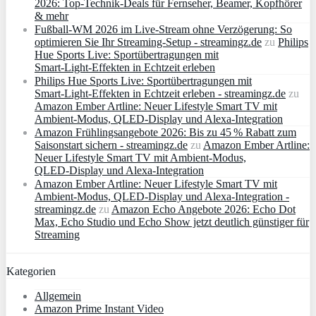
2026: Top-Technik-Deals für Fernseher, Beamer, Kopfhörer
& mehr
Fußball-WM 2026 im Live-Stream ohne Verzögerung: So
optimieren Sie Ihr Streaming-Setup - streamingz.de
zu
Philips
Hue Sports Live: Sportübertragungen mit
Smart‑Light‑Effekten in Echtzeit erleben
Philips Hue Sports Live: Sportübertragungen mit
Smart‑Light‑Effekten in Echtzeit erleben - streamingz.de
zu
Amazon Ember Artline: Neuer Lifestyle Smart TV mit
Ambient‑Modus, QLED‑Display und Alexa‑Integration
Amazon Frühlingsangebote 2026: Bis zu 45 % Rabatt zum
Saisonstart sichern - streamingz.de
zu
Amazon Ember Artline:
Neuer Lifestyle Smart TV mit Ambient‑Modus,
QLED‑Display und Alexa‑Integration
Amazon Ember Artline: Neuer Lifestyle Smart TV mit
Ambient‑Modus, QLED‑Display und Alexa‑Integration -
streamingz.de
zu
Amazon Echo Angebote 2026: Echo Dot
Max, Echo Studio und Echo Show jetzt deutlich günstiger für
Streaming
Kategorien
Allgemein
Amazon Prime Instant Video