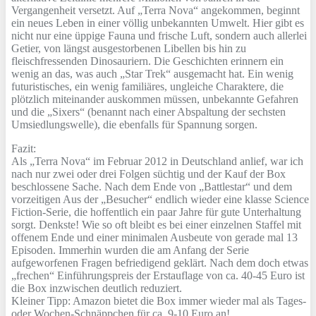
Vergangenheit versetzt. Auf „Terra Nova“ angekommen, beginnt
ein neues Leben in einer völlig unbekannten Umwelt. Hier gibt es
nicht nur eine üppige Fauna und frische Luft, sondern auch allerlei
Getier, von längst ausgestorbenen Libellen bis hin zu
fleischfressenden Dinosauriern. Die Geschichten erinnern ein
wenig an das, was auch „Star Trek“ ausgemacht hat. Ein wenig
futuristisches, ein wenig familiäres, ungleiche Charaktere, die
plötzlich miteinander auskommen müssen, unbekannte Gefahren
und die „Sixers“ (benannt nach einer Abspaltung der sechsten
Umsiedlungswelle), die ebenfalls für Spannung sorgen.
Fazit:
Als „Terra Nova“ im Februar 2012 in Deutschland anlief, war ich
nach nur zwei oder drei Folgen süchtig und der Kauf der Box
beschlossene Sache. Nach dem Ende von „Battlestar“ und dem
vorzeitigen Aus der „Besucher“ endlich wieder eine klasse Science
Fiction-Serie, die hoffentlich ein paar Jahre für gute Unterhaltung
sorgt. Denkste! Wie so oft bleibt es bei einer einzelnen Staffel mit
offenem Ende und einer minimalen Ausbeute von gerade mal 13
Episoden. Immerhin wurden die am Anfang der Serie
aufgeworfenen Fragen befriedigend geklärt. Nach dem doch etwas
„frechen“ Einführungspreis der Erstauflage von ca. 40-45 Euro ist
die Box inzwischen deutlich reduziert.
Kleiner Tipp: Amazon bietet die Box immer wieder mal als Tages-
oder Wochen-Schnäppchen für ca. 9-10 Euro an!