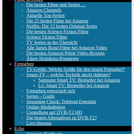
Die besten Filme und Serien …
Amazon Channels
Aktuelle Top-Serien
Die 25 besten Filme bei Amazon
Netflix: Die 12 besten Original Series
Die besten Science Fiction Filme
Science Fiction Filme
TV Serien in der Übersicht
Alle James Bond Filme bei Amazon Video
Die besten Amazon Prime Video-Boxsets
Ältere Heimkino-Premieren
Fernsehen
TV-Größe: Welche Größe für den neuen Fernseher?
Smart-TV – welche Technik steckt dahinter?
Samsung Smart TV: Bestseller bei Amazon
LG Smart TV: Bestseller bei Amazon
Fernsehen entwickelt sich
Serien – Guide
Streaming Check: Telekom Entertain
Online-Mediatheken
Umstellung auf DVB-T2 HD
Die besten Alternativen zu DVB-T2?
Live-Streams
Echo
Amazon Hardware