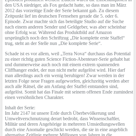
den USA niedriger, als Fox gedacht hatte, so dass man im März
2012 das vorzeitige Ende der Serie bekannt gab. Zu diesem
Zeitpunkt lief im deutschen Fernsehen gerade die 5. oder 6.
Episode. Zwar machte sich das beteiligte Studio auf die Suche
nach einem anderen Sender und Geldgeber, was aber scheinbar
ohne Erfolg war. Während das Produktbild auf Amazon
ursprünglich noch den Schriftzug „Die komplette erste Staffel“
trug, steht an der Stelle nun „Die komplette Serie“.
Schade ist es vor allem, weil „Terra Nova“ durchaus das Potential
zu einer richtig guten Science Fiction-Abenteuer-Serie gehabt hat
und dummerweise auch noch mit einem extrem spannenden
Cliffhanger endet, der nun nicht mehr aufgelöst wird. Hier darf
man allerdings auch ein wenig beruhigen! Zwar werden in der
letzten Folge neue Fragen aufgeworfen, gleichzeitig werden aber
auch alle Rätsel, die am Anfang der Staffel entstanden sind,
aufgelöst. Somit hat das Finale mit seinem offenen Ende zumindest
einen versöhnlichen Charakter.
Inhalt der Serie:
Im Jahr 2147 ist unsere Erde durch Überbevölkerung und
Umweltverschmutzung derart bedroht, dass Wissenschaftler,
Militär und deren Angehörige in mehreren Umsiedlungswellen
durch eine Anomalie geschickt werden, die sie in eine angeblich
alternative Zeitlinie mehrere Millionen von Jahren in die