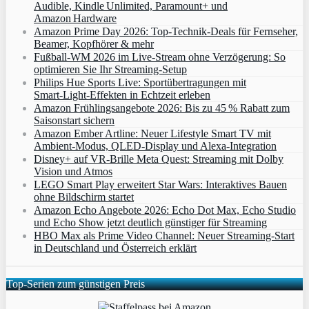
Audible, Kindle Unlimited, Paramount+ und
Amazon Hardware
Amazon Prime Day 2026: Top-Technik-Deals für Fernseher,
Beamer, Kopfhörer & mehr
Fußball-WM 2026 im Live-Stream ohne Verzögerung: So
optimieren Sie Ihr Streaming-Setup
Philips Hue Sports Live: Sportübertragungen mit
Smart‑Light‑Effekten in Echtzeit erleben
Amazon Frühlingsangebote 2026: Bis zu 45 % Rabatt zum
Saisonstart sichern
Amazon Ember Artline: Neuer Lifestyle Smart TV mit
Ambient‑Modus, QLED‑Display und Alexa‑Integration
Disney+ auf VR-Brille Meta Quest: Streaming mit Dolby
Vision und Atmos
LEGO Smart Play erweitert Star Wars: Interaktives Bauen
ohne Bildschirm startet
Amazon Echo Angebote 2026: Echo Dot Max, Echo Studio
und Echo Show jetzt deutlich günstiger für Streaming
HBO Max als Prime Video Channel: Neuer Streaming‑Start
in Deutschland und Österreich erklärt
Top-Serien zum günstigen Preis