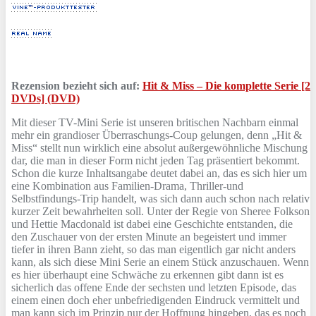
Rezension bezieht sich auf:
Hit & Miss – Die komplette Serie [2
DVDs] (DVD)
Mit dieser TV-Mini Serie ist unseren britischen Nachbarn einmal
mehr ein grandioser Überraschungs-Coup gelungen, denn „Hit &
Miss“ stellt nun wirklich eine absolut außergewöhnliche Mischung
dar, die man in dieser Form nicht jeden Tag präsentiert bekommt.
Schon die kurze Inhaltsangabe deutet dabei an, das es sich hier um
eine Kombination aus Familien-Drama, Thriller-und
Selbstfindungs-Trip handelt, was sich dann auch schon nach relativ
kurzer Zeit bewahrheiten soll. Unter der Regie von Sheree Folkson
und Hettie Macdonald ist dabei eine Geschichte entstanden, die
den Zuschauer von der ersten Minute an begeistert und immer
tiefer in ihren Bann zieht, so das man eigentlich gar nicht anders
kann, als sich diese Mini Serie an einem Stück anzuschauen. Wenn
es hier überhaupt eine Schwäche zu erkennen gibt dann ist es
sicherlich das offene Ende der sechsten und letzten Episode, das
einem einen doch eher unbefriedigenden Eindruck vermittelt und
man kann sich im Prinzip nur der Hoffnung hingeben, das es noch