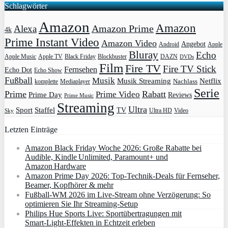
Schlagwörter
Amazon
Amazon
Amazon Prime
Alexa
4k
Prime Instant Video
Amazon Video
Angebot
Apple
Android
Bluray
Echo
Apple Music
Apple TV
Blockbuster
DAZN
Black Friday
DVDs
Film
Fire TV
Fire TV Stick
Fernsehen
Echo Dot
Echo Show
Fußball
Musik
Musik Streaming
Netflix
Mediaplayer
Nachlass
komplette
Serie
Prime
Rabatt
Prime Video
Prime Day
Reviews
Prime Music
Streaming
Ultra
Sport
Staffel
TV
Ultra HD
Video
Sky
Letzten Einträge
Amazon Black Friday Woche 2026: Große Rabatte bei
Audible, Kindle Unlimited, Paramount+ und
Amazon Hardware
Amazon Prime Day 2026: Top-Technik-Deals für Fernseher,
Beamer, Kopfhörer & mehr
Fußball-WM 2026 im Live-Stream ohne Verzögerung: So
optimieren Sie Ihr Streaming-Setup
Philips Hue Sports Live: Sportübertragungen mit
Smart‑Light‑Effekten in Echtzeit erleben