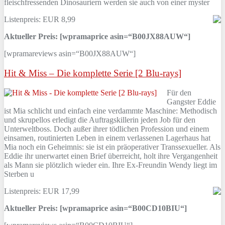
fleischfressenden Dinosauriern werden sie auch von einer myster
Listenpreis: EUR 8,99
Aktueller Preis: [wpramaprice asin=“B00JX88AUW“]
[wpramareviews asin=“B00JX88AUW“]
Hit & Miss – Die komplette Serie [2 Blu-rays]
Für den
Gangster Eddie
ist Mia schlicht und einfach eine verdammte Maschine: Methodisch
und skrupellos erledigt die Auftragskillerin jeden Job für den
Unterweltboss. Doch außer ihrer tödlichen Profession und einem
einsamen, routinierten Leben in einem verlassenen Lagerhaus hat
Mia noch ein Geheimnis: sie ist ein präoperativer Transsexueller. Als
Eddie ihr unerwartet einen Brief überreicht, holt ihre Vergangenheit
als Mann sie plötzlich wieder ein. Ihre Ex-Freundin Wendy liegt im
Sterben u
Listenpreis: EUR 17,99
Aktueller Preis: [wpramaprice asin=“B00CD10BIU“]