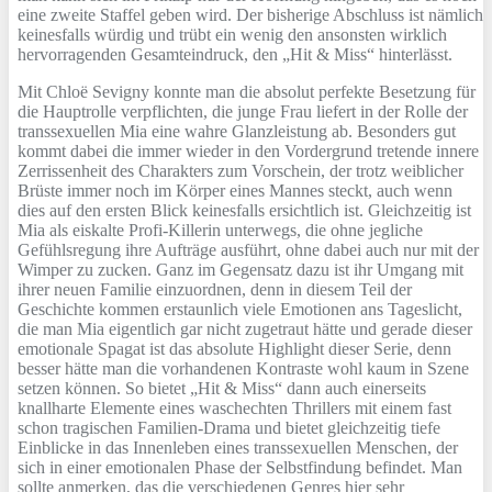
eine zweite Staffel geben wird. Der bisherige Abschluss ist nämlich
keinesfalls würdig und trübt ein wenig den ansonsten wirklich
hervorragenden Gesamteindruck, den „Hit & Miss“ hinterlässt.
Mit Chloë Sevigny konnte man die absolut perfekte Besetzung für
die Hauptrolle verpflichten, die junge Frau liefert in der Rolle der
transsexuellen Mia eine wahre Glanzleistung ab. Besonders gut
kommt dabei die immer wieder in den Vordergrund tretende innere
Zerrissenheit des Charakters zum Vorschein, der trotz weiblicher
Brüste immer noch im Körper eines Mannes steckt, auch wenn
dies auf den ersten Blick keinesfalls ersichtlich ist. Gleichzeitig ist
Mia als eiskalte Profi-Killerin unterwegs, die ohne jegliche
Gefühlsregung ihre Aufträge ausführt, ohne dabei auch nur mit der
Wimper zu zucken. Ganz im Gegensatz dazu ist ihr Umgang mit
ihrer neuen Familie einzuordnen, denn in diesem Teil der
Geschichte kommen erstaunlich viele Emotionen ans Tageslicht,
die man Mia eigentlich gar nicht zugetraut hätte und gerade dieser
emotionale Spagat ist das absolute Highlight dieser Serie, denn
besser hätte man die vorhandenen Kontraste wohl kaum in Szene
setzen können. So bietet „Hit & Miss“ dann auch einerseits
knallharte Elemente eines waschechten Thrillers mit einem fast
schon tragischen Familien-Drama und bietet gleichzeitig tiefe
Einblicke in das Innenleben eines transsexuellen Menschen, der
sich in einer emotionalen Phase der Selbstfindung befindet. Man
sollte anmerken, das die verschiedenen Genres hier sehr