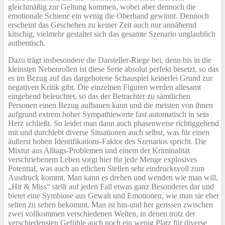
gleichmäßig zur Geltung kommen, wobei aber dennoch die
emotionale Schiene ein wenig die Oberhand gewinnt. Dennoch
erscheint das Geschehen zu keiner Zeit auch nur annähernd
kitschig, vielmehr gestaltet sich das gesamte Szenario unglaublich
authentisch.
Dazu trägt insbesondere die Darsteller-Riege bei, denn bis in die
kleinsten Nebenrollen ist diese Serie absolut perfekt besetzt, so das
es im Bezug auf das dargebotene Schauspiel keinerlei Grund zur
negativen Kritik gibt. Die einzelnen Figuren werden allesamt
eingehend beleuchtet, so das der Betrachter zu sämtlichen
Personen einen Bezug aufbauen kann und die meisten von ihnen
aufgrund extrem hoher Sympathiewerte fast automatisch in sein
Herz schließt. So leidet man dann auch phasenweise richtiggehend
mit und durchlebt diverse Situationen auch selbst, was für einen
äußerst hohen Identifikations-Faktor des Szenarios spricht. Die
Mixtur aus Alltags-Problemen und einem der Kriminalität
verschriebenem Leben sorgt hier für jede Menge explosives
Potential, was auch an etlichen Stellen sehr eindrucksvoll zum
Ausdruck kommt. Man kann es drehen und wenden wie man will,
„Hit & Miss“ stellt auf jeden Fall etwas ganz Besonderes dar und
bietet eine Symbiose aus Gewalt und Emotionen, wie man sie eher
selten zu sehen bekommt. Man ist hin-und her gerissen zwischen
zwei vollkommen verschiedenen Welten, in denen trotz der
verschiedensten Gefühle auch noch ein wenig Platz für diverse