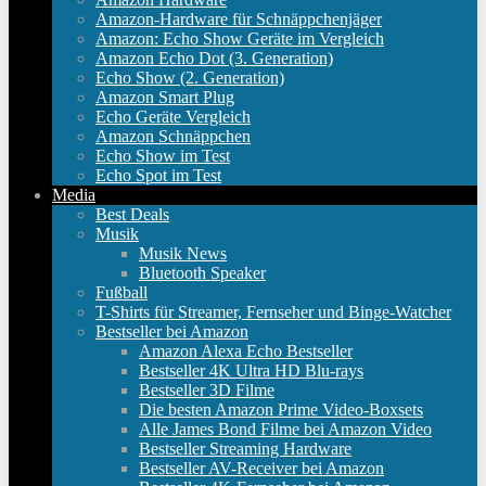
Amazon-Hardware für Schnäppchenjäger
Amazon: Echo Show Geräte im Vergleich
Amazon Echo Dot (3. Generation)
Echo Show (2. Generation)
Amazon Smart Plug
Echo Geräte Vergleich
Amazon Schnäppchen
Echo Show im Test
Echo Spot im Test
Media
Best Deals
Musik
Musik News
Bluetooth Speaker
Fußball
T-Shirts für Streamer, Fernseher und Binge-Watcher
Bestseller bei Amazon
Amazon Alexa Echo Bestseller
Bestseller 4K Ultra HD Blu-rays
Bestseller 3D Filme
Die besten Amazon Prime Video-Boxsets
Alle James Bond Filme bei Amazon Video
Bestseller Streaming Hardware
Bestseller AV-Receiver bei Amazon