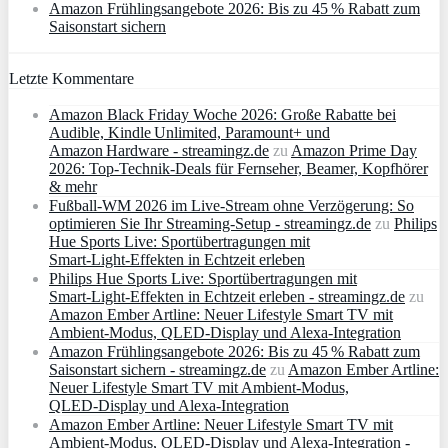
Amazon Frühlingsangebote 2026: Bis zu 45 % Rabatt zum
Saisonstart sichern
Letzte Kommentare
Amazon Black Friday Woche 2026: Große Rabatte bei
Audible, Kindle Unlimited, Paramount+ und
Amazon Hardware - streamingz.de
zu
Amazon Prime Day
2026: Top-Technik-Deals für Fernseher, Beamer, Kopfhörer
& mehr
Fußball-WM 2026 im Live-Stream ohne Verzögerung: So
optimieren Sie Ihr Streaming-Setup - streamingz.de
zu
Philips
Hue Sports Live: Sportübertragungen mit
Smart‑Light‑Effekten in Echtzeit erleben
Philips Hue Sports Live: Sportübertragungen mit
Smart‑Light‑Effekten in Echtzeit erleben - streamingz.de
zu
Amazon Ember Artline: Neuer Lifestyle Smart TV mit
Ambient‑Modus, QLED‑Display und Alexa‑Integration
Amazon Frühlingsangebote 2026: Bis zu 45 % Rabatt zum
Saisonstart sichern - streamingz.de
zu
Amazon Ember Artline:
Neuer Lifestyle Smart TV mit Ambient‑Modus,
QLED‑Display und Alexa‑Integration
Amazon Ember Artline: Neuer Lifestyle Smart TV mit
Ambient‑Modus, QLED‑Display und Alexa‑Integration -