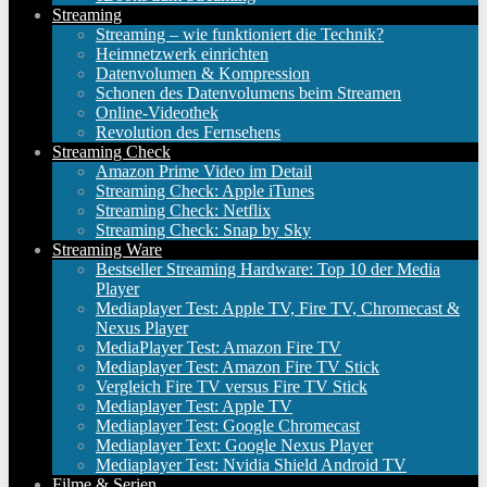
Streaming
Streaming – wie funktioniert die Technik?
Heimnetzwerk einrichten
Datenvolumen & Kompression
Schonen des Datenvolumens beim Streamen
Online-Videothek
Revolution des Fernsehens
Streaming Check
Amazon Prime Video im Detail
Streaming Check: Apple iTunes
Streaming Check: Netflix
Streaming Check: Snap by Sky
Streaming Ware
Bestseller Streaming Hardware: Top 10 der Media
Player
Mediaplayer Test: Apple TV, Fire TV, Chromecast &
Nexus Player
MediaPlayer Test: Amazon Fire TV
Mediaplayer Test: Amazon Fire TV Stick
Vergleich Fire TV versus Fire TV Stick
Mediaplayer Test: Apple TV
Mediaplayer Test: Google Chromecast
Mediaplayer Text: Google Nexus Player
Mediaplayer Test: Nvidia Shield Android TV
Filme & Serien