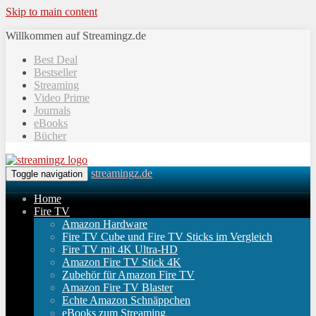
Skip to main content
Willkommen auf Streamingz.de
Best Deal
Bestseller
Streaming
Video Prime
Journals
eBooks
Bücher
streamingz.de
Toggle navigation
Home
Fire TV
Amazon Hardware
Fire TV Cube und Fire TV Sticks im Vergleich
Fire TV mit 4K Ultra-HD
Amazon Fire TV Stick 4K
Zubehör für Amazon Fire TV
Amazon Fire TV Blaster
Echte Amazon Schnäppchen
eBooks zum Streaming