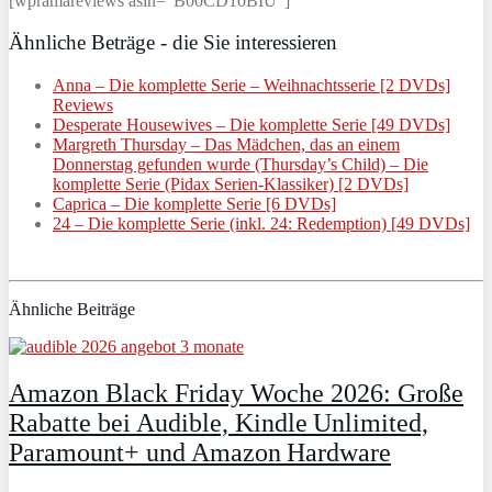
[wpramareviews asin=“B00CD10BIU“]
Ähnliche Beträge - die Sie interessieren
Anna – Die komplette Serie – Weihnachtsserie [2 DVDs]
Reviews
Desperate Housewives – Die komplette Serie [49 DVDs]
Margreth Thursday – Das Mädchen, das an einem
Donnerstag gefunden wurde (Thursday’s Child) – Die
komplette Serie (Pidax Serien-Klassiker) [2 DVDs]
Caprica – Die komplette Serie [6 DVDs]
24 – Die komplette Serie (inkl. 24: Redemption) [49 DVDs]
Ähnliche Beiträge
Amazon Black Friday Woche 2026: Große
Rabatte bei Audible, Kindle Unlimited,
Paramount+ und Amazon Hardware