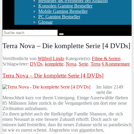
Bestseller 4K-Fernseher bei Amazon
Konsolen Gaming Bestseller
Mobile Gaming Bestseller
PC Gaming Bestseller
Glossar
Terra Nova – Die komplette Serie [4 DVDs]
Veröffentlicht von
Wilfred Lindo
Kategorie(n):
Filme & Serien
Schlagwörter:
DVDs
,
komplette
,
Nova
,
Serie
,
Terra
6 Kommentare
Terra Nova – Die komplette Serie [4 DVDs]
Im Jahre 2149
steht die
Menschheit kurz vor ihrem Untergang. Einige Auserwählte fliehen
85 Millionen Jahre zurück in die Vergangenheit um dort eine neue
Zivilisation aufzubauen.
Zu ihnen gehört auch die fünfköpfige Familie Shannon, die sich
einen Neustart in eine bessere Zukunft erhofft. Doch auch sie
müssen bald feststellen, dass ihr neues Zuhause nicht so paradiesisch
ist wie es zuerst scheint. Abgesehen von gigantischen,