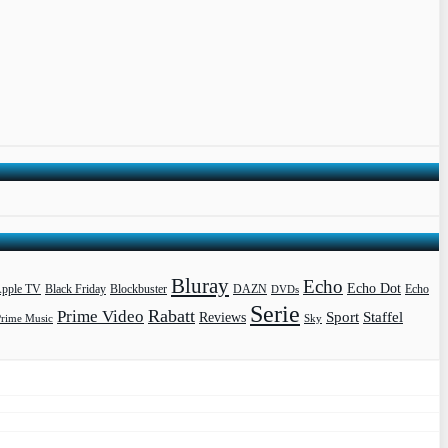
Bluray
Echo
Echo Dot
pple TV
Blockbuster
DAZN
Black Friday
DVDs
Echo
Serie
Rabatt
Prime Video
Sport
Staffel
Reviews
Prime Music
Sky