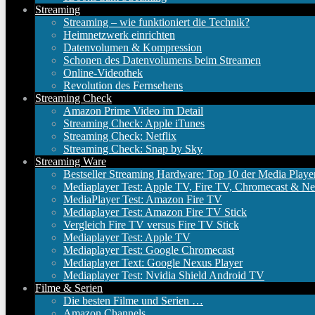
Streaming
Streaming – wie funktioniert die Technik?
Heimnetzwerk einrichten
Datenvolumen & Kompression
Schonen des Datenvolumens beim Streamen
Online-Videothek
Revolution des Fernsehens
Streaming Check
Amazon Prime Video im Detail
Streaming Check: Apple iTunes
Streaming Check: Netflix
Streaming Check: Snap by Sky
Streaming Ware
Bestseller Streaming Hardware: Top 10 der Media Playe
Mediaplayer Test: Apple TV, Fire TV, Chromecast & Ne
MediaPlayer Test: Amazon Fire TV
Mediaplayer Test: Amazon Fire TV Stick
Vergleich Fire TV versus Fire TV Stick
Mediaplayer Test: Apple TV
Mediaplayer Test: Google Chromecast
Mediaplayer Text: Google Nexus Player
Mediaplayer Test: Nvidia Shield Android TV
Filme & Serien
Die besten Filme und Serien …
Amazon Channels