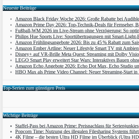
Neueste Beiträge
Amazon Black Friday Woche 2026: Große Rabatte bei Audibl
Amazon Prime Day 2026: Top-Technik-Deals für Fernseher, 
Fußball-WM 2026 im Live-Stream ohne Verzögerung: So optimi
Philips Hue Sports Live: Sportübertragungen mit Smart‑Light‑E
Amazon Frühlingsangebote 2026: Bis zu 45 % Rabatt zum Saiso
Amazon Ember Artline: Neuer Lifestyle Smart TV mit Ambien
Disney+ auf VR-Brille Meta Quest: Streaming mit Dolby Visi
LEGO Smart Play erweitert Star Wars: Interaktives Bauen ohne 
Amazon Echo Angebote 2026: Echo Dot Max, Echo Studio und E
HBO Max als Prime Video Channel: Neuer Streaming‑Start in D
Top-Serien zum günstigen Preis
Wichtige Beiträge
Staffel-Pass bei Amazon Prime: Preisnachlass für Serienjunkies
Popcorn Time: Nutzung des illegalen Filesharing Systems füh
4K Filme – die besten Ultra HD Filme im Überblick (Ultra HD