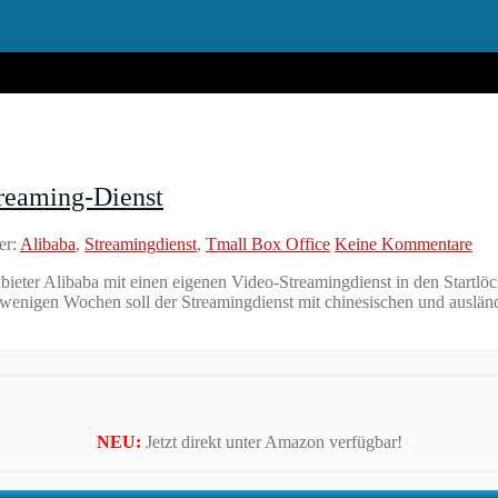
treaming-Dienst
er:
Alibaba
,
Streamingdienst
,
Tmall Box Office
Keine Kommentare
ieter Alibaba mit einen eigenen Video-Streamingdienst in den Startl
in wenigen Wochen soll der Streamingdienst mit chinesischen und auslä
NEU:
Jetzt direkt unter Amazon verfügbar!