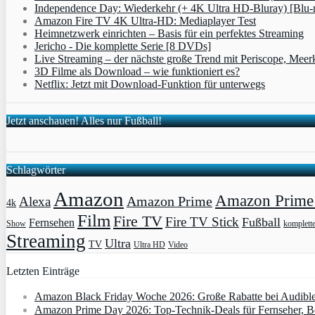
Independence Day: Wiederkehr (+ 4K Ultra HD-Bluray) [Blu-
Amazon Fire TV 4K Ultra-HD: Mediaplayer Test
Heimnetzwerk einrichten – Basis für ein perfektes Streaming
Jericho - Die komplette Serie [8 DVDs]
Live Streaming – der nächste große Trend mit Periscope, Meer
3D Filme als Download – wie funktioniert es?
Netflix: Jetzt mit Download-Funktion für unterwegs
Jetzt anschauen! Alles nur Fußball!
Schlagwörter
Amazon
Amazon Prime 
Amazon Prime
Alexa
4k
Film
Fire TV
Fire TV Stick
Fußball
Fernsehen
Show
komplett
Streaming
Ultra
TV
Ultra HD
Video
Letzten Einträge
Amazon Black Friday Woche 2026: Große Rabatte bei Audibl
Amazon Prime Day 2026: Top-Technik-Deals für Fernseher, 