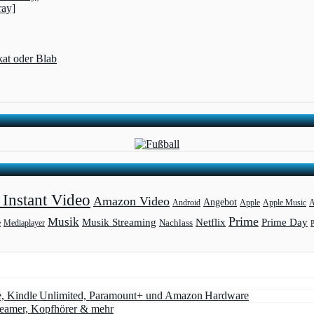
ray]
kat oder Blab
Instant Video
Amazon Video
Angebot
Apple
Apple Music
A
Android
Prime
Musik
Musik Streaming
Netflix
Prime Day
Mediaplayer
Nachlass
e
e, Kindle Unlimited, Paramount+ und Amazon Hardware
Beamer, Kopfhörer & mehr