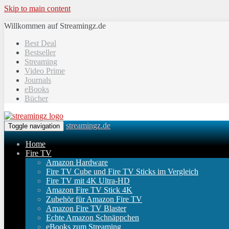
Skip to main content
Willkommen auf Streamingz.de
Best Deal
Bestseller
Streaming
Video Prime
Journals
eBooks
Bücher
streamingz.de
Toggle navigation
Home
Fire TV
Amazon Hardware
Fire TV Cube und Fire TV Sticks im Vergleich
Fire TV mit 4K Ultra-HD
Amazon Fire TV Stick 4K
Zubehör für Amazon Fire TV
Amazon Fire TV Blaster
Echte Amazon Schnäppchen
eBooks zum Streaming