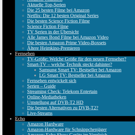
Aktuelle Top-Serien
Die 25 besten Filme bei Amazon
Netflix: Die 12 besten Original Series
Die besten Science Fiction Filme
Science Fiction Filme
TV Serien in der Übersicht
Alle James Bond Filme bei Amazon Video
Die besten Amazon Prime Video-Boxsets
Ältere Heimkino-Premieren
Fernsehen
TV-Größe: Welche Größe für den neuen Fernseher?
Smart-TV – welche Technik steckt dahinter?
Samsung Smart TV: Bestseller bei Amazon
LG Smart TV: Bestseller bei Amazon
Fernsehen entwickelt sich
Serien – Guide
Streaming Check: Telekom Entertain
Online-Mediatheken
Umstellung auf DVB-T2 HD
Die besten Alternativen zu DVB-T2?
Live-Streams
Echo
Amazon Hardware
Amazon-Hardware für Schnäppchenjäger
Amazon: Echo Show Geräte im Vergleich