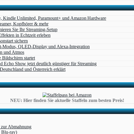
e, Kindle Unlimited, Paramount+ und Amazon Hardware
Beamer, Kopfhörer & mehr
eren Sie Ihr Streaming-Setup
ffekten in Echtzeit erleben
nstart sichern
t‑Modus, QLED‑Display und Alexa‑Integration
on und Atmos
Bildschirm startet
cho Show jetzt deutlich günstiger für Streaming
eutschland und Österreich erklärt
NEU: Hier finden Sie aktuelle Staffeln zum besten Preis!
rt zur Abmahnung
 Blu-ray)