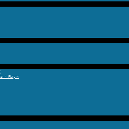
r
xus Player