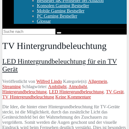
Bestseller 4K-Fernseher bei Amazon
Konsolen Gaming Bestseller
Mobile Gaming Bestseller
PC Gaming Bestseller
Glossar
TV Hintergrundbeleuchtung
LED Hintergrundbeleuchtung für ein TV
Gerät
Veröffentlicht von
Wilfred Lindo
Kategorie(n):
Allgemein
,
Streaming
Schlagwörter:
Ambilight
,
Atmolight
,
Hintergrundbeleuchtung
,
LED Hintergrundbeleuchtung
,
TV Gerät
,
TV Hintergrundbeleuchtung
Keine Kommentare
Die Idee, die hinter einer Hintergrundbeleuchtung für TV-Geräte
steckt, ist die Möglichkeit, durch das zusätzliche Licht das
Gerätesichtsfeld bei der Wahrnehmung des Zuschauers zu
vergrößern. Somit werden die Augen geschont und der visuelle
Eindruck wird beim Fernsehen deutlich verstärkt. Dies ist besonders