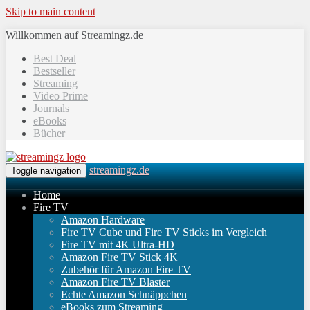
Skip to main content
Willkommen auf Streamingz.de
Best Deal
Bestseller
Streaming
Video Prime
Journals
eBooks
Bücher
streamingz.de
Toggle navigation
Home
Fire TV
Amazon Hardware
Fire TV Cube und Fire TV Sticks im Vergleich
Fire TV mit 4K Ultra-HD
Amazon Fire TV Stick 4K
Zubehör für Amazon Fire TV
Amazon Fire TV Blaster
Echte Amazon Schnäppchen
eBooks zum Streaming