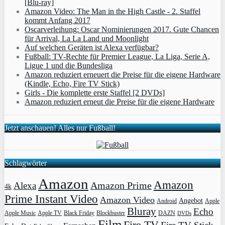
[Blu-ray]
Amazon Video: The Man in the High Castle - 2. Staffel
kommt Anfang 2017
Oscarverleihung: Oscar Nominierungen 2017. Gute Chancen
für Arrival, La La Land und Moonlight
Auf welchen Geräten ist Alexa verfügbar?
Fußball: TV-Rechte für Premier League, La Liga, Serie A,
Ligue 1 und die Bundesliga
Amazon reduziert erneuert die Preise für die eigene Hardware
(Kindle, Echo, Fire TV Stick)
Girls - Die komplette erste Staffel [2 DVDs]
Amazon reduziert erneut die Preise für die eigene Hardware
Jetzt anschauen! Alles nur Fußball!
Schlagwörter
Amazon
Amazon
Amazon Prime
Alexa
4k
Prime Instant Video
Amazon Video
Angebot
Apple
Android
Bluray
Echo
Apple Music
Apple TV
Blockbuster
DAZN
Black Friday
DVDs
Film
Fire TV