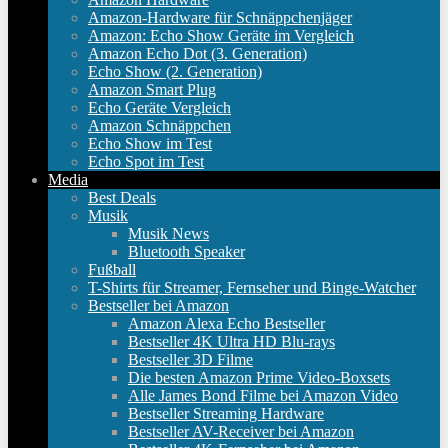
Amazon-Hardware für Schnäppchenjäger
Amazon: Echo Show Geräte im Vergleich
Amazon Echo Dot (3. Generation)
Echo Show (2. Generation)
Amazon Smart Plug
Echo Geräte Vergleich
Amazon Schnäppchen
Echo Show im Test
Echo Spot im Test
Media
Best Deals
Musik
Musik News
Bluetooth Speaker
Fußball
T-Shirts für Streamer, Fernseher und Binge-Watcher
Bestseller bei Amazon
Amazon Alexa Echo Bestseller
Bestseller 4K Ultra HD Blu-rays
Bestseller 3D Filme
Die besten Amazon Prime Video-Boxsets
Alle James Bond Filme bei Amazon Video
Bestseller Streaming Hardware
Bestseller AV-Receiver bei Amazon