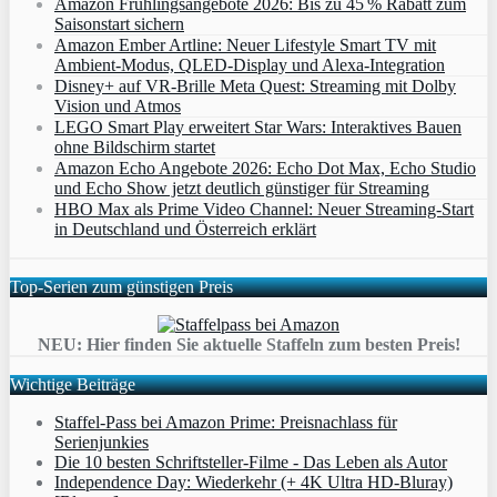
Amazon Frühlingsangebote 2026: Bis zu 45 % Rabatt zum
Saisonstart sichern
Amazon Ember Artline: Neuer Lifestyle Smart TV mit
Ambient‑Modus, QLED‑Display und Alexa‑Integration
Disney+ auf VR-Brille Meta Quest: Streaming mit Dolby
Vision und Atmos
LEGO Smart Play erweitert Star Wars: Interaktives Bauen
ohne Bildschirm startet
Amazon Echo Angebote 2026: Echo Dot Max, Echo Studio
und Echo Show jetzt deutlich günstiger für Streaming
HBO Max als Prime Video Channel: Neuer Streaming‑Start
in Deutschland und Österreich erklärt
Top-Serien zum günstigen Preis
NEU: Hier finden Sie aktuelle Staffeln zum besten Preis!
Wichtige Beiträge
Staffel-Pass bei Amazon Prime: Preisnachlass für
Serienjunkies
Die 10 besten Schriftsteller-Filme - Das Leben als Autor
Independence Day: Wiederkehr (+ 4K Ultra HD-Bluray)