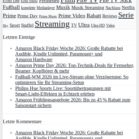
Fire TV Stick
Fernsehen
Echo Dot
Echo Show
Fußball
Musik
Musik Streaming
Netflix
Mediaplayer
Nachlass
komplette
Serie
Prime
Rabatt
Prime Video
Prime Day
Reviews
Prime Music
Streaming
Ultra
Sport
Staffel
TV
Ultra HD
Video
Sky
Letzten Einträge
Amazon Black Friday Woche 2026: Große Rabatte bei
Audible, Kindle Unlimited, Paramount+ und
Amazon Hardware
Amazon Prime Day 2026: Top-Technik-Deals für Fernseher,
Beamer, Kopfhörer & mehr
Fußball-WM 2026 im Live-Stream ohne Verzögerung: So
optimieren Sie Ihr Streaming-Setup
Philips Hue Sports Live: Sportübertragungen mit
Smart‑Light‑Effekten in Echtzeit erleben
Amazon Frühlingsangebote 2026: Bis zu 45 % Rabatt zum
Saisonstart sichern
Letzte Kommentare
Amazon Black Friday Woche 2026: Große Rabatte bei
Audible, Kindle Unlimited, Paramount+ und