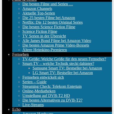
Die besten Filme und Serien …
Amazon Channels
Aktuelle Top-Serien
Die 25 besten Filme bei Amazon
Netflix: Die 12 besten Original Series
Die besten Science Fiction Filme
Science Fiction Filme
TV Serien in der Übersicht
Alle James Bond Filme bei Amazon Video
Die besten Amazon Prime Video-Boxsets
Ältere Heimkino-Premieren
Fernsehen
TV-Größe: Welche Größe für den neuen Fernseher?
Smart-TV – welche Technik steckt dahinter?
Samsung Smart TV: Bestseller bei Amazon
LG Smart TV: Bestseller bei Amazon
Fernsehen entwickelt sich
Serien – Guide
Streaming Check: Telekom Entertain
Online-Mediatheken
Umstellung auf DVB-T2 HD
Die besten Alternativen zu DVB-T2?
Live-Streams
Echo
Amazon Hardware