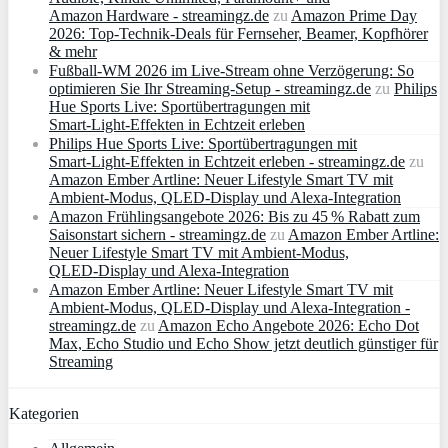
Amazon Hardware - streamingz.de
zu
Amazon Prime Day
2026: Top-Technik-Deals für Fernseher, Beamer, Kopfhörer
& mehr
Fußball-WM 2026 im Live-Stream ohne Verzögerung: So
optimieren Sie Ihr Streaming-Setup - streamingz.de
zu
Philips
Hue Sports Live: Sportübertragungen mit
Smart‑Light‑Effekten in Echtzeit erleben
Philips Hue Sports Live: Sportübertragungen mit
Smart‑Light‑Effekten in Echtzeit erleben - streamingz.de
zu
Amazon Ember Artline: Neuer Lifestyle Smart TV mit
Ambient‑Modus, QLED‑Display und Alexa‑Integration
Amazon Frühlingsangebote 2026: Bis zu 45 % Rabatt zum
Saisonstart sichern - streamingz.de
zu
Amazon Ember Artline:
Neuer Lifestyle Smart TV mit Ambient‑Modus,
QLED‑Display und Alexa‑Integration
Amazon Ember Artline: Neuer Lifestyle Smart TV mit
Ambient‑Modus, QLED‑Display und Alexa‑Integration -
streamingz.de
zu
Amazon Echo Angebote 2026: Echo Dot
Max, Echo Studio und Echo Show jetzt deutlich günstiger für
Streaming
Kategorien