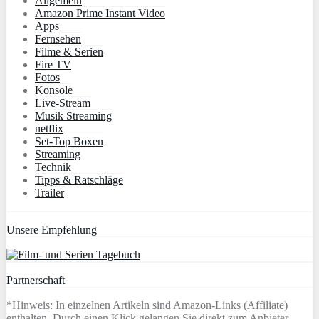
Allgemein
Amazon Prime Instant Video
Apps
Fernsehen
Filme & Serien
Fire TV
Fotos
Konsole
Live-Stream
Musik Streaming
netflix
Set-Top Boxen
Streaming
Technik
Tipps & Ratschläge
Trailer
Unsere Empfehlung
Partnerschaft
*Hinweis: In einzelnen Artikeln sind Amazon-Links (Affiliate)
enthalten. Durch einen Klick gelangen Sie direkt zum Anbieter.