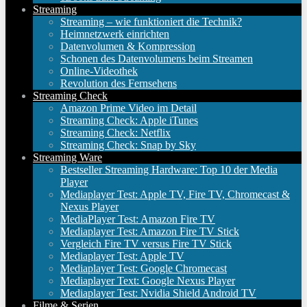
Streaming
Streaming – wie funktioniert die Technik?
Heimnetzwerk einrichten
Datenvolumen & Kompression
Schonen des Datenvolumens beim Streamen
Online-Videothek
Revolution des Fernsehens
Streaming Check
Amazon Prime Video im Detail
Streaming Check: Apple iTunes
Streaming Check: Netflix
Streaming Check: Snap by Sky
Streaming Ware
Bestseller Streaming Hardware: Top 10 der Media
Player
Mediaplayer Test: Apple TV, Fire TV, Chromecast &
Nexus Player
MediaPlayer Test: Amazon Fire TV
Mediaplayer Test: Amazon Fire TV Stick
Vergleich Fire TV versus Fire TV Stick
Mediaplayer Test: Apple TV
Mediaplayer Test: Google Chromecast
Mediaplayer Text: Google Nexus Player
Mediaplayer Test: Nvidia Shield Android TV
Filme & Serien