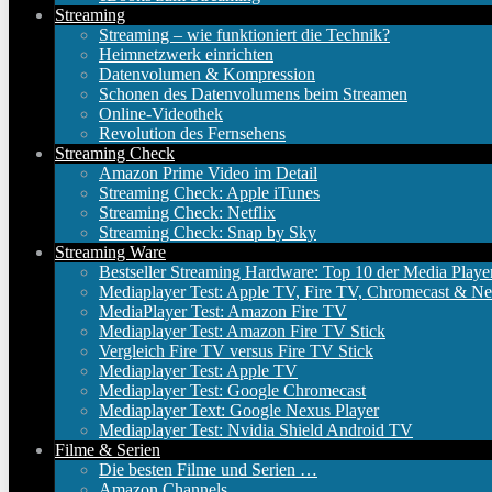
Streaming
Streaming – wie funktioniert die Technik?
Heimnetzwerk einrichten
Datenvolumen & Kompression
Schonen des Datenvolumens beim Streamen
Online-Videothek
Revolution des Fernsehens
Streaming Check
Amazon Prime Video im Detail
Streaming Check: Apple iTunes
Streaming Check: Netflix
Streaming Check: Snap by Sky
Streaming Ware
Bestseller Streaming Hardware: Top 10 der Media Playe
Mediaplayer Test: Apple TV, Fire TV, Chromecast & Ne
MediaPlayer Test: Amazon Fire TV
Mediaplayer Test: Amazon Fire TV Stick
Vergleich Fire TV versus Fire TV Stick
Mediaplayer Test: Apple TV
Mediaplayer Test: Google Chromecast
Mediaplayer Text: Google Nexus Player
Mediaplayer Test: Nvidia Shield Android TV
Filme & Serien
Die besten Filme und Serien …
Amazon Channels