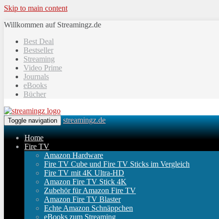
Skip to main content
Willkommen auf Streamingz.de
Best Deal
Bestseller
Streaming
Video Prime
Journals
eBooks
Bücher
streamingz.de
Toggle navigation
Home
Fire TV
Amazon Hardware
Fire TV Cube und Fire TV Sticks im Vergleich
Fire TV mit 4K Ultra-HD
Amazon Fire TV Stick 4K
Zubehör für Amazon Fire TV
Amazon Fire TV Blaster
Echte Amazon Schnäppchen
eBooks zum Streaming