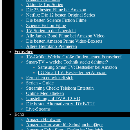
Aktuelle Top-Serien
Die 25 besten Filme bei Amazon
Netflix: Die 12 besten Original Series
Die besten Science Fiction Filme
Science Fiction Filme
TV Serien in der Übersicht
Alle James Bond Filme bei Amazon Video
Die besten Amazon Prime Video-Boxsets
Ältere Heimkino-Premieren
Fernsehen
TV-Größe: Welche Größe für den neuen Fernseher?
Smart-TV – welche Technik steckt dahinter?
Samsung Smart TV: Bestseller bei Amazon
LG Smart TV: Bestseller bei Amazon
Fernsehen entwickelt sich
Serien – Guide
Streaming Check: Telekom Entertain
Online-Mediatheken
Umstellung auf DVB-T2 HD
Die besten Alternativen zu DVB-T2?
Live-Streams
Echo
Amazon Hardware
Amazon-Hardware für Schnäppchenjäger
Amazon: Echo Show Geräte im Vergleich