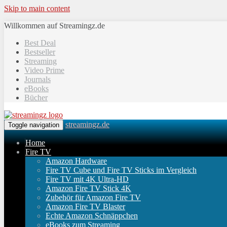
Skip to main content
Willkommen auf Streamingz.de
Best Deal
Bestseller
Streaming
Video Prime
Journals
eBooks
Bücher
streamingz.de
Toggle navigation
Home
Fire TV
Amazon Hardware
Fire TV Cube und Fire TV Sticks im Vergleich
Fire TV mit 4K Ultra-HD
Amazon Fire TV Stick 4K
Zubehör für Amazon Fire TV
Amazon Fire TV Blaster
Echte Amazon Schnäppchen
eBooks zum Streaming