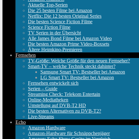
Aktuelle Top-Serien
Die 25 besten Filme bei Amazon
Netflix: Die 12 besten Original Series
Die besten Science Fiction Filme
Science Fiction Filme
TV Serien in der Übersicht
Alle James Bond Filme bei Amazon Video
Die besten Amazon Prime Video-Boxsets
Ältere Heimkino-Premieren
Fernsehen
TV-Größe: Welche Größe für den neuen Fernseher?
Smart-TV – welche Technik steckt dahinter?
Samsung Smart TV: Bestseller bei Amazon
LG Smart TV: Bestseller bei Amazon
Fernsehen entwickelt sich
Serien – Guide
Streaming Check: Telekom Entertain
Online-Mediatheken
Umstellung auf DVB-T2 HD
Die besten Alternativen zu DVB-T2?
Live-Streams
Echo
Amazon Hardware
Amazon-Hardware für Schnäppchenjäger
Amazon: Echo Show Geräte im Vergleich