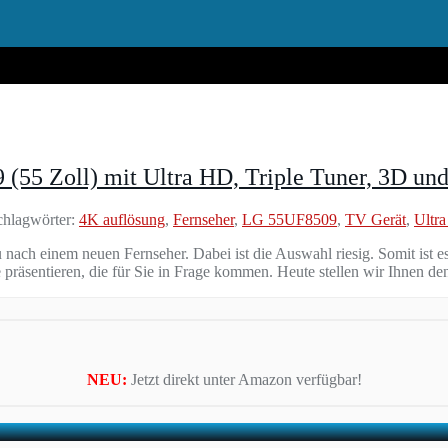
55 Zoll) mit Ultra HD, Triple Tuner, 3D un
hlagwörter:
4K auflösung
,
Fernseher
,
LG 55UF8509
,
TV Gerät
,
Ultr
nach einem neuen Fernseher. Dabei ist die Auswahl riesig. Somit ist e
e präsentieren, die für Sie in Frage kommen. Heute stellen wir Ihnen 
NEU:
Jetzt direkt unter Amazon verfügbar!