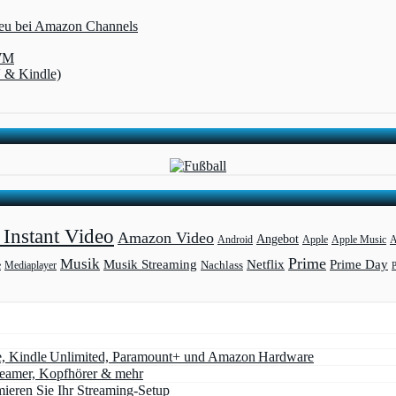
 neu bei Amazon Channels
-WM
V & Kindle)
Instant Video
Amazon Video
Angebot
Apple
Apple Music
A
Android
Prime
Musik
Musik Streaming
Netflix
Prime Day
Mediaplayer
Nachlass
e
e, Kindle Unlimited, Paramount+ und Amazon Hardware
Beamer, Kopfhörer & mehr
eren Sie Ihr Streaming-Setup