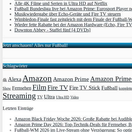
Alle 4K Filme und Serien in Ultra HD auf Netflix
Fußball Bundesliga live bei Amazon Prime: Eurosport Player
Musikwiedergabe über Echo-Geräte und Fire TV steuern
Wimbledon-Finale fast zeitgleich mit dem Finale der Fußball
Wieder fette Rabatte bei der Amazon Hardware (Echo, Fire T
Downton Abbey - Staffel fünf [4 DVDs]
Jetzt anschauen! Alles nur Fußball!
Schlagwörter
Amazon
Amazon Prime 
Amazon Prime
Alexa
4k
Film
Fire TV
Fire TV Stick
Fußball
Fernsehen
Show
komplett
Streaming
Ultra
TV
Ultra HD
Video
Letzten Einträge
Amazon Black Friday Woche 2026: Große Rabatte bei Audibl
Amazon Prime Day 2026: Top-Technik-Deals für Fernseher, 
Fußball-WM 2026 im Live-Stream ohne Verzögerung: So optimi