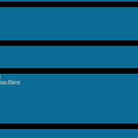
r
xus Player