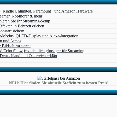
e, Kindle Unlimited, Paramount+ und Amazon Hardware
Beamer, Kopfhörer & mehr
eren Sie Ihr Streaming-Setup
ffekten in Echtzeit erleben
nstart sichern
t‑Modus, QLED‑Display und Alexa‑Integration
on und Atmos
Bildschirm startet
cho Show jetzt deutlich günstiger für Streaming
eutschland und Österreich erklärt
NEU: Hier finden Sie aktuelle Staffeln zum besten Preis!