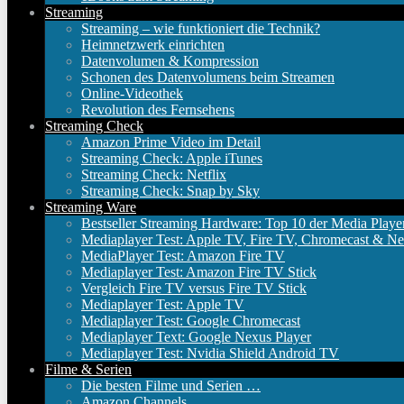
Streaming
Streaming – wie funktioniert die Technik?
Heimnetzwerk einrichten
Datenvolumen & Kompression
Schonen des Datenvolumens beim Streamen
Online-Videothek
Revolution des Fernsehens
Streaming Check
Amazon Prime Video im Detail
Streaming Check: Apple iTunes
Streaming Check: Netflix
Streaming Check: Snap by Sky
Streaming Ware
Bestseller Streaming Hardware: Top 10 der Media Playe
Mediaplayer Test: Apple TV, Fire TV, Chromecast & Ne
MediaPlayer Test: Amazon Fire TV
Mediaplayer Test: Amazon Fire TV Stick
Vergleich Fire TV versus Fire TV Stick
Mediaplayer Test: Apple TV
Mediaplayer Test: Google Chromecast
Mediaplayer Text: Google Nexus Player
Mediaplayer Test: Nvidia Shield Android TV
Filme & Serien
Die besten Filme und Serien …
Amazon Channels