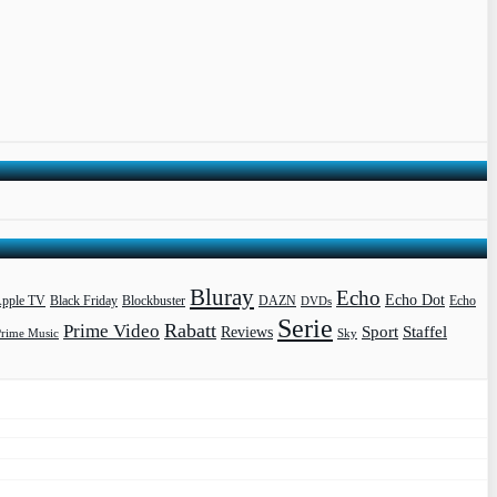
Bluray
Echo
Echo Dot
pple TV
Blockbuster
DAZN
Black Friday
DVDs
Echo
Serie
Rabatt
Prime Video
Sport
Staffel
Reviews
Prime Music
Sky