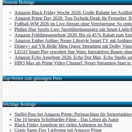
Neueste Beiträge
Amazon Black Friday Woche 2026: Große Rabatte bei Audibl
Amazon Prime Day 2026: Top-Technik-Deals für Fernseher, 
Fußball-WM 2026 im Live-Stream ohne Verzögerung: So optimi
Philips Hue Sports Live: Sportübertragungen mit Smart‑Light‑E
Amazon Frühlingsangebote 2026: Bis zu 45 % Rabatt zum Saiso
Amazon Ember Artline: Neuer Lifestyle Smart TV mit Ambien
Disney+ auf VR-Brille Meta Quest: Streaming mit Dolby Visi
LEGO Smart Play erweitert Star Wars: Interaktives Bauen ohne 
Amazon Echo Angebote 2026: Echo Dot Max, Echo Studio und E
HBO Max als Prime Video Channel: Neuer Streaming‑Start in D
Top-Serien zum günstigen Preis
Wichtige Beiträge
Staffel-Pass bei Amazon Prime: Preisnachlass für Serienjunkies
Die 10 besten Schriftsteller-Filme - Das Leben als Autor
Black Friday Angebote bei vielen Anbietern im Netz
Gratis Same-Day Lieferung mit Amazon Prime