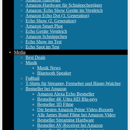
Amazon-Hardware für Schnäppchenjäger
Amazon: Echo Show Geräte im Vergleich
Amazon Echo Dot (3. Generation)
Echo Show (2. Generation)
Amazon Smart Plug
Echo Geräte Vergleich
Amazon Schnäppchen
Echo Show im Test
Echo Spot im Test
Media
Best Deals
Musik
Musik News
Bluetooth Speaker
Fußball
T-Shirts für Streamer, Fernseher und Binge-Watcher
Bestseller bei Amazon
Amazon Alexa Echo Bestseller
Bestseller 4K Ultra HD Blu-rays
Bestseller 3D Filme
Die besten Amazon Prime Video-Boxsets
Alle James Bond Filme bei Amazon Video
Bestseller Streaming Hardware
Bestseller AV-Receiver bei Amazon