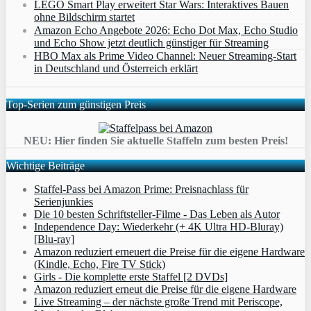
LEGO Smart Play erweitert Star Wars: Interaktives Bauen
ohne Bildschirm startet
Amazon Echo Angebote 2026: Echo Dot Max, Echo Studio
und Echo Show jetzt deutlich günstiger für Streaming
HBO Max als Prime Video Channel: Neuer Streaming‑Start
in Deutschland und Österreich erklärt
Top-Serien zum günstigen Preis
NEU: Hier finden Sie aktuelle Staffeln zum besten Preis!
Wichtige Beiträge
Staffel-Pass bei Amazon Prime: Preisnachlass für
Serienjunkies
Die 10 besten Schriftsteller-Filme - Das Leben als Autor
Independence Day: Wiederkehr (+ 4K Ultra HD-Bluray)
[Blu-ray]
Amazon reduziert erneuert die Preise für die eigene Hardware
(Kindle, Echo, Fire TV Stick)
Girls - Die komplette erste Staffel [2 DVDs]
Amazon reduziert erneut die Preise für die eigene Hardware
Live Streaming – der nächste große Trend mit Periscope,