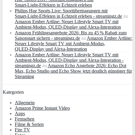
Smart‑Light‑Effekten in Echtzeit erleben
Philips Hue Sports Live: Sportübertragungen mit
Smart‑Light‑Effekten in Echtzeit erleben - streamingz.de
zu
Amazon Ember Artline: Neuer Lifestyle Smart TV mit
Ambient‑Modus, QLED‑Display und Alexa‑Integration
Amazon Frühlingsangebote 2026: Bis zu 45 % Rabatt zum
Saisonstart sichern - streamingz.de
zu
Amazon Ember Artline:
Neuer Lifestyle Smart TV mit Ambient‑Modus,
QLED‑Display und Alexa‑Integration
Amazon Ember Artline: Neuer Lifestyle Smart TV mit
Ambient‑Modus, QLED‑Display und Alexa‑Integration -
streamingz.de
zu
Amazon Echo Angebote 2026: Echo Dot
Max, Echo Studio und Echo Show jetzt deutlich günstiger für
Streaming
Kategorien
Allgemein
Amazon Prime Instant Video
Apps
Fernsehen
Filme & Serien
Fire TV