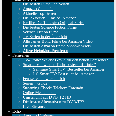
Die besten Filme und Serien …
Amazon Channels
Aktuelle Top-Serien
Die 25 besten Filme bei Amazon
Netflix: Die 12 besten Original Series
Die besten Science Fiction Filme
Science Fiction Filme
TV Serien in der Übersicht
Alle James Bond Filme bei Amazon Video
Die besten Amazon Prime Video-Boxsets
Ältere Heimkino-Premieren
Fernsehen
TV-Größe: Welche Größe für den neuen Fernseher?
Smart-TV – welche Technik steckt dahinter?
Samsung Smart TV: Bestseller bei Amazon
LG Smart TV: Bestseller bei Amazon
Fernsehen entwickelt sich
Serien – Guide
Streaming Check: Telekom Entertain
Online-Mediatheken
Umstellung auf DVB-T2 HD
Die besten Alternativen zu DVB-T2?
Live-Streams
Echo
Amazon Hardware