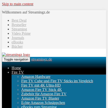
Skip to main content
Willkommen auf Streamingz.de
Best Deal
Bestseller
Streaming
Video Prime
Journals
eBooks
Bücher
streamingz.de
Toggle navigation
Home
Fire TV
Amazon Hardware
Fire TV Cube und Fire TV Sticks im Vergleich
Fire TV mit 4K Ultra-HD
Amazon Fire TV Stick 4K
Zubehör für Amazon Fire TV
Amazon Fire TV Blaster
Echte Amazon Schnäppchen
eBooks zum Streaming