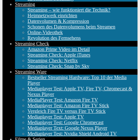
Streaming
Streaming – wie funktioniert die Technik?
Heimnetzwerk einrichten
Datenvolumen & Kompression
Schonen des Datenvolumens beim Streamen
Online-Videothek
Revolution des Fernsehens
Streaming Check
Amazon Prime Video im Detail
Streaming Check: Apple iTunes
Streaming Check: Netflix
Streaming Check: Snap by Sky
Streaming Ware
Bestseller Streaming Hardware: Top 10 der Media
Player
Mediaplayer Test: Apple TV, Fire TV, Chromecast &
Nexus Player
MediaPlayer Test: Amazon Fire TV
Mediaplayer Test: Amazon Fire TV Stick
Vergleich Fire TV versus Fire TV Stick
Mediaplayer Test: Apple TV
Mediaplayer Test: Google Chromecast
Mediaplayer Text: Google Nexus Player
Mediaplayer Test: Nvidia Shield Android TV
Filme & Serien