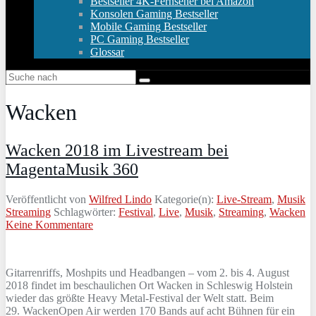
Bestseller 4K-Fernseher bei Amazon
Konsolen Gaming Bestseller
Mobile Gaming Bestseller
PC Gaming Bestseller
Glossar
Wacken
Wacken 2018 im Livestream bei
MagentaMusik 360
Veröffentlicht von
Wilfred Lindo
Kategorie(n):
Live-Stream
,
Musik
Streaming
Schlagwörter:
Festival
,
Live
,
Musik
,
Streaming
,
Wacken
Keine Kommentare
Gitarrenriffs, Moshpits und Headbangen – vom 2. bis 4. August
2018 findet im beschaulichen Ort Wacken in Schleswig Holstein
wieder das größte Heavy Metal-Festival der Welt statt. Beim
29. WackenOpen Air werden 170 Bands auf acht Bühnen für ein