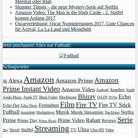
Meerkat oder Blab
Stranger Things – die neue Mystery-Serie auf Netflix
Amazon Video: The Man in the High Castle - 2. Staffel
kommt Anfang 2017
Oscarverleihung: Oscar Nominierungen 2017. Gute Chancen
für Arrival, La La Land und Moonlight
Jetzt anschauen! Alles nur Fußball!
Schlagwörter
Amazon
Amazon
Amazon Prime
Alexa
4k
Prime Instant Video
Amazon Video
Angebot
Apple
Android
Bluray
Echo
Apple Music
Apple TV
Blockbuster
DAZN
Black Friday
DVDs
Film
Fire TV
Fire TV Stick
Fernsehen
Echo Dot
Echo Show
Fußball
Musik
Musik Streaming
Netflix
Mediaplayer
Nachlass
komplette
Serie
Prime
Rabatt
Prime Video
Prime Day
Reviews
Prime Music
Streaming
Ultra
Sport
Staffel
TV
Ultra HD
Video
Sky